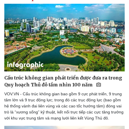
Doanh nghiệp
Công nghệ
Thông tin doanh nghiệp
Sành điệu
Doanh nghiệp 24h
Tin Công nghệ
Doanh nhân
Trải nghiệm
Vì cộng đồng
Chuyển đổi số
Cấu trúc không gian phát triển được đưa ra trong
Quy hoạch Thủ đô tầm nhìn 100 năm
VOV.VN - Cấu trúc không gian bao gồm 9 cực phát triển, 9 trung
tâm lớn và 9 trục động lực; trong đó các trục động lực (bao gồm
hệ thống vành đai liên vùng và các cao tốc hướng tâm) đóng vai
trò là “xương sống” kỹ thuật, kết nối trực tiếp các cực tăng trưởng
với khu vực trung tâm và mạng lưới liên kết Vùng Thủ đô.