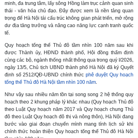
minh, đa trung tâm, lấy sông Hồng làm trục cảnh quan sinh
thái - văn hóa chủ đạo. Đây được xem là nền tảng quan
trọng để Hà Nội tái cấu trúc không gian phát triển, mở rộng
dư địa tăng trưởng và nâng cao năng lực cạnh tranh quốc
tế.
Quy hoạch tổng thể Thủ đô tầm nhìn 100 năm sau khi
được Thành ủy, HĐND thành phố, Hội đồng thẩm định
cùng các bộ, ngành thống nhất thông qua trong quý I/2026,
ngày 13/5, Chủ tịch UBND thành phố Hà Nội đã ký Quyết
định số 2512/QĐ-UBND chính thức
phê duyệt Quy hoạch
tổng thể Thủ đô Hà Nội tầm nhìn 100 năm
.
Như vậy sau nhiều năm tồn tại song song 2 hệ thống quy
hoạch theo 2 khung pháp lý khác nhau (Quy hoạch Thủ đô
Kinh tế
Thị trường
theo Luật Quy hoạch năm 2017 và Quy hoạch chung Thủ
Bất động sản
Giá vàng
đô theo Luật Quy hoạch đô thị và nông thôn), Hà Nội đang
Khởi nghiệp
Tiêu dùng
bước vào giai đoạn chuyển mình mang tính lịch sử khi
Tỷ giá
chính thức hoàn thiện Quy hoạch tổng thể Thủ đô Hà Nội
Chứng khoán