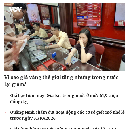
Vì sao giá vàng thế giới tăng nhưng trong nước
lại giảm?
Giá bạc hôm nay: Giá bạc trong nước ở mức 61,9 triệu
đồng/kg
Du lịch
Podcast
Tư vấn
Câu chuyện thời sự
Quảng Ninh chấm dứt hoạt động các cơ sở giết mổ nhỏ lẻ
Săn Tour
Đọc truyện đêm khuya
trước ngày 31/10/2026
check-in
Cửa sổ tình yêu
Kể chuyện cho bé
Giá vàng hôm nay 7/8: Vàng trong nước có giá 139,2-