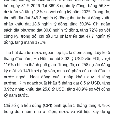
hết ngày 31-5-2026 đạt 369,3 nghìn tỷ đồng, bằng 56,8%
dự toán và tăng 1,3% so với cùng kỳ năm 2025. Trong đó,
thu nội địa đạt 349,3 nghìn tỷ đồng; thu từ hoạt động xuất,
nhập khẩu đạt 18,6 nghìn tỷ đồng, tăng 30,9%. Chi ngân
sách địa phương đạt 80,8 nghìn tỷ đồng, tăng 72% so với
cùng kỳ, trong đó, chi đầu tư phát triển đạt 47,7 nghìn tỷ
đồng, tăng mạnh 171%.
Thu hút đầu tư nước ngoài tiếp tục là điểm sáng. Lũy kế 5
tháng đầu năm, Hà Nội thu hút 3,02 tỷ USD vốn FDI, vượt
116% chỉ tiêu thành phố giao. Trong đó, có 258 dự án đăng
ký mới và 149 lượt góp vốn, mua cổ phần của nhà đầu tư
Thế giới
Multimedia
nước ngoài. Hoạt động xuất, nhập khẩu duy trì tăng
Quan sát
Video
trưởng. Kim ngạch xuất khẩu 5 tháng đạt 8,5 tỷ USD, tăng
Cuộc sống đó đây
Ảnh
3,9%; nhập khẩu đạt 25,8 tỷ USD, tăng 40,9% so với cùng
Hồ sơ
E-Magazine
kỳ năm trước.
Infographic
Chỉ số giá tiêu dùng (CPI) bình quân 5 tháng tăng 4,79%;
trong đó, nhóm nhà ở, điện, nước và vật liệu xây dựng