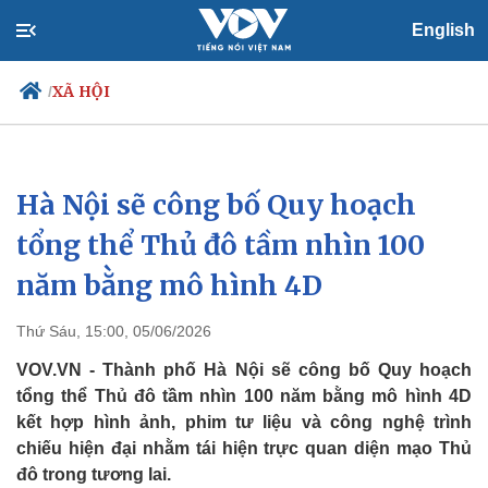
English
XÃ HỘI
/
Hà Nội sẽ công bố Quy hoạch
Chính trị
Xã hội
Đảng
Tin 24h
tổng thể Thủ đô tầm nhìn 100
Tổ chức nhân sự
Dự báo thời tiết
năm bằng mô hình 4D
Quốc hội
Giáo dục
Nhận diện sự thật
Dấu ấn VOV
Việc làm
Thứ Sáu, 15:00, 05/06/2026
Biển đảo
VOV.VN - Thành phố Hà Nội sẽ công bố Quy hoạch
tổng thể Thủ đô tầm nhìn 100 năm bằng mô hình 4D
kết hợp hình ảnh, phim tư liệu và công nghệ trình
chiếu hiện đại nhằm tái hiện trực quan diện mạo Thủ
đô trong tương lai.