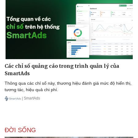
Sức khỏe
Đời sống
Dinh dưỡng - món ngon
Nhà đẹp
Cây thuốc
Blog
Các chỉ số quảng cáo trong trình quản lý của
Sản phụ khoa
Tình yêu - Gia đình
SmartAds
Nhi khoa
Nam khoa
Thông qua các chỉ số này, thương hiệu đánh giá mức độ hiển thị,
Làm đẹp - giảm cân
tương tác, hiệu quả chi phí.
Phòng mạch online
| SmartAds
Ăn sạch sống khỏe
ĐỜI SỐNG