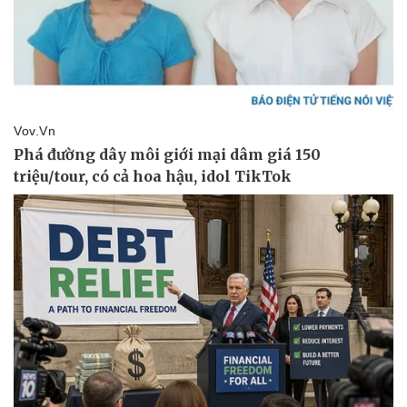
Thể thao
Ô tô - Xe máy
Bóng đá
Ô tô
Lịch thi đấu bóng đá
Xe máy
Thế giới thể thao
Tư vấn
eSports
Hậu trường