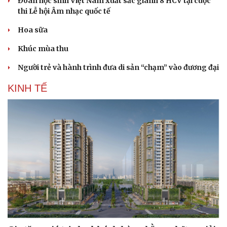
Đoàn học sinh Việt Nam xuất sắc giành 8 HCV tại cuộc
thi Lễ hội Âm nhạc quốc tế
Hoa sữa
Khúc mùa thu
Người trẻ và hành trình đưa di sản “chạm” vào đương đại
KINH TẾ
Văn hóa
Giải trí
Sân khấu - Điện ảnh
Nghệ sĩ
Văn học
Thời trang
Âm nhạc
Sao Việt
Di sản