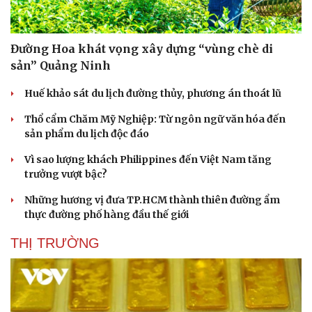
Đường Hoa khát vọng xây dựng “vùng chè di
sản” Quảng Ninh
Huế khảo sát du lịch đường thủy, phương án thoát lũ
Thổ cẩm Chăm Mỹ Nghiệp: Từ ngôn ngữ văn hóa đến
sản phẩm du lịch độc đáo
Vì sao lượng khách Philippines đến Việt Nam tăng
trưởng vượt bậc?
Những hương vị đưa TP.HCM thành thiên đường ẩm
thực đường phố hàng đầu thế giới
THỊ TRƯỜNG
Du lịch
Podcast
Tư vấn
Câu chuyện thời sự
Săn Tour
Đọc truyện đêm khuya
check-in
Cửa sổ tình yêu
Kể chuyện cho bé