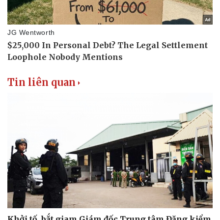
Thể thao
Ô tô - Xe máy
Bóng đá
Ô tô
Lịch thi đấu bóng đá
Xe máy
Thế giới thể thao
Tư vấn
eSports
Hậu trường
Tin liên quan
Khởi tố, bắt giam Giám đốc Trung tâm Đăng kiểm