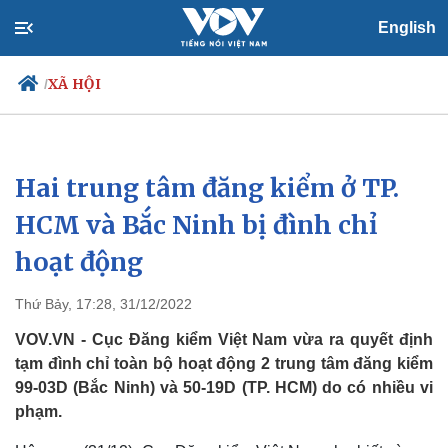
English
XÃ HỘI
/
Hai trung tâm đăng kiểm ở TP.
Chính trị
Xã hội
Đảng
Tin 24h
HCM và Bắc Ninh bị đình chỉ
Tổ chức nhân sự
Dự báo thời tiết
hoạt động
Quốc hội
Giáo dục
Nhận diện sự thật
Dấu ấn VOV
Việc làm
Thứ Bảy, 17:28, 31/12/2022
Biển đảo
VOV.VN - Cục Đăng kiểm Việt Nam vừa ra quyết định
tạm đình chỉ toàn bộ hoạt động 2 trung tâm đăng kiểm
99-03D (Bắc Ninh) và 50-19D (TP. HCM) do có nhiều vi
phạm.