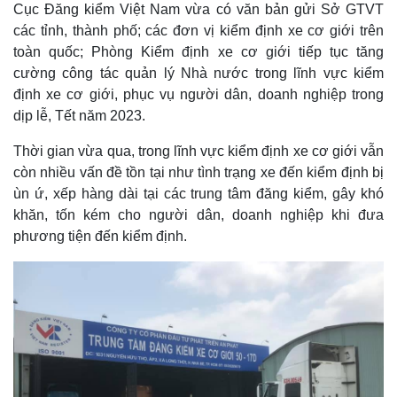
Cục Đăng kiểm Việt Nam vừa có văn bản gửi Sở GTVT
các tỉnh, thành phố; các đơn vị kiểm định xe cơ giới trên
toàn quốc; Phòng Kiểm định xe cơ giới tiếp tục tăng
cường công tác quản lý Nhà nước trong lĩnh vực kiểm
định xe cơ giới, phục vụ người dân, doanh nghiệp trong
dịp lễ, Tết năm 2023.
Thời gian vừa qua, trong lĩnh vực kiểm định xe cơ giới vẫn
còn nhiều vấn đề tồn tại như tình trạng xe đến kiểm định bị
ùn ứ, xếp hàng dài tại các trung tâm đăng kiểm, gây khó
khăn, tốn kém cho người dân, doanh nghiệp khi đưa
phương tiện đến kiểm định.
Thế giới
Multimedia
Quan sát
Video
Cuộc sống đó đây
Ảnh
Hồ sơ
E-Magazine
Infographic