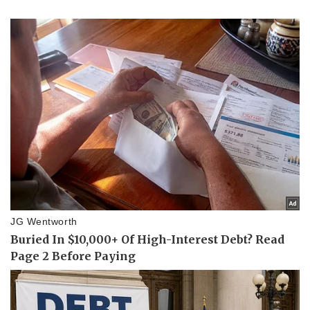
Vụ án
Vũ khí
Tin nóng
Việt Nam
Tư vấn luật
Phân tích