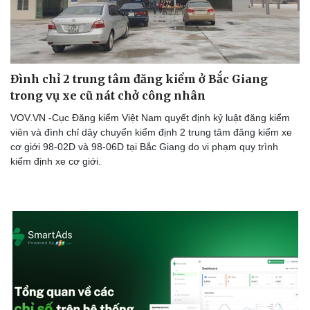
Đình chỉ 2 trung tâm đăng kiểm ở Bắc Giang
trong vụ xe cũ nát chở công nhân
Sức khỏe
Đời sống
VOV.VN -Cục Đăng kiểm Việt Nam quyết định kỷ luật đăng kiểm
Dinh dưỡng - món ngon
Nhà đẹp
viên và đình chỉ dây chuyển kiểm định 2 trung tâm đăng kiểm xe
Cây thuốc
Blog
cơ giới 98-02D và 98-06D tại Bắc Giang do vi phạm quy trình
Sản phụ khoa
Tình yêu - Gia đình
kiểm định xe cơ giới.
Nhi khoa
Nam khoa
Làm đẹp - giảm cân
Phòng mạch online
Ăn sạch sống khỏe