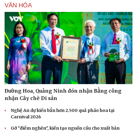
VĂN HÓA
Đường Hoa, Quảng Ninh đón nhận Bằng công
Văn hóa
Giải trí
nhận Cây chè Di sản
Sân khấu - Điện ảnh
Nghệ sĩ
Văn học
Thời trang
Nghệ An dự kiến bắn hơn 2.500 quả pháo hoa tại
Âm nhạc
Sao Việt
Carnival 2026
Di sản
Gỡ "điểm nghẽn", kiến tạo nguồn cầu cho xuất bản