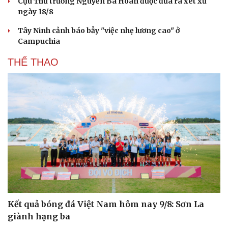
Cựu Thứ trưởng Nguyễn Bá Hoan được đưa ra xét xử
ngày 18/8
Tây Ninh cảnh báo bẫy "việc nhẹ lương cao" ở
Campuchia
THỂ THAO
Kết quả bóng đá Việt Nam hôm nay 9/8: Sơn La
giành hạng ba
Cải chính