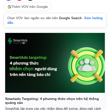
Thêm VOV trên Google
Chọn VOV làm nguồn ưu tiên trên
Google Search
.
Xem hướng
dẫn.
Kinh tế
Thị trường
Bất động sản
Giá vàng
Khởi nghiệp
Tiêu dùng
Smartads Targeting: 4 phương thức chọn trên hệ thống
Tỷ giá
quảng cáo
Chứng khoán
SmartAds tập trung vào việc nhắm đúng đối tượng, đúng ngữ cảnh