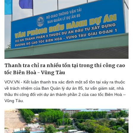
Thể thao
Ô tô - Xe máy
Bóng đá
Ô tô
Lịch thi đấu bóng đá
Xe máy
Thế giới thể thao
Tư vấn
eSports
Hậu trường
Thanh tra chỉ ra nhiều tồn tại trong thi công cao
tốc Biên Hoà - Vũng Tàu
VOV.VN - Kết luận thanh tra xác định một số tồn tại xảy ra thuộc
về trách nhiệm của Ban Quản lý dự án 85, tư vấn giám sát, nhà
thầu thi công đối với dự án thành phần 2 của cao tốc Biên Hoà –
Vũng Tàu.