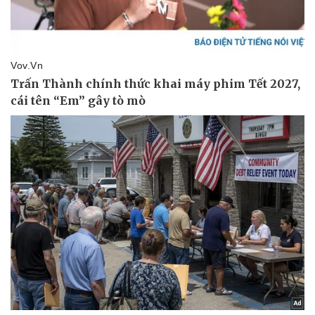
Vụ án
Vũ khí
Tin nóng
Việt Nam
Tư vấn luật
Phân tích