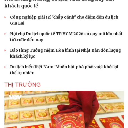
khách quốc tế
Công nghiệp giải trí "chắp cánh" cho điểm đến du lịch
Gia Lai
Hội chợ Du lịch quốc tế TP.HCM 2026 có quy mô lớn nhất
từ trước đến nay
Bảo tàng Tưởng niệm Hòa bình tại Nhật Bản đón lượng
khách kỷ lục
Du lịch biển Việt Nam: Muốn bứt phá phải vượt khỏi lợi
thế tự nhiên
THỊ TRƯỜNG
Văn hóa
Giải trí
Sân khấu - Điện ảnh
Nghệ sĩ
Văn học
Thời trang
Âm nhạc
Sao Việt
Di sản