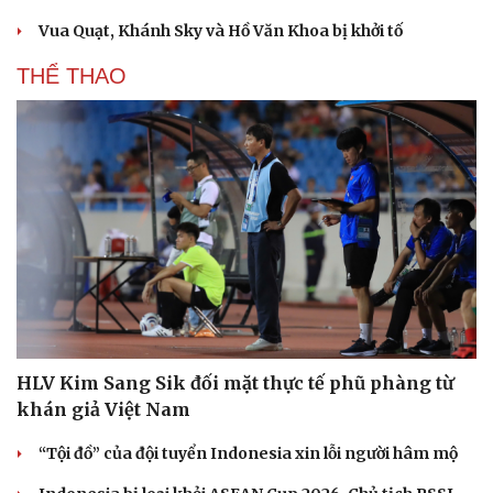
Vua Quạt, Khánh Sky và Hồ Văn Khoa bị khởi tố
THỂ THAO
HLV Kim Sang Sik đối mặt thực tế phũ phàng từ
Du lịch
Podcast
khán giả Việt Nam
Tư vấn
Câu chuyện thời sự
Săn Tour
Đọc truyện đêm khuya
“Tội đồ” của đội tuyển Indonesia xin lỗi người hâm mộ
check-in
Cửa sổ tình yêu
Kể chuyện cho bé