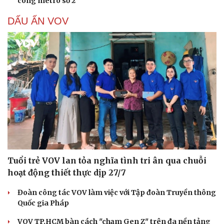
công metro số 2
DẤU ẤN VOV
Tuổi trẻ VOV lan tỏa nghĩa tình tri ân qua chuỗi
hoạt động thiết thực dịp 27/7
Đoàn công tác VOV làm việc với Tập đoàn Truyền thông
Quốc gia Pháp
VOV TP.HCM bàn cách "chạm Gen Z" trên đa nền tảng