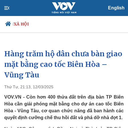
English
XÃ HỘI
/
Hàng trăm hộ dân chưa bàn giao
Chính trị
Xã hội
Đảng
Tin 24h
mặt bằng cao tốc Biên Hòa –
Tổ chức nhân sự
Dự báo thời tiết
Vũng Tàu
Quốc hội
Giáo dục
Nhận diện sự thật
Dấu ấn VOV
Việc làm
Thứ Tư, 21:13, 12/03/2025
Biển đảo
VOV.VN - Còn hơn 400 thửa đất trên địa bàn TP Biên
Hòa cần giải phóng mặt bằng cho dự án cao tốc Biên
Hòa - Vũng Tàu, cơ quan chức năng đã ban hành các
quyết định cưỡng chế thu hồi đất và phá dỡ nhà đợt 1.