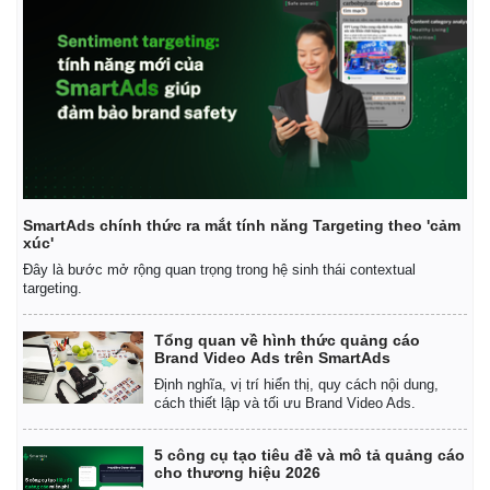
SmartAds chính thức ra mắt tính năng Targeting theo 'cảm
xúc'
Đây là bước mở rộng quan trọng trong hệ sinh thái contextual
targeting.
Tổng quan về hình thức quảng cáo
Brand Video Ads trên SmartAds
Kinh tế
Thị trường
Định nghĩa, vị trí hiển thị, quy cách nội dung,
cách thiết lập và tối ưu Brand Video Ads.
Bất động sản
Giá vàng
Khởi nghiệp
Tiêu dùng
Tỷ giá
5 công cụ tạo tiêu đề và mô tả quảng cáo
cho thương hiệu 2026
Chứng khoán