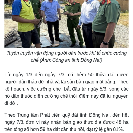
Tuyên truyền vận động người dân trước khi tổ chức cưỡng
chế (Ảnh: Công an tỉnh Đồng Nai)
Từ ngày 1/3 đến ngày 7/3, có thêm 50 thửa đất được
người dân tháo dỡ nhà và tài sản bàn giao mặt bằng. Theo
Thế giới
Multimedia
kế hoạch, việc cưỡng chế bắt đầu từ ngày 5/3, song các
Quan sát
Video
hộ dân thuộc diện cưỡng chế thời điểm này đã tự nguyện
Cuộc sống đó đây
Ảnh
di dời.
Hồ sơ
E-Magazine
Infographic
Theo Trung tâm Phát triển quỹ đất tỉnh Đồng Nai, đến hết
ngày 7/3, đơn vị này nhận bàn giao thực địa được 48 ha
trên tổng số hơn 59 ha đất cần thu hồi, đạt tỷ lệ gần 81%.