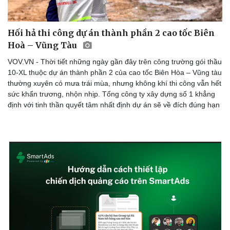
Hối hả thi công dự án thành phần 2 cao tốc Biên
Hoà – Vũng Tàu
Doanh nghiệp
Công nghệ
VOV.VN - Thời tiết những ngày gần đây trên công trường gói thầu
Thông tin doanh nghiệp
Sành điệu
10-XL thuộc dự án thành phần 2 của cao tốc Biên Hòa – Vũng tàu
Doanh nghiệp 24h
Tin Công nghệ
thường xuyên có mưa trái mùa, nhưng không khí thi công vẫn hết
Doanh nhân
Trải nghiệm
sức khẩn trương, nhộn nhịp. Tổng công ty xây dựng số 1 khẳng
Vì cộng đồng
Chuyển đổi số
định với tinh thần quyết tâm nhất định dự án sẽ về đích đúng hạn