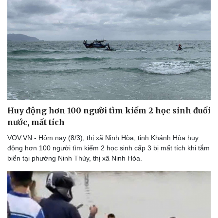
Thể thao
Ô tô - Xe máy
Bóng đá
Ô tô
Lịch thi đấu bóng đá
Xe máy
Thế giới thể thao
Tư vấn
eSports
Hậu trường
Huy động hơn 100 người tìm kiếm 2 học sinh đuối
nước, mất tích
VOV.VN - Hôm nay (8/3), thị xã Ninh Hòa, tỉnh Khánh Hòa huy
động hơn 100 người tìm kiếm 2 học sinh cấp 3 bị mất tích khi tắm
biển tại phường Ninh Thủy, thị xã Ninh Hòa.