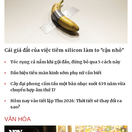
Doanh nghiệp
Công nghệ
Thông tin doanh nghiệp
Sành điệu
Doanh nghiệp 24h
Tin Công nghệ
Doanh nhân
Trải nghiệm
Cái giá đắt của việc tiêm silicon làm to "cậu nhỏ"
Vì cộng đồng
Chuyển đổi số
Tóc rụng cả nắm khi gội đầu, đừng bỏ qua 5 cách này
Dấu hiệu tiền mãn kinh sớm phụ nữ cần biết
Cây đại phong cầm tấu một bản nhạc suốt 639 năm vừa
chuyển hợp âm thứ 17
Hôm nay vào tiết lập Thu 2026: Thời tiết sẽ thay đổi ra
sao?
VĂN HÓA