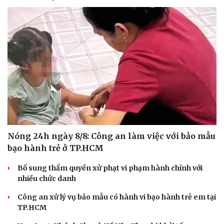
Nóng 24h ngày 8/8: Công an làm việc với bảo mẫu
bạo hành trẻ ở TP.HCM
Văn hóa
Giải trí
Sân khấu - Điện ảnh
Nghệ sĩ
Bổ sung thẩm quyền xử phạt vi phạm hành chính với
Văn học
Thời trang
nhiều chức danh
Âm nhạc
Sao Việt
Di sản
Công an xử lý vụ bảo mẫu có hành vi bạo hành trẻ em tại
TP.HCM