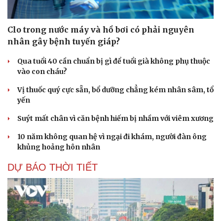
Clo trong nước máy và hồ bơi có phải nguyên
nhân gây bệnh tuyến giáp?
Qua tuổi 40 cần chuẩn bị gì để tuổi già không phụ thuộc
vào con cháu?
Vị thuốc quý cực sẵn, bổ dưỡng chẳng kém nhân sâm, tổ
yến
Suýt mất chân vì căn bệnh hiếm bị nhầm với viêm xương
10 năm không quan hệ vì ngại đi khám, người đàn ông
khủng hoảng hôn nhân
DỰ BÁO THỜI TIẾT