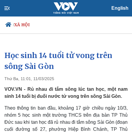
English
XÃ HỘI
/
Học sinh 14 tuổi tử vong trên
Chính trị
Xã hội
Đảng
Tin 24h
sông Sài Gòn
Tổ chức nhân sự
Dự báo thời tiết
Quốc hội
Giáo dục
Thứ Ba, 11:01, 11/03/2025
Nhận diện sự thật
Dấu ấn VOV
Việc làm
VOV.VN - Rủ nhau đi tắm sông lúc tan học, một nam
Biển đảo
sinh 14 tuổi bị đuối nước tử vong trên sông Sài Gòn.
Theo thông tin ban đầu, khoảng 17 giờ chiều ngày 10/3,
nhóm 5 học sinh một trường THCS trên địa bàn TP Thủ
Đức sau khi tan học đã rủ nhau đi tắm sông Sài Gòn (đoạn
cuối đường số 27, phường Hiệp Bình Chánh, TP Thủ