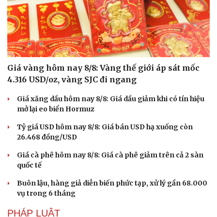
Giá vàng hôm nay 8/8: Vàng thế giới áp sát mốc
4.316 USD/oz, vàng SJC đi ngang
Giá xăng dầu hôm nay 8/8: Giá dầu giảm khi có tín hiệu
mở lại eo biển Hormuz
Tỷ giá USD hôm nay 8/8: Giá bán USD hạ xuống còn
26.468 đồng/USD
Giá cà phê hôm nay 8/8: Giá cà phê giảm trên cả 2 sàn
quốc tế
Buôn lậu, hàng giả diễn biến phức tạp, xử lý gần 68.000
vụ trong 6 tháng
PHÁP LUẬT