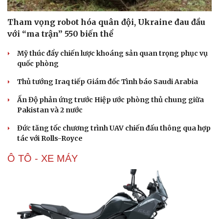
Tham vọng robot hóa quân đội, Ukraine đau đầu
với “ma trận” 550 biến thể
Mỹ thúc đẩy chiến lược khoáng sản quan trọng phục vụ
quốc phòng
Thủ tướng Iraq tiếp Giám đốc Tình báo Saudi Arabia
Ấn Độ phản ứng trước Hiệp ước phòng thủ chung giữa
Pakistan và 2 nước
Đức tăng tốc chương trình UAV chiến đấu thông qua hợp
tác với Rolls-Royce
Ô TÔ - XE MÁY
Du lịch
Podcast
Tư vấn
Câu chuyện thời sự
Săn Tour
Đọc truyện đêm khuya
check-in
Cửa sổ tình yêu
Kể chuyện cho bé