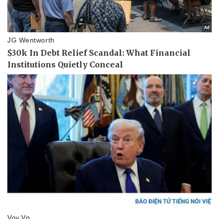
Vụ án
Vũ khí
Tin nóng
Việt Nam
Tư vấn luật
Phân tích