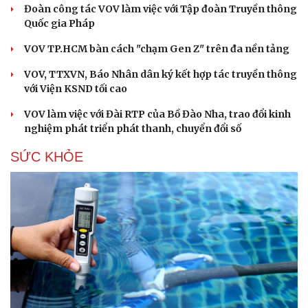
Đoàn công tác VOV làm việc với Tập đoàn Truyền thông
Quốc gia Pháp
VOV TP.HCM bàn cách "chạm Gen Z" trên đa nền tảng
VOV, TTXVN, Báo Nhân dân ký kết hợp tác truyền thông
với Viện KSND tối cao
VOV làm việc với Đài RTP của Bồ Đào Nha, trao đổi kinh
nghiệm phát triển phát thanh, chuyển đổi số
SỨC KHỎE