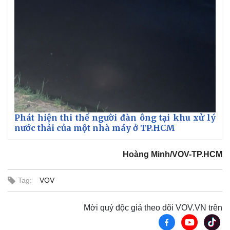
Phát hiện thi thể người đàn ông tại khu xử lý
nước thải của một nhà máy ở TP.HCM
Hoàng Minh/VOV-TP.HCM
Tag:
VOV
Mời quý độc giả theo dõi VOV.VN trên