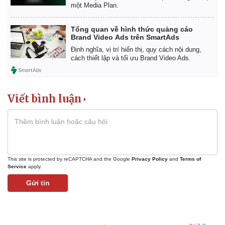
một Media Plan.
Tổng quan về hình thức quảng cáo
Brand Video Ads trên SmartAds
Định nghĩa, vị trí hiển thị, quy cách nội dung,
cách thiết lập và tối ưu Brand Video Ads.
Viết bình luận
This site is protected by reCAPTCHA and the Google
Privacy Policy
and
Terms of
Service
apply.
Kinh tế
Thị trường
Gửi tin
Bất động sản
Giá vàng
Khởi nghiệp
Tiêu dùng
Tỷ giá
Chứng khoán