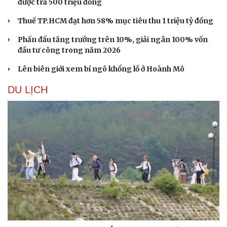
được trả 500 triệu đồng
Thuế TP.HCM đạt hơn 58% mục tiêu thu 1 triệu tỷ đồng
Phấn đấu tăng trưởng trên 10%, giải ngân 100% vốn
đầu tư công trong năm 2026
Lên biên giới xem bí ngô khổng lồ ở Hoành Mô
Sức khỏe
Đời sống
DU LỊCH
Dinh dưỡng - món ngon
Nhà đẹp
Cây thuốc
Blog
Sản phụ khoa
Tình yêu - Gia đình
Nhi khoa
Nam khoa
Làm đẹp - giảm cân
Phòng mạch online
Ăn sạch sống khỏe