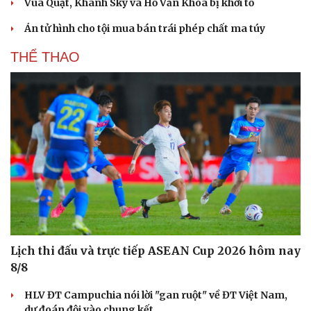
Vua Quạt, Khánh Sky và Hồ Văn Khoa bị khởi tố
Án tử hình cho tội mua bán trái phép chất ma túy
THỂ THAO
Lịch thi đấu và trực tiếp ASEAN Cup 2026 hôm nay
8/8
HLV ĐT Campuchia nói lời "gan ruột" về ĐT Việt Nam,
dự đoán đội vào chung kết