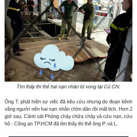
Tìm thấy thi thể hai nạn nhân tử vong tại Củ Chi.
Thế giới
Multimedia
Quan sát
Video
Ông T. phát hiện sự việc đã kêu cứu nhưng do đoạn kênh
Cuộc sống đó đây
Ảnh
vắng người nên hai nạn nhân chìm dần rồi mất tích. Hơn 2
Hồ sơ
E-Magazine
Infographic
giờ sau, Cảnh sát Phòng cháy chữa cháy và cứu nạn, cứu
hộ - Công an TP.HCM đã tìm thấy thi thể ông P. và L.