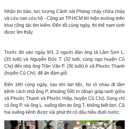
Nhận tin báo, lực lượng Cảnh sát Phòng cháy chữa cháy
và cứu nạn cứu hộ - Công an TP.HCM tới hiện trường triển
khai công tác tìm kiếm. Đến tối cùng ngày, thi thể nam sinh
được tìm thấy.
Trước đó vào ngày 9/3, 2 người đàn ông là Lâm Sơn L.
(35 tuổi) và Nguyễn Đức T. (32 tuổi, cùng ngụ huyện Củ
Chi) đến nhà ông Trần Văn P. (30 tuổi) ở xã Phước Thạnh
(huyện Củ Chi) để ăn đám giỗ.
Đến 16h cùng ngày, sau khi tan tiệc, họ rủ nhau đi tắm
kênh cách nhà ông P. khoảng 500 m (đoạn giáp ranh giữa
xã Phước Thạnh và Phước Hiệp, huyện Củ Chi). Song chỉ
có ông P. và ông L. xuống tắm do ông T. không biết bơi. Cả
hai xuống kênh được vài phút thì có dấu hiệu đuối nước.