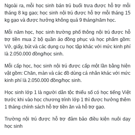
Ngoài ra, mỗi học sinh bán trú buổi trưa được hỗ trợ mỗi
tháng 8 kg gạo; học sinh nội trú được hỗ trợ mỗi tháng 15
kg gạo và được hưởng không quá 9 tháng/năm học.
Mỗi năm học, học sinh trường phổ thông nội trú được hỗ
trợ tiền mua 2 bộ quần áo đồng phục và học phẩm gồm:
Vở, giấy, bút và các dụng cụ học tập khác với mức kinh phí
là 2.050.000 đồng/học sinh.
Mỗi cấp học, học sinh nội trú được cấp một lần bằng hiện
vật gồm: Chăn, màn và các đồ dùng cá nhân khác với mức
kinh phí là 2.050.000 đồng/học sinh.
Thế giới
Multimedia
Học sinh lớp 1 là người dân tộc thiểu số có học tiếng Việt
Quan sát
Video
trước khi vào học chương trình lớp 1 thì được hưởng thêm
Cuộc sống đó đây
Ảnh
1 tháng chính sách hỗ trợ tiền ăn và hỗ trợ gạo.
Hồ sơ
E-Magazine
Infographic
Trường nội trú được hỗ trợ đảm bảo điều kiện nuôi dạy
học sinh