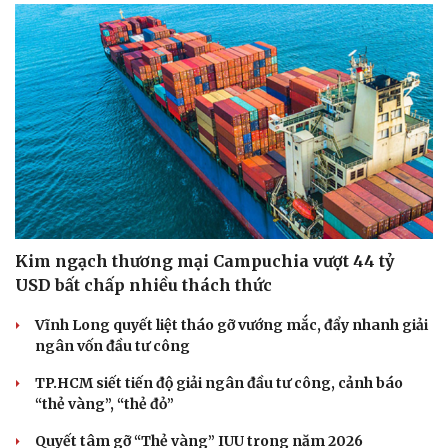
Kim ngạch thương mại Campuchia vượt 44 tỷ
USD bất chấp nhiều thách thức
Văn hóa
Giải trí
Sân khấu - Điện ảnh
Nghệ sĩ
Vĩnh Long quyết liệt tháo gỡ vướng mắc, đẩy nhanh giải
Văn học
Thời trang
ngân vốn đầu tư công
Âm nhạc
Sao Việt
TP.HCM siết tiến độ giải ngân đầu tư công, cảnh báo
Di sản
“thẻ vàng”, “thẻ đỏ”
Quyết tâm gỡ “Thẻ vàng” IUU trong năm 2026