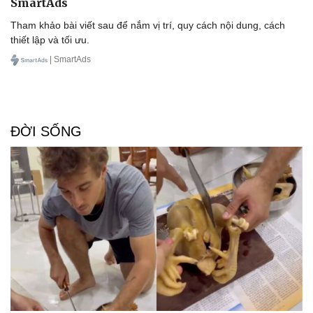
SmartAds
Tham khảo bài viết sau để nắm vị trí, quy cách nội dung, cách
thiết lập và tối ưu.
| SmartAds
Sức khỏe
Đời sống
Dinh dưỡng - món ngon
Nhà đẹp
ĐỜI SỐNG
Cây thuốc
Blog
Sản phụ khoa
Tình yêu - Gia đình
Nhi khoa
Nam khoa
Làm đẹp - giảm cân
Phòng mạch online
Ăn sạch sống khỏe