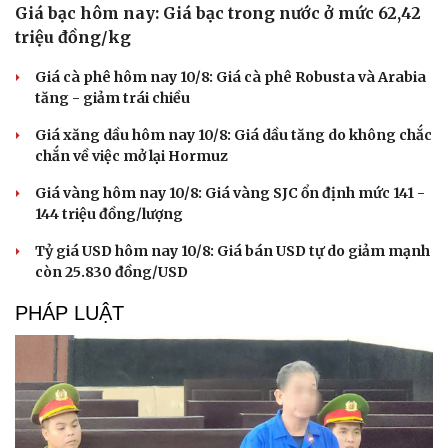
Giá bạc hôm nay: Giá bạc trong nước ở mức 62,42
triệu đồng/kg
Giá cà phê hôm nay 10/8: Giá cà phê Robusta và Arabia
tăng - giảm trái chiều
Giá xăng dầu hôm nay 10/8: Giá dầu tăng do không chắc
chắn về việc mở lại Hormuz
Giá vàng hôm nay 10/8: Giá vàng SJC ổn định mức 141 -
144 triệu đồng/lượng
Tỷ giá USD hôm nay 10/8: Giá bán USD tự do giảm mạnh
còn 25.830 đồng/USD
PHÁP LUẬT
Du lịch
Podcast
Tư vấn
Câu chuyện thời sự
Săn Tour
Đọc truyện đêm khuya
check-in
Cửa sổ tình yêu
Kể chuyện cho bé