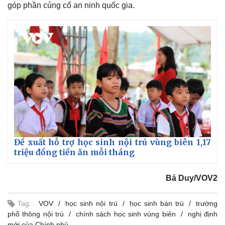
Giá cà phê
góp phần củng cố an ninh quốc gia.
Đề xuất hỗ trợ học sinh nội trú vùng biên 1,17
triệu đồng tiền ăn mỗi tháng
Bá Duy/VOV2
Tag:
VOV
học sinh nội trú
học sinh bán trú
trường
phổ thông nội trú
chính sách học sinh vùng biên
nghị định
mới của Chính phủ