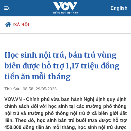
English
XÃ HỘI
/
Học sinh nội trú, bán trú vùng
Chính trị
Xã hội
Đảng
Tin 24h
biên được hỗ trợ 1,17 triệu đồng
Tổ chức nhân sự
Dự báo thời tiết
tiền ăn mỗi tháng
Quốc hội
Giáo dục
Nhận diện sự thật
Dấu ấn VOV
Việc làm
Thứ Sáu, 08:58, 29/05/2026
Biển đảo
VOV.VN - Chính phủ vừa ban hành Nghị định quy định
chính sách đối với học sinh tại các trường phổ thông
nội trú và trường phổ thông nội trú ở xã biên giới đất
liền. Theo đó, học sinh bán trú buổi trưa được hỗ trợ
450.000 đồng tiền ăn mỗi tháng, học sinh nội trú được