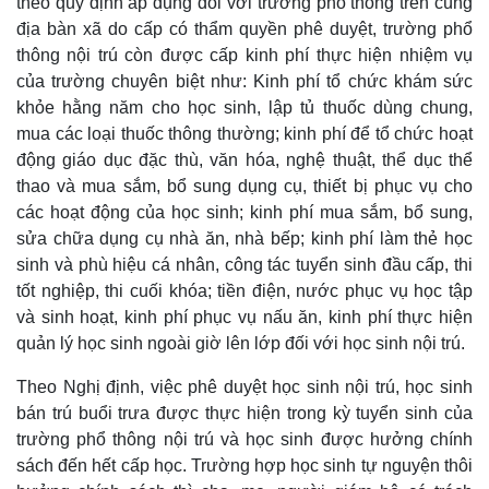
theo quy định áp dụng đối với trường phổ thông trên cùng
địa bàn xã do cấp có thẩm quyền phê duyệt, trường phổ
thông nội trú còn được cấp kinh phí thực hiện nhiệm vụ
của trường chuyên biệt như: Kinh phí tổ chức khám sức
khỏe hằng năm cho học sinh, lập tủ thuốc dùng chung,
mua các loại thuốc thông thường; kinh phí để tổ chức hoạt
động giáo dục đặc thù, văn hóa, nghệ thuật, thể dục thể
thao và mua sắm, bổ sung dụng cụ, thiết bị phục vụ cho
các hoạt động của học sinh; kinh phí mua sắm, bổ sung,
sửa chữa dụng cụ nhà ăn, nhà bếp; kinh phí làm thẻ học
sinh và phù hiệu cá nhân, công tác tuyển sinh đầu cấp, thi
tốt nghiệp, thi cuối khóa; tiền điện, nước phục vụ học tập
và sinh hoạt, kinh phí phục vụ nấu ăn, kinh phí thực hiện
quản lý học sinh ngoài giờ lên lớp đối với học sinh nội trú.
Theo Nghị định, việc phê duyệt học sinh nội trú, học sinh
bán trú buổi trưa được thực hiện trong kỳ tuyển sinh của
trường phổ thông nội trú và học sinh được hưởng chính
sách đến hết cấp học. Trường hợp học sinh tự nguyện thôi