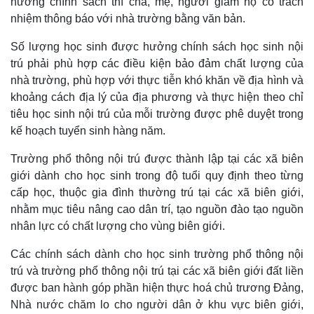
hưởng chính sách thì cha, mẹ, người giám hộ có trách
nhiệm thông báo với nhà trường bằng văn bản.
Số lượng học sinh được hưởng chính sách học sinh nội
trú phải phù hợp các điều kiện bảo đảm chất lượng của
nhà trường, phù hợp với thực tiễn khó khăn về địa hình và
khoảng cách địa lý của địa phương và thực hiện theo chỉ
tiêu học sinh nội trú của mỗi trường được phê duyệt trong
kế hoạch tuyển sinh hàng năm.
Trường phổ thông nội trú được thành lập tại các xã biên
giới dành cho học sinh trong độ tuổi quy định theo từng
cấp học, thuộc gia đình thường trú tại các xã biên giới,
nhằm mục tiêu nâng cao dân trí, tạo nguồn đào tạo nguồn
nhân lực có chất lượng cho vùng biên giới.
Kinh tế
Thị trường
Các chính sách dành cho học sinh trường phổ thông nội
Bất động sản
Giá vàng
trú và trường phổ thông nội trú tại các xã biên giới đất liền
Khởi nghiệp
Tiêu dùng
được ban hành góp phần hiện thực hoá chủ trương Đảng,
Tỷ giá
Nhà nước chăm lo cho người dân ở khu vực biên giới,
Chứng khoán