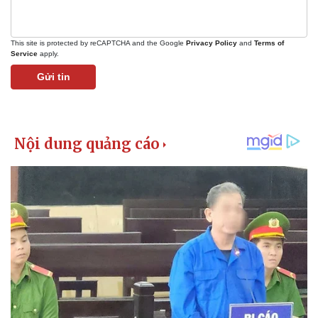
Vụ án
Vũ khí
Tin nóng
Việt Nam
Tư vấn luật
Phân tích
This site is protected by reCAPTCHA and the Google
Privacy Policy
and
Terms of
Service
apply.
Gửi tin