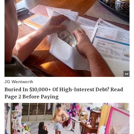
Thể thao
Ô tô - Xe máy
Bóng đá
Ô tô
Lịch thi đấu bóng đá
Xe máy
Thế giới thể thao
Tư vấn
eSports
Hậu trường