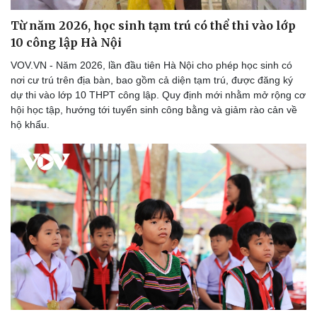
Từ năm 2026, học sinh tạm trú có thể thi vào lớp
10 công lập Hà Nội
VOV.VN - Năm 2026, lần đầu tiên Hà Nội cho phép học sinh có
Doanh nghiệp
Công nghệ
nơi cư trú trên địa bàn, bao gồm cả diện tạm trú, được đăng ký
Thông tin doanh nghiệp
Sành điệu
dự thi vào lớp 10 THPT công lập. Quy định mới nhằm mở rộng cơ
Doanh nghiệp 24h
Tin Công nghệ
hội học tập, hướng tới tuyển sinh công bằng và giảm rào cản về
Doanh nhân
Trải nghiệm
hộ khẩu.
Vì cộng đồng
Chuyển đổi số