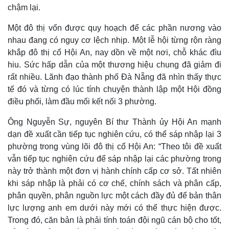
chậm lại.
Một đô thị vốn được quy hoạch để các phần nương vào
nhau đang có nguy cơ lệch nhịp. Một lễ hội từng rộn ràng
khắp đô thị cổ Hội An, nay dồn về một nơi, chỗ khác đìu
hiu. Sức hấp dẫn của một thương hiệu chung đã giảm đi
rất nhiều. Lãnh đạo thành phố Đà Nẵng đã nhìn thấy thực
tế đó và từng có lúc tính chuyện thành lập một Hội đồng
điều phối, làm đầu mối kết nối 3 phường.
Ông Nguyễn Sự, nguyên Bí thư Thành ủy Hội An mạnh
dạn đề xuất cần tiếp tục nghiên cứu, có thể sáp nhập lại 3
phường trong vùng lõi đô thị cổ Hội An: “Theo tôi đề xuất
vẫn tiếp tục nghiên cứu để sáp nhập lại các phường trong
này trở thành một đơn vị hành chính cấp cơ sở. Tất nhiên
khi sáp nhập là phải có cơ chế, chính sách và phân cấp,
phân quyền, phân nguồn lực một cách đầy đủ để bản thân
lực lượng anh em dưới này mới có thể thực hiện được.
Trong đó, căn bản là phải tính toán đội ngũ cán bộ cho tốt,