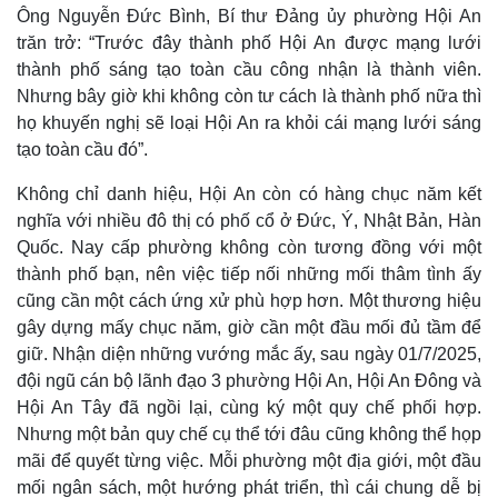
Ông Nguyễn Đức Bình, Bí thư Đảng ủy phường Hội An
Thể thao
Ô tô - Xe máy
trăn trở: “Trước đây thành phố Hội An được mạng lưới
Bóng đá
Ô tô
thành phố sáng tạo toàn cầu công nhận là thành viên.
Lịch thi đấu bóng đá
Xe máy
Thế giới thể thao
Tư vấn
Nhưng bây giờ khi không còn tư cách là thành phố nữa thì
eSports
họ khuyến nghị sẽ loại Hội An ra khỏi cái mạng lưới sáng
Hậu trường
tạo toàn cầu đó”.
Không chỉ danh hiệu, Hội An còn có hàng chục năm kết
nghĩa với nhiều đô thị có phố cổ ở Đức, Ý, Nhật Bản, Hàn
Quốc. Nay cấp phường không còn tương đồng với một
thành phố bạn, nên việc tiếp nối những mối thâm tình ấy
cũng cần một cách ứng xử phù hợp hơn. Một thương hiệu
gây dựng mấy chục năm, giờ cần một đầu mối đủ tầm để
giữ. Nhận diện những vướng mắc ấy, sau ngày 01/7/2025,
đội ngũ cán bộ lãnh đạo 3 phường Hội An, Hội An Đông và
Hội An Tây đã ngồi lại, cùng ký một quy chế phối hợp.
Nhưng một bản quy chế cụ thể tới đâu cũng không thể họp
mãi để quyết từng việc. Mỗi phường một địa giới, một đầu
mối ngân sách, một hướng phát triển, thì cái chung dễ bị