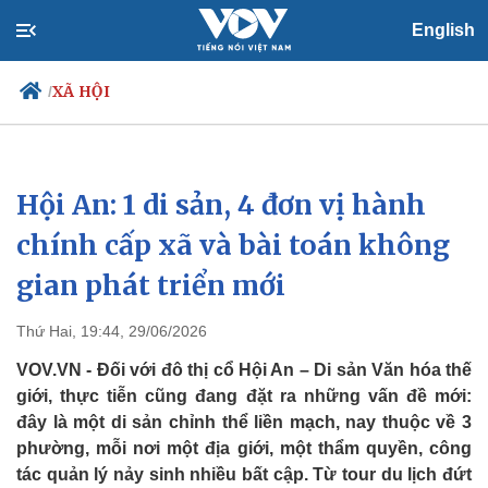
English
XÃ HỘI
/
Hội An: 1 di sản, 4 đơn vị hành
Chính trị
Xã hội
Đảng
Tin 24h
chính cấp xã và bài toán không
Tổ chức nhân sự
Dự báo thời tiết
gian phát triển mới
Quốc hội
Giáo dục
Nhận diện sự thật
Dấu ấn VOV
Việc làm
Thứ Hai, 19:44, 29/06/2026
Biển đảo
VOV.VN - Đối với đô thị cổ Hội An – Di sản Văn hóa thế
giới, thực tiễn cũng đang đặt ra những vấn đề mới:
đây là một di sản chỉnh thể liền mạch, nay thuộc về 3
phường, mỗi nơi một địa giới, một thẩm quyền, công
tác quản lý nảy sinh nhiều bất cập. Từ tour du lịch đứt