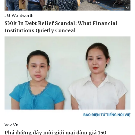
Văn hóa
Giải trí
Sân khấu - Điện ảnh
Nghệ sĩ
Văn học
Thời trang
Âm nhạc
Sao Việt
Di sản