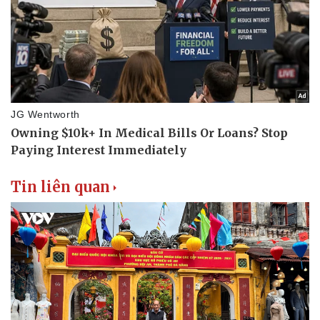
Tin liên quan
Du lịch
Podcast
Tư vấn
Câu chuyện thời sự
Săn Tour
Đọc truyện đêm khuya
check-in
Cửa sổ tình yêu
Kể chuyện cho bé