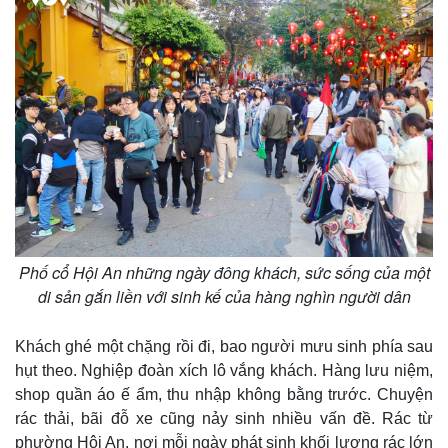
Phố cổ Hội An những ngày đông khách, sức sống của một
Thế giới
Multimedia
di sản gắn liền với sinh kế của hàng nghìn người dân
Quan sát
Video
Cuộc sống đó đây
Ảnh
Khách ghé một chặng rồi đi, bao người mưu sinh phía sau
Hồ sơ
E-Magazine
hụt theo. Nghiệp đoàn xích lô vắng khách. Hàng lưu niệm,
Infographic
shop quần áo ế ẩm, thu nhập không bằng trước. Chuyện
rác thải, bãi đỗ xe cũng nảy sinh nhiều vấn đề. Rác từ
phường Hội An, nơi mỗi ngày phát sinh khối lượng rác lớn