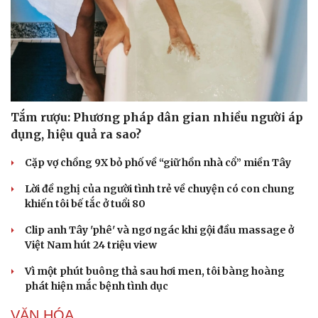
Tắm rượu: Phương pháp dân gian nhiều người áp
dụng, hiệu quả ra sao?
Cặp vợ chồng 9X bỏ phố về “giữ hồn nhà cổ” miền Tây
Lời đề nghị của người tình trẻ về chuyện có con chung
khiến tôi bế tắc ở tuổi 80
Clip anh Tây 'phê' và ngơ ngác khi gội đầu massage ở
Việt Nam hút 24 triệu view
Vì một phút buông thả sau hơi men, tôi bàng hoàng
phát hiện mắc bệnh tình dục
Cải chính
VĂN HÓA