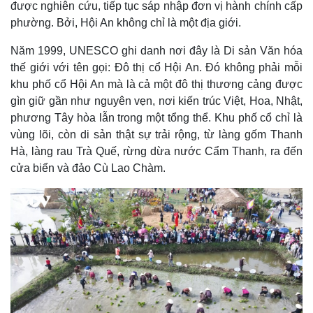
được nghiên cứu, tiếp tục sáp nhập đơn vị hành chính cấp
phường. Bởi, Hội An không chỉ là một địa giới.
Năm 1999, UNESCO ghi danh nơi đây là Di sản Văn hóa
thế giới với tên gọi: Đô thị cổ Hội An. Đó không phải mỗi
khu phố cổ Hội An mà là cả một đô thị thương cảng được
gìn giữ gần như nguyên vẹn, nơi kiến trúc Việt, Hoa, Nhật,
phương Tây hòa lẫn trong một tổng thể. Khu phố cổ chỉ là
vùng lõi, còn di sản thật sự trải rộng, từ làng gốm Thanh
Hà, làng rau Trà Quế, rừng dừa nước Cẩm Thanh, ra đến
cửa biển và đảo Cù Lao Chàm.
Kinh tế
Thị trường
Bất động sản
Giá vàng
Khởi nghiệp
Tiêu dùng
Tỷ giá
Chứng khoán