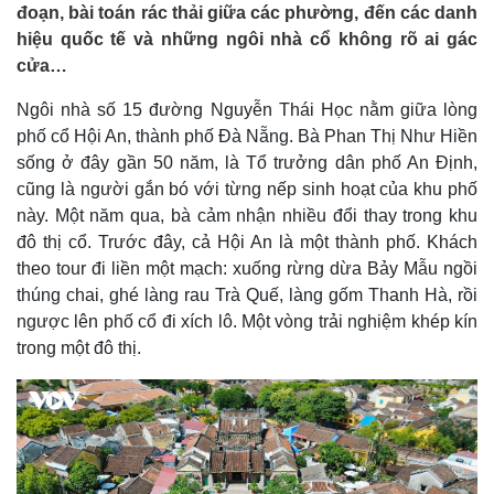
đoạn, bài toán rác thải giữa các phường, đến các danh
hiệu quốc tế và những ngôi nhà cổ không rõ ai gác
cửa…
Ngôi nhà số 15 đường Nguyễn Thái Học nằm giữa lòng
phố cổ Hội An, thành phố Đà Nẵng. Bà Phan Thị Như Hiền
sống ở đây gần 50 năm, là Tổ trưởng dân phố An Định,
cũng là người gắn bó với từng nếp sinh hoạt của khu phố
này. Một năm qua, bà cảm nhận nhiều đổi thay trong khu
đô thị cổ. Trước đây, cả Hội An là một thành phố. Khách
theo tour đi liền một mạch: xuống rừng dừa Bảy Mẫu ngồi
thúng chai, ghé làng rau Trà Quế, làng gốm Thanh Hà, rồi
ngược lên phố cổ đi xích lô. Một vòng trải nghiệm khép kín
trong một đô thị.