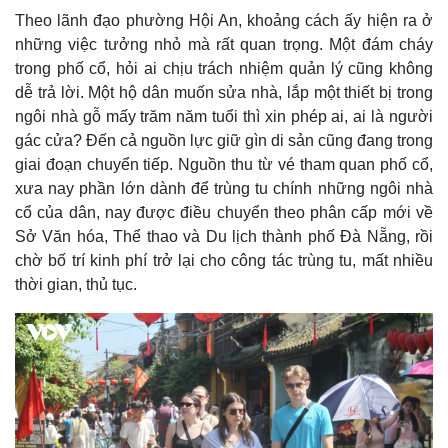
Theo lãnh đạo phường Hội An, khoảng cách ấy hiện ra ở
những việc tưởng nhỏ mà rất quan trọng. Một đám cháy
trong phố cổ, hỏi ai chịu trách nhiệm quản lý cũng không
dễ trả lời. Một hộ dân muốn sửa nhà, lắp một thiết bị trong
ngôi nhà gỗ mấy trăm năm tuổi thì xin phép ai, ai là người
gác cửa? Đến cả nguồn lực giữ gìn di sản cũng đang trong
giai đoạn chuyển tiếp. Nguồn thu từ vé tham quan phố cổ,
xưa nay phần lớn dành để trùng tu chính những ngôi nhà
cổ của dân, nay được điều chuyển theo phân cấp mới về
Sở Văn hóa, Thể thao và Du lịch thành phố Đà Nẵng, rồi
chờ bố trí kinh phí trở lại cho công tác trùng tu, mất nhiều
thời gian, thủ tục.
Pháp luật
Quân sự - Quốc phòng