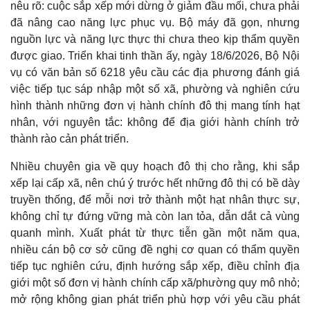
nêu rõ: cuộc sắp xếp mới dừng ở giảm đầu mối, chưa phải
đã nâng cao năng lực phục vụ. Bộ máy đã gọn, nhưng
nguồn lực và năng lực thực thi chưa theo kịp thẩm quyền
được giao. Triển khai tinh thần ấy, ngày 18/6/2026, Bộ Nội
Doanh nghiệp
Công nghệ
vụ có văn bản số 6218 yêu cầu các địa phương đánh giá
Thông tin doanh nghiệp
Sành điệu
việc tiếp tục sáp nhập một số xã, phường và nghiên cứu
Doanh nghiệp 24h
Tin Công nghệ
hình thành những đơn vị hành chính đô thị mang tính hạt
Doanh nhân
Trải nghiệm
nhân, với nguyên tắc: không để địa giới hành chính trở
Vì cộng đồng
Chuyển đổi số
thành rào cản phát triển.
Nhiều chuyên gia về quy hoạch đô thị cho rằng, khi sắp
xếp lại cấp xã, nên chú ý trước hết những đô thị có bề dày
truyền thống, để mỗi nơi trở thành một hạt nhân thực sự,
không chỉ tự đứng vững mà còn lan tỏa, dẫn dắt cả vùng
quanh mình. Xuất phát từ thực tiễn gần một năm qua,
nhiều cán bộ cơ sở cũng đề nghị cơ quan có thẩm quyền
tiếp tục nghiên cứu, định hướng sắp xếp, điều chỉnh địa
giới một số đơn vị hành chính cấp xã/phường quy mô nhỏ;
mở rộng không gian phát triển phù hợp với yêu cầu phát