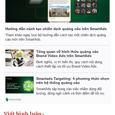
Hướng dẫn cách tạo chiến dịch quảng cáo trên SmartAds
Tham khảo ngay trọn bộ hướng dẫn cách tạo một chiến dịch quảng
Sức khỏe
Đời sống
cáo mới trên SmartAds.
Dinh dưỡng - món ngon
Nhà đẹp
Cây thuốc
Blog
Tổng quan về hình thức quảng cáo
Brand Video Ads trên SmartAds
Sản phụ khoa
Tình yêu - Gia đình
Nhi khoa
Định nghĩa, vị trí hiển thị, quy cách nội dung,
cách thiết lập và tối ưu Brand Video Ads.
Nam khoa
Làm đẹp - giảm cân
Phòng mạch online
Smartads Targeting: 4 phương thức chọn
trên hệ thống quảng cáo
Ăn sạch sống khỏe
SmartAds tập trung vào việc nhắm đúng đối
tượng, đúng ngữ cảnh và thời điểm để tối ưu.
Viết bình luận