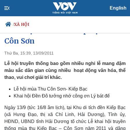
English
XÃ HỘI
/
Khai hội mùa thu Kiếp Bạc –
Côn Sơn
Thứ Ba, 15:39, 13/09/2011
Chính trị
Xã hội
Đảng
Tin 24h
Lễ hội truyền thống bao gồm nhiều nghi lễ mang đậm
Tổ chức nhân sự
Dự báo thời tiết
màu sắc dân gian cùng nhiều hoạt động văn hóa, thể
Quốc hội
Giáo dục
thao, vui chơi giải trí khác.
Nhận diện sự thật
Dấu ấn VOV
Việc làm
Lễ hội mùa Thu Côn Sơn- Kiếp Bạc
Biển đảo
Khai hội Đền Đô tưởng nhớ công ơn Lý bát đế
Ngày 13/9 (tức 16/8 âm lịch), tại Khu di tích đền Kiếp Bạc
(xã Hưng Đạo, thị xã Chí Linh, Hải Dương), Tỉnh ủy,
HĐND, UBND tỉnh Hải Dương tổ chức Lễ khai hội truyền
thống mùa thu Kiếp Bạc – Côn Sơn năm 2011 và dâng