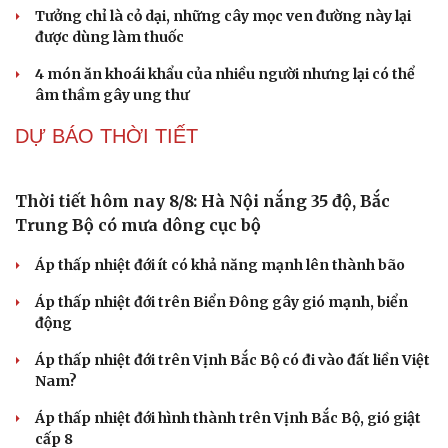
SỨC KHỎE
Du lịch
Podcast
Tư vấn
Câu chuyện thời sự
Săn Tour
Đọc truyện đêm khuya
check-in
Cửa sổ tình yêu
Kể chuyện cho bé
Vị thuốc quý cực sẵn, bổ dưỡng chẳng kém nhân
Hạt giống tâm hồn
sâm, tổ yến
Suýt mất chân vì căn bệnh hiếm bị nhầm với viêm xương
10 năm không quan hệ vì ngại đi khám, người đàn ông
khủng hoảng hôn nhân
Tưởng chỉ là cỏ dại, những cây mọc ven đường này lại