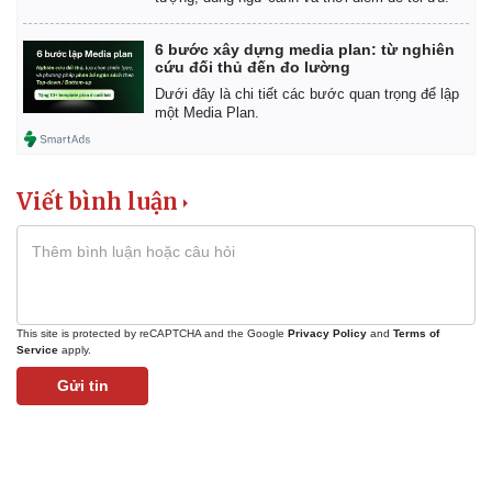
6 bước xây dựng media plan: từ nghiên
cứu đối thủ đến đo lường
Dưới đây là chi tiết các bước quan trọng để lập
một Media Plan.
Viết bình luận
This site is protected by reCAPTCHA and the Google
Privacy Policy
and
Terms of
Service
apply.
Gửi tin