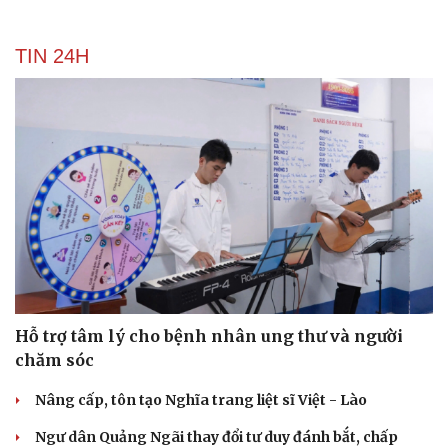
được dùng làm thuốc
4 món ăn khoái khẩu của nhiều người nhưng lại có thể
âm thầm gây ung thư
DỰ BÁO THỜI TIẾT
Thời tiết hôm nay 8/8: Hà Nội nắng 35 độ, Bắc
Trung Bộ có mưa dông cục bộ