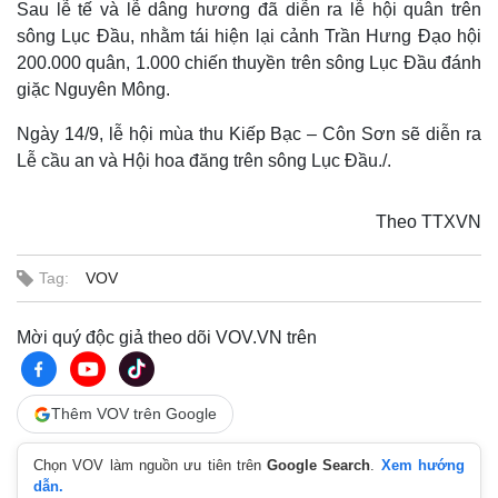
Sau lễ tế và lễ dâng hương đã diễn ra lễ hội quân trên
sông Lục Đầu, nhằm tái hiện lại cảnh Trần Hưng Đạo hội
200.000 quân, 1.000 chiến thuyền trên sông Lục Đầu đánh
giặc Nguyên Mông.
Ngày 14/9, lễ hội mùa thu Kiếp Bạc – Côn Sơn sẽ diễn ra
Lễ cầu an và Hội hoa đăng trên sông Lục Đầu./.
Theo TTXVN
Tag:
VOV
Mời quý độc giả theo dõi VOV.VN trên
Thêm VOV trên Google
Chọn VOV làm nguồn ưu tiên trên
Google Search
.
Xem hướng
Thế giới
Multimedia
dẫn.