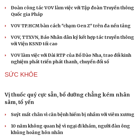
Tuổi trẻ VOV lan tỏa nghĩa tình tri ân qua chuỗi
hoạt động thiết thực dịp 27/7
Đoàn công tác VOV làm việc với Tập đoàn Truyền thông
Quốc gia Pháp
VOV TP.HCM bàn cách "chạm Gen Z" trên đa nền tảng
VOV, TTXVN, Báo Nhân dân ký kết hợp tác truyền thông
với Viện KSND tối cao
VOV làm việc với Đài RTP của Bồ Đào Nha, trao đổi kinh
nghiệm phát triển phát thanh, chuyển đổi số