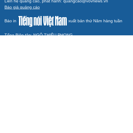
GIÁO DỤC
Sinh viên Việt Nam tại Ấn Độ tham gia Đối thoại
Lãnh đạo trẻ BRICS 3.0
Việt Nam giành 7 huy chương tại Olympic Trí tuệ nhân
tạo quốc tế 2026
Ban đại diện cha mẹ học sinh không được tự đặt các
khoản thu, ép buộc đóng góp