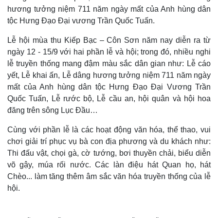
hương tưởng niệm 711 năm ngày mất của Anh hùng dân
tộc Hưng Đạo Đại vương Trần Quốc Tuấn.
Lễ hội mùa thu Kiếp Bạc – Côn Sơn năm nay diễn ra từ
ngày 12 - 15/9 với hai phần lễ và hội; trong đó, nhiều nghi
lễ truyền thống mang đậm màu sắc dân gian như: Lễ cáo
yết, Lễ khai ấn, Lễ dâng hương tưởng niệm 711 năm ngày
mất của Anh hùng dân tộc Hưng Đạo Đại Vương Trần
Quốc Tuấn, Lễ rước bộ, Lễ cầu an, hội quân và hội hoa
đăng trên sông Lục Đầu…
Cùng với phần lễ là các hoạt động văn hóa, thể thao, vui
chơi giải trí phục vụ bà con địa phương và du khách như:
Thi đấu vật, chọi gà, cờ tướng, bơi thuyền chải, biểu diễn
võ gậy, múa rối nước. Các làn điệu hát Quan họ, hát
Chèo... làm tăng thêm âm sắc văn hóa truyền thống của lễ
hội.