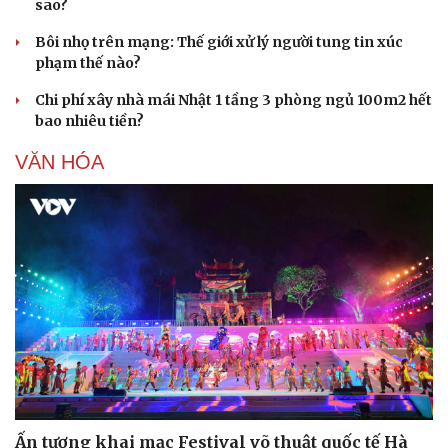
sao?
Bôi nhọ trên mạng: Thế giới xử lý người tung tin xúc
phạm thế nào?
Chi phí xây nhà mái Nhật 1 tầng 3 phòng ngủ 100m2 hết
bao nhiêu tiền?
VĂN HÓA
Pháp luật
Quân sự - Quốc phòng
Ấn tượng khai mạc Festival võ thuật quốc tế Hà
Vụ án
Vũ khí