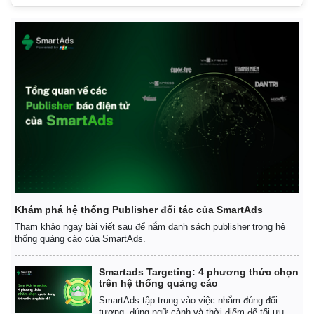
Quan sát
Video
Cuộc sống đó đây
Ảnh
Hồ sơ
E-Magazine
Infographic
Khám phá hệ thống Publisher đối tác của SmartAds
Tham khảo ngay bài viết sau để nắm danh sách publisher trong hệ
thống quảng cáo của SmartAds.
Smartads Targeting: 4 phương thức chọn
trên hệ thống quảng cáo
SmartAds tập trung vào việc nhắm đúng đối
tượng, đúng ngữ cảnh và thời điểm để tối ưu.