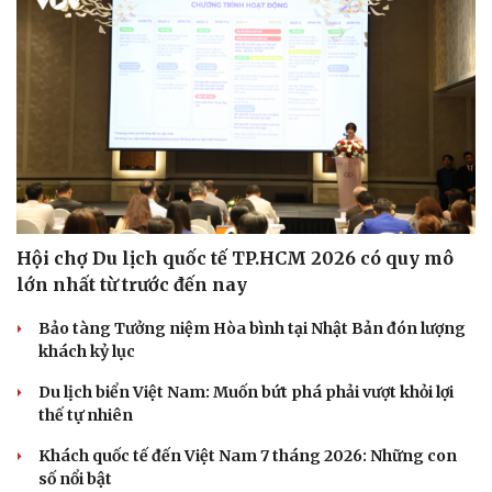
Thể thao
Ô tô - Xe máy
Bóng đá
Ô tô
Lịch thi đấu bóng đá
Xe máy
Thế giới thể thao
Tư vấn
Hội chợ Du lịch quốc tế TP.HCM 2026 có quy mô
eSports
lớn nhất từ trước đến nay
Hậu trường
Bảo tàng Tưởng niệm Hòa bình tại Nhật Bản đón lượng
khách kỷ lục
Du lịch biển Việt Nam: Muốn bứt phá phải vượt khỏi lợi
thế tự nhiên
Khách quốc tế đến Việt Nam 7 tháng 2026: Những con
số nổi bật