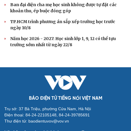
Thời tiết hôm nay 8/8: Hà Nội nắng 35 độ, Bắc
Trung Bộ có mưa dông cục bộ
Áp thấp nhiệt đới ít có khả năng mạnh lên thành bão
Áp thấp nhiệt đới trên Biển Đông gây gió mạnh, biển
động
Áp thấp nhiệt đới trên Vịnh Bắc Bộ có đi vào đất liền Việt
Nam?
Áp thấp nhiệt đới hình thành trên Vịnh Bắc Bộ, gió giật
cấp 8