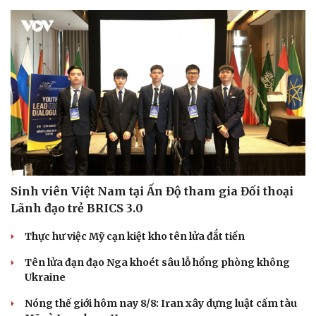
Sức khỏe
Đời sống
Dinh dưỡng - món ngon
Nhà đẹp
Cây thuốc
Blog
Sản phụ khoa
Tình yêu - Gia đình
Nhi khoa
Nam khoa
Làm đẹp - giảm cân
Sinh viên Việt Nam tại Ấn Độ tham gia Đối thoại
Phòng mạch online
Lãnh đạo trẻ BRICS 3.0
Ăn sạch sống khỏe
Thực hư việc Mỹ cạn kiệt kho tên lửa đắt tiền
Tên lửa đạn đạo Nga khoét sâu lỗ hổng phòng không
Ukraine
Nóng thế giới hôm nay 8/8: Iran xây dựng luật cấm tàu