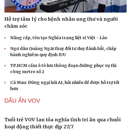
Sân khấu - Điện ảnh
Nghệ sĩ
Văn học
Thời trang
Âm nhạc
Sao Việt
Hỗ trợ tâm lý cho bệnh nhân ung thư và người
Di sản
chăm sóc
Nâng cấp, tôn tạo Nghĩa trang liệt sĩ Việt - Lào
Ngư dân Quảng Ngãi thay đổi tư duy đánh bắt, chấp
hành nghiêm quy định IUU
TP.HCM cấm ô tô lưu thông đoạn đường phục vụ thi
công metro số 2
Cà Mau: Đừng ngại hỏi AI, hỏi nhiều để được hỗ trợ tốt
hơn
DẤU ẤN VOV