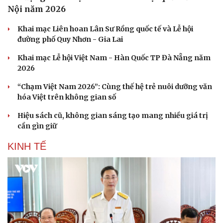
Nội năm 2026
Tin nóng
Việt Nam
Tư vấn luật
Phân tích
Khai mạc Liên hoan Lân Sư Rồng quốc tế và Lễ hội
đường phố Quy Nhơn - Gia Lai
Khai mạc Lễ hội Việt Nam - Hàn Quốc TP Đà Nẵng năm
2026
“Chạm Việt Nam 2026”: Cùng thế hệ trẻ nuôi dưỡng văn
hóa Việt trên không gian số
Hiệu sách cũ, không gian sáng tạo mang nhiều giá trị
cần gìn giữ
KINH TẾ