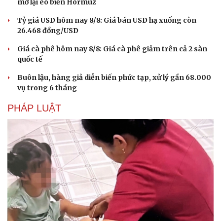
mở lại eo biển Hormuz
Tỷ giá USD hôm nay 8/8: Giá bán USD hạ xuống còn
26.468 đồng/USD
Giá cà phê hôm nay 8/8: Giá cà phê giảm trên cả 2 sàn
quốc tế
Buôn lậu, hàng giả diễn biến phức tạp, xử lý gần 68.000
vụ trong 6 tháng
PHÁP LUẬT
Doanh nghiệp
Công nghệ
Thông tin doanh nghiệp
Sành điệu
Doanh nghiệp 24h
Tin Công nghệ
Doanh nhân
Trải nghiệm