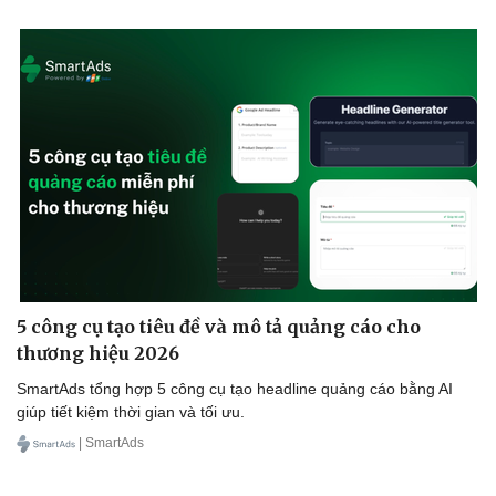
Kinh tế
Thị trường
Bất động sản
Giá vàng
Khởi nghiệp
Tiêu dùng
Tỷ giá
Chứng khoán
5 công cụ tạo tiêu đề và mô tả quảng cáo cho
Giá cà phê
thương hiệu 2026
SmartAds tổng hợp 5 công cụ tạo headline quảng cáo bằng AI
giúp tiết kiệm thời gian và tối ưu.
| SmartAds