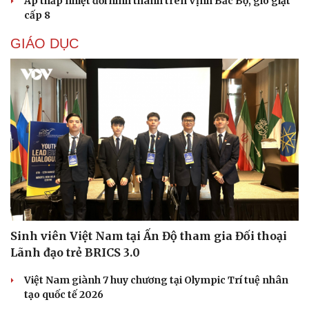
Hỗ trợ tâm lý cho bệnh nhân ung thư và người
chăm sóc
Nâng cấp, tôn tạo Nghĩa trang liệt sĩ Việt - Lào
Ngư dân Quảng Ngãi thay đổi tư duy đánh bắt, chấp
hành nghiêm quy định IUU
TP.HCM cấm ô tô lưu thông đoạn đường phục vụ thi
công metro số 2
Cà Mau: Đừng ngại hỏi AI, hỏi nhiều để được hỗ trợ tốt
hơn
DỰ BÁO THỜI TIẾT