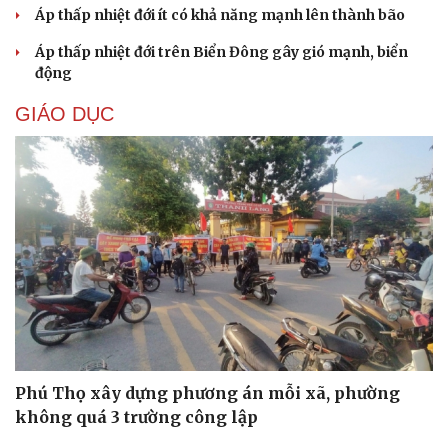
Cải chính
Phú Thọ xây dựng phương án mỗi xã, phường
không quá 3 trường công lập
Huế xây dựng đê ngầm, kè bảo vệ bãi biển Thuận An
Hỗ trợ tâm lý cho bệnh nhân ung thư và người chăm sóc
Nâng cấp, tôn tạo Nghĩa trang liệt sĩ Việt - Lào
Ngư dân Quảng Ngãi thay đổi tư duy đánh bắt, chấp
hành nghiêm quy định IUU
DỰ BÁO THỜI TIẾT