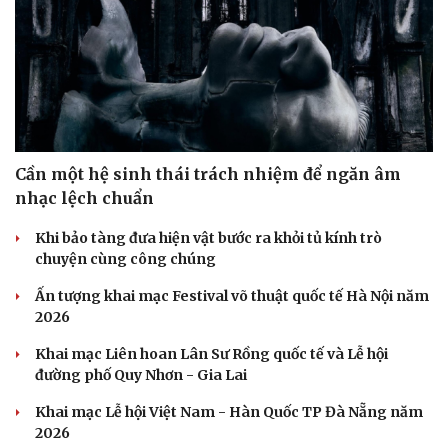
Cần một hệ sinh thái trách nhiệm để ngăn âm
nhạc lệch chuẩn
Khi bảo tàng đưa hiện vật bước ra khỏi tủ kính trò
chuyện cùng công chúng
Ấn tượng khai mạc Festival võ thuật quốc tế Hà Nội năm
Pháp luật
Quân sự - Quốc phòng
2026
Vụ án
Vũ khí
Tin nóng
Việt Nam
Khai mạc Liên hoan Lân Sư Rồng quốc tế và Lễ hội
Tư vấn luật
Phân tích
đường phố Quy Nhơn - Gia Lai
Khai mạc Lễ hội Việt Nam - Hàn Quốc TP Đà Nẵng năm
2026