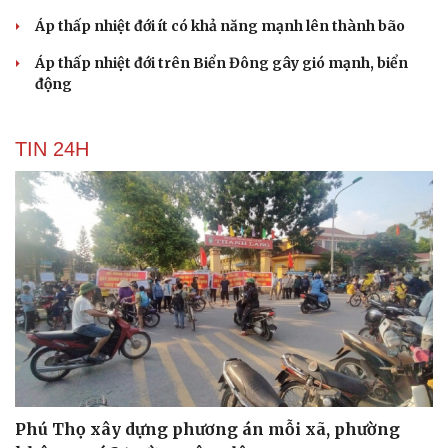
Clo trong nước máy và hồ bơi có phải nguyên nhân gây
bệnh tuyến giáp?
Qua tuổi 40 cần chuẩn bị gì để tuổi già không phụ thuộc
vào con cháu?
Vị thuốc quý cực sẵn, bổ dưỡng chẳng kém nhân sâm, tổ
yến
DỰ BÁO THỜI TIẾT