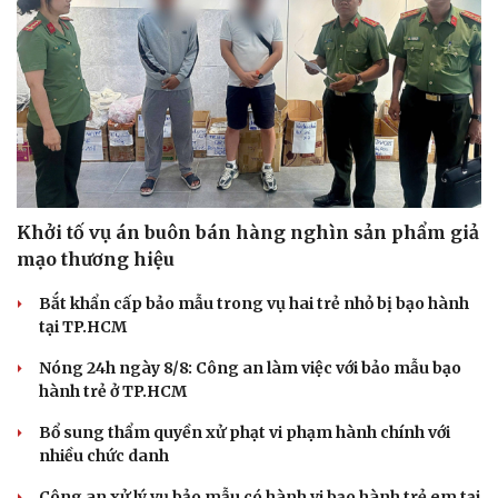
Doanh nghiệp
Công nghệ
Thông tin doanh nghiệp
Sành điệu
Khởi tố vụ án buôn bán hàng nghìn sản phẩm giả
Doanh nghiệp 24h
Tin Công nghệ
mạo thương hiệu
Doanh nhân
Trải nghiệm
Vì cộng đồng
Chuyển đổi số
Bắt khẩn cấp bảo mẫu trong vụ hai trẻ nhỏ bị bạo hành
tại TP.HCM
Nóng 24h ngày 8/8: Công an làm việc với bảo mẫu bạo
hành trẻ ở TP.HCM
Bổ sung thẩm quyền xử phạt vi phạm hành chính với
nhiều chức danh
Công an xử lý vụ bảo mẫu có hành vi bạo hành trẻ em tại