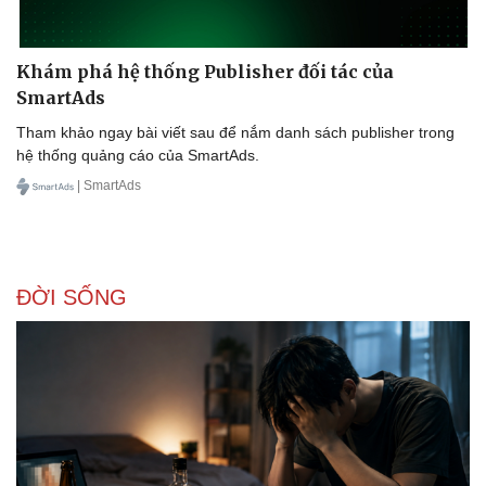
Khám phá hệ thống Publisher đối tác của
SmartAds
Kinh tế
Thị trường
Tham khảo ngay bài viết sau để nắm danh sách publisher trong
Bất động sản
Giá vàng
hệ thống quảng cáo của SmartAds.
Khởi nghiệp
Tiêu dùng
| SmartAds
Tỷ giá
Chứng khoán
Giá cà phê
ĐỜI SỐNG