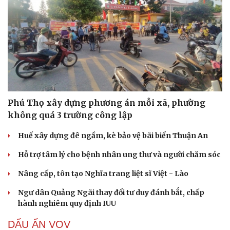
Văn hóa
Giải trí
Sân khấu - Điện ảnh
Nghệ sĩ
Văn học
Thời trang
Phú Thọ xây dựng phương án mỗi xã, phường
Âm nhạc
Sao Việt
không quá 3 trường công lập
Di sản
Huế xây dựng đê ngầm, kè bảo vệ bãi biển Thuận An
Hỗ trợ tâm lý cho bệnh nhân ung thư và người chăm sóc
Nâng cấp, tôn tạo Nghĩa trang liệt sĩ Việt - Lào
Ngư dân Quảng Ngãi thay đổi tư duy đánh bắt, chấp
hành nghiêm quy định IUU
DẤU ẤN VOV