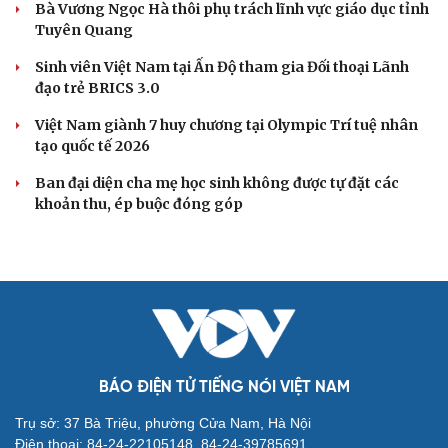
Diễn biến mới nhất về áp thấp nhiệt đới trên biển
Đông
Áp thấp nhiệt đới trên Biển Đông ít khả năng mạnh lên
thành bão
Thời tiết hôm nay 8/8: Hà Nội nắng 35 độ, Bắc Trung Bộ
có mưa dông cục bộ
Áp thấp nhiệt đới ít có khả năng mạnh lên thành bão