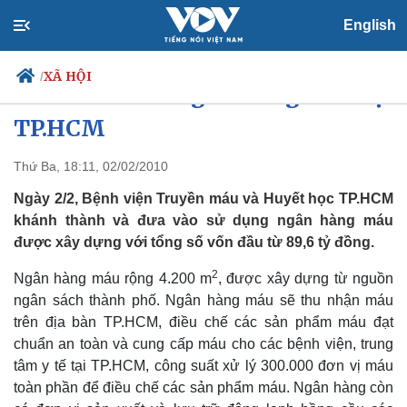
English
XÃ HỘI
/
Khánh thành ngân hàng máu tại
TP.HCM
Thứ Ba, 18:11, 02/02/2010
Chính trị
Xã hội
Đảng
Tin 24h
Ngày 2/2, Bệnh viện Truyền máu và Huyết học TP.HCM
Tổ chức nhân sự
Dự báo thời tiết
khánh thành và đưa vào sử dụng ngân hàng máu
Quốc hội
Giáo dục
được xây dựng với tổng số vốn đầu từ 89,6 tỷ đồng.
Nhận diện sự thật
Dấu ấn VOV
Việc làm
2
Ngân hàng máu rộng 4.200 m
, được xây dựng từ nguồn
Biển đảo
ngân sách thành phố. Ngân hàng máu sẽ thu nhận máu
trên địa bàn TP.HCM, điều chế các sản phẩm máu đạt
chuẩn an toàn và cung cấp máu cho các bệnh viện, trung
tâm y tế tại TP.HCM, công suất xử lý 300.000 đơn vị máu
toàn phần để điều chế các sản phẩm máu. Ngân hàng còn