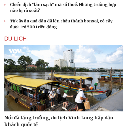
Chiến dịch “làm sạch” mã số thuế: Những trường hợp
nào bị rà soát?
Từ cây ăn quả dân dã lên chậu thành bonsai, có cây
được trả 500 triệu đồng
DU LỊCH
Nối đà tăng trưởng, du lịch Vĩnh Long hấp dẫn
khách quốc tế
Thể thao
Ô tô - Xe máy