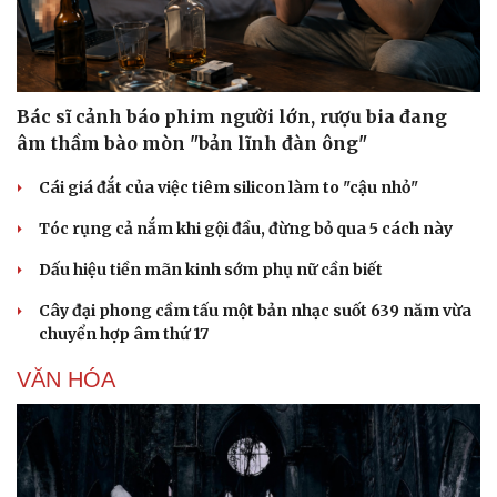
Bác sĩ cảnh báo phim người lớn, rượu bia đang
âm thầm bào mòn "bản lĩnh đàn ông"
Cái giá đắt của việc tiêm silicon làm to "cậu nhỏ"
Tóc rụng cả nắm khi gội đầu, đừng bỏ qua 5 cách này
Dấu hiệu tiền mãn kinh sớm phụ nữ cần biết
Cây đại phong cầm tấu một bản nhạc suốt 639 năm vừa
chuyển hợp âm thứ 17
VĂN HÓA