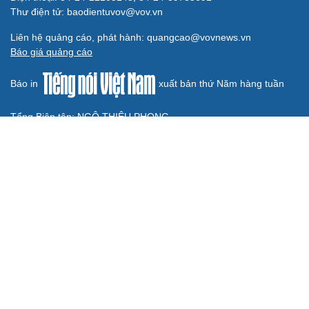
Áp thấp nhiệt đới trên Biển Đông gây gió mạnh, biển
động
GIÁO DỤC
Phú Thọ xây dựng phương án mỗi xã, phường
không quá 3 trường công lập
Bà Vương Ngọc Hà thôi phụ trách lĩnh vực giáo dục tỉnh
Tuyên Quang