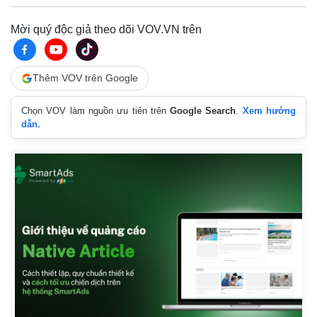
Mời quý độc giả theo dõi VOV.VN trên
Thêm VOV trên Google
Chọn VOV làm nguồn ưu tiên trên
Google Search
.
Xem hướng
dẫn.
Thế giới
Multimedia
Quan sát
Video
Cuộc sống đó đây
Ảnh