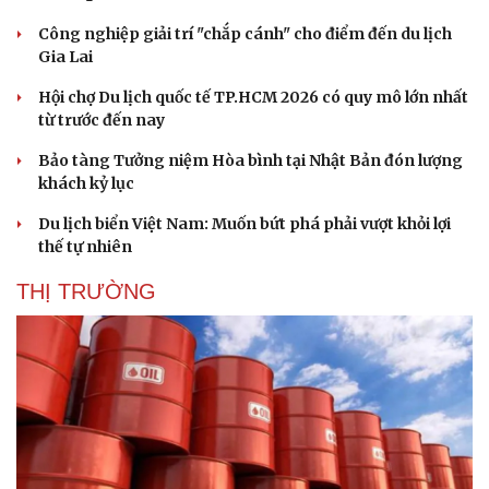
Bóng đá
Ô tô
Công nghiệp giải trí "chắp cánh" cho điểm đến du lịch
Lịch thi đấu bóng đá
Xe máy
Gia Lai
Thế giới thể thao
Tư vấn
eSports
Hội chợ Du lịch quốc tế TP.HCM 2026 có quy mô lớn nhất
Hậu trường
từ trước đến nay
Bảo tàng Tưởng niệm Hòa bình tại Nhật Bản đón lượng
khách kỷ lục
Du lịch biển Việt Nam: Muốn bứt phá phải vượt khỏi lợi
thế tự nhiên
THỊ TRƯỜNG