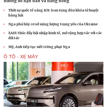
hưởng do hạn hán và nắng nóng
Nam khoa
Làm đẹp - giảm cân
Thời sự quốc tế sáng 8/8: Iran tung đòn khóa tử huyệt
Phòng mạch online
hàng hải
Ăn sạch sống khỏe
Nga phá hủy cơ sở năng lượng trọng yếu của Ukraine
EAEU thúc đẩy hội nhập kinh tế, mở rộng hợp tác với các
đối tác
Mỹ, Anh tiếp tục siết trừng phạt Nga
Ô TÔ - XE MÁY