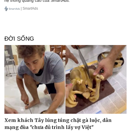
hệ thống quảng cáo của SmartAds.
| SmartAds
ĐỜI SỐNG
Xem khách Tây lúng túng chặt gà luộc, dân
mạng đùa "chưa đủ trình lấy vợ Việt"