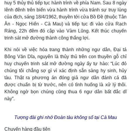
huy 5 thủy thủ tiếp tục hành trình về phía Nam. Sau 8 ngày
lênh đênh trên biển vừa hành trình vừa tránh sự truy lùng
của địch, sáng 18/4/1962, thuyền tới cửa Bồ Đề (thuộc Tân
Ân - Ngọc Hiển - Cà Mau) và tiếp tục đi vào cửa Rạch
Ráng, 22h đêm đó cập vào Vàm Lũng. Kết thúc chuyến
trinh sát mở đường thành công thắng lợi.
Khi nói về việc hóa trang thành những ngư dân, Đại tá
Bông Văn Dĩa, nguyên là thủy thủ trên con thuyền gỗ chỉ
huy chuyến trinh sát mở đường ngày ấy tự hào: “Lúc đó
chúng tôi chẳng sợ gì vì xác định sẵn sàng hy sinh, hủy
tàu. Thật ra phương án đóng giả ngư dân đánh cá đã
được chuẩn bị từ trước, nên có tình huống là xử lý thôi.
Không ngờ bọn chúng cũng thua 6 ngư dân bất đắc dĩ
này”.
Tượng đài ghi nhớ Đoàn tàu không số tại Cà Mau
Chuyến hàng đầu tiên