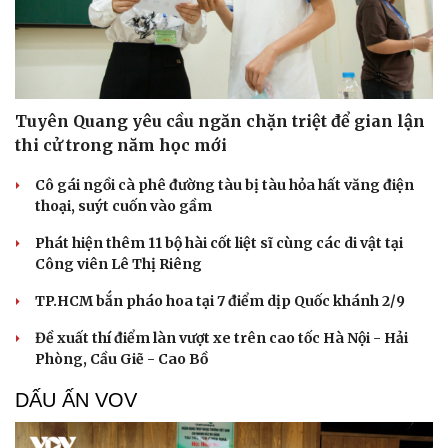
Tuyên Quang yêu cầu ngăn chặn triệt để gian lận
thi cử trong năm học mới
Cô gái ngồi cà phê đường tàu bị tàu hỏa hất văng điện
thoại, suýt cuốn vào gầm
Phát hiện thêm 11 bộ hài cốt liệt sĩ cùng các di vật tại
Công viên Lê Thị Riêng
TP.HCM bắn pháo hoa tại 7 điểm dịp Quốc khánh 2/9
Đề xuất thí điểm làn vượt xe trên cao tốc Hà Nội - Hải
Phòng, Cầu Giẽ - Cao Bồ
DẤU ẤN VOV