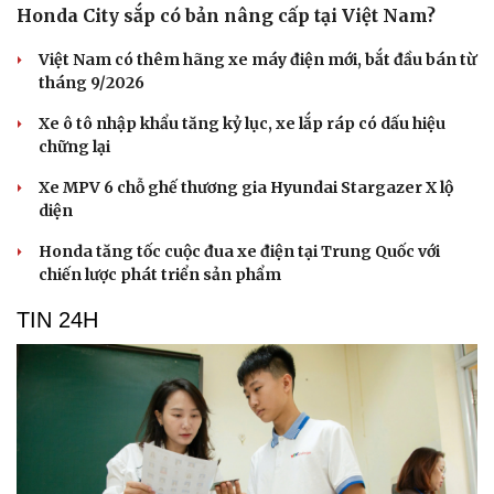
Du lịch
Podcast
Honda City sắp có bản nâng cấp tại Việt Nam?
Tư vấn
Câu chuyện thời sự
Việt Nam có thêm hãng xe máy điện mới, bắt đầu bán từ
Săn Tour
Đọc truyện đêm khuya
tháng 9/2026
check-in
Cửa sổ tình yêu
Kể chuyện cho bé
Xe ô tô nhập khẩu tăng kỷ lục, xe lắp ráp có dấu hiệu
Hạt giống tâm hồn
chững lại
Xe MPV 6 chỗ ghế thương gia Hyundai Stargazer X lộ
diện
Honda tăng tốc cuộc đua xe điện tại Trung Quốc với
chiến lược phát triển sản phẩm
TIN 24H