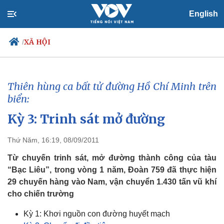
English
XÃ HỘI
/
Thiên hùng ca bất tử đường Hồ Chí Minh trên
Chính trị
Xã hội
biển:
Đảng
Tin 24h
Kỳ 3: Trinh sát mở đường
Tổ chức nhân sự
Dự báo thời tiết
Quốc hội
Giáo dục
Nhận diện sự thật
Dấu ấn VOV
Thứ Năm, 16:19, 08/09/2011
Việc làm
Từ chuyến trinh sát, mở đường thành công của tàu
Biển đảo
“Bạc Liêu”, trong vòng 1 năm, Đoàn 759 đã thực hiện
29 chuyến hàng vào Nam, vận chuyển 1.430 tấn vũ khí
cho chiến trường
Kỳ 1: Khơi nguồn con đường huyết mạch