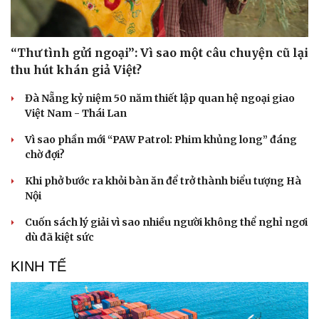
“Thư tình gửi ngoại”: Vì sao một câu chuyện cũ lại
thu hút khán giả Việt?
Đà Nẵng kỷ niệm 50 năm thiết lập quan hệ ngoại giao
Việt Nam - Thái Lan
Vì sao phần mới “PAW Patrol: Phim khủng long” đáng
chờ đợi?
Doanh nghiệp
Công nghệ
Thông tin doanh nghiệp
Sành điệu
Khi phở bước ra khỏi bàn ăn để trở thành biểu tượng Hà
Doanh nghiệp 24h
Tin Công nghệ
Nội
Doanh nhân
Trải nghiệm
Vì cộng đồng
Chuyển đổi số
Cuốn sách lý giải vì sao nhiều người không thể nghỉ ngơi
dù đã kiệt sức
KINH TẾ