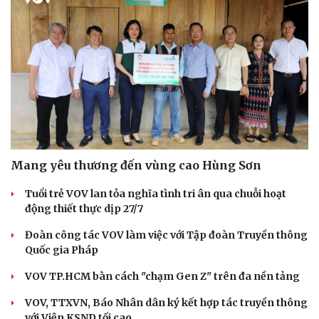
Mang yêu thương đến vùng cao Hùng Sơn
Tuổi trẻ VOV lan tỏa nghĩa tình tri ân qua chuỗi hoạt
động thiết thực dịp 27/7
Đoàn công tác VOV làm việc với Tập đoàn Truyền thông
Quốc gia Pháp
Cải chính
VOV TP.HCM bàn cách "chạm Gen Z" trên đa nền tảng
VOV, TTXVN, Báo Nhân dân ký kết hợp tác truyền thông
với Viện KSND tối cao