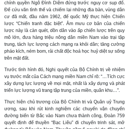
chính quyền Ngô Đình Diệm đứng trước nguy cơ sụp đổ.
Để cứu vãn tình thế và chiếm lại những địa bàn, vùng dân
cư đã mất, đầu năm 1962, đế quốc Mỹ thực hiện Chiến
lược “Chiến tranh đặc biệt”. Âm mưu cơ bản của chiến
lược này là càn quét, dồn dân vào ấp chiến lược trên quy
mô lớn, đưa hàng triệu nông dân miền Nam vào trại tập
trung, tách lực lượng cách mạng ra khỏi dân; tăng cường
pháo kích, ném bom, rải chất độc hoá học huỷ diệt sự sống
trên mặt đất.
Trước tình hình đó, Nghị quyết của Bộ Chính trị về nhiệm
vụ trước mắt của Cách mạng miền Nam chỉ rõ: “…Tích cực
xây dựng lực lượng về mọi mặt, nhất là xây dựng và phát
triển lực lượng vũ trang tập trung của miền, quân khu…”.
Thực hiện chủ trương của Bộ Chính trị và Quân uỷ Trung
ương, sau khi rút kinh nghiệm các chuyến vận chuyển
đường biển từ Bắc vào Nam chưa thành công, Đoàn 759
quyết định để thuyền “Bạc Liêu” đi chuyến trinh sát, mở