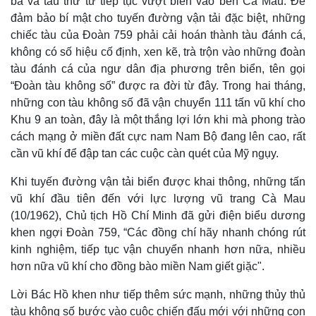
ba và tàu thứ tư tiếp tục vượt biển vào bến Cà Mau. Để
đảm bảo bí mật cho tuyến đường vận tải đặc biệt, những
Kinh tế
Thị trường
chiếc tàu của Đoàn 759 phải cải hoán thành tàu đánh cá,
Bất động sản
Giá vàng
không có số hiệu cố định, xen kẽ, trà trộn vào những đoàn
Khởi nghiệp
Tiêu dùng
tàu đánh cá của ngư dân địa phương trên biển, tên gọi
Tỷ giá
“Đoàn tàu không số” được ra đời từ đây. Trong hai tháng,
Chứng khoán
những con tàu không số đã vận chuyển 111 tấn vũ khí cho
Giá cà phê
Khu 9 an toàn, đây là một thắng lợi lớn khi mà phong trào
cách mạng ở miền đất cực nam Nam Bộ đang lên cao, rất
cần vũ khí để đập tan các cuộc càn quét của Mỹ ngụy.
Khi tuyến đường vận tải biển được khai thông, những tấn
vũ khí đầu tiên đến với lực lượng vũ trang Cà Mau
(10/1962), Chủ tịch Hồ Chí Minh đã gửi điện biểu dương
khen ngợi Đoàn 759, “Các đồng chí hãy nhanh chóng rút
kinh nghiệm, tiếp tục vận chuyển nhanh hơn nữa, nhiều
hơn nữa vũ khí cho đồng bào miền Nam giết giặc".
Lời Bác Hồ khen như tiếp thêm sức mạnh, những thủy thủ
tàu không số bước vào cuộc chiến đấu mới với những con