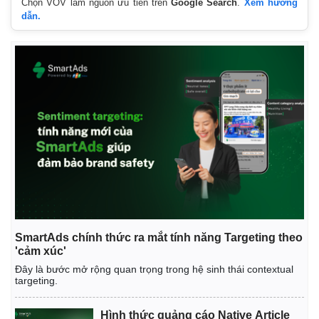
Chọn VOV làm nguồn ưu tiên trên
Google Search
.
Xem hướng
Tin nóng
Việt Nam
dẫn.
Tư vấn luật
Phân tích
SmartAds chính thức ra mắt tính năng Targeting theo
'cảm xúc'
Đây là bước mở rộng quan trọng trong hệ sinh thái contextual
targeting.
Hình thức quảng cáo Native Article