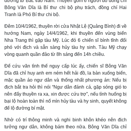
đường từ Bắc vào Nam. Thuyền gồm 6 người do đồng chí
Bông Văn Dĩa là Bí thư chi bộ phụ trách, đồng chí Hai
Tranh là Phó Bí thư chi bộ.
Đêm 10/4/1962, thuyền rời cửa Nhật Lệ (Quảng Bình) đi về
hướng Nam, ngày 14/4/1962, khi thuyền đến vùng biển
Thế giới
Multimedia
Nha Trang thì gặp tàu Mỹ. Lúc đó 6 chiến sĩ bình tĩnh đối
Quan sát
Video
phó với địch và sẵn sàng hủy tàu hy sinh. Tàu Mỹ chạy
Cuộc sống đó đây
Ảnh
vòng quanh quần đảo từ 8h sáng đến 14h chiều.
Hồ sơ
E-Magazine
Infographic
Để cứu vãn tình thế nguy cấp lúc ấy, chiến sĩ Bông Văn
Dĩa đã chỉ huy anh em ném hết hải đồ, la bàn xuống biển,
mặc quần áo ngư dân và thống nhất phương án: Nếu bị
địch bắt tra hỏi thì nói “Ngư dân đánh cá, gặp sóng gió to
nên đẩy thuyền ra xa, xin được cứu trợ”, nếu tình huống bị
bại lộ hoàn toàn thì nổ mìn hủy tàu và hy sinh, quyết không
để lộ đường bí mật.
Nhờ có trí thông minh và nghi binh khôn khéo nên địch
tưởng ngư dân, không bám theo nữa. Bông Văn Dĩa chỉ