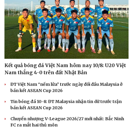
Văn hóa
Giải trí
Sân khấu - Điện ảnh
Nghệ sĩ
Văn học
Thời trang
Âm nhạc
Sao Việt
Di sản
Kết quả bóng đá Việt Nam hôm nay 10/8: U20 Việt
Nam thắng 4-0 trên đất Nhật Bản
ĐT Việt Nam “nếm lửa” trước ngày đối đầu Malaysia ở
bán kết ASEAN Cup 2026
Tin bóng đá 10-8: ĐT Malaysia nhận tin dữ trước trận
bán kết ASEAN Cup 2026
Chuyển nhượng V-League 2026/27 mới nhất: Bắc Ninh
FC ra mắt hai thủ môn