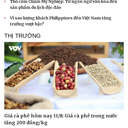
Thổ cẩm Chăm Mỹ Nghiệp: Từ ngôn ngữ văn hóa đến
sản phẩm du lịch độc đáo
Vì sao lượng khách Philippines đến Việt Nam tăng
trưởng vượt bậc?
Sức khỏe
Đời sống
THỊ TRƯỜNG
Dinh dưỡng - món ngon
Nhà đẹp
Cây thuốc
Blog
Sản phụ khoa
Tình yêu - Gia đình
Nhi khoa
Nam khoa
Làm đẹp - giảm cân
Phòng mạch online
Ăn sạch sống khỏe
Giá cà phê hôm nay 11/8: Giá cà phê trong nước
tăng 200 đồng/kg