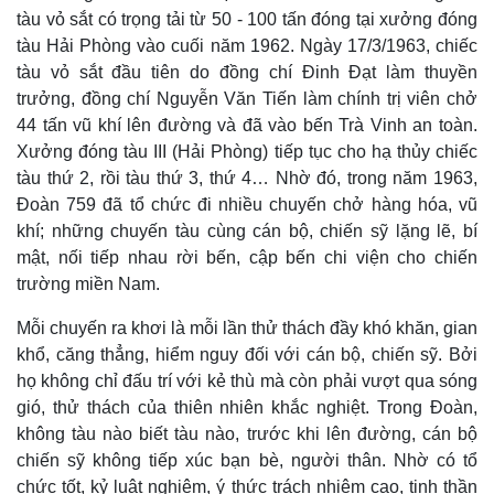
tàu vỏ sắt có trọng tải từ 50 - 100 tấn đóng tại xưởng đóng
tàu Hải Phòng vào cuối năm 1962. Ngày 17/3/1963, chiếc
tàu vỏ sắt đầu tiên do đồng chí Đinh Đạt làm thuyền
trưởng, đồng chí Nguyễn Văn Tiến làm chính trị viên chở
44 tấn vũ khí lên đường và đã vào bến Trà Vinh an toàn.
Xưởng đóng tàu III (Hải Phòng) tiếp tục cho hạ thủy chiếc
tàu thứ 2, rồi tàu thứ 3, thứ 4… Nhờ đó, trong năm 1963,
Đoàn 759 đã tổ chức đi nhiều chuyến chở hàng hóa, vũ
khí; những chuyến tàu cùng cán bộ, chiến sỹ lặng lẽ, bí
mật, nối tiếp nhau rời bến, cập bến chi viện cho chiến
trường miền Nam.
Mỗi chuyến ra khơi là mỗi lần thử thách đầy khó khăn, gian
khổ, căng thẳng, hiểm nguy đối với cán bộ, chiến sỹ. Bởi
họ không chỉ đấu trí với kẻ thù mà còn phải vượt qua sóng
gió, thử thách của thiên nhiên khắc nghiệt. Trong Đoàn,
không tàu nào biết tàu nào, trước khi lên đường, cán bộ
chiến sỹ không tiếp xúc bạn bè, người thân. Nhờ có tổ
chức tốt, kỷ luật nghiêm, ý thức trách nhiệm cao, tinh thần