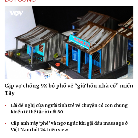
Cặp vợ chồng 9X bỏ phố về “giữ hồn nhà cổ” miền
Tây
Lời đề nghị của người tình trẻ về chuyện có con chung
khiến tôi bế tắc ở tuổi 80
Clip anh Tây 'phê' và ngơ ngác khi gội đầu massage ở
Việt Nam hút 24 triệu view