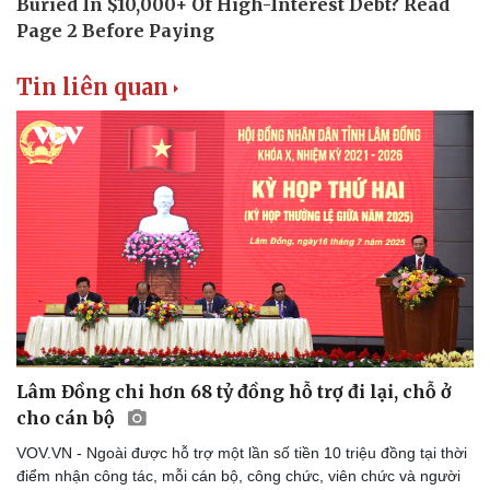
Thể thao
Ô tô - Xe máy
Bóng đá
Ô tô
Lịch thi đấu bóng đá
Xe máy
Tin liên quan
Thế giới thể thao
Tư vấn
eSports
Hậu trường
Lâm Đồng chi hơn 68 tỷ đồng hỗ trợ đi lại, chỗ ở
cho cán bộ
VOV.VN - Ngoài được hỗ trợ một lần số tiền 10 triệu đồng tại thời
điểm nhận công tác, mỗi cán bộ, công chức, viên chức và người