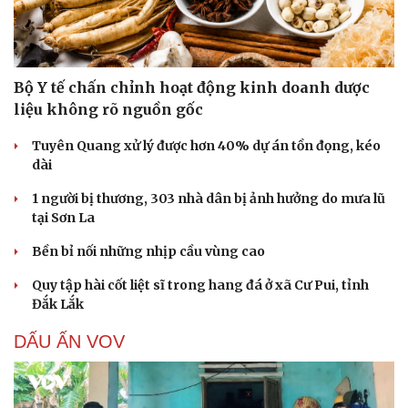
Bộ Y tế chấn chỉnh hoạt động kinh doanh dược
liệu không rõ nguồn gốc
Tuyên Quang xử lý được hơn 40% dự án tồn đọng, kéo
dài
1 người bị thương, 303 nhà dân bị ảnh hưởng do mưa lũ
tại Sơn La
Bền bỉ nối những nhịp cầu vùng cao
Quy tập hài cốt liệt sĩ trong hang đá ở xã Cư Pui, tỉnh
Đắk Lắk
DẤU ẤN VOV