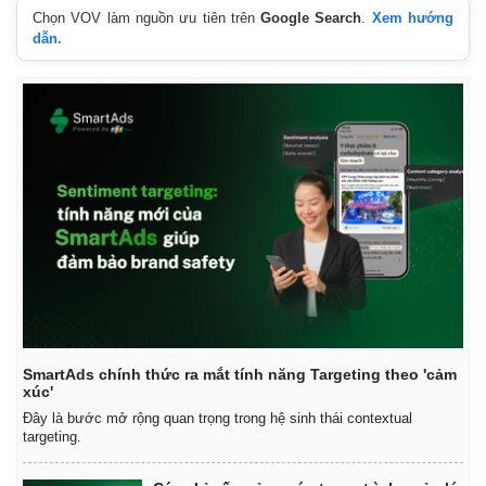
Chọn VOV làm nguồn ưu tiên trên
Google Search
.
Xem hướng
dẫn.
SmartAds chính thức ra mắt tính năng Targeting theo 'cảm
Kinh tế
Thị trường
xúc'
Bất động sản
Giá vàng
Đây là bước mở rộng quan trọng trong hệ sinh thái contextual
Khởi nghiệp
Tiêu dùng
targeting.
Tỷ giá
Chứng khoán