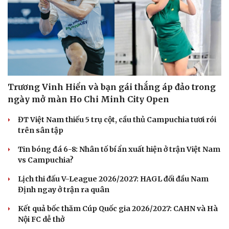
Trương Vinh Hiển và bạn gái thắng áp đảo trong
ngày mở màn Ho Chi Minh City Open
ĐT Việt Nam thiếu 5 trụ cột, cầu thủ Campuchia tươi rói
trên sân tập
Tin bóng đá 6-8: Nhân tố bí ẩn xuất hiện ở trận Việt Nam
vs Campuchia?
Lịch thi đấu V-League 2026/2027: HAGL đối đầu Nam
Du lịch
Podcast
Định ngay ở trận ra quân
Tư vấn
Câu chuyện thời sự
Săn Tour
Đọc truyện đêm khuya
Kết quả bốc thăm Cúp Quốc gia 2026/2027: CAHN và Hà
check-in
Cửa sổ tình yêu
Nội FC dễ thở
Kể chuyện cho bé