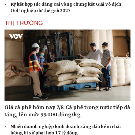
Ký kết hợp tác đăng cai Vòng chung kết Giải Vô địch
Golf nghiệp dư thế giới 2027
THỊ TRƯỜNG
Văn hóa
Giải trí
Sân khấu - Điện ảnh
Nghệ sĩ
Văn học
Thời trang
Giá cà phê hôm nay 7/8: Cà phê trong nước tiếp đà
Âm nhạc
Sao Việt
tăng, lên mức 99.000 đồng/kg
Di sản
Nhiều doanh nghiệp kinh doanh xăng dầu kém chất
lượng bị xử phạt hơn 1,7 tỷ đồng