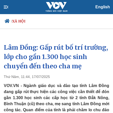
English
XÃ HỘI
/
Lâm Đồng: Gấp rút bố trí trường,
Chính trị
Xã hội
Đảng
Tin 24h
lớp cho gần 1.300 học sinh
Tổ chức nhân sự
Dự báo thời tiết
chuyển đến theo cha mẹ
Quốc hội
Giáo dục
Nhận diện sự thật
Dấu ấn VOV
Việc làm
Thứ Năm, 11:44, 17/07/2025
Biển đảo
VOV.VN - Ngành giáo dục và đào tạo tỉnh Lâm Đồng
đang gấp rút thực hiện các công việc cần thiết để đón
gần 1.300 học sinh các cấp học từ 2 tỉnh Đắk Nông,
Bình Thuận (cũ) theo cha, mẹ sang tỉnh Lâm Đồng mới
công tác. Quan điểm của tỉnh là phải chăm lo chu đáo