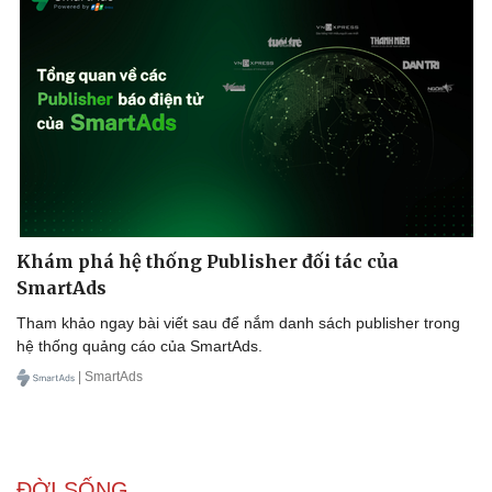
Doanh nghiệp
Công nghệ
Thông tin doanh nghiệp
Sành điệu
Doanh nghiệp 24h
Tin Công nghệ
Doanh nhân
Trải nghiệm
Vì cộng đồng
Chuyển đổi số
Khám phá hệ thống Publisher đối tác của
SmartAds
Tham khảo ngay bài viết sau để nắm danh sách publisher trong
hệ thống quảng cáo của SmartAds.
| SmartAds
ĐỜI SỐNG