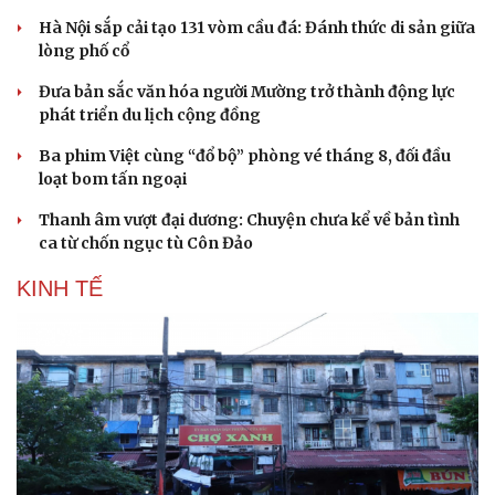
Hà Nội sắp cải tạo 131 vòm cầu đá: Đánh thức di sản giữa
lòng phố cổ
Đưa bản sắc văn hóa người Mường trở thành động lực
phát triển du lịch cộng đồng
Ba phim Việt cùng “đổ bộ” phòng vé tháng 8, đối đầu
Sức khỏe
Đời sống
loạt bom tấn ngoại
Dinh dưỡng - món ngon
Nhà đẹp
Thanh âm vượt đại dương: Chuyện chưa kể về bản tình
Cây thuốc
Blog
ca từ chốn ngục tù Côn Đảo
Sản phụ khoa
Tình yêu - Gia đình
Nhi khoa
KINH TẾ
Nam khoa
Làm đẹp - giảm cân
Phòng mạch online
Ăn sạch sống khỏe