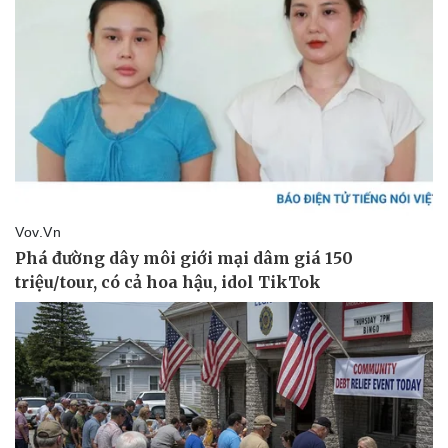
Vụ án
Vũ khí
Tin nóng
Việt Nam
Tư vấn luật
Phân tích