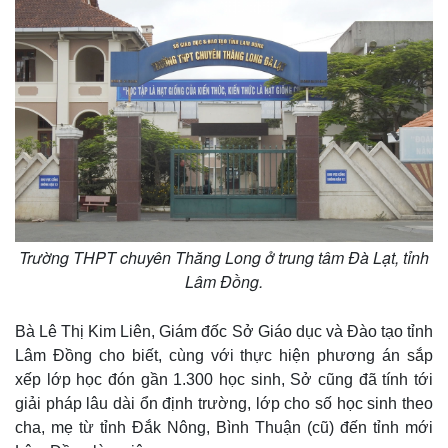
Trường THPT chuyên Thăng Long ở trung tâm Đà Lạt, tỉnh
Lâm Đồng.
Thế giới
Multimedia
Quan sát
Video
Bà Lê Thị Kim Liên, Giám đốc Sở Giáo dục và Đào tạo tỉnh
Cuộc sống đó đây
Ảnh
Lâm Đồng cho biết, cùng với thực hiện phương án sắp
Hồ sơ
E-Magazine
Infographic
xếp lớp học đón gần 1.300 học sinh, Sở cũng đã tính tới
giải pháp lâu dài ổn định trường, lớp cho số học sinh theo
cha, mẹ từ tỉnh Đắk Nông, Bình Thuận (cũ) đến tỉnh mới