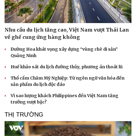
Nhu cầu du lịch tăng cao, Việt Nam vượt Thái Lan
về ghế cung ứng hàng không
Đường Hoa khát vọng xây dựng “vùng chè di sản”
Quảng Ninh
Huế khảo sát du lịch đường thủy, phương án thoát lũ
Thổ cẩm Chăm Mỹ Nghiệp: Từ ngôn ngữ văn hóa đến
sản phẩm du lịch độc đáo
Văn hóa
Giải trí
Vì sao lượng khách Philippines đến Việt Nam tăng
Sân khấu - Điện ảnh
Nghệ sĩ
trưởng vượt bậc?
Văn học
Thời trang
Âm nhạc
Sao Việt
THỊ TRƯỜNG
Di sản