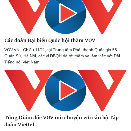
Thể thao
Ô tô - Xe máy
Bóng đá
Ô tô
Lịch thi đấu bóng đá
Xe máy
Thế giới thể thao
Tư vấn
eSports
Hậu trường
Các đoàn Đại biểu Quốc hội thăm VOV
VOV.VN - Chiều 11/11, tại Trung tâm Phát thanh Quốc gia 58
Quán Sứ, Hà Nội, các vị ĐBQH đã tới thăm và làm việc với Đài
Tiếng nói Việt Nam.
Tổng Giám đốc VOV nói chuyện với cán bộ Tập
đoàn Viettel