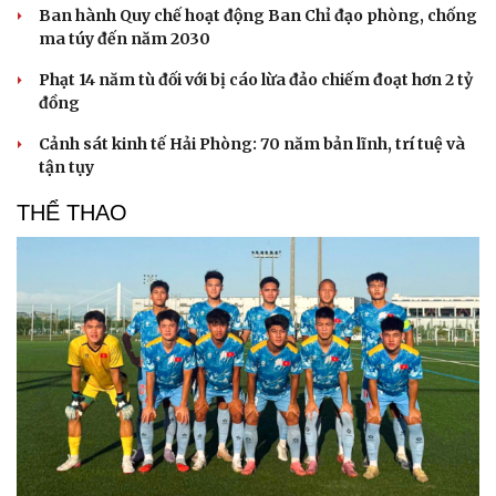
Ban hành Quy chế hoạt động Ban Chỉ đạo phòng, chống
ma túy đến năm 2030
Phạt 14 năm tù đối với bị cáo lừa đảo chiếm đoạt hơn 2 tỷ
đồng
Cảnh sát kinh tế Hải Phòng: 70 năm bản lĩnh, trí tuệ và
tận tụy
THỂ THAO
Du lịch
Podcast
Tư vấn
Câu chuyện thời sự
Săn Tour
Đọc truyện đêm khuya
check-in
Cửa sổ tình yêu
Kể chuyện cho bé