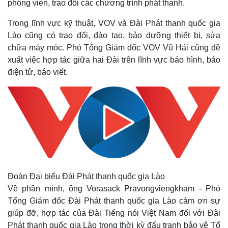
phóng viên, trao đổi các chương trình phát thanh.
Trong lĩnh vực kỹ thuật, VOV và Đài Phát thanh quốc gia
Lào cũng có trao đổi, đào tạo, bảo dưỡng thiết bị, sửa
chữa máy móc. Phó Tổng Giám đốc VOV Vũ Hải cũng đề
xuất việc hợp tác giữa hai Đài trên lĩnh vực báo hình, báo
điện tử, báo viết.
Thế giới
Multimedia
Quan sát
Video
Cuộc sống đó đây
Ảnh
Đoàn Đại biểu Đài Phát thanh quốc gia Lào
Hồ sơ
E-Magazine
Về phần mình, ông Vorasack Pravongviengkham - Phó
Infographic
Tổng Giám đốc Đài Phát thanh quốc gia Lào cảm ơn sự
giúp đỡ, hợp tác của Đài Tiếng nói Việt Nam đối với Đài
Phát thanh quốc gia Lào trong thời kỳ đấu tranh bảo vệ Tổ