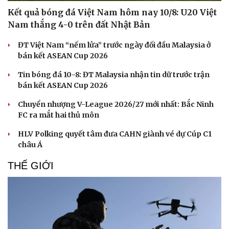
Hạt giống tâm hồn
Kết quả bóng đá Việt Nam hôm nay 10/8: U20 Việt
Nam thắng 4-0 trên đất Nhật Bản
ĐT Việt Nam “nếm lửa” trước ngày đối đầu Malaysia ở
bán kết ASEAN Cup 2026
Tin bóng đá 10-8: ĐT Malaysia nhận tin dữ trước trận
bán kết ASEAN Cup 2026
Chuyển nhượng V-League 2026/27 mới nhất: Bắc Ninh
FC ra mắt hai thủ môn
HLV Polking quyết tâm đưa CAHN giành vé dự Cúp C1
châu Á
THẾ GIỚI