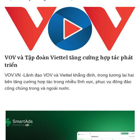
Doanh nghiệp
Công nghệ
Thông tin doanh nghiệp
Sành điệu
Doanh nghiệp 24h
Tin Công nghệ
Doanh nhân
Trải nghiệm
VOV và Tập đoàn Viettel tăng cường hợp tác phát
Vì cộng đồng
Chuyển đổi số
triển
VOV.VN -Lãnh đạo VOV và Viettel khẳng định, trong tương lai hai
bên tăng cường hợp tác trong nhiều lĩnh vực, phục vụ đông đảo
công chúng trong và ngoài nước.