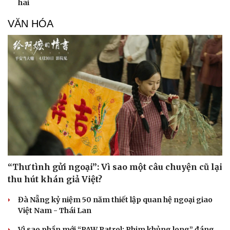
hai
VĂN HÓA
Sức khỏe
Đời sống
Dinh dưỡng - món ngon
Nhà đẹp
Cây thuốc
Blog
Sản phụ khoa
Tình yêu - Gia đình
Nhi khoa
Nam khoa
Làm đẹp - giảm cân
Phòng mạch online
“Thư tình gửi ngoại”: Vì sao một câu chuyện cũ lại
Ăn sạch sống khỏe
thu hút khán giả Việt?
Đà Nẵng kỷ niệm 50 năm thiết lập quan hệ ngoại giao
Việt Nam - Thái Lan
Vì sao phần mới “PAW Patrol: Phim khủng long” đáng