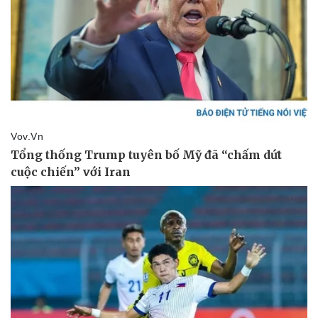
Vụ án
Vũ khí
Tin nóng
Việt Nam
Tư vấn luật
Phân tích