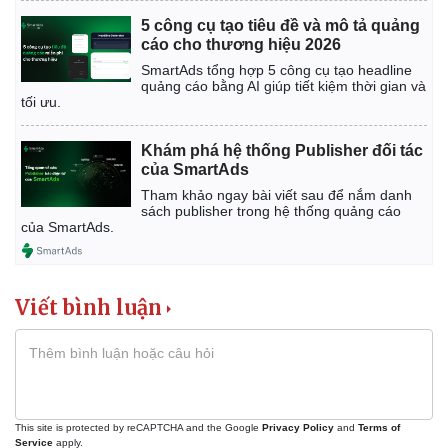
5 công cụ tạo tiêu đề và mô tả quảng
cáo cho thương hiệu 2026
SmartAds tổng hợp 5 công cụ tạo headline
quảng cáo bằng AI giúp tiết kiệm thời gian và
tối ưu.
Khám phá hệ thống Publisher đối tác
của SmartAds
Tham khảo ngay bài viết sau để nắm danh
sách publisher trong hệ thống quảng cáo
của SmartAds.
Viết bình luận
Kinh tế
Thị trường
Bất động sản
Giá vàng
Khởi nghiệp
Tiêu dùng
Tỷ giá
This site is protected by reCAPTCHA and the Google
Privacy Policy
and
Terms of
Chứng khoán
Service
apply.