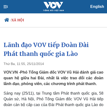
English
XÃ HỘI
/
Lãnh đạo VOV tiếp Đoàn Đài
Chính trị
Xã hội
Đảng
Tin 24h
Phát thanh quốc gia Lào
Tổ chức nhân sự
Dự báo thời tiết
Quốc hội
Giáo dục
Thứ Ba, 11:55, 25/11/2014
Nhận diện sự thật
Dấu ấn VOV
Việc làm
VOV.VN -Phó Tổng Giám đốc VOV Vũ Hải đánh giá cao
Biển đảo
quan hệ giữa hai Đài, nhất là việc trao đổi các đoàn
lãnh đạo, phóng viên, các chương trình phát thanh.
Sáng nay (25/11), tại Trung tâm Phát thanh quốc gia, 58
Quán sứ, Hà Nội, Phó Tổng Giám đốc VOV Vũ Hải tiếp
đoàn cán bộ cấp cao của Đài Phát thanh quốc gia Lào do