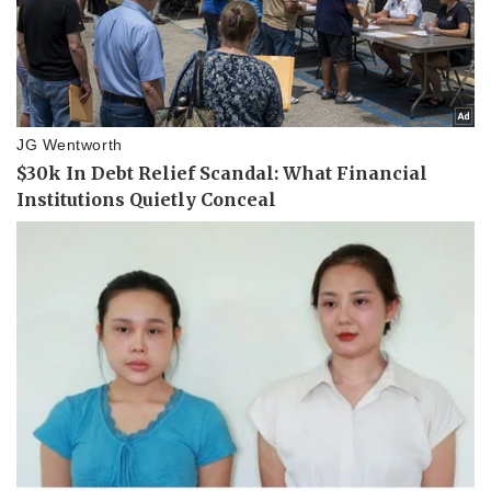
Vụ án
Vũ khí
Tin nóng
Việt Nam
Tư vấn luật
Phân tích