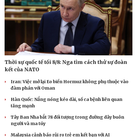
Thời sự quốc tế tối 8/8: Nga tìm cách thử sự đoàn
kết của NATO
Iran: Việc mở lại Eo biển Hormuz không phụ thuộc vào
đàm phán với Oman
Hàn Quốc: Nắng nóng kéo dài, số ca bệnh liên quan
tăng mạnh
Du lịch
Podcast
Tư vấn
Câu chuyện thời sự
Tây Ban Nha bắt 78 đối tượng trong đường dây buôn
Săn Tour
Đọc truyện đêm khuya
người và ma túy
check-in
Cửa sổ tình yêu
Malaysia cảnh báo rủi ro trẻ em kết bạn với AI
Kể chuyện cho bé