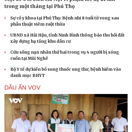
trong một tháng tại Phú Thọ
Sự cố y khoa tại Phú Thọ: Bệnh nhi 8 tuổi tử vong sau
phẫu thuật viêm ruột thừa
UBND xã Hải Hậu, tỉnh Ninh Bình thông báo thu hồi đất
xây dựng hạ tầng khu dân cư
Cứu sống nạn nhân thứ hai trong vụ 4 người bị sóng
cuốn tại Mũi Nghê
Bộ Y tế dự kiến bổ sung thuốc ung thư, bệnh hiếm vào
danh mục BHYT
DẤU ẤN VOV
Cải chính