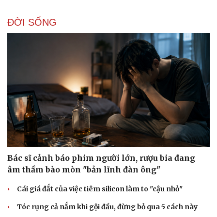
ĐỜI SỐNG
Doanh nghiệp
Công nghệ
Thông tin doanh nghiệp
Sành điệu
Doanh nghiệp 24h
Tin Công nghệ
Doanh nhân
Trải nghiệm
Vì cộng đồng
Chuyển đổi số
Bác sĩ cảnh báo phim người lớn, rượu bia đang
âm thầm bào mòn "bản lĩnh đàn ông"
Cái giá đắt của việc tiêm silicon làm to "cậu nhỏ"
Tóc rụng cả nắm khi gội đầu, đừng bỏ qua 5 cách này