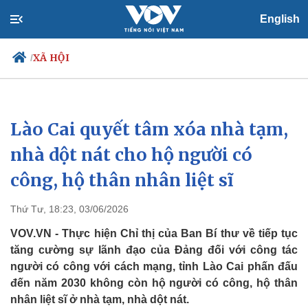
English
XÃ HỘI
/
Lào Cai quyết tâm xóa nhà tạm,
Chính trị
Xã hội
Đảng
Tin 24h
nhà dột nát cho hộ người có
Tổ chức nhân sự
Dự báo thời tiết
công, hộ thân nhân liệt sĩ
Quốc hội
Giáo dục
Nhận diện sự thật
Dấu ấn VOV
Việc làm
Thứ Tư, 18:23, 03/06/2026
Biển đảo
VOV.VN - Thực hiện Chỉ thị của Ban Bí thư về tiếp tục
tăng cường sự lãnh đạo của Đảng đối với công tác
người có công với cách mạng, tỉnh Lào Cai phấn đấu
đến năm 2030 không còn hộ người có công, hộ thân
nhân liệt sĩ ở nhà tạm, nhà dột nát.