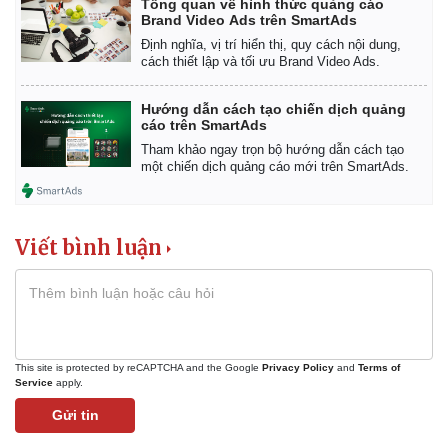
Tổng quan về hình thức quảng cáo
Brand Video Ads trên SmartAds
Định nghĩa, vị trí hiển thị, quy cách nội dung,
cách thiết lập và tối ưu Brand Video Ads.
Hướng dẫn cách tạo chiến dịch quảng
cáo trên SmartAds
Tham khảo ngay trọn bộ hướng dẫn cách tạo
một chiến dịch quảng cáo mới trên SmartAds.
Viết bình luận
Kinh tế
Thị trường
This site is protected by reCAPTCHA and the Google
Privacy Policy
and
Terms of
Bất động sản
Giá vàng
Service
apply.
Khởi nghiệp
Tiêu dùng
Gửi tin
Tỷ giá
Chứng khoán