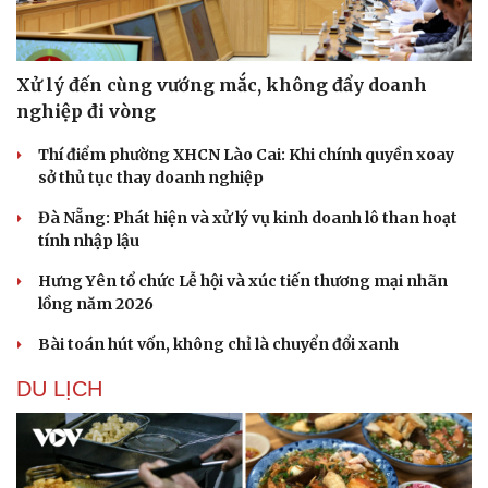
Xử lý đến cùng vướng mắc, không đẩy doanh
nghiệp đi vòng
Thí điểm phường XHCN Lào Cai: Khi chính quyền xoay
Sức khỏe
Đời sống
sở thủ tục thay doanh nghiệp
Dinh dưỡng - món ngon
Nhà đẹp
Đà Nẵng: Phát hiện và xử lý vụ kinh doanh lô than hoạt
Cây thuốc
Blog
tính nhập lậu
Sản phụ khoa
Tình yêu - Gia đình
Nhi khoa
Hưng Yên tổ chức Lễ hội và xúc tiến thương mại nhãn
Nam khoa
lồng năm 2026
Làm đẹp - giảm cân
Phòng mạch online
Bài toán hút vốn, không chỉ là chuyển đổi xanh
Ăn sạch sống khỏe
DU LỊCH