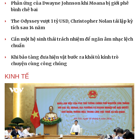
Phản ứng của Dwayne Johnson khi Moana bị giới phê
bình chê bai
The Odyssey vượt 1 tỷ USD, Christopher Nolan tái lập kỳ
tích sau 14 năm
Cần một hệ sinh thái trách nhiệm để ngăn âm nhạc lệch
chuẩn
Khi bảo tàng đưa hiện vật bước ra khỏi tủ kính trò
chuyện cùng công chúng
KINH TẾ