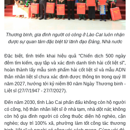
Thương binh, gia đình người có công ở Lào Cai luôn nhận
được sự quan tâm đặc biệt từ lãnh đạo Đảng, Nhà nước
Đặc biệt, tỉnh triển khai hiệu quả “Chiến dịch 500 ngày
đêm tìm kiếm, quy tập và xác định danh tính hài cốt liệt sĩ”,
hoàn thành lấy mẫu sinh phẩm hài cốt liệt sĩ và mẫu ADN
thân nhân liệt sĩ chưa xác định được thông tin trong quý III
năm 2027, hướng tới kỷ niệm 80 năm Ngày Thương binh -
Liệt sĩ (27/7/1947 - 27/7/2027).
Đến năm 2030, tỉnh Lào Cai phấn đấu không còn hộ người
có công, hộ thân nhân liệt sĩ ở nhà tạm, nhà dột nát; không
còn hộ gia đình người có công thuộc diện hộ nghèo, cận
nghèo; duy trì 100% xã, phường làm tốt công tác thương