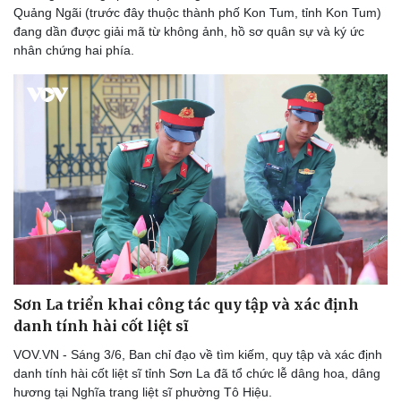
Quảng Ngãi (trước đây thuộc thành phố Kon Tum, tỉnh Kon Tum)
Thể thao
Ô tô - Xe máy
đang dần được giải mã từ không ảnh, hồ sơ quân sự và ký ức
Bóng đá
Ô tô
nhân chứng hai phía.
Lịch thi đấu bóng đá
Xe máy
Thế giới thể thao
Tư vấn
eSports
Hậu trường
Sơn La triển khai công tác quy tập và xác định
danh tính hài cốt liệt sĩ
VOV.VN - Sáng 3/6, Ban chỉ đạo về tìm kiếm, quy tập và xác định
danh tính hài cốt liệt sĩ tỉnh Sơn La đã tổ chức lễ dâng hoa, dâng
hương tại Nghĩa trang liệt sĩ phường Tô Hiệu.