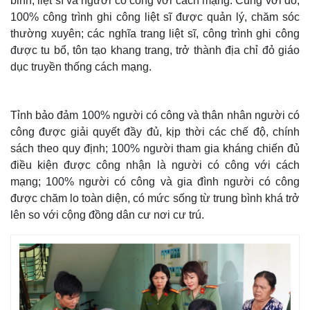
binh, liệt sĩ và người có công với cách mạng. Cùng với đó,
100% công trình ghi công liệt sĩ được quản lý, chăm sóc
thường xuyên; các nghĩa trang liệt sĩ, công trình ghi công
được tu bổ, tôn tạo khang trang, trở thành địa chỉ đỏ giáo
dục truyền thống cách mạng.
Tỉnh bảo đảm 100% người có công và thân nhân người có
công được giải quyết đầy đủ, kịp thời các chế độ, chính
sách theo quy định; 100% người tham gia kháng chiến đủ
điều kiện được công nhận là người có công với cách
mạng; 100% người có công và gia đình người có công
được chăm lo toàn diện, có mức sống từ trung bình khá trở
Thế giới
Multimedia
lên so với cộng đồng dân cư nơi cư trú.
Quan sát
Video
Cuộc sống đó đây
Ảnh
Hồ sơ
E-Magazine
Infographic