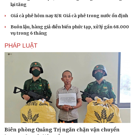
lại tăng
Giá cà phê hôm nay 8/8: Giá cà phê trong nước ổn định
Buôn lậu, hàng giả diễn biến phức tạp, xử lý gần 68.000
vụ trong 6 tháng
PHÁP LUẬT
Văn hóa
Giải trí
Sân khấu - Điện ảnh
Nghệ sĩ
Văn học
Thời trang
Âm nhạc
Sao Việt
Di sản
Biên phòng Quảng Trị ngăn chặn vận chuyển