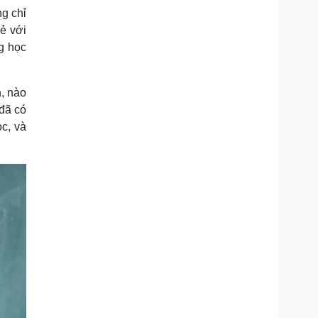
ng chỉ
ẻ với
g học
, nào
đã có
ọc, và