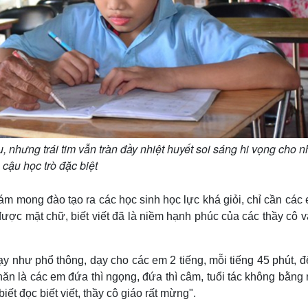
, nhưng trái tim vẫn tràn đầy nhiệt huyết soi sáng hi vọng cho 
 cậu học trò đặc biệt
m mong đào tạo ra các học sinh học lực khá giỏi, chỉ cần các
 được mặt chữ, biết viết đã là niềm hạnh phúc của các thầy cô 
y như phổ thông, dạy cho các em 2 tiếng, mỗi tiếng 45 phút, 
ăn là các em đứa thì ngọng, đứa thì câm, tuổi tác không bằng 
iết đọc biết viết, thầy cô giáo rất mừng".