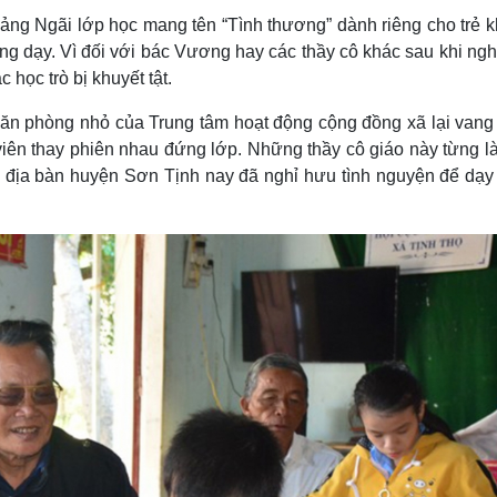
Lịch thi đấu bóng đá
Xe máy
ảng Ngãi lớp học mang tên “Tình thương” dành riêng cho trẻ k
Thế giới thể thao
Tư vấn
ảng dạy. Vì đối với bác Vương hay các thầy cô khác sau khi ng
eSports
V
học trò bị khuyết tật.
Hậu trường
Văn hóa
Giải trí
D
căn phòng nhỏ của Trung tâm hoạt động cộng đồng xã lại vang 
 viên thay phiên nhau đứng lớp. Những thầy cô giáo này từng l
Sân khấu - Điện ảnh
Nghệ sĩ
Văn học
Thời trang
ên địa bàn huyện Sơn Tịnh nay đã nghỉ hưu tình nguyện để dạy
Âm nhạc
Sao Việt
c
Di sản