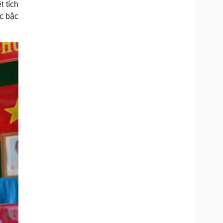
t tích
ác bậc