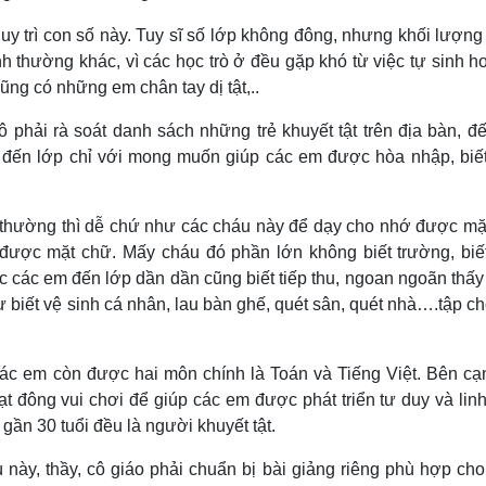
uy trì con số này. Tuy sĩ số lớp không đông, nhưng khối lượng
nh thường khác, vì các học trò ở đều gặp khó từ việc tự sinh h
ũng có những em chân tay dị tật,..
phải rà soát danh sách những trẻ khuyết tật trên địa bàn, đế
 đến lớp chỉ với mong muốn giúp các em được hòa nhập, biết
h thường thì dễ chứ như các cháu này để dạy cho nhớ được mặ
ớ được mặt chữ. Mấy cháu đó phần lớn không biết trường, biết
c các em đến lớp dần dần cũng biết tiếp thu, ngoan ngoãn thấ
 biết vệ sinh cá nhân, lau bàn ghế, quét sân, quét nhà….tập c
các em còn được hai môn chính là Toán và Tiếng Việt. Bên cạ
oạt đông vui chơi để giúp các em được phát triển tư duy và lin
gần 30 tuổi đều là người khuyết tật.
này, thầy, cô giáo phải chuẩn bị bài giảng riêng phù hợp cho