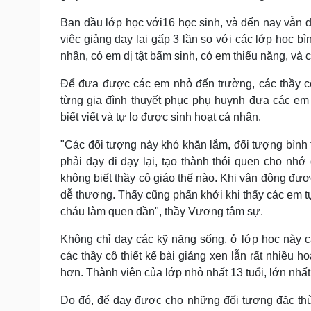
Ban đầu lớp học với16 học sinh, và đến nay vẫn d
việc giảng dạy lại gấp 3 lần so với các lớp học bì
nhân, có em dị tật bẩm sinh, có em thiểu năng, và c
Để đưa được các em nhỏ đến trường, các thầy cô 
từng gia đình thuyết phục phụ huynh đưa các em
biết viết và tự lo được sinh hoạt cá nhân.
"Các đối tượng này khó khăn lắm, đối tượng bìn
phải dạy đi dạy lại, tạo thành thói quen cho nh
không biết thầy cô giáo thế nào. Khi vận động đượ
dễ thương. Thấy cũng phấn khởi khi thấy các em tự
cháu làm quen dần", thầy Vương tâm sự.
Không chỉ dạy các kỹ năng sống, ở lớp học này 
các thầy cô thiết kế bài giảng xen lẫn rất nhiều h
hơn. Thành viên của lớp nhỏ nhất 13 tuổi, lớn nhất 
Do đó, để dạy được cho những đối tượng đặc thù 