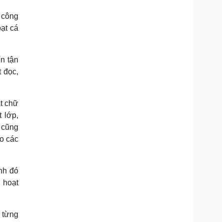
 công
oạt cá
n tận
 đọc,
t chữ
 lớp,
y cũng
ho các
nh đó
h hoạt
 từng