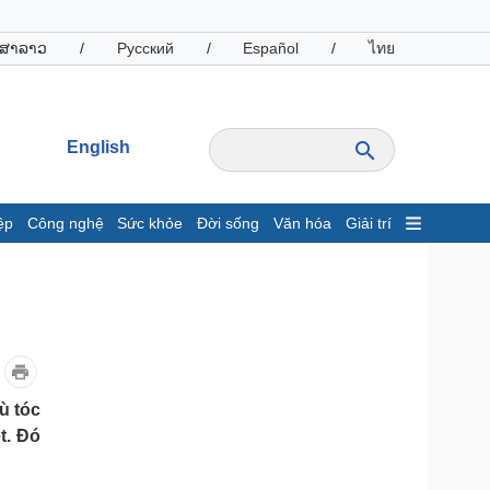
ສາລາວ
/
Русский
/
Español
/
ไทย
English
ệp
Công nghệ
Sức khỏe
Đời sống
Văn hóa
Giải trí
inh tế
Thị trường
ất động sản
Giá vàng
hởi nghiệp
Tiêu dùng
Tỷ giá
Chứng khoán
Giá cà phê
ù tóc
t. Đó
oanh nghiệp
Công nghệ
hông tin doanh nghiệp
Sành điệu