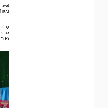
Doanh nghiệp 24h
Tin Công nghệ
huyết
Doanh nhân
Trải nghiệm
hỉ hưu
ì cộng đồng
Chuyển đổi số
u lịch
Podcast
tiếng
à giáo
Tư vấn
Câu chuyện thời sự
Săn Tour
Đọc truyện đêm khuya
 miễn
heck-in
Cửa sổ tình yêu
Kể chuyện cho bé
Hạt giống tâm hồn