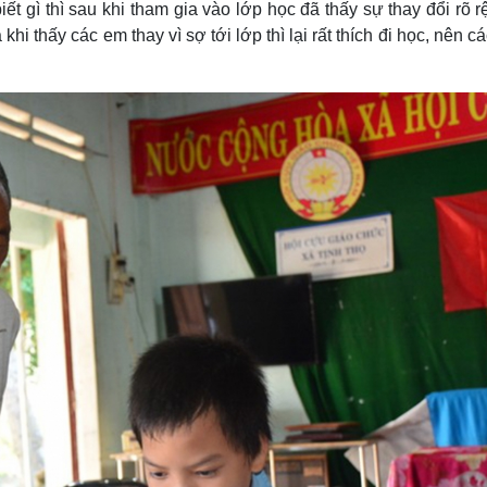
gì thì sau khi tham gia vào lớp học đã thấy sự thay đổi rõ rệ
i thấy các em thay vì sợ tới lớp thì lại rất thích đi học, nên c