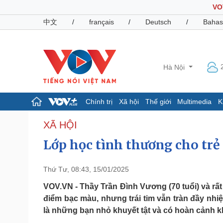
VO
中文
/
français
/
Deutsch
/
Bahas
Hà Nội
Chính trị
Xã hội
Thế giới
Multimedia
K
Chính trị
Xã hội
XÃ HỘI
Đảng
Tin 24h
Lớp học tình thương cho trẻ
Tổ chức nhân sự
Dự báo thời tiết
Quốc hội
Giáo dục
Nhận diện sự thật
Dấu ấn VOV
Thứ Tư, 08:43, 15/01/2025
Việc làm
VOV.VN - Thầy Trần Đình Vương (70 tuổi) và rất
Biển đảo
điểm bạc màu, nhưng trái tim vẫn tràn đầy nhiệ
Pháp luật
Quân sự - Quốc phòng
là những bạn nhỏ khuyết tật và có hoàn cảnh k
Vụ án
Vũ khí