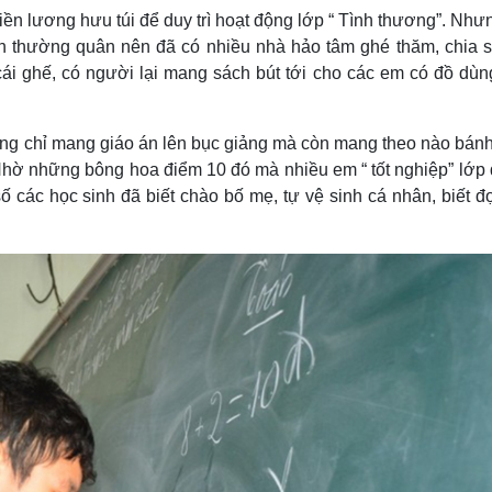
iền lương hưu túi để duy trì hoạt động lớp “ Tình thương”. Như
h thường quân nên đã có nhiều nhà hảo tâm ghé thăm, chia s
cái ghế, có người lại mang sách bút tới cho các em có đồ dùn
hông chỉ mang giáo án lên bục giảng mà còn mang theo nào bánh
Nhờ những bông hoa điểm 10 đó mà nhiều em “ tốt nghiệp” lớp 
số các học sinh đã biết chào bố mẹ, tự vệ sinh cá nhân, biết đ