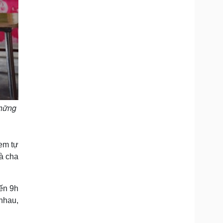
những
 em tự
và cha
đến 9h
nhau,