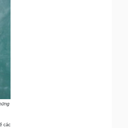
những
ể các