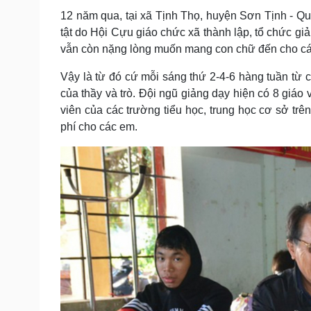
Tin nóng
Việt Nam
12 năm qua, tại xã Tịnh Thọ, huyện Sơn Tịnh - Qu
Tư vấn luật
Phân tích
tật do Hội Cựu giáo chức xã thành lập, tổ chức gi
vẫn còn nặng lòng muốn mang con chữ đến cho các 
Sức khỏe
Đời sống
Vậy là từ đó cứ mỗi sáng thứ 2-4-6 hàng tuần từ 
của thầy và trò. Đội ngũ giảng dạy hiện có 8 giáo
Dinh dưỡng - món ngon
Nhà đẹp
Cây thuốc
Blog
viên của các trường tiểu học, trung học cơ sở tr
Sản phụ khoa
Tình yêu - Gia đình
phí cho các em.
Nhi khoa
Nam khoa
Làm đẹp - giảm cân
Phòng mạch online
Ăn sạch sống khỏe
Cải chính