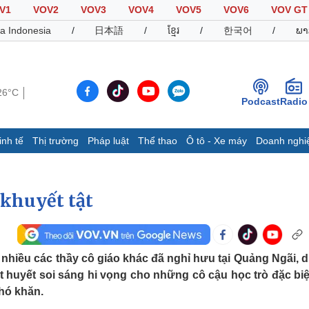
V1
VOV2
VOV3
VOV4
VOV5
VOV6
VOV GT
a Indonesia
/
日本語
/
ខ្មែរ
/
한국어
/
ພາ
26°C
Podcast
Radio
inh tế
Thị trường
Pháp luật
Thể thao
Ô tô - Xe máy
Doanh nghi
Thế giới
Multimedia
K
Quan sát
Video
B
 khuyết tật
Cuộc sống đó đây
Ảnh
K
Hồ sơ
E-Magazine
Infographic
 nhiều các thầy cô giáo khác đã nghỉ hưu tại Quảng Ngãi, d
t huyết soi sáng hi vọng cho những cô cậu học trò đặc biệ
Thể thao
Ô tô - Xe máy
D
hó khăn.
Bóng đá
Ô tô
T