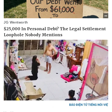
Vụ án
Vũ khí
Tin nóng
Việt Nam
Tư vấn luật
Phân tích