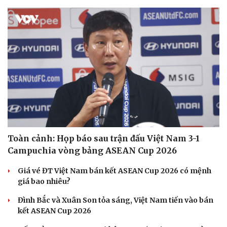
Toàn cảnh: Họp báo sau trận đấu Việt Nam 3-1
Campuchia vòng bảng ASEAN Cup 2026
Giá vé ĐT Việt Nam bán kết ASEAN Cup 2026 có mệnh
Du lịch
Podcast
giá bao nhiêu?
Tư vấn
Câu chuyện thời sự
Đình Bắc và Xuân Son tỏa sáng, Việt Nam tiến vào bán
Săn Tour
Đọc truyện đêm khuya
kết ASEAN Cup 2026
check-in
Cửa sổ tình yêu
Kể chuyện cho bé