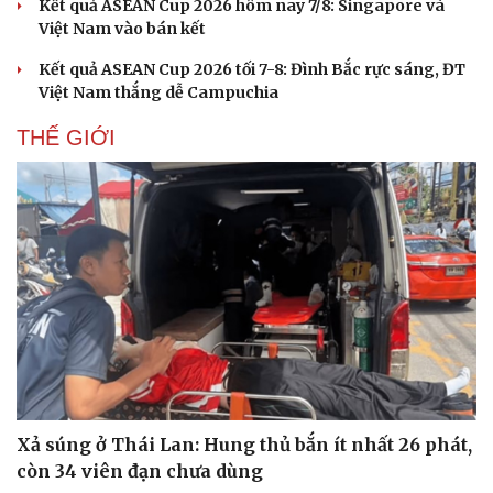
Kết quả ASEAN Cup 2026 hôm nay 7/8: Singapore và
Hạt giống tâm hồn
Việt Nam vào bán kết
Kết quả ASEAN Cup 2026 tối 7-8: Đình Bắc rực sáng, ĐT
Việt Nam thắng dễ Campuchia
THẾ GIỚI
Xả súng ở Thái Lan: Hung thủ bắn ít nhất 26 phát,
còn 34 viên đạn chưa dùng