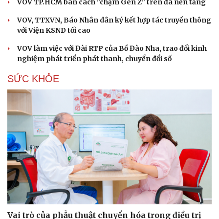
VOV TP.HCM bàn cách "chạm Gen Z" trên đa nền tảng
VOV, TTXVN, Báo Nhân dân ký kết hợp tác truyền thông
với Viện KSND tối cao
VOV làm việc với Đài RTP của Bồ Đào Nha, trao đổi kinh
nghiệm phát triển phát thanh, chuyển đổi số
SỨC KHỎE
Vai trò của phẫu thuật chuyển hóa trong điều trị