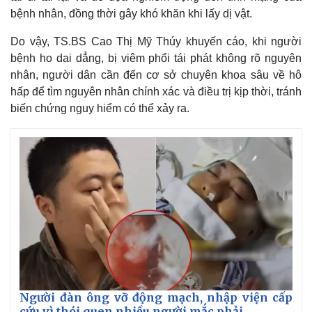
bệnh nhân, đồng thời gây khó khăn khi lấy dị vật.
Do vậy, TS.BS Cao Thị Mỹ Thúy khuyến cáo, khi người
bệnh ho dai dẳng, bị viêm phổi tái phát không rõ nguyên
nhân, người dân cần đến cơ sở chuyên khoa sâu về hô
hấp để tìm nguyên nhân chính xác và điều trị kịp thời, tránh
biến chứng nguy hiểm có thể xảy ra.
Người đàn ông vỡ động mạch, nhập viện cấp
cứu vì thói quen nhiều người mắc phải