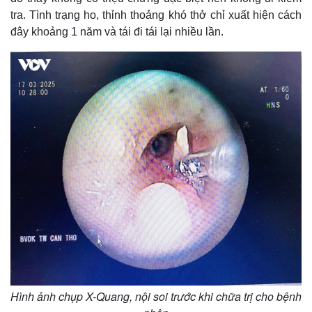
tra. Tình trạng ho, thỉnh thoảng khó thở chỉ xuất hiện cách
đây khoảng 1 năm và tái đi tái lại nhiều lần.
Thế giới
Multimedia
Quan sát
Video
Cuộc sống đó đây
Ảnh
Hồ sơ
E-Magazine
Infographic
Hình ảnh chụp X-Quang, nội soi trước khi chữa trị cho bệnh