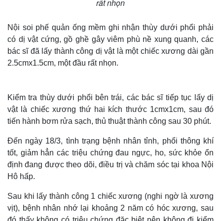
rất nhọn
Nội soi phế quản ống mềm ghi nhận thùy dưới phổi phải
có dị vật cứng, gồ ghề gây viêm phù nề xung quanh, các
bác sĩ đã lấy thành công dị vật là một chiếc xương dài gần
2.5cmx1.5cm, một đầu rất nhọn.
Kiểm tra thùy dưới phổi bên trái, các bác sĩ tiếp tục lấy dị
vật là chiếc xương thứ hai kích thước 1cmx1cm, sau đó
tiến hành bơm rửa sạch, thủ thuật thành công sau 30 phút.
Đến ngày 18/3, tình trạng bệnh nhân tỉnh, phổi thông khí
tốt, giảm hẳn các triệu chứng đau ngực, ho, sức khỏe ổn
định đang được theo dõi, điều trị và chăm sóc tại khoa Nội
Hô hấp.
Sau khi lấy thành công 1 chiếc xương (nghi ngờ là xương
vịt), bệnh nhân nhớ lại khoảng 2 năm có hóc xương, sau
đó thấy không có triệu chứng đặc biệt nên không đi kiểm