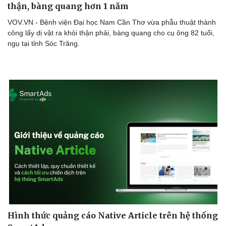
thận, bàng quang hơn 1 năm
VOV.VN - Bệnh viện Đại học Nam Cần Thơ vừa phẫu thuật thành
công lấy dị vật ra khỏi thận phải, bàng quang cho cụ ông 82 tuổi,
ngụ tại tỉnh Sóc Trăng.
Doanh nghiệp
Công nghệ
Thông tin doanh nghiệp
Sành điệu
Doanh nghiệp 24h
Tin Công nghệ
Doanh nhân
Trải nghiệm
Vì cộng đồng
Chuyển đổi số
Hình thức quảng cáo Native Article trên hệ thống