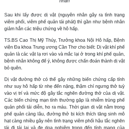
nhân
Sau khi lấy được dị vật (nguyên nhân gây ra tình trạng
viêm phổi, viêm phế quản tái phát) thì gần như bệnh nhân
giảm hẳn các triệu chứng về hô hấp.
TS.BS Cao Thị Mỹ Thúy, Trưởng khoa Nội Hô hấp, Bệnh
viện Đa khoa Trung ương Cần Thơ cho biết: Dị vật khí phế
quản là các vật lạ rơi vào và mắc lại ở trong khí phế quản,
bệnh nhân không để ý, không được chẩn đoán thành dị vật
bỏ quên.
Dị vật đường thở có thể gây những biến chứng cấp tính
như suy hô hấp từ nhẹ đến nặng, thậm chí ngưng thở tuỳ
vào vị trí và mức độ gây tắc nghẽn đường thở của dị vật.
Các biến chứng mạn tính thường gặp là nhiễm trùng phế
quản phổi tái diễn, ho ra máu. Thời gian dị vật nằm trong
phế quản càng lâu, đường thở bị kích thích tăng sinh mô
hạt càng nhiều gây nên tình trạng viêm phổi hậu tắc nghẽn
tái đi tái lại và đe dọa nghiêm trọng đến tính mạng của