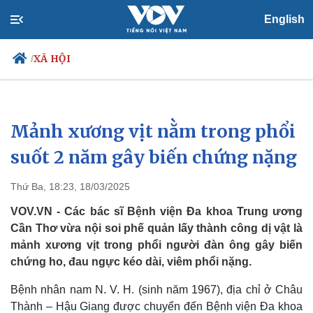
English
XÃ HỘI
/
Mảnh xương vịt nằm trong phổi
Chính trị
Xã hội
Đảng
Tin 24h
suốt 2 năm gây biến chứng nặng
Tổ chức nhân sự
Dự báo thời tiết
Quốc hội
Giáo dục
Thứ Ba, 18:23, 18/03/2025
Nhận diện sự thật
Dấu ấn VOV
Việc làm
VOV.VN - Các bác sĩ Bệnh viện Đa khoa Trung ương
Biển đảo
Cần Thơ vừa nội soi phế quản lấy thành công dị vật là
mảnh xương vịt trong phổi người đàn ông gây biến
chứng ho, đau ngực kéo dài, viêm phổi nặng.
Bệnh nhân nam N. V. H. (sinh năm 1967), địa chỉ ở Châu
Thành – Hậu Giang được chuyển đến Bệnh viện Đa khoa