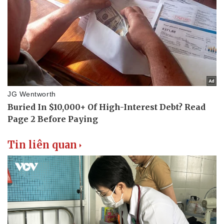
Thể thao
Ô tô - Xe máy
Bóng đá
Ô tô
Lịch thi đấu bóng đá
Xe máy
Thế giới thể thao
Tư vấn
eSports
Hậu trường
Tin liên quan