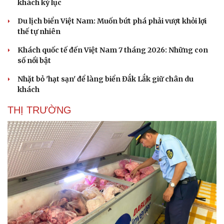
khách kỷ lục
Du lịch biển Việt Nam: Muốn bứt phá phải vượt khỏi lợi
thế tự nhiên
Khách quốc tế đến Việt Nam 7 tháng 2026: Những con
số nổi bật
Nhặt bỏ 'hạt sạn' để làng biển Đắk Lắk giữ chân du
khách
THỊ TRƯỜNG
Văn hóa
Giải trí
Sân khấu - Điện ảnh
Nghệ sĩ
Văn học
Thời trang
Âm nhạc
Sao Việt
Di sản