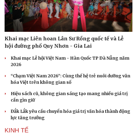
Khai mạc Liên hoan Lân Sư Rồng quốc tế và Lễ
hội đường phố Quy Nhơn - Gia Lai
Sức khỏe
Đời sống
Dinh dưỡng - món ngon
Nhà đẹp
Khai mạc Lễ hội Việt Nam - Hàn Quốc TP Đà Nẵng năm
Cây thuốc
Blog
2026
Sản phụ khoa
Tình yêu - Gia đình
Nhi khoa
“Chạm Việt Nam 2026”: Cùng thế hệ trẻ nuôi dưỡng văn
Nam khoa
hóa Việt trên không gian số
Làm đẹp - giảm cân
Phòng mạch online
Hiệu sách cũ, không gian sáng tạo mang nhiều giá trị
Ăn sạch sống khỏe
cần gìn giữ
Đắk Lắk yêu cầu chuyển hóa giá trị văn hóa thành động
lực tăng trưởng
KINH TẾ