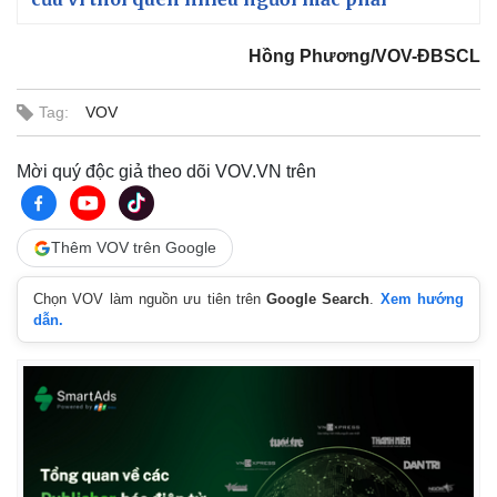
Hồng Phương/VOV-ĐBSCL
Tag:
VOV
Mời quý độc giả theo dõi VOV.VN trên
Thêm VOV trên Google
Chọn VOV làm nguồn ưu tiên trên
Google Search
.
Xem hướng
dẫn.
Kinh tế
Thị trường
Bất động sản
Giá vàng
Khởi nghiệp
Tiêu dùng
Tỷ giá
Chứng khoán