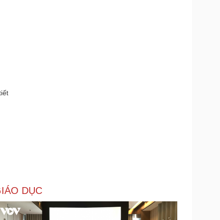
iết
IÁO DỤC