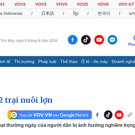
V1
VOV2
VOV3
VOV4
VOV5
VOV6
VOV GT
a Indonesia
/
日本語
/
ខ្មែរ
/
한국어
/
ພາ
Thứ Bảy, ngày 8 tháng 8 năm 2026
Po
inh tế
Thị trường
Pháp luật
Thể thao
Ô tô - Xe máy
Doanh nghi
Thế giới
Multimedia
K
Quan sát
Video
B
Cuộc sống đó đây
Ảnh
K
Hồ sơ
E-Magazine
 trại nuôi lợn
Infographic
Thể thao
Ô tô - Xe máy
D
oạt thường ngày của người dân bị ảnh hưởng nghiêm trọn
Bóng đá
Ô tô
T