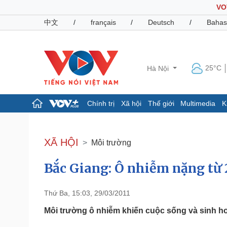
VO
中文
/
français
/
Deutsch
/
Bahas
25°C
Hà Nội
Chính trị
Xã hội
Thế giới
Multimedia
K
Chính trị
Xã hội
Đảng
Tin 24h
XÃ HỘI
Môi trường
Tổ chức nhân sự
Dự báo thời tiết
Quốc hội
Giáo dục
Bắc Giang: Ô nhiễm nặng từ 2
Nhận diện sự thật
Dấu ấn VOV
Việc làm
Biển đảo
Thứ Ba, 15:03, 29/03/2011
Pháp luật
Quân sự - Quốc phòng
Môi trường ô nhiễm khiến cuộc sống và sinh h
Vụ án
Vũ khí