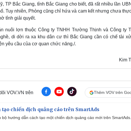
 TP Bắc Giang, tỉnh Bắc Giang cho biết, đã rất nhiều lần UB
hố. Tuy nhiên, Phòng cũng chỉ hứa và cam kết nhưng chưa thực
ờ tỉnh giải quyết.
chăn nuôi lợn thuộc Công ty TNHH Trường Thịnh và Công ty
, di dời ra xa khu dân cư thì Bắc Giang cần có chế tài xử
iện yêu cầu của cơ quan chức năng./.
Kim 
 dõi VOV.VN trên
Thêm VOV trên Goo
 tạo chiến dịch quảng cáo trên SmartAds
 bộ hướng dẫn cách tạo một chiến dịch quảng cáo mới trên SmartAds