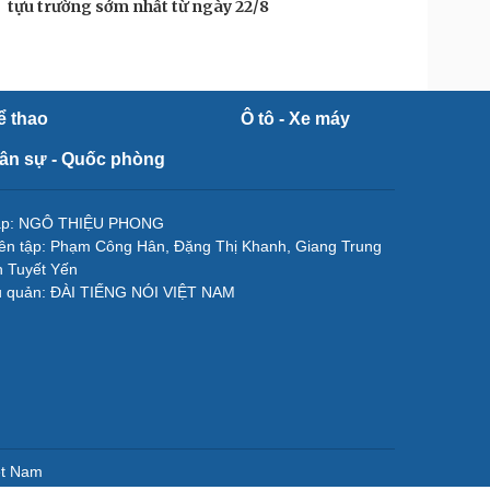
tựu trường sớm nhất từ ngày 22/8
ể thao
Ô tô - Xe máy
ân sự - Quốc phòng
tập: NGÔ THIỆU PHONG
ên tập: Phạm Công Hân, Đặng Thị Khanh, Giang Trung
 Tuyết Yến
ủ quản: ĐÀI TIẾNG NÓI VIỆT NAM
ệt Nam