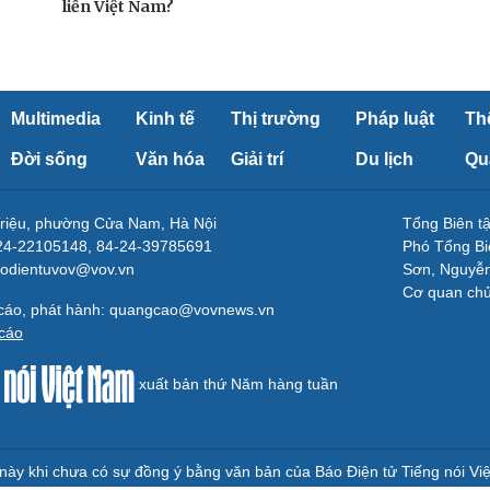
liền Việt Nam?
Multimedia
Kinh tế
Thị trường
Pháp luật
Th
Đời sống
Văn hóa
Giải trí
Du lịch
Qu
Triệu, phường Cửa Nam, Hà Nội
Tổng Biên 
-24-22105148, 84-24-39785691
Phó Tổng Bi
aodientuvov@vov.vn
Sơn, Nguyễn
Cơ quan ch
 cáo, phát hành: quangcao@vovnews.vn
cáo
xuất bản thứ Năm hàng tuần
e này khi chưa có sự đồng ý bằng văn bản của Báo Điện tử Tiếng nói Vi