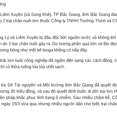
Lịch thi đấu bóng đá
Xe máy
ăng
Thế giới thể thao
Tư vấn
eSports
V
 Liêm Xuyên (xã Song Khê), TP Bắc Giang, tỉnh Bắc Giang đan
Hậu trường
do 2 trại chăn nuôi lợn thuộc Công ty TNHH Trường Thịnh và Cô
Văn hóa
Giải trí
D
Sân khấu - Điện ảnh
Nghệ sĩ
ng Lý và Liêm Xuyên bị đầu độc bởi nguồn nước và không khí
Văn học
Thời trang
n do 2 trại chăn nuôi gây ra. Do lượng phân quá lớn và tồn đọ
Âm nhạc
Sao Việt
c
t bong bóng như một bể bioga không có nắp đậy.
Di sản
t thải lợn nuôi công nghiệp đã ngấm đến sang các cách đồng, 
hí có thửa ruộng lúa lúa chết sạch.
 tra Sở Tài nguyên và Môi trường tỉnh Bắc Giang đã quyết đị
ng 30 triệu đồng, và sau đó quyết định buộc di dời trại lợn 
ện pháp khắc phục tình trạng ô nhiễm. Sau nhiều chậm trễ, Cô
gày 15/3 vừa qua nhưng nhiều người dân cho biết, trại chăn