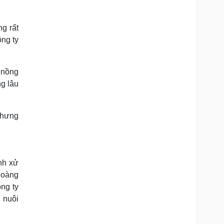
Doanh nghiệp 24h
Tin Công nghệ
Doanh nhân
Trải nghiệm
ì cộng đồng
Chuyển đổi số
g rất
ng ty
u lịch
Podcast
Tư vấn
Câu chuyện thời sự
 nồng
Săn Tour
Đọc truyện đêm khuya
ng lâu
heck-in
Cửa sổ tình yêu
Kể chuyện cho bé
Hạt giống tâm hồn
nhưng
nh xử
Hoàng
ng ty
 nuôi