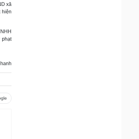
ND xã
 hiện
 TNHH
 phạt
Thanh
gle
.