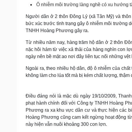
Tin nóng
Việt Nam
Ô nhiễm môi trường làng nghề có xu hướng t
Tư vấn luật
Phân tích
Người dân ở 2 thôn Đông Lý (xã Tân Mỹ) và thôn
bức xúc trước tình trạng gây ô nhiễm môi trường 
TNHH Hoàng Phương gây ra.
Sức khỏe
Đời sống
Dinh dưỡng - món ngon
Nhà đẹp
Từ nhiều năm nay, hàng trăm hộ dân ở 2 thôn Đô
Cây thuốc
Blog
nặc hôi hám từ việc xả thải của hàng nghìn con lợ
Sản phụ khoa
Tình yêu - Gia đình
ngày nên bề mặt ao nơi đây liên tục nổi những vệ
Nhi khoa
Nam khoa
Ngoài ra, theo nhiều hộ dân, độ ô nhiễm của chấ
Làm đẹp - giảm cân
không làm cho lúa tốt mà bị kém chất lượng, thậm c
Phòng mạch online
Ăn sạch sống khỏe
Cải chính
Điều đáng nói là mặc dù ngày 19/10/2009, Thanh
phạt hành chính đối với Công ty TNHH Hoàng Phượ
Phương ra xa khu vực dân cư và thực hiện các bi
Hoàng Phương cũng cam kết ngừng hoạt động từ n
này hiện vẫn nuôi khoảng 300 con lợn.