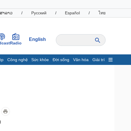
ສາລາວ
/
Русский
/
Español
/
ไทย
English
dcast
Radio
ệp
Công nghệ
Sức khỏe
Đời sống
Văn hóa
Giải trí
inh tế
Thị trường
ất động sản
Giá vàng
hởi nghiệp
Tiêu dùng
Tỷ giá
Chứng khoán
Giá cà phê
oanh nghiệp
Công nghệ
g
hông tin doanh nghiệp
Sành điệu