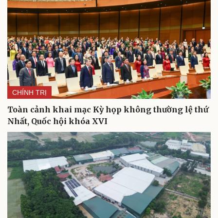
CHÍNH TRỊ
Toàn cảnh khai mạc Kỳ họp không thường lệ thứ
Nhất, Quốc hội khóa XVI
Du lịch
Podcast
Tư vấn
Câu chuyện thời sự
Săn Tour
Đọc truyện đêm khuya
check-in
Cửa sổ tình yêu
Kể chuyện cho bé
Hạt giống tâm hồn