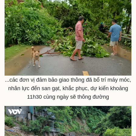
Kinh tế
Thị trường
Bất động sản
Giá vàng
Khởi nghiệp
Tiêu dùng
Tỷ giá
Chứng khoán
Giá cà phê
...các đơn vị đảm bảo giao thông đã bố trí máy móc,
nhân lực đến san gạt, khắc phục, dự kiến khoảng
11h30 cùng ngày sẽ thông đường