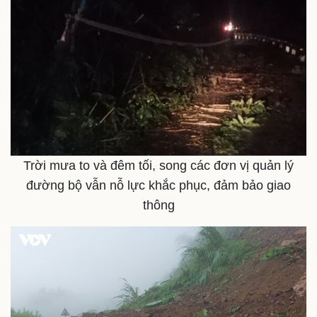
Bóng đá
Ô tô
Lịch thi đấu bóng đá
Xe máy
Thế giới thể thao
Tư vấn
eSports
Hậu trường
Trời mưa to và đêm tối, song các đơn vị quản lý
đường bộ vẫn nỗ lực khắc phục, đảm bảo giao
thông