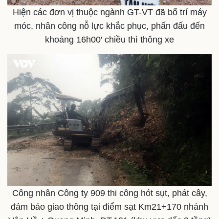
Hiện các đơn vị thuộc ngành GT-VT đã bố trí máy
móc, nhân công nỗ lực khắc phục, phấn đấu đến
khoảng 16h00' chiều thì thông xe
Sức khỏe
Đời sống
Dinh dưỡng - món ngon
Nhà đẹp
Cây thuốc
Blog
Công nhân Công ty 909 thi công hót sụt, phát cây,
Sản phụ khoa
Tình yêu - Gia đình
đảm bảo giao thông tại điểm sạt Km21+170 nhánh
Nhi khoa