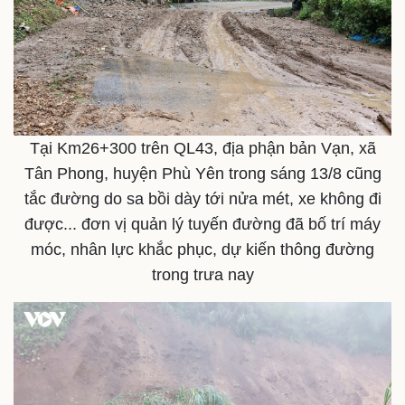
Tại Km26+300 trên QL43, địa phận bản Vạn, xã
Tân Phong, huyện Phù Yên trong sáng 13/8 cũng
tắc đường do sa bồi dày tới nửa mét, xe không đi
được... đơn vị quản lý tuyến đường đã bố trí máy
móc, nhân lực khắc phục, dự kiến thông đường
Pháp luật
Quân sự - Quốc phòng
trong trưa nay
Vụ án
Vũ khí
Tin nóng
Việt Nam
Tư vấn luật
Phân tích