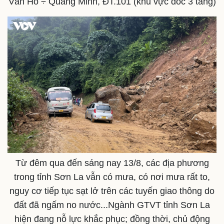
Nam khoa
Vân Hồ ÷ Quang Minh, ĐT.101 (khu vực dốc 3 tầng)
Làm đẹp - giảm cân
Phòng mạch online
Ăn sạch sống khỏe
Từ đêm qua đến sáng nay 13/8, các địa phương
trong tỉnh Sơn La vẫn có mưa, có nơi mưa rất to,
nguy cơ tiếp tục sạt lở trên các tuyến giao thông do
đất đã ngấm no nước...Ngành GTVT tỉnh Sơn La
hiện đang nỗ lực khắc phục; đồng thời, chủ động