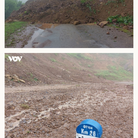
Doanh nghiệp
Công nghệ
Thông tin doanh nghiệp
Sành điệu
Doanh nghiệp 24h
Tin Công nghệ
Doanh nhân
Trải nghiệm
Vì cộng đồng
Chuyển đổi số