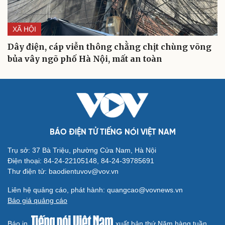
XÃ HỘI
Dây điện, cáp viễn thông chằng chịt chùng võng
bủa vây ngõ phố Hà Nội, mất an toàn
BÁO ĐIỆN TỬ TIẾNG NÓI VIỆT NAM
Trụ sở: 37 Bà Triệu, phường Cửa Nam, Hà Nội
Điện thoại: 84-24-22105148, 84-24-39785691
Thư điện tử: baodientuvov@vov.vn
Liên hệ quảng cáo, phát hành: quangcao@vovnews.vn
Báo giá quảng cáo
Báo in
xuất bản thứ Năm hàng tuần