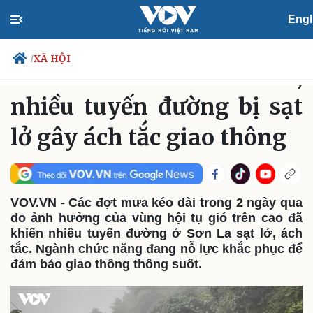
Engl
XÃ HỘI
Thứ Ba, 11:31, 13/08/2024
XÃ HỘI
/
Mưa kéo dài ở Sơn La,
nhiều tuyến đường bị sạt
lở gây ách tắc giao thông
Chính trị
Xã hội
Đảng
Tin 24h
Tổ chức nhân sự
Dự báo thời tiết
Quốc hội
Giáo dục
Nhận diện sự thật
Dấu ấn VOV
VOV.VN - Các đợt mưa kéo dài trong 2 ngày qua
Việc làm
do ảnh hưởng của vùng hội tụ gió trên cao đã
Biển đảo
khiến nhiều tuyến đường ở Sơn La sạt lở, ách
tắc. Ngành chức năng đang nỗ lực khắc phục để
đảm bảo giao thông thông suốt.