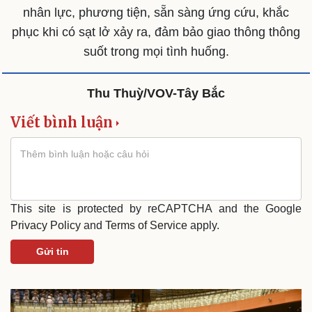
nhân lực, phương tiện, sẵn sàng ứng cứu, khắc
phục khi có sạt lở xảy ra, đảm bảo giao thông thông
suốt trong mọi tình huống.
Thu Thuỳ/VOV-Tây Bắc
Văn hóa
Giải trí
Sân khấu - Điện ảnh
Nghệ sĩ
Viết bình luận
Văn học
Thời trang
Âm nhạc
Sao Việt
Di sản
This site is protected by reCAPTCHA and the Google
Privacy Policy
and
Terms of Service
apply.
Gửi tin