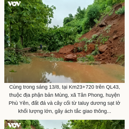
Cuộc sống đó đây
Ảnh
Hồ sơ
E-Magazine
Infographic
Cùng trong sáng 13/8, tại Km23+720 trên QL43,
thuộc địa phận bản Mùng, xã Tân Phong, huyện
Phù Yên, đất đá và cây cối từ taluy dương sạt lở
khối lượng lớn, gây ách tắc giao thông...