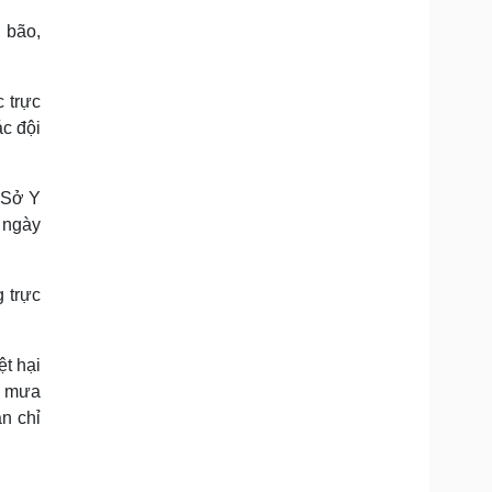
, bão,
 trực
c đội
, Sở Y
i ngày
 trực
ệt hại
ới mưa
n chỉ