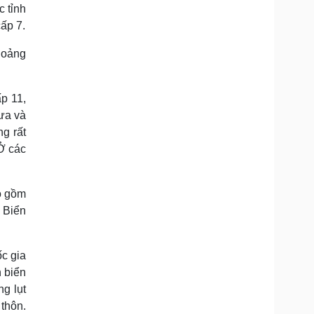
c tỉnh
ấp 7.
hoảng
p 11,
rưa và
ng rất
Ở các
o gồm
 Biển
c gia
 biển
g lụt
thôn.