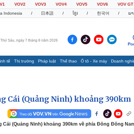
V1
VOV2
VOV3
VOV4
VOV5
VOV6
VOV GT
a Indonesia
/
日本語
/
ខ្មែរ
/
한국어
/
ພາ
Thứ Sáu, ngày 7 tháng 8 năm 2026
Po
inh tế
Thị trường
Pháp luật
Thể thao
Ô tô - Xe máy
Doanh nghi
Thế giới
Multimedia
K
Quan sát
Video
B
Cuộc sống đó đây
Ảnh
K
Hồ sơ
E-Magazine
óng Cái (Quảng Ninh) khoảng 390km
Infographic
Thể thao
Ô tô - Xe máy
D
g Cái (Quảng Ninh) khoảng 390km về phía Đông Đông Nam
Bóng đá
Ô tô
T