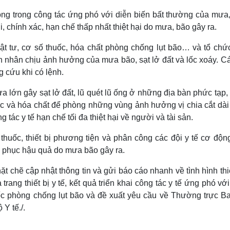
ủ động trong công tác ứng phó với diễn biến bất thường của mưa
, chính xác, hạn chế thấp nhất thiệt hại do mưa, bão gây ra.
ật tư, cơ số thuốc, hóa chất phòng chống lụt bão… và tổ chức
n nhân chịu ảnh hưởng của mưa bão, sạt lở đất và lốc xoáy. Cá
g cứu khi có lệnh.
a lớn gây sạt lở đất, lũ quét lũ ống ở những địa bàn phức tạp
uốc và hóa chất để phòng những vùng ảnh hưởng vị chia cắt dà
tác y tế hạn chế tối đa thiệt hại về người và tài sản.
thuốc, thiết bị phương tiện và phân công các đội y tế cơ động
c phục hậu quả do mưa bão gây ra.
ặt chẽ cập nhật thông tin và gửi báo cáo nhanh về tình hình thi
trang thiết bị y tế, kết quả triển khai công tác y tế ứng phó v
uốc phòng chống lụt bão và đề xuất yêu cầu về Thường trực Ba
Y tế./.