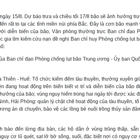
ngày 15/8. Dự báo trưa và chiều tối 17/8 bão sẽ ảnh hưởng trự
n rất to tại các tỉnh miền núi phía Bắc. Đây là cơn bão mạnh
 với diễn biến của bão, Văn phòng thường trực Ban chỉ đạo 
 gia tìm kiếm cứu nạn đề nghị Ban chỉ huy Phòng chống lụt b
hố:
ủa Ban chỉ đạo Phòng chống lụt bão Trung ương - Ủy ban Quố
a Thiên - Huế: Tổ chức kiểm đếm tàu thuyền, thường xuyên giữ
n đang hoạt động trên biển biết vị trí và diễn biến của bão đ
 hưởng của bão; vùng nguy hiểm trong hai ngày tới được xác đị
inh, Hải Phòng: quản lý chặt chẽ hoạt động của tàu thuyền, tổ
hương án di chuyển, bảo vệ các lồng bè nuôi trồng thủy sản đ
nh báo đến từng địa bàn, các hộ dân ở vùng trũng thấp, sẵn
y cơ lũ quét, sạt lở bờ sông, suối, đặc biệt nơi có nguy cơ 