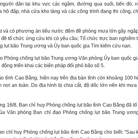
người dân tại khu vực các ngầm, đường qua suối, bến đò, 
 hồ đập, nhà cửa kho tàng và các công trình đang thi công, ch
soát và có phương án tiêu nước đệm đề phòng mưa lớn gây ngập
đề tổ chức ứng cứu khi có yêu cầu; Tổ chức trực ban nghiêm t
 lụt bão Trung ương và Ủy ban quốc gia Tìm kiếm cứu nạn.
ạo Phòng chống lụt bão Trung ương-Văn phòng Ủy ban quốc gi
 động triển khai các biện pháp đối phó bão số 5.
o tỉnh Cao Bằng, hiện nay trên địa bàn tỉnh còn khoảng 100 h
nơi an toàn. Do địa hình bị chia cắt, độ dốc lớn nên khi mưa 
ng 16/8, Ban chỉ huy Phòng chống lụt bão tỉnh Cao Bằng đã tổ
của Văn phòng Ban chỉ đạo Phòng chống lụt bão Trung ươn
 chỉ huy Phòng chống lụt bão tỉnh Cao Bằng cho biết: “Sau k