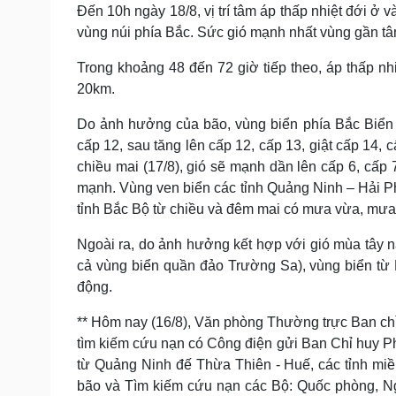
Đến 10h ngày 18/8, vị trí tâm áp thấp nhiệt đới ở 
vùng núi phía Bắc. Sức gió mạnh nhất vùng gần tâm
Trong khoảng 48 đến 72 giờ tiếp theo, áp thấp n
20km.
Do ảnh hưởng của bão, vùng biển phía Bắc Biển 
cấp 12, sau tăng lên cấp 12, cấp 13, giật cấp 14,
chiều mai (17/8), gió sẽ mạnh dần lên cấp 6, cấp 
mạnh. Vùng ven biển các tỉnh Quảng Ninh – Hải Ph
tỉnh Bắc Bộ từ chiều và đêm mai có mưa vừa, mưa t
Ngoài ra, do ảnh hưởng kết hợp với gió mùa tây
cả vùng biển quần đảo Trường Sa), vùng biển từ 
động.
** Hôm nay (16/8), Văn phòng Thường trực Ban c
tìm kiếm cứu nạn có Công điện gửi Ban Chỉ huy Ph
từ Quảng Ninh đế Thừa Thiên - Huế, các tỉnh mi
bão và Tìm kiếm cứu nạn các Bộ: Quốc phòng, Ngo