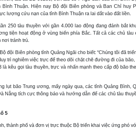
 tỉnh Bình Thuận. Hiện nay Bộ đội Biên phòng và Ban Chỉ huy 
ực lượng cứu nạn của tỉnh Bình Thuận ra lai dắt vào đất liền.
gần 250 tàu thuyền với gần 4.000 lao động đang đánh bắt kh
 tiện hoạt động ở vùng biển phía Bắc. Tất cả các chủ tàu 
nơi tránh trú.
 đội Biên phòng tỉnh Quảng Ngãi cho biết: “Chúng tôi đã triể
duy trì nghiêm việc trực để theo dõi chặt chẽ đường đi của bão,
 3 là kêu gọi tàu thuyền, trực và nhấn mạnh theo cấp độ bão th
g lụt bão Trung ương, mấy ngày qua, các tỉnh Quảng Bình, 
à Nẵng tích cực thông báo và hướng dẫn để các chủ tàu thuyề
số 5
nh, thành phố và đơn vị trực thuộc Bộ triển khai việc ứng phó v