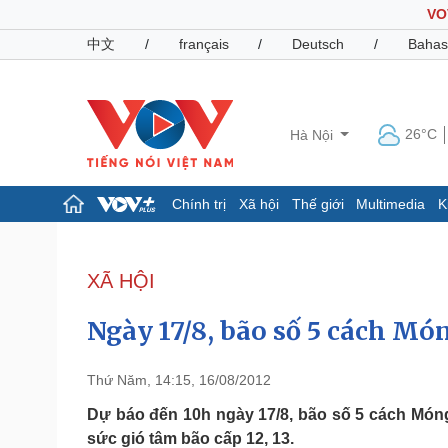
VO
中文
/
français
/
Deutsch
/
Bahas
26°C
Hà Nội
Chính trị
Xã hội
Thế giới
Multimedia
K
Chính trị
Xã hội
Đảng
Tin 24h
XÃ HỘI
Tổ chức nhân sự
Dự báo thời tiết
Quốc hội
Giáo dục
Ngày 17/8, bão số 5 cách M
Nhận diện sự thật
Dấu ấn VOV
Việc làm
Biển đảo
Thứ Năm, 14:15, 16/08/2012
Pháp luật
Quân sự - Quốc phòng
Dự báo đến 10h ngày 17/8, bão số 5 cách Món
sức gió tâm bão cấp 12, 13.
Vụ án
Vũ khí