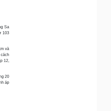
Doanh nghiệp 24h
Tin Công nghệ
Doanh nhân
Trải nghiệm
ì cộng đồng
Chuyển đổi số
ng Sa
u lịch
Podcast
ừ 103
Tư vấn
Câu chuyện thời sự
Săn Tour
Đọc truyện đêm khuya
heck-in
Cửa sổ tình yêu
km và
Kể chuyện cho bé
Hạt giống tâm hồn
 cách
p 12,
ng 20
nh áp