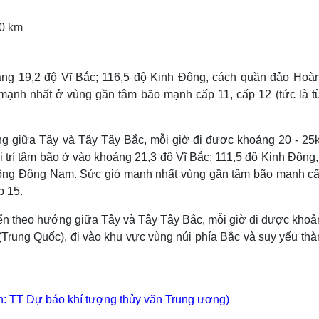
Lịch thi đấu bóng đá
Xe máy
Thế giới thể thao
Tư vấn
0 km
eSports
V
Hậu trường
hoảng 19,2 độ Vĩ Bắc; 116,5 độ Kinh Đông, cách quần đảo Hoà
Văn hóa
Giải trí
D
ạnh nhất ở vùng gần tâm bão mạnh cấp 11, cấp 12 (tức là t
Sân khấu - Điện ảnh
Nghệ sĩ
Văn học
Thời trang
Âm nhạc
Sao Việt
c
ớng giữa Tây và Tây Tây Bắc, mỗi giờ đi được khoảng 20 - 25
Di sản
 trí tâm bão ở vào khoảng 21,3 độ Vĩ Bắc; 111,5 độ Kinh Đông,
ông Đông Nam. Sức gió mạnh nhất vùng gần tâm bão mạnh cấ
p 15.
yển theo hướng giữa Tây và Tây Tây Bắc, mỗi giờ đi được khoả
(Trung Quốc), đi vào khu vực vùng núi phía Bắc và suy yếu thà
h: TT Dự báo khí tượng thủy văn Trung ương)