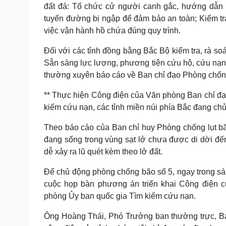
đất đá: Tổ chức cử người canh gắc, hướng dẫn 
tuyến đường bị ngập để đảm bảo an toàn; Kiểm tra
việc vận hành hồ chứa đúng quy trình.
Đối với các tỉnh đồng bằng Bắc Bộ kiểm tra, rà 
Sẵn sàng lực lượng, phương tiện cứu hộ, cứu nạn 
thường xuyên báo cáo về Ban chỉ đạo Phòng chống
** Thực hiện Công điện của Văn phòng Ban chỉ đ
kiếm cứu nạn, các tỉnh miền núi phía Bắc đang chủ
Theo báo cáo của Ban chỉ huy Phòng chống lụt bã
đang sống trong vùng sạt lở chưa được di dời đến 
dễ xảy ra lũ quét kèm theo lở đất.
Để chủ động phòng chống bão số 5, ngay trong sá
cuộc họp bàn phương án triển khai Công điện 
phòng Ủy ban quốc gia Tìm kiếm cứu nạn.
Ông Hoàng Thái, Phó Trưởng ban thường trực, Ban