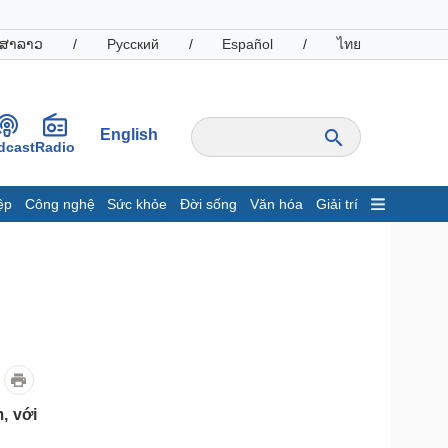
ສາລາວ
/
Русский
/
Español
/
ไทย
English
dcast
Radio
ệp
Công nghệ
Sức khỏe
Đời sống
Văn hóa
Giải trí
inh tế
Thị trường
ất động sản
Giá vàng
hởi nghiệp
Tiêu dùng
Tỷ giá
Chứng khoán
Giá cà phê
oanh nghiệp
Công nghệ
, với
hông tin doanh nghiệp
Sành điệu