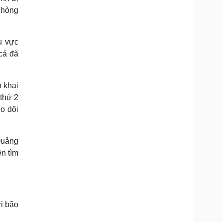
Phòng
u vực
cá đã
n khai
 thứ 2
eo dõi
Quảng
n tìm
ới bão