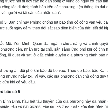
ơng trước hết di dời các hộ dân sống ở vùng có nguy cơ cao tạ
h công tác di dời; cảnh báo trên các phương tiện thông tin đại
ại về người và tài sản của nhân dân”.
ố 5, Ban chỉ huy Phòng chống lụt bão tỉnh có công văn yêu cầ
ực suốt ngày đêm, theo dõi sát sao diễn biến của thời tiết để kị
 Bắc Mê, Yên Minh, Quản Bạ, ngành chức năng và chính quyề
phương tiện, nhân lực tại chỗ, sẵn sàng ứng phó khi có tình 
ống, lũ quét và sạt lở đất, chính quyền địa phương cảnh báo 
 phương án đối phó khi bão đổ bộ vào. Theo dự báo, bão Kai-t
ng những ngày tới. Vì vậy, các địa phương cần chủ động duy tr
 cứu khi có yêu cầu.
trú bão số 5
nh Bình Định, hầu hết tàu thuyền của địa phương này đã nhận
y nhiên, tàu cá BĐ 96286, trên tàu có 7 ngư dân của tỉnh Bình Đ