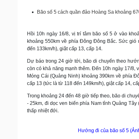
Tin nóng
Việt Nam
Tư vấn luật
Phân tích
Bão số 5 cách quần đảo Hoàng Sa khoảng 67
Hồi 10h ngày 16/8, vị trí tâm bão số 5 ở vào k
Sức khỏe
Đời sống
khoảng 550km về phía Đông Đông Bắc. Sức gió m
Dinh dưỡng - món ngon
Nhà đẹp
đến 133km/h), giật cấp 13, cấp 14.
Cây thuốc
Blog
Sản phụ khoa
Tình yêu - Gia đình
Dự báo trong 24 giờ tới, bão di chuyển theo hư
Nhi khoa
Nam khoa
còn có khả năng mạnh thêm. Đến 10h ngày 17/8, vị
Làm đẹp - giảm cân
Móng Cái (Quảng Ninh) khoảng 390km về phía Đ
Phòng mạch online
cấp 13 (tức là từ 118 đến 149km/h), giật cấp 14, cấ
Ăn sạch sống khỏe
Trong khoảng 24 đến 48 giờ tiếp theo, bão di chu
Cải chính
- 25km, đi dọc ven biển phía Nam tỉnh Quảng Tây 
thấp nhiệt đới.
Hướng đi của bão số 5 (Ản