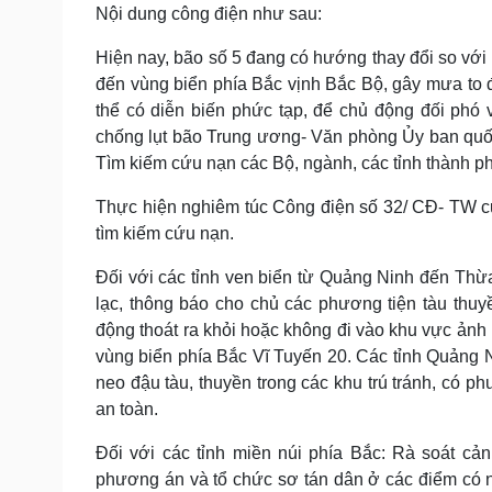
Nội dung công điện như sau:
Hiện nay, bão số 5 đang có hướng thay đổi so với 
đến vùng biển phía Bắc vịnh Bắc Bộ, gây mưa to đế
thể có diễn biến phức tạp, để chủ động đối phó
chống lụt bão Trung ương- Văn phòng Ủy ban quốc
Tìm kiếm cứu nạn các Bộ, ngành, các tỉnh thành p
Thực hiện nghiêm túc Công điện số 32/ CĐ- TW c
tìm kiếm cứu nạn.
Đối với các tỉnh ven biển từ Quảng Ninh đến Thừ
lạc, thông báo cho chủ các phương tiện tàu thuyề
động thoát ra khỏi hoặc không đi vào khu vực ảnh
vùng biển phía Bắc Vĩ Tuyến 20. Các tỉnh Quảng N
neo đậu tàu, thuyền trong các khu trú tránh, có p
an toàn.
Đối với các tỉnh miền núi phía Bắc: Rà soát cả
phương án và tổ chức sơ tán dân ở các điểm có ngu