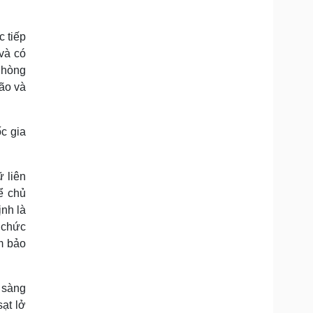
c tiếp
 và có
Phòng
ão và
c gia
 liên
ể chủ
nh là
 chức
ảm bảo
 sàng
sạt lở