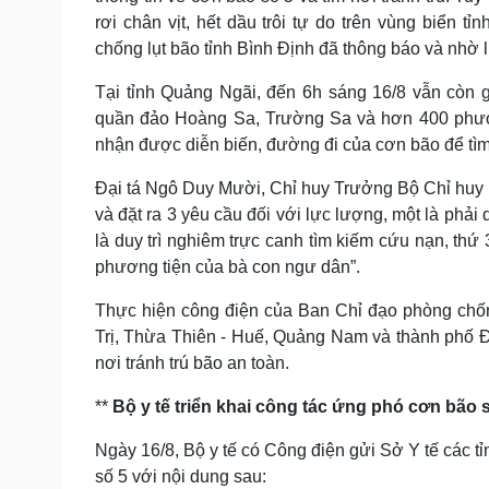
rơi chân vịt, hết dầu trôi tự do trên vùng biển
chống lụt bão tỉnh Bình Định đã thông báo và nhờ l
Tại tỉnh Quảng Ngãi, đến 6h sáng 16/8 vẫn còn 
quần đảo Hoàng Sa, Trường Sa và hơn 400 phương
nhận được diễn biến, đường đi của cơn bão để tìm 
Đại tá Ngô Duy Mười, Chỉ huy Trưởng Bộ Chỉ huy Bộ
và đặt ra 3 yêu cầu đối với lực lượng, một là phải 
là duy trì nghiêm trực canh tìm kiếm cứu nạn, thứ
phương tiện của bà con ngư dân”.
Thực hiện công điện của Ban Chỉ đạo phòng chốn
Trị, Thừa Thiên - Huế, Quảng Nam và thành phố Đ
nơi tránh trú bão an toàn.
**
Bộ y tế triển khai công tác ứng phó cơn bão 
Ngày 16/8, Bộ y tế có Công điện gửi Sở Y tế các tỉ
số 5 với nội dung sau: