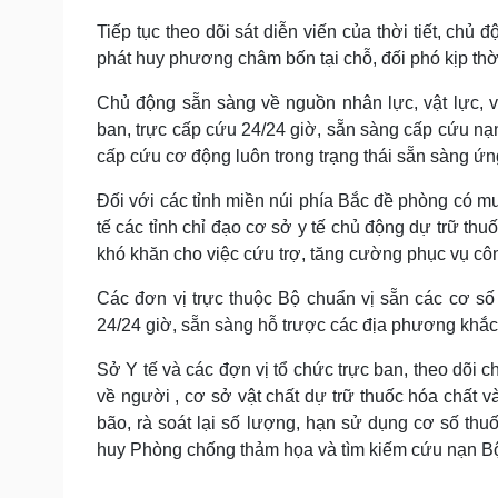
Tiếp tục theo dõi sát diễn viến của thời tiết, ch
phát huy phương châm bốn tại chỗ, đối phó kịp thời
Chủ động sẵn sàng về nguồn nhân lực, vật lực, v
ban, trực cấp cứu 24/24 giờ, sẵn sàng cấp cứu nạ
cấp cứu cơ động luôn trong trạng thái sẵn sàng ứn
Đối với các tỉnh miền núi phía Bắc đề phòng có mư
tế các tỉnh chỉ đạo cơ sở y tế chủ động dự trữ th
khó khăn cho việc cứu trợ, tăng cường phục vụ công 
Các đơn vị trực thuộc Bộ chuẩn vị sẵn các cơ số 
24/24 giờ, sẵn sàng hỗ trược các địa phương khắ
Sở Y tế và các đợn vị tổ chức trực ban, theo dõi ch
về người , cơ sở vật chất dự trữ thuốc hóa chất và 
bão, rà soát lại số lượng, hạn sử dụng cơ số th
huy Phòng chống thảm họa và tìm kiếm cứu nạn Bộ 