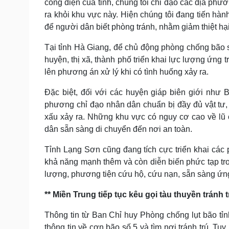
công điện của tỉnh, chúng tôi chỉ đạo các địa phư
ra khỏi khu vực này. Hiện chúng tôi đang tiến hàn
để người dân biết phòng tránh, nhằm giảm thiệt h
Tại tỉnh Hà Giang, để chủ động phòng chống bão s
huyện, thị xã, thành phố triển khai lực lượng ứng tr
lên phương án xử lý khi có tình huống xảy ra.
Đặc biệt, đối với các huyện giáp biên giới như
phương chỉ đạo nhân dân chuẩn bị đầy đủ vật tư, 
xấu xảy ra. Những khu vực có nguy cơ cao về lũ 
dân sẵn sàng di chuyển đến nơi an toàn.
Tỉnh Lạng Sơn cũng đang tích cực triển khai các
khả năng mạnh thêm và còn diễn biến phức tạp tro
lượng, phương tiện cứu hộ, cứu nạn, sẵn sàng ứng
** Miền Trung tiếp tục kêu gọi tàu thuyền tránh 
Thông tin từ Ban Chỉ huy Phòng chống lụt bão tỉ
thông tin về cơn bão số 5 và tìm nơi tránh trú. Tu