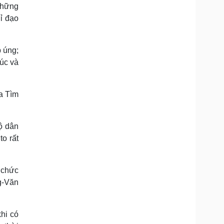
những
ỉ đạo
 úng;
úc và
a Tìm
ộ dân
to rất
 chức
g-Văn
hi có