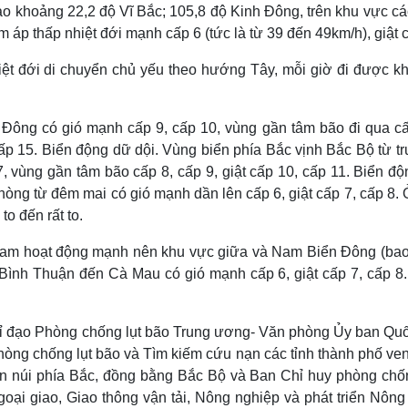
vào khoảng 22,2 độ Vĩ Bắc; 105,8 độ Kinh Đông, trên khu vực cá
 áp thấp nhiệt đới mạnh cấp 6 (tức là từ 39 đến 49km/h), giật c
hiệt đới di chuyển chủ yếu theo hướng Tây, mỗi giờ đi được k
Đông có gió mạnh cấp 9, cấp 10, vùng gần tâm bão đi qua cấ
 cấp 15. Biển động dữ dội. Vùng biển phía Bắc vịnh Bắc Bộ từ t
7, vùng gần tâm bão cấp 8, cấp 9, giật cấp 10, cấp 11. Biển độ
òng từ đêm mai có gió mạnh dần lên cấp 6, giật cấp 7, cấp 8. 
o đến rất to.
 nam hoạt động mạnh nên khu vực giữa và Nam Biển Đông (ba
Bình Thuận đến Cà Mau có gió mạnh cấp 6, giật cấp 7, cấp 8.
hỉ đạo Phòng chống lụt bão Trung ương- Văn phòng Ủy ban Quố
òng chống lụt bão và Tìm kiếm cứu nạn các tỉnh thành phố ven
ền núi phía Bắc, đồng bằng Bắc Bộ và Ban Chỉ huy phòng chốn
ại giao, Giao thông vận tải, Nông nghiệp và phát triển Nông 