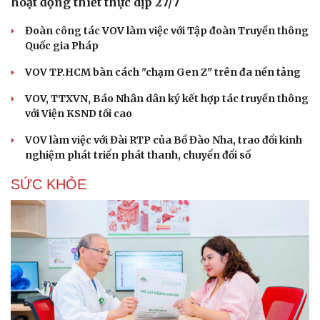
hoạt động thiết thực dịp 27/7
Đoàn công tác VOV làm việc với Tập đoàn Truyền thông
Quốc gia Pháp
VOV TP.HCM bàn cách "chạm Gen Z" trên đa nền tảng
VOV, TTXVN, Báo Nhân dân ký kết hợp tác truyền thông
với Viện KSND tối cao
VOV làm việc với Đài RTP của Bồ Đào Nha, trao đổi kinh
nghiệm phát triển phát thanh, chuyển đổi số
SỨC KHỎE