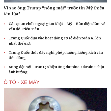
Vì sao ông Trump “nóng mặt” trước tin Mỹ thiếu
tên lửa?
Các quan chức ngoại giao Nhật - Mỹ - Hàn điện đàm về
vấn đề Triều Tiên
Trung Quốc đưa vào hoạt động cơ sở điện toán AI lớn
nhất thế giới
Trung Quốc thúc đẩy nghỉ phép hưởng lương kích cầu
tiêu dùng
Xung đột Mỹ - Iran tạo hiệu ứng domino, Ukraine chịu
ảnh hưởng
Ô TÔ - XE MÁY
Du lịch
Podcast
Tư vấn
Câu chuyện thời sự
Săn Tour
Đọc truyện đêm khuya
check-in
Cửa sổ tình yêu
Kể chuyện cho bé