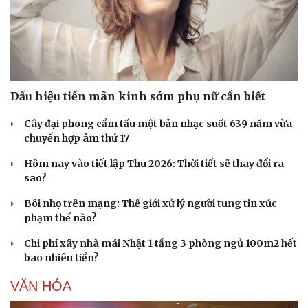
Doanh nghiệp
Công nghệ
Thông tin doanh nghiệp
Sành điệu
Dấu hiệu tiền mãn kinh sớm phụ nữ cần biết
Doanh nghiệp 24h
Tin Công nghệ
Doanh nhân
Trải nghiệm
Cây đại phong cầm tấu một bản nhạc suốt 639 năm vừa
Vì cộng đồng
Chuyển đổi số
chuyển hợp âm thứ 17
Hôm nay vào tiết lập Thu 2026: Thời tiết sẽ thay đổi ra
sao?
Bôi nhọ trên mạng: Thế giới xử lý người tung tin xúc
phạm thế nào?
Chi phí xây nhà mái Nhật 1 tầng 3 phòng ngủ 100m2 hết
bao nhiêu tiền?
VĂN HÓA