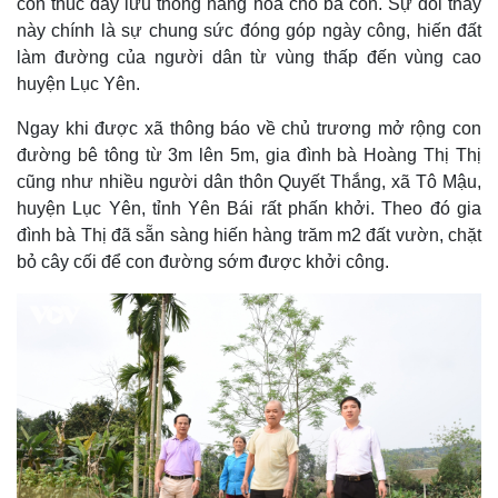
còn thúc đẩy lưu thông hàng hóa cho bà con. Sự đổi thay
này chính là sự chung sức đóng góp ngày công, hiến đất
làm đường của người dân từ vùng thấp đến vùng cao
huyện Lục Yên.
Ngay khi được xã thông báo về chủ trương mở rộng con
đường bê tông từ 3m lên 5m, gia đình bà Hoàng Thị Thị
cũng như nhiều người dân thôn Quyết Thắng, xã Tô Mậu,
huyện Lục Yên, tỉnh Yên Bái rất phấn khởi. Theo đó gia
đình bà Thị đã sẵn sàng hiến hàng trăm m2 đất vườn, chặt
bỏ cây cối để con đường sớm được khởi công.