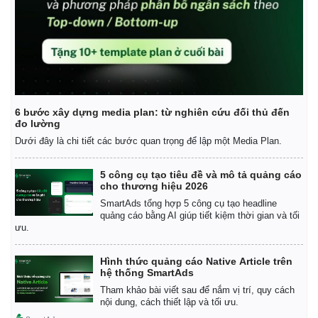
6 bước xây dựng media plan: từ nghiên cứu đối thủ đến
đo lường
Dưới đây là chi tiết các bước quan trọng để lập một Media Plan.
5 công cụ tạo tiêu đề và mô tả quảng cáo
cho thương hiệu 2026
SmartAds tổng hợp 5 công cụ tạo headline
quảng cáo bằng AI giúp tiết kiệm thời gian và tối
ưu.
Kinh tế
Thị trường
Hình thức quảng cáo Native Article trên
Bất động sản
Giá vàng
hệ thống SmartAds
Khởi nghiệp
Tiêu dùng
Tham khảo bài viết sau để nắm vị trí, quy cách
Tỷ giá
nội dung, cách thiết lập và tối ưu.
Chứng khoán