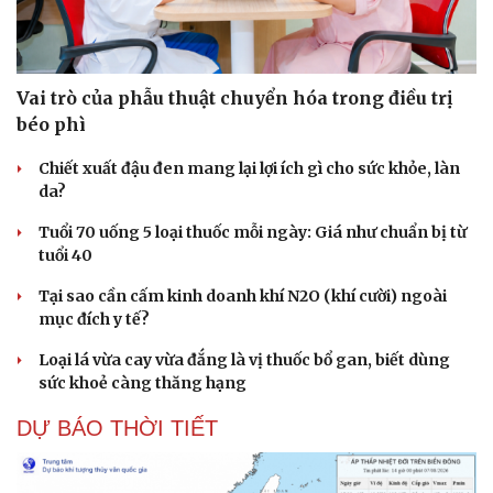
Vai trò của phẫu thuật chuyển hóa trong điều trị
béo phì
Chiết xuất đậu đen mang lại lợi ích gì cho sức khỏe, làn
da?
Tuổi 70 uống 5 loại thuốc mỗi ngày: Giá như chuẩn bị từ
tuổi 40
Tại sao cần cấm kinh doanh khí N2O (khí cười) ngoài
mục đích y tế?
Loại lá vừa cay vừa đắng là vị thuốc bổ gan, biết dùng
sức khoẻ càng thăng hạng
DỰ BÁO THỜI TIẾT