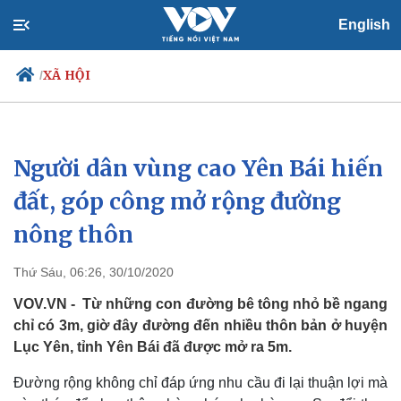
English
XÃ HỘI
/
Người dân vùng cao Yên Bái hiến
Chính trị
Xã hội
Đảng
Tin 24h
đất, góp công mở rộng đường
Tổ chức nhân sự
Dự báo thời tiết
nông thôn
Quốc hội
Giáo dục
Nhận diện sự thật
Dấu ấn VOV
Việc làm
Thứ Sáu, 06:26, 30/10/2020
Biển đảo
VOV.VN - Từ những con đường bê tông nhỏ bề ngang
chỉ có 3m, giờ đây đường đến nhiều thôn bản ở huyện
Lục Yên, tỉnh Yên Bái đã được mở ra 5m.
Đường rộng không chỉ đáp ứng nhu cầu đi lại thuận lợi mà