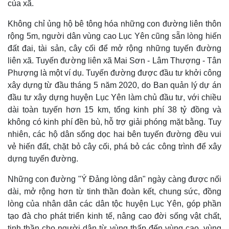
của xã.
Không chỉ ủng hộ bê tông hóa những con đường liên thôn
rộng 5m, người dân vùng cao Lục Yên cũng sẵn lòng hiến
đất đai, tài sản, cây cối để mở rộng những tuyến đường
liên xã. Tuyến đường liên xã Mai Sơn - Lâm Thượng - Tân
Phượng là một ví dụ. Tuyến đường được đầu tư khởi công
xây dựng từ đầu tháng 5 năm 2020, do Ban quản lý dự án
đầu tư xây dựng huyện Lục Yên làm chủ đầu tư, với chiều
dài toàn tuyến hơn 15 km, tổng kinh phí 38 tỷ đồng và
không có kinh phí đền bù, hỗ trợ giải phóng mặt bằng. Tuy
nhiên, các hộ dân sống dọc hai bên tuyến đường đều vui
vẻ hiến đất, chặt bỏ cây cối, phá bỏ các công trình để xây
dựng tuyến đường.
Những con đường "Ý Đảng lòng dân" ngày càng được nối
dài, mở rộng hơn từ tinh thần đoàn kết, chung sức, đồng
lòng của nhân dân các dân tộc huyện Lục Yên, góp phần
tạo đà cho phát triển kinh tế, nâng cao đời sống vật chất,
tinh thần cho người dân từ vùng thấp đến vùng cao, vùng