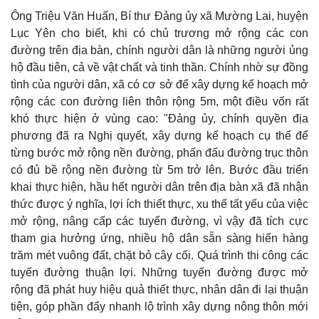
Ông Triệu Văn Huấn, Bí thư Đảng ủy xã Mường Lai, huyện
Lục Yên cho biết, khi có chủ trương mở rộng các con
đường trên địa bàn, chính người dân là những người ủng
hộ đầu tiên, cả về vật chất và tinh thần. Chính nhờ sự đồng
tình của người dân, xã có cơ sở để xây dựng kế hoạch mở
rộng các con đường liên thôn rộng 5m, một điều vốn rất
khó thực hiện ở vùng cao: "Đảng ủy, chính quyền địa
phương đã ra Nghị quyết, xây dựng kế hoạch cụ thể để
từng bước mở rộng nền đường, phấn đấu đường trục thôn
có đủ bề rộng nền đường từ 5m trở lên. Bước đầu triển
khai thực hiện, hầu hết người dân trên địa bàn xã đã nhận
thức được ý nghĩa, lợi ích thiết thực, xu thế tất yếu của việc
Thế giới
Multimedia
mở rộng, nâng cấp các tuyến đường, vì vậy đã tích cực
Quan sát
Video
tham gia hưởng ứng, nhiều hộ dân sẵn sàng hiến hàng
Cuộc sống đó đây
Ảnh
Hồ sơ
E-Magazine
trăm mét vuông đất, chặt bỏ cây cối. Quá trình thi công các
Infographic
tuyến đường thuận lợi. Những tuyến đường được mở
rộng đã phát huy hiệu quả thiết thực, nhân dân đi lại thuận
tiện, góp phần đẩy nhanh lộ trình xây dựng nông thôn mới