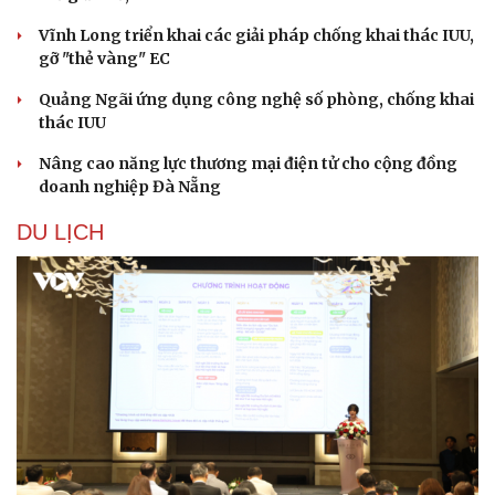
Vĩnh Long triển khai các giải pháp chống khai thác IUU,
gỡ "thẻ vàng" EC
Quảng Ngãi ứng dụng công nghệ số phòng, chống khai
thác IUU
Nâng cao năng lực thương mại điện tử cho cộng đồng
Sức khỏe
Đời sống
doanh nghiệp Đà Nẵng
Dinh dưỡng - món ngon
Nhà đẹp
Cây thuốc
Blog
DU LỊCH
Sản phụ khoa
Tình yêu - Gia đình
Nhi khoa
Nam khoa
Làm đẹp - giảm cân
Phòng mạch online
Ăn sạch sống khỏe