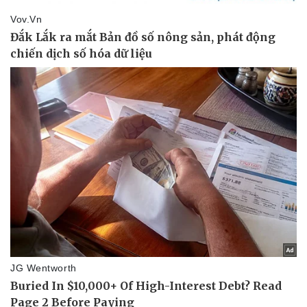
Vụ án
Vũ khí
Tin nóng
Việt Nam
Tư vấn luật
Phân tích