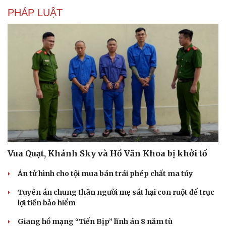
PHÁP LUẬT
Văn hóa
Giải trí
Vua Quạt, Khánh Sky và Hồ Văn Khoa bị khởi tố
Sân khấu - Điện ảnh
Nghệ sĩ
Văn học
Thời trang
Án tử hình cho tội mua bán trái phép chất ma túy
Âm nhạc
Sao Việt
Tuyên án chung thân người mẹ sát hại con ruột để trục
Di sản
lợi tiền bảo hiểm
Giang hồ mạng “Tiến Bịp” lĩnh án 8 năm tù