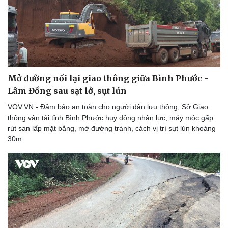
Thể thao
Ô tô - Xe máy
Bóng đá
Ô tô
Lịch thi đấu bóng đá
Xe máy
Thế giới thể thao
Tư vấn
eSports
Hậu trường
Mở đường nối lại giao thông giữa Bình Phước -
Lâm Đồng sau sạt lở, sụt lún
VOV.VN - Đảm bảo an toàn cho người dân lưu thông, Sở Giao
thông vận tải tỉnh Bình Phước huy động nhân lực, máy móc gấp
rút san lấp mặt bằng, mở đường tránh, cách vị trí sụt lún khoảng
30m.