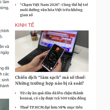
i làm
“Chạm Việt Nam 2026”: Cùng thế hệ trẻ
 mừng,
nuôi dưỡng văn hóa Việt trên không
gian số
KINH TẾ
chính
ỏ.
dân và
ừ ngày
ng đã
nh các
Chiến dịch “làm sạch” mã số thuế:
 sinh
Những trường hợp nào bị rà soát?
thành
Từ cây ăn quả dân dã lên chậu thành
bonsai, có cây được trả 500 triệu đồng
Thuế TP.HCM đạt hơn 58% mục tiêu