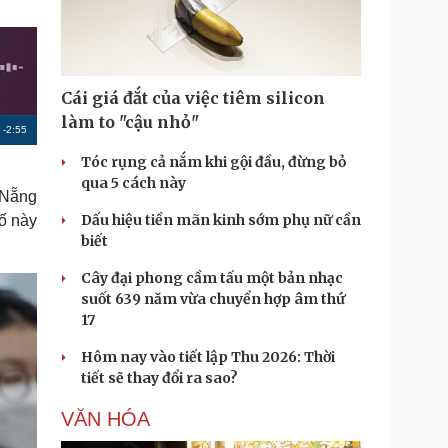
Doanh nghiệp 24h
Tin Công nghệ
Doanh nhân
Trải nghiệm
ì cộng đồng
Chuyển đổi số
Cái giá đắt của việc tiêm silicon
u lịch
Podcast
làm to "cậu nhỏ"
R
-
2:55
Tư vấn
Câu chuyện thời sự
Săn Tour
Đọc truyện đêm khuya
Tóc rụng cả nắm khi gội đầu, đừng bỏ
e
heck-in
Cửa sổ tình yêu
qua 5 cách này
m
 Nẵng
Kể chuyện cho bé
Dấu hiệu tiền mãn kinh sớm phụ nữ cần
Hạt giống tâm hồn
hố này
a
biết
i
Cây đại phong cầm tấu một bản nhạc
n
suốt 639 năm vừa chuyển hợp âm thứ
i
17
n
Hôm nay vào tiết lập Thu 2026: Thời
g
tiết sẽ thay đổi ra sao?
T
VĂN HÓA
i