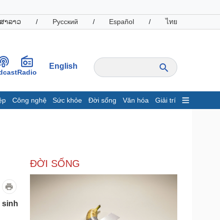
ສາລາວ
/
Русский
/
Español
/
ไทย
English
dcast
Radio
ệp
Công nghệ
Sức khỏe
Đời sống
Văn hóa
Giải trí
inh tế
Thị trường
ất động sản
Giá vàng
hởi nghiệp
Tiêu dùng
Tỷ giá
ĐỜI SỐNG
Chứng khoán
Giá cà phê
oanh nghiệp
Công nghệ
 sinh
hông tin doanh nghiệp
Sành điệu