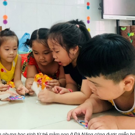
n nhưng học sinh từ trẻ mầm non ở Đà Năng cũng được miễn họ