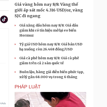
Giá vàng hôm nay 8/8: Vàng thế
giới áp sát mốc 4.316 USD/oz, vàng
SJC đi ngang
Giá xăng dầu hôm nay 8/8: Giá dầu
giảm khi có tín hiệu mở lại eo biển
Hormuz
Tỷ giá USD hôm nay 8/8: Giá bán USD
hạ xuống còn 26.468 đồng/USD
Giá cà phê hôm nay 8/8: Giá cà phê
giảm trên cả 2 sàn quốc tế
Buôn lậu, hàng giả diễn biến phức tạp,
xử lý gần 68.000 vụ trong 6 tháng
PHÁP LUẬT