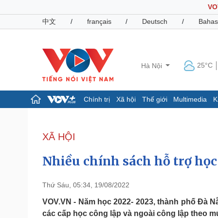
VO
中文
/
français
/
Deutsch
/
Bahas
25°C
Hà Nội
Chính trị
Xã hội
Thế giới
Multimedia
K
Chính trị
Xã hội
Đảng
Tin 24h
XÃ HỘI
Tổ chức nhân sự
Dự báo thời tiết
Quốc hội
Giáo dục
Nhiều chính sách hỗ trợ họ
Nhận diện sự thật
Dấu ấn VOV
Việc làm
Biển đảo
Thứ Sáu, 05:34, 19/08/2022
Pháp luật
Quân sự - Quốc phòng
VOV.VN - Năm học 2022- 2023, thành phố Đà N
các cấp học công lập và ngoài công lập theo m
Vụ án
Vũ khí