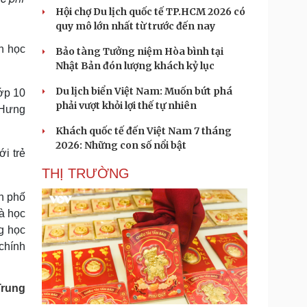
Hội chợ Du lịch quốc tế TP.HCM 2026 có
quy mô lớn nhất từ trước đến nay
n học
Bảo tàng Tưởng niệm Hòa bình tại
Nhật Bản đón lượng khách kỷ lục
Du lịch biển Việt Nam: Muốn bứt phá
lớp 10
phải vượt khỏi lợi thế tự nhiên
 Hưng
Khách quốc tế đến Việt Nam 7 tháng
2026: Những con số nổi bật
i trẻ
THỊ TRƯỜNG
h phố
à học
g học
 chính
Trung