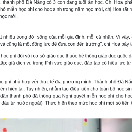
, thành phố Đà Nẵng có 3 con đang tuổi ăn học. Chị Hoa phả
 phố miễn học phí cho học sinh trong năm học mới, chị Hoa rất
 học mới.
 nhiều trong đời sống của mỗi gia đình, mỗi cá nhân. Vì vậy, 
và cũng là một động lực để đưa con đến trường”, chị Hoa bày t
 học phí đối với cơ sở giáo dục thuộc hệ thống giáo dục quốc 
tập; giá dịch vụ trong lĩnh vực giáo dục, đào tạo có hiệu lực t
ọc phí phù hợp với thực tế địa phương mình. Thành phố Đà Nẵ
ểm hiện tại. Tuy nhiên, nhằm tạo điều kiện cho toàn bộ học si
 dân thành phố đã thông qua Nghị quyết miễn học phí cho học
 đầu tư nước ngoài). Thực hiện theo mức học phí mới số tiền 