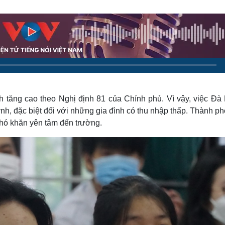
Lịch thi đấu bóng đá
Xe máy
Thế giới thể thao
Tư vấn
eSports
V
Hậu trường
Văn hóa
Giải trí
D
Sân khấu - Điện ảnh
Nghệ sĩ
Văn học
Thời trang
Âm nhạc
Sao Việt
c
h tăng cao theo Nghị định 81 của Chính phủ. Vì vậy, việc Đà
Di sản
uynh, đặc biệt đối với những gia đình có thu nhập thấp. Thành p
khó khăn yên tâm đến trường.