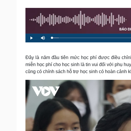
Tin nóng
Việt Nam
Tư vấn luật
Phân tích
Sức khỏe
Đời sống
Dinh dưỡng - món ngon
Nhà đẹp
L
P
M
o
l
u
a
Cây thuốc
Blog
a
t
d
y
e
e
Sản phụ khoa
Tình yêu - Gia đình
d
:
Đây là năm đầu tiên mức học phí được điều chỉn
Nhi khoa
3
.
Nam khoa
miễn học phí cho học sinh là tin vui đối với phụ h
4
9
Làm đẹp - giảm cân
cũng có chính sách hỗ trợ học sinh có hoàn cảnh 
%
Phòng mạch online
Ăn sạch sống khỏe
Cải chính