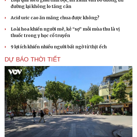
Loại quả siêu giàu tinh bột, ăn xanh vẫn bổ dưỡng đủ
đường lại không lo tăng cân
Acid uric cao ăn măng chua được không?
Loài hoa khiến người mê, kẻ “sợ” mỗi mùa thu là vị
thuốc trong y học cổ truyền
9 lợi ích khiến nhiều người bất ngờ từ thịt ếch
DỰ BÁO THỜI TIẾT