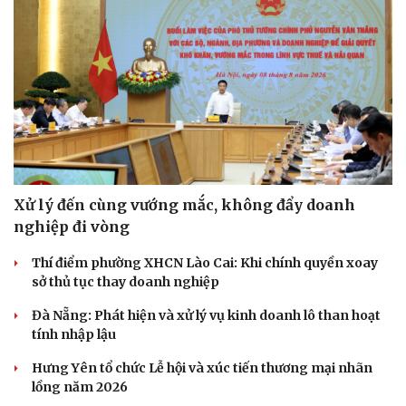
Sức khỏe
Đời sống
Dinh dưỡng - món ngon
Nhà đẹp
Cây thuốc
Blog
Sản phụ khoa
Tình yêu - Gia đình
Xử lý đến cùng vướng mắc, không đẩy doanh
Nhi khoa
nghiệp đi vòng
Nam khoa
Làm đẹp - giảm cân
Thí điểm phường XHCN Lào Cai: Khi chính quyền xoay
Phòng mạch online
sở thủ tục thay doanh nghiệp
Ăn sạch sống khỏe
Đà Nẵng: Phát hiện và xử lý vụ kinh doanh lô than hoạt
tính nhập lậu
Hưng Yên tổ chức Lễ hội và xúc tiến thương mại nhãn
lồng năm 2026