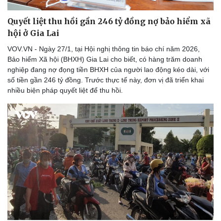
Thể thao
Ô tô - Xe máy
Quyết liệt thu hồi gần 246 tỷ đồng nợ bảo hiểm xã
Bóng đá
Ô tô
Lịch thi đấu bóng đá
Xe máy
hội ở Gia Lai
Thế giới thể thao
Tư vấn
VOV.VN - Ngày 27/1, tại Hội nghị thông tin báo chí năm 2026,
eSports
Bảo hiểm Xã hội (BHXH) Gia Lai cho biết, có hàng trăm doanh
Hậu trường
nghiệp đang nợ đọng tiền BHXH của người lao động kéo dài, với
số tiền gần 246 tỷ đồng. Trước thực tế này, đơn vị đã triển khai
nhiều biện pháp quyết liệt để thu hồi.