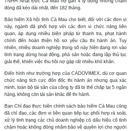
TNHH Nhật Đức Cà Mau nợ gần 4 tỷ đồng nhưng chậm
đóng đã kéo dài nhất, đến 182 tháng.
Bảo hiểm Xã hội tỉnh Cà Mau cho biết, đối với các đơn vị
này, ngành đã phối hợp với các đơn vị chức năng liên
quan, áp dụng nhiều biện pháp từ thanh tra, phạt hành
chính đến hoàn thiện hồ sơ yêu cầu thi hành án. Tuy
nhiên, nhiều doanh nghiệp trong số này hiện đang rơi vào
tình trạng dừng hoạt động, phá sản hoặc đang lập thủ tục
giải thể, khiến việc thu hồi nợ gặp rất nhiều khó khăn.
Điển hình như trường hợp của CADOVIMEX, dù cơ quan
chức năng tích cực đôn đốc thi hành án nhưng qua xác
Thế giới
Multimedia
minh, toàn bộ tài sản của công ty đã bị thế chấp tại 5 ngân
Quan sát
Video
hàng, không còn tài sản khác để thi hành.
Cuộc sống đó đây
Ảnh
Hồ sơ
E-Magazine
Ban Chỉ đạo thực hiện chính sách bảo hiểm Cà Mau cũng
Infographic
đã chỉ đạo, các đơn vị liên quan tiếp tục phối hợp rà soát,
xử lý tình trạng các chủ doanh nghiệp có dấu hiệu cố tình
chậm hoặc không đóng nhằm bảo vệ quyền lợi cho người