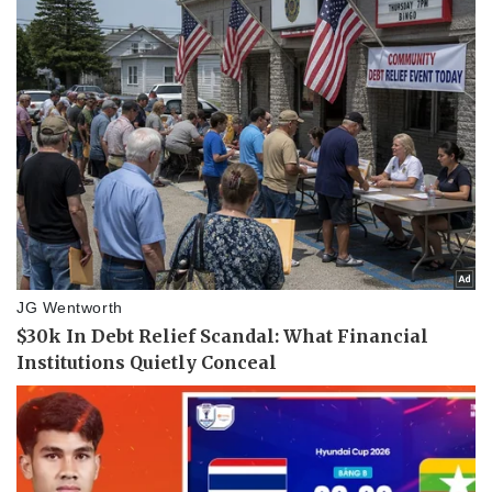
Vụ án
Vũ khí
Tin nóng
Việt Nam
Tư vấn luật
Phân tích