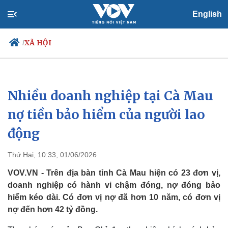
English
XÃ HỘI
/
Nhiều doanh nghiệp tại Cà Mau
Chính trị
Xã hội
Đảng
Tin 24h
nợ tiền bảo hiểm của người lao
Tổ chức nhân sự
Dự báo thời tiết
động
Quốc hội
Giáo dục
Nhận diện sự thật
Dấu ấn VOV
Việc làm
Thứ Hai, 10:33, 01/06/2026
Biển đảo
VOV.VN - Trên địa bàn tỉnh Cà Mau hiện có 23 đơn vị,
doanh nghiệp có hành vi chậm đóng, nợ đóng bảo
hiểm kéo dài. Có đơn vị nợ đã hơn 10 năm, có đơn vị
nợ đến hơn 42 tỷ đồng.