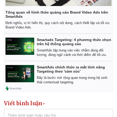
Tổng quan về hình thức quảng cáo Brand Video Ads trên
SmartAds
Định nghĩa, vị trí hiển thị, quy cách nội dung, cách thiết lập và tối ưu
Brand Video Ads.
Smartads Targeting: 4 phương thức chọn
trên hệ thống quảng cáo
SmartAds tập trung vào việc nhắm đúng đối
tượng, đúng ngữ cảnh và thời điểm để tối ưu.
SmartAds chính thức ra mắt tính năng
Targeting theo 'cảm xúc'
Đây là bước mở rộng quan trọng trong hệ sinh
thái contextual targeting.
Kinh tế
Thị trường
Bất động sản
Giá vàng
Viết bình luận
Khởi nghiệp
Tiêu dùng
Tỷ giá
Chứng khoán