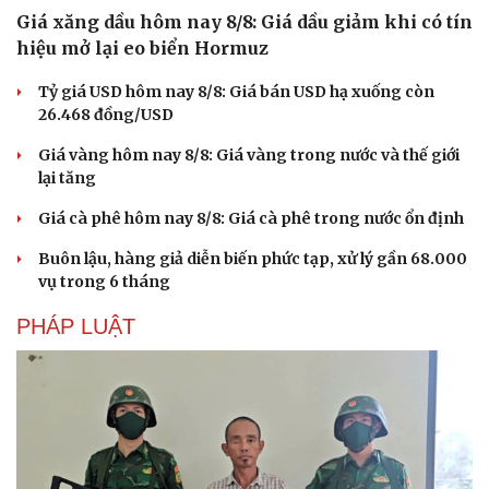
Giá xăng dầu hôm nay 8/8: Giá dầu giảm khi có tín
hiệu mở lại eo biển Hormuz
Tỷ giá USD hôm nay 8/8: Giá bán USD hạ xuống còn
26.468 đồng/USD
Giá vàng hôm nay 8/8: Giá vàng trong nước và thế giới
lại tăng
Giá cà phê hôm nay 8/8: Giá cà phê trong nước ổn định
Buôn lậu, hàng giả diễn biến phức tạp, xử lý gần 68.000
vụ trong 6 tháng
Văn hóa
Giải trí
PHÁP LUẬT
Sân khấu - Điện ảnh
Nghệ sĩ
Văn học
Thời trang
Âm nhạc
Sao Việt
Di sản