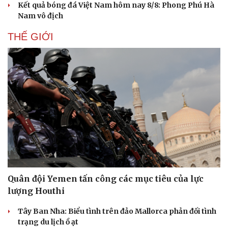
Kết quả bóng đá Việt Nam hôm nay 8/8: Phong Phú Hà
Nam vô địch
THẾ GIỚI
Quân đội Yemen tấn công các mục tiêu của lực
Du lịch
Podcast
lượng Houthi
Tư vấn
Câu chuyện thời sự
Săn Tour
Đọc truyện đêm khuya
Tây Ban Nha: Biểu tình trên đảo Mallorca phản đối tình
check-in
Cửa sổ tình yêu
trạng du lịch ồ ạt
Kể chuyện cho bé