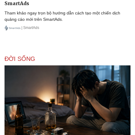
SmartAds
Tham khảo ngay trọn bộ hướng dẫn cách tạo một chiến dịch
quảng cáo mới trên SmartAds.
| SmartAds
Doanh nghiệp
Công nghệ
Thông tin doanh nghiệp
Sành điệu
Doanh nghiệp 24h
Tin Công nghệ
Doanh nhân
Trải nghiệm
Vì cộng đồng
Chuyển đổi số
ĐỜI SỐNG