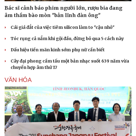
Bác sĩ cảnh báo phim người lớn, rượu bia đang
âm thầm bào mòn "bản lĩnh đàn ông"
Cái giá đắt của việc tiêm silicon làm to "cậu nhỏ"
Tóc rụng cả nắm khi gội đầu, đừng bỏ qua 5 cách này
Dấu hiệu tiền mãn kinh sớm phụ nữ cần biết
Cây đại phong cầm tấu một bản nhạc suốt 639 năm vừa
chuyển hợp âm thứ 17
VĂN HÓA