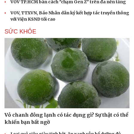
VOV TP.HCM bàn cách "chạm Gen Z" trên đa nền tảng
VOV, TTXVN, Báo Nhân dân ký kết hợp tác truyền thông
với Viện KSND tối cao
SỨC KHỎE
Vỏ chanh đông lạnh có tác dụng gì? Sự thật có thể
khiến bạn bất ngờ