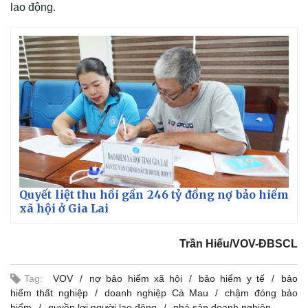
lao động.
Quyết liệt thu hồi gần 246 tỷ đồng nợ bảo hiểm
xã hội ở Gia Lai
Trần Hiếu/VOV-ĐBSCL
Tag:
VOV
nợ bảo hiểm xã hội
bảo hiểm y tế
bảo
hiểm thất nghiệp
doanh nghiệp Cà Mau
chậm đóng bảo
hiểm
quyền lợi người lao động
phá sản doanh nghiệp