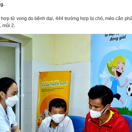
Lịch thi đấu bóng đá
Xe máy
g.
Thế giới thể thao
Tư vấn
eSports
V
 hợp tử vong do bệnh dại, 444 trường hợp bị chó, mèo cắn phả
Hậu trường
, mũi 2.
Văn hóa
Giải trí
D
Sân khấu - Điện ảnh
Nghệ sĩ
Văn học
Thời trang
Âm nhạc
Sao Việt
c
Di sản