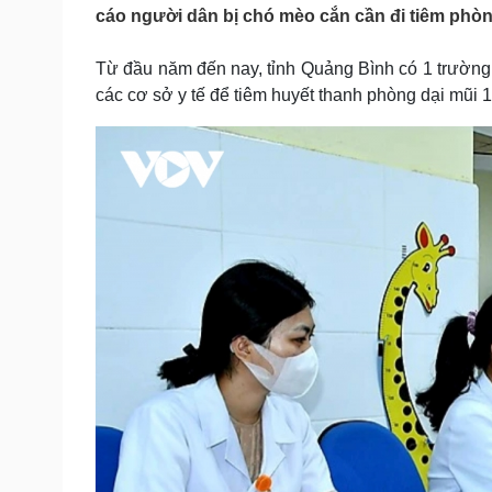
Tin nóng
Việt Nam
cáo người dân bị chó mèo cắn cần đi tiêm phòn
Tư vấn luật
Phân tích
Từ đầu năm đến nay, tỉnh Quảng Bình có 1 trường
các cơ sở y tế để tiêm huyết thanh phòng dại mũi 1
Sức khỏe
Đời sống
Dinh dưỡng - món ngon
Nhà đẹp
Cây thuốc
Blog
Sản phụ khoa
Tình yêu - Gia đình
Nhi khoa
Nam khoa
Làm đẹp - giảm cân
Phòng mạch online
Ăn sạch sống khỏe
Cải chính