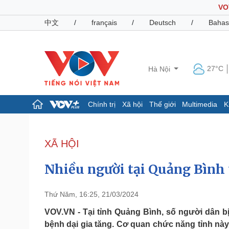
VO
中文
/
français
/
Deutsch
/
Bahas
27°C
Hà Nội
Chính trị
Xã hội
Thế giới
Multimedia
K
Chính trị
Xã hội
Đảng
Tin 24h
XÃ HỘI
Tổ chức nhân sự
Dự báo thời tiết
Quốc hội
Giáo dục
Nhiều người tại Quảng Bình
Nhận diện sự thật
Dấu ấn VOV
Việc làm
Biển đảo
Thứ Năm, 16:25, 21/03/2024
Pháp luật
Quân sự - Quốc phòng
VOV.VN - Tại tỉnh Quảng Bình, số người dân b
bệnh dại gia tăng. Cơ quan chức năng tỉnh nà
Vụ án
Vũ khí