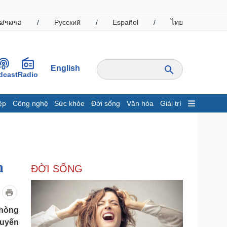
ສາລາວ
/
Русский
/
Español
/
ไทย
English
dcast
Radio
ệp
Công nghệ
Sức khỏe
Đời sống
Văn hóa
Giải trí
inh tế
Thị trường
ất động sản
Giá vàng
hởi nghiệp
Tiêu dùng
Tỷ giá
n
ĐỜI SỐNG
Chứng khoán
Giá cà phê
oanh nghiệp
Công nghệ
phòng
huyến
hông tin doanh nghiệp
Sành điệu