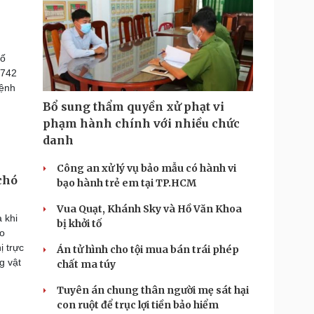
số
 742
bệnh
Bổ sung thẩm quyền xử phạt vi
phạm hành chính với nhiều chức
danh
Công an xử lý vụ bảo mẫu có hành vi
chó
bạo hành trẻ em tại TP.HCM
Vua Quạt, Khánh Sky và Hồ Văn Khoa
 khi
bị khởi tố
do
ị trực
Án tử hình cho tội mua bán trái phép
g vật
chất ma túy
Tuyên án chung thân người mẹ sát hại
con ruột để trục lợi tiền bảo hiểm