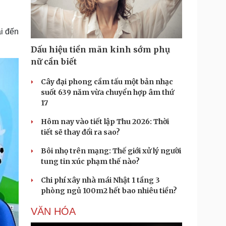
Doanh nghiệp 24h
Tin Công nghệ
Doanh nhân
Trải nghiệm
ì cộng đồng
Chuyển đổi số
i đến
Dấu hiệu tiền mãn kinh sớm phụ
u lịch
Podcast
nữ cần biết
Tư vấn
Câu chuyện thời sự
Săn Tour
Đọc truyện đêm khuya
Cây đại phong cầm tấu một bản nhạc
heck-in
Cửa sổ tình yêu
suốt 639 năm vừa chuyển hợp âm thứ
Kể chuyện cho bé
17
Hạt giống tâm hồn
Hôm nay vào tiết lập Thu 2026: Thời
tiết sẽ thay đổi ra sao?
Bôi nhọ trên mạng: Thế giới xử lý người
tung tin xúc phạm thế nào?
Chi phí xây nhà mái Nhật 1 tầng 3
phòng ngủ 100m2 hết bao nhiêu tiền?
VĂN HÓA