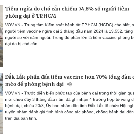
Tiêm ngừa do chó cắn chiếm 74,8% số người tiêm
phòng dại ở TP.HCM
VOV.VN - Trung tâm Kiểm soát bệnh tật TP.HCM (HCDC) cho biết, 
người tiêm vaccine ngừa dại 2 tháng đầu năm 2024 là 19.552, tăng
người so với năm ngoái. Trong đó phần lớn là tiêm vaccine phòng 
dại do bị chó cắn.
Đắk Lắk phấn đấu tiêm vaccine hơn 70% tổng đàn 
mèo để phòng bệnh dại
VOV.VN - Trước diễn biến phức tạp của bệnh dại trong thời gian qua
mới chưa đầy 3 tháng đầu năm đã ghi nhận 4 trường hợp tử vong 
bệnh dại, chiều 20/3, Ủy ban nhân dân tỉnh Đắk Lắk tổ chức Hội ngh
tuyến nhằm đánh giá tình hình công tác phòng, chống bệnh dại độn
trên địa bàn tỉnh.