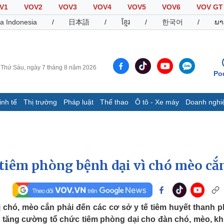
V1
VOV2
VOV3
VOV4
VOV5
VOV6
VOV GT
a Indonesia
/
日本語
/
ខ្មែរ
/
한국어
/
ພາ
Thứ Sáu, ngày 7 tháng 8 năm 2026
Po
inh tế
Thị trường
Pháp luật
Thể thao
Ô tô - Xe máy
Doanh nghi
Thế giới
Multimedia
K
Quan sát
Video
B
Cuộc sống đó đây
Ảnh
K
Hồ sơ
E-Magazine
 tiêm phòng bệnh dại vì chó mèo cắ
Infographic
Thể thao
Ô tô - Xe máy
D
ị chó, mèo cắn phải đến các cơ sở y tế tiêm huyết thanh 
y tăng cường tổ chức tiêm phòng dại cho đàn chó, mèo, k
Bóng đá
Ô tô
T