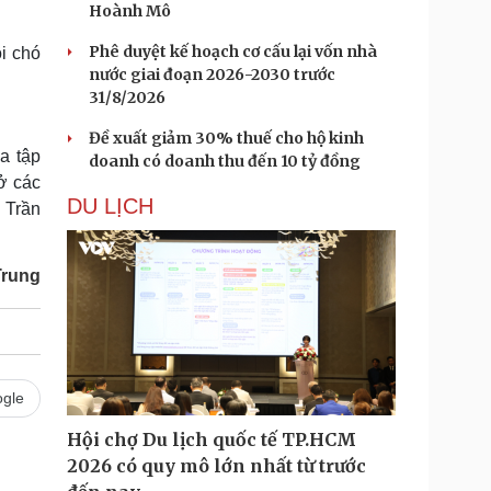
Hoành Mô
Phê duyệt kế hoạch cơ cấu lại vốn nhà
i chó
nước giai đoạn 2026-2030 trước
31/8/2026
Đề xuất giảm 30% thuế cho hộ kinh
a tập
doanh có doanh thu đến 10 tỷ đồng
 ở các
DU LỊCH
 Trần
Trung
gle
Hội chợ Du lịch quốc tế TP.HCM
2026 có quy mô lớn nhất từ trước