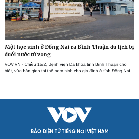
Hạt giống tâm hồn
Một học sinh ở Đồng Nai ra Bình Thuận du lịch bị
đuối nước tử vong
VOV.VN - Chiều 15/2, Bệnh viện Đa khoa tỉnh Bình Thuận cho
biết, vừa bàn giao thi thể nam sinh cho gia đình ở tỉnh Đồng Nai.
BÁO ĐIỆN TỬ TIẾNG NÓI VIỆT NAM