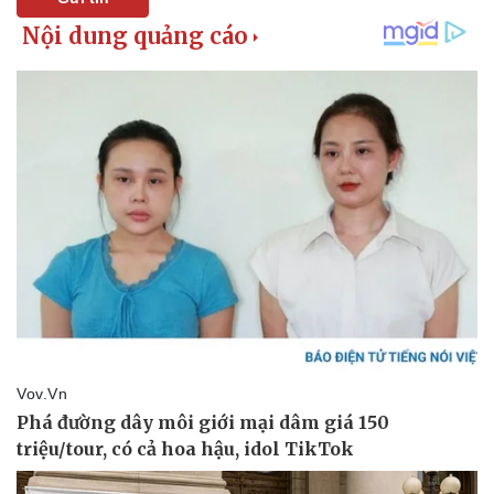
Pháp luật
Quân sự - Quốc phòng
Vụ án
Vũ khí
Tin nóng
Việt Nam
Tư vấn luật
Phân tích