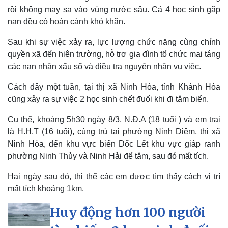
rồi không may sa vào vùng nước sâu. Cả 4 học sinh gặp
nạn đều có hoàn cảnh khó khăn.
Sau khi sự việc xảy ra, lực lượng chức năng cùng chính
quyền xã đến hiện trường, hỗ trợ gia đình tổ chức mai táng
các nạn nhân xấu số và điều tra nguyên nhân vụ việc.
Cách đây một tuần, tại thị xã Ninh Hòa, tỉnh Khánh Hòa
cũng xảy ra sự việc 2 học sinh chết đuối khi đi tắm biển.
Cụ thể, khoảng 5h30 ngày 8/3, N.Đ.A (18 tuổi ) và em trai
là H.H.T (16 tuổi), cùng trú tại phường Ninh Diêm, thị xã
Ninh Hòa, đến khu vực biển Dốc Lết khu vực giáp ranh
phường Ninh Thủy và Ninh Hải để tắm, sau đó mất tích.
Hai ngày sau đó, thi thể các em được tìm thấy cách vị trí
mất tích khoảng 1km.
Huy động hơn 100 người