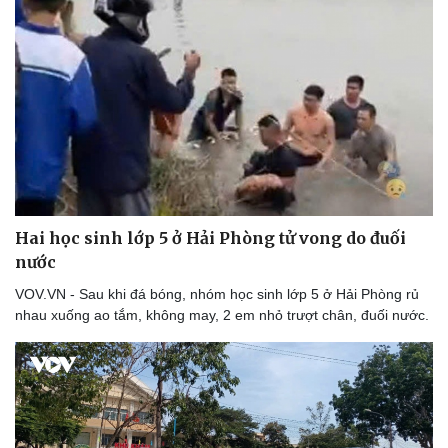
Hai học sinh lớp 5 ở Hải Phòng tử vong do đuối
nước
VOV.VN - Sau khi đá bóng, nhóm học sinh lớp 5 ở Hải Phòng rủ
nhau xuống ao tắm, không may, 2 em nhỏ trượt chân, đuối nước.
Du lịch
Podcast
Tư vấn
Câu chuyện thời sự
Săn Tour
Đọc truyện đêm khuya
check-in
Cửa sổ tình yêu
Kể chuyện cho bé