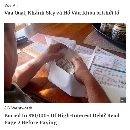
Sức khỏe
Đời sống
Dinh dưỡng - món ngon
Nhà đẹp
Cây thuốc
Blog
Sản phụ khoa
Tình yêu - Gia đình
Nhi khoa
Nam khoa
Làm đẹp - giảm cân
Phòng mạch online
Ăn sạch sống khỏe