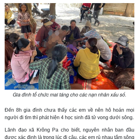
Gia đình tổ chức mai táng cho các nạn nhân xấu số.
Thế giới
Multimedia
Đến 8h gia đình chưa thấy các em về nên hô hoán mọi
Quan sát
Video
người đi tìm thì phát hiện 4 học sinh đã tử vong dưới sông.
Cuộc sống đó đây
Ảnh
Hồ sơ
E-Magazine
Lãnh đạo xã Krông Pa cho biết, nguyên nhân ban đầu
Infographic
được xác định là trong lúc đi câu, các em rủ nhau tắm sông