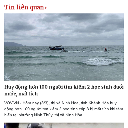
Tin liên quan
Văn hóa
Giải trí
Sân khấu - Điện ảnh
Nghệ sĩ
Văn học
Thời trang
Âm nhạc
Sao Việt
Huy động hơn 100 người tìm kiếm 2 học sinh đuối
Di sản
nước, mất tích
VOV.VN - Hôm nay (8/3), thị xã Ninh Hòa, tỉnh Khánh Hòa huy
động hơn 100 người tìm kiếm 2 học sinh cấp 3 bị mất tích khi tắm
biển tại phường Ninh Thủy, thị xã Ninh Hòa.