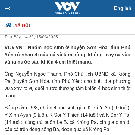
English
Rủ nhau đi câu cá, 4 học sinh ở
Phú Yên chết đuối thương tâm
XÃ HỘI
/
Thứ Bảy, 14:29, 15/03/2025
VOV.VN - Nhóm học sinh ở huyện Sơn Hòa, tỉnh Phú
Yên rủ nhau đi câu cá và tắm sông, không may sa vào
Chính trị
Xã hội
vùng nước sâu khiến 4 em thiệt mạng.
Đảng
Tin 24h
Tổ chức nhân sự
Dự báo thời tiết
Ông Nguyễn Ngọc Thanh, Phó Chủ tịch UBND xã Krông
Quốc hội
Giáo dục
Pa (huyện Sơn Hòa, tỉnh Phú Yên) cho biết, địa phương
Nhận diện sự thật
Dấu ấn VOV
vừa xảy ra vụ đuối nước thương tâm khiến 4 học sinh thiệt
Việc làm
mạng.
Biển đảo
Sáng sớm 15/3, nhóm 4 học sinh gồm K Pá Y Ân (10 tuổi),
Y Xinh Ayun (9 tuổi), K Sor Y Thiên (14 tuổi) và K Sor Y Tài
(14 tuổi), cùng trú buôn Lé B, xã Krông Pa, xin gia đình đi
câu cá trên dòng sông Ba, đoạn qua xã Krông Pa.