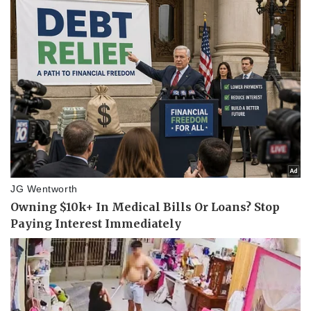
Thể thao
Ô tô - Xe máy
Bóng đá
Ô tô
Lịch thi đấu bóng đá
Xe máy
Thế giới thể thao
Tư vấn
eSports
Hậu trường