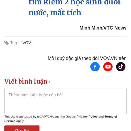
tìm kiếm 2 học sinh đuối
Kinh tế
Thị trường
nước, mất tích
Bất động sản
Giá vàng
Khởi nghiệp
Tiêu dùng
Tỷ giá
Minh Minh/VTC News
Chứng khoán
Giá cà phê
Tag:
VOV
Mời quý độc giả theo dõi VOV.VN trên
Viết bình luận
This site is protected by reCAPTCHA and the Google
Privacy Policy
and
Terms of
Service
apply.
Gửi tin