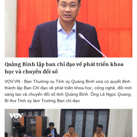
Thể thao
Ô tô - Xe máy
Bóng đá
Ô tô
Lịch thi đấu bóng đá
Xe máy
Thế giới thể thao
Tư vấn
eSports
Hậu trường
Quảng Bình lập ban chỉ đạo về phát triển khoa
học và chuyển đổi số
VOV.VN - Ban Thường vụ Tỉnh ủy Quảng Bình vừa có quyết định
thành lập Ban Chỉ đạo về phát triển khoa học, công nghệ, đổi mới
sáng tạo và chuyển đổi số tỉnh Quảng Bình. Ông Lê Ngọc Quang,
Bí thư Tỉnh ủy làm Trưởng Ban chỉ đạo.