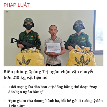
PHÁP LUẬT
Văn hóa
Giải trí
Biên phòng Quảng Trị ngăn chặn vận chuyển
Sân khấu - Điện ảnh
Nghệ sĩ
hơn 210 kg vật liệu nổ
Văn học
Thời trang
2 đối tượng lừa đảo hơn 7 tỷ đồng bằng thủ đoạn "vay
Âm nhạc
Sao Việt
đáo hạn ngân hàng"
Di sản
Tạm giam cha dượng hành hạ, bắt bé gái 11 tuổi quỳ đến
1 giờ sáng