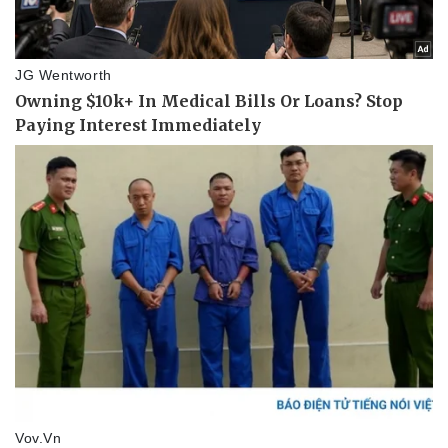
Vụ án
Vũ khí
Tin nóng
Việt Nam
Tư vấn luật
Phân tích