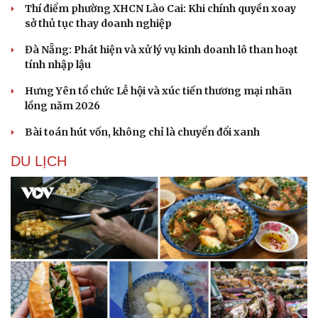
Thí điểm phường XHCN Lào Cai: Khi chính quyền xoay
sở thủ tục thay doanh nghiệp
Đà Nẵng: Phát hiện và xử lý vụ kinh doanh lô than hoạt
tính nhập lậu
Hưng Yên tổ chức Lễ hội và xúc tiến thương mại nhãn
lồng năm 2026
Sức khỏe
Đời sống
Dinh dưỡng - món ngon
Nhà đẹp
Bài toán hút vốn, không chỉ là chuyển đổi xanh
Cây thuốc
Blog
Sản phụ khoa
Tình yêu - Gia đình
DU LỊCH
Nhi khoa
Nam khoa
Làm đẹp - giảm cân
Phòng mạch online
Ăn sạch sống khỏe