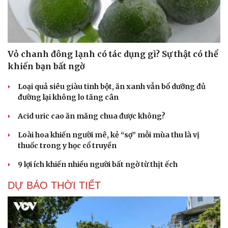
Vỏ chanh đông lạnh có tác dụng gì? Sự thật có thể
khiến bạn bất ngờ
Loại quả siêu giàu tinh bột, ăn xanh vẫn bổ dưỡng đủ
đường lại không lo tăng cân
Acid uric cao ăn măng chua được không?
Loài hoa khiến người mê, kẻ “sợ” mỗi mùa thu là vị
thuốc trong y học cổ truyền
9 lợi ích khiến nhiều người bất ngờ từ thịt ếch
DỰ BÁO THỜI TIẾT