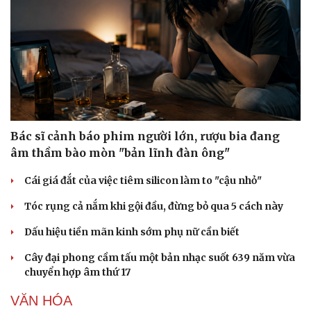
Doanh nghiệp
Công nghệ
Thông tin doanh nghiệp
Sành điệu
Doanh nghiệp 24h
Tin Công nghệ
Doanh nhân
Trải nghiệm
Vì cộng đồng
Chuyển đổi số
Bác sĩ cảnh báo phim người lớn, rượu bia đang
âm thầm bào mòn "bản lĩnh đàn ông"
Cái giá đắt của việc tiêm silicon làm to "cậu nhỏ"
Tóc rụng cả nắm khi gội đầu, đừng bỏ qua 5 cách này
Dấu hiệu tiền mãn kinh sớm phụ nữ cần biết
Cây đại phong cầm tấu một bản nhạc suốt 639 năm vừa
chuyển hợp âm thứ 17
VĂN HÓA