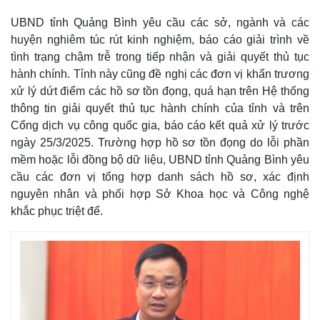
UBND tỉnh Quảng Bình yêu cầu các sở, ngành và các
huyện nghiêm túc rút kinh nghiệm, báo cáo giải trình về
tình trạng chậm trễ trong tiếp nhận và giải quyết thủ tục
hành chính. Tỉnh này cũng đề nghị các đơn vị khẩn trương
xử lý dứt điểm các hồ sơ tồn đọng, quá hạn trên Hệ thống
thông tin giải quyết thủ tục hành chính của tỉnh và trên
Cổng dịch vụ công quốc gia, báo cáo kết quả xử lý trước
ngày 25/3/2025. Trường hợp hồ sơ tồn đọng do lỗi phần
mềm hoặc lỗi đồng bộ dữ liệu, UBND tỉnh Quảng Bình yêu
cầu các đơn vị tổng hợp danh sách hồ sơ, xác định
nguyên nhân và phối hợp Sở Khoa học và Công nghệ
Thế giới
Multimedia
khắc phục triệt để.
Quan sát
Video
Cuộc sống đó đây
Ảnh
Hồ sơ
E-Magazine
Infographic