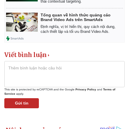
thái contextual targeting.
Tổng quan về hình thức quảng cáo
Brand Video Ads trên SmartAds
Định nghĩa, vị trí hiển thị, quy cách nội dung,
cách thiết lập và tối ưu Brand Video Ads.
Viết bình luận
This site is protected by reCAPTCHA and the Google
Privacy Policy
and
Terms of
Service
apply.
Kinh tế
Thị trường
Gửi tin
Bất động sản
Giá vàng
Khởi nghiệp
Tiêu dùng
Tỷ giá
Chứng khoán