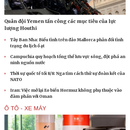
Quân đội Yemen tấn công các mục tiêu của lực
lượng Houthi
Tây Ban Nha: Biểu tình trên đảo Mallorca phản đối tình
trạng du lịch ồ ạt
Campuchia quy hoạch tổng thể lưu vực sông, đột phá an
ninh nguồn nước
Thời sự quốc tế tối 8/8: Nga tìm cách thử sự đoàn kết của
NATO
Iran: Việc mở lại Eo biển Hormuz không phụ thuộc vào
đàm phán với Oman
Du lịch
Podcast
Ô TÔ - XE MÁY
Tư vấn
Câu chuyện thời sự
Săn Tour
Đọc truyện đêm khuya
check-in
Cửa sổ tình yêu
Kể chuyện cho bé