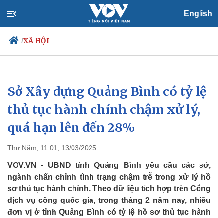
English
XÃ HỘI
/
Sở Xây dựng Quảng Bình có tỷ lệ
Chính trị
Xã hội
Đảng
Tin 24h
thủ tục hành chính chậm xử lý,
Tổ chức nhân sự
Dự báo thời tiết
quá hạn lên đến 28%
Quốc hội
Giáo dục
Nhận diện sự thật
Dấu ấn VOV
Việc làm
Thứ Năm, 11:01, 13/03/2025
Biển đảo
VOV.VN - UBND tỉnh Quảng Bình yêu cầu các sở,
ngành chấn chỉnh tình trạng chậm trễ trong xử lý hồ
sơ thủ tục hành chính. Theo dữ liệu tích hợp trên Cổng
dịch vụ công quốc gia, trong tháng 2 năm nay, nhiều
đơn vị ở tỉnh Quảng Bình có tỷ lệ hồ sơ thủ tục hành