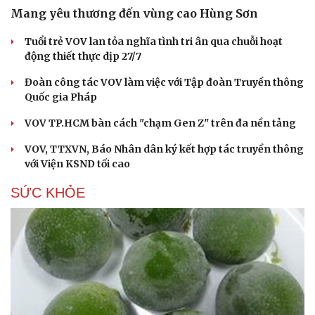
Mang yêu thương đến vùng cao Hùng Sơn
Tuổi trẻ VOV lan tỏa nghĩa tình tri ân qua chuỗi hoạt
động thiết thực dịp 27/7
Đoàn công tác VOV làm việc với Tập đoàn Truyền thông
Quốc gia Pháp
VOV TP.HCM bàn cách "chạm Gen Z" trên đa nền tảng
VOV, TTXVN, Báo Nhân dân ký kết hợp tác truyền thông
với Viện KSND tối cao
SỨC KHỎE