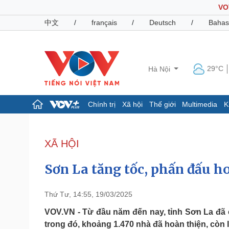
VO
中文
/
français
/
Deutsch
/
Bahas
29°C
Hà Nội
Chính trị
Xã hội
Thế giới
Multimedia
K
Chính trị
Xã hội
Đảng
Tin 24h
XÃ HỘI
Tổ chức nhân sự
Dự báo thời tiết
Quốc hội
Giáo dục
Sơn La tăng tốc, phấn đấu h
Nhận diện sự thật
Dấu ấn VOV
Việc làm
Biển đảo
Thứ Tư, 14:55, 19/03/2025
Pháp luật
Quân sự - Quốc phòng
VOV.VN - Từ đầu năm đến nay, tỉnh Sơn La đã c
trong đó, khoảng 1.470 nhà đã hoàn thiện, còn 
Vụ án
Vũ khí