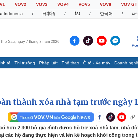
V1
VOV2
VOV3
VOV4
VOV5
VOV6
VOV GT
a Indonesia
/
日本語
/
ខ្មែរ
/
한국어
/
ພາ
Thứ Sáu, ngày 7 tháng 8 năm 2026
Po
inh tế
Thị trường
Pháp luật
Thể thao
Ô tô - Xe máy
Doanh nghi
Thế giới
Multimedia
K
Quan sát
Video
B
Cuộc sống đó đây
Ảnh
K
Hồ sơ
E-Magazine
oàn thành xóa nhà tạm trước ngày 1
Infographic
Thể thao
Ô tô - Xe máy
D
ó hơn 2.300 hộ gia đình được hỗ trợ xoá nhà tạm, nhà dột
lại các hộ đang thực hiện và lên kế hoạch khởi công trong 
Bóng đá
Ô tô
T