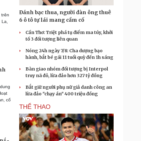
Đánh bạc thua, người đàn ông thuê
 trên
6 ô tô tự lái mang cầm cố
 La,
Cần Thơ: Triệt phá tụ điểm ma túy, khởi
tố 3 đối tượng liên quan
Nóng 24h ngày 7/8: Cha dượng bạo
hành, bắt bé gái 11 tuổi quỳ đến 1h sáng
Bàn giao nhóm đối tượng bị Interpol
ình
truy nã đỏ, lừa đảo hơn 327 tỷ đồng
 dung
Bắt giữ người phụ nữ giả danh công an
Hoạt
lừa đảo "chạy án" 400 triệu đồng
n, cổ
THỂ THAO