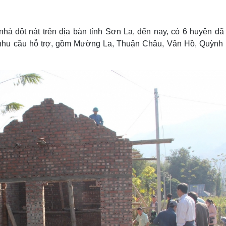
Lịch thi đấu bóng đá
Xe máy
Thế giới thể thao
Tư vấn
eSports
V
 nhà dột nát trên địa bàn tỉnh Sơn La, đến nay, có 6 huyện đã
Hậu trường
nhu cầu hỗ trợ, gồm Mường La, Thuận Châu, Vân Hồ, Quỳnh 
Văn hóa
Giải trí
D
Sân khấu - Điện ảnh
Nghệ sĩ
Văn học
Thời trang
Âm nhạc
Sao Việt
c
Di sản