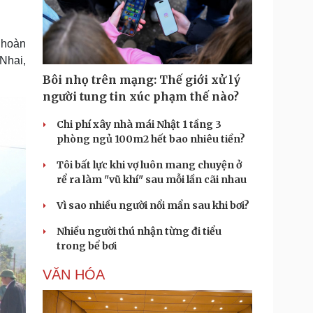
Doanh nghiệp 24h
Tin Công nghệ
Doanh nhân
Trải nghiệm
ì cộng đồng
Chuyển đổi số
 hoàn
Nhai,
u lịch
Podcast
Bôi nhọ trên mạng: Thế giới xử lý
Tư vấn
Câu chuyện thời sự
người tung tin xúc phạm thế nào?
Săn Tour
Đọc truyện đêm khuya
heck-in
Chi phí xây nhà mái Nhật 1 tầng 3
Cửa sổ tình yêu
phòng ngủ 100m2 hết bao nhiêu tiền?
Kể chuyện cho bé
Hạt giống tâm hồn
Tôi bất lực khi vợ luôn mang chuyện ở
rể ra làm "vũ khí" sau mỗi lần cãi nhau
Vì sao nhiều người nổi mẩn sau khi bơi?
Nhiều người thú nhận từng đi tiểu
trong bể bơi
VĂN HÓA