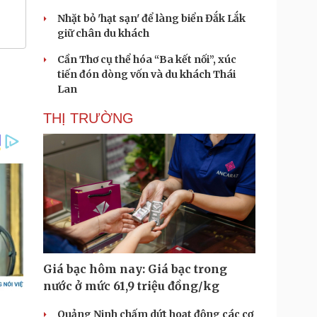
Nhặt bỏ 'hạt sạn' để làng biển Đắk Lắk
giữ chân du khách
Cần Thơ cụ thể hóa “Ba kết nối”, xúc
tiến đón dòng vốn và du khách Thái
Lan
THỊ TRƯỜNG
Giá bạc hôm nay: Giá bạc trong
nước ở mức 61,9 triệu đồng/kg
Quảng Ninh chấm dứt hoạt động các cơ