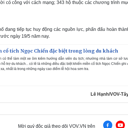
gười có công với cách mạng; 343 hộ thuộc các chương trình mục
phố đang tiếp tục huy động các nguồn lực, phấn đấu hoàn thàn
trước ngày 19/5 năm nay.
 cổ tích Ngọc Chiến đặc biệt trong lòng du khách
 có thể làm một xe ôm kiêm hướng dẫn viên du lịch; nhường nhà làm cơ sở lưu
 hỗ trợ du khách... có lẽ là những điều đặc biệt khiến miền cổ tích Ngọc Chiến ghi
xa, nhất là trong những ngày cao điểm lễ hội hoa sơn tra.
Lê Hạnh/VOV-Tâ
Mời quý độc giả theo dõi VOV.VN trên