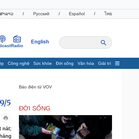
ສາລາວ
/
Русский
/
Español
/
ไทย
English
dcast
Radio
ệp
Công nghệ
Sức khỏe
Đời sống
Văn hóa
Giải trí
inh tế
Thị trường
ất động sản
Giá vàng
Báo điện tử VOV
hởi nghiệp
Tiêu dùng
Tỷ giá
9/5
Chứng khoán
ĐỜI SỐNG
Giá cà phê
oanh nghiệp
Công nghệ
 nát;
tháng
hông tin doanh nghiệp
Sành điệu