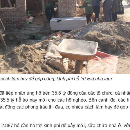
 cách làm hay để góp công, kinh phí hỗ trợ xoá nhà tạm.
ã tiếp nhận ủng hộ trên 35,6 tỷ đồng của các tổ chức, cá nhâ
35,5 tỷ hỗ trợ xây mới cho các hộ nghèo. Bên cạnh đó, các h
phát động các phong trào thi đua, có nhiều cách làm hay để góp
 2.887 hộ cần hỗ trợ kinh phí để xây mới, sửa chữa nhà ở, với