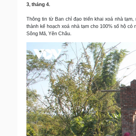
Tin nóng
Việt Nam
3, tháng 4.
Tư vấn luật
Phân tích
Thông tin từ Ban chỉ đạo triển khai xoá nhà tạm,
thành kế hoạch xoá nhà tạm cho 100% số hộ có 
Sức khỏe
Đời sống
Sông Mã, Yên Châu.
Dinh dưỡng - món ngon
Nhà đẹp
Cây thuốc
Blog
Sản phụ khoa
Tình yêu - Gia đình
Nhi khoa
Nam khoa
Làm đẹp - giảm cân
Phòng mạch online
Ăn sạch sống khỏe
Cải chính