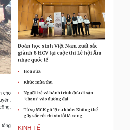
Đoàn học sinh Việt Nam xuất sắc
giành 8 HCV tại cuộc thi Lễ hội Âm
nhạc quốc tế
Hoa sữa
Khúc mùa thu
Người trẻ và hành trình đưa di sản
n cho
“chạm” vào đương đại
uyện,
 công,
Từ vụ MCK gỡ 19 ca khúc: Không thể
gây sốc rồi chỉ xin lỗi là xong
 tổng
KINH TẾ