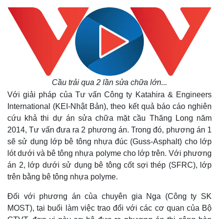
Cầu trải qua 2 lần sửa chữa lớn...
Với giải pháp của Tư vấn Công ty Katahira & Engineers
International (KEI-Nhật Bản), theo kết quả báo cáo nghiên
cứu khả thi dự án sửa chữa mặt cầu Thăng Long năm
2014, Tư vấn đưa ra 2 phương án. Trong đó, phương án 1
sẽ sử dụng lớp bê tông nhựa đúc (Guss-Asphalt) cho lớp
lót dưới và bê tông nhựa polyme cho lớp trên. Với phương
án 2, lớp dưới sử dụng bê tông cốt sợi thép (SFRC), lớp
Kinh tế
Thị trường
trên bằng bê tông nhựa polyme.
Bất động sản
Giá vàng
Khởi nghiệp
Tiêu dùng
Đối với phương án của chuyên gia Nga (Công ty SK
Tỷ giá
MOST), tại buổi làm việc trao đổi với các cơ quan của Bộ
Chứng khoán