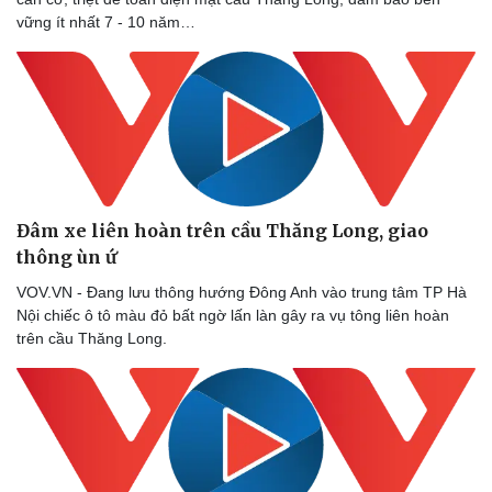
vững ít nhất 7 - 10 năm…
Đâm xe liên hoàn trên cầu Thăng Long, giao
thông ùn ứ
VOV.VN - Đang lưu thông hướng Đông Anh vào trung tâm TP Hà
Nội chiếc ô tô màu đỏ bất ngờ lấn làn gây ra vụ tông liên hoàn
Văn hóa
Giải trí
trên cầu Thăng Long.
Sân khấu - Điện ảnh
Nghệ sĩ
Văn học
Thời trang
Âm nhạc
Sao Việt
Di sản