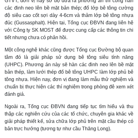
GTVT, đơn vị này sơ bộ đưa ra phương án thi công hàn
Giá cà phê
các đinh neo lên bề mặt bản thép; đổ lớp bê tông cường
độ siêu cao cốt sợi dày 4-6cm và thảm lớp bê tông nhựa
đúc (Gussasphalt). Hiện tại, Tổng cục ĐBVN đang liên hệ
với Công ty SK MOST để được cung cấp các thông tin chi
tiết nhưng chưa có phản hồi.
Một công nghệ khác cũng được Tổng cục Đường bộ quan
tâm đó là giải pháp sử dụng bê tông siêu tính năng
(UHPC). Phương án này sẽ hàn các đinh neo lên bề mặt
bản thép, làm lưới thép đổ bê tông UHPC làm lớp phủ bê
tông nhựa. Hiện nay, đơn vị đang làm mẫu thử nghiệm và
chuẩn bị thực hiện các thí nghiệm trong phòng đê xem xét
đánh giá.
Ngoài ra, Tổng cục ĐBVN đang tiếp tục tìm hiểu và thu
thập các nghiên cứu của các tổ chức, chuyên gia khác về
giải pháp thiết kế, sửa chữa lớp phủ trên mặt cầu thép có
bản trực hướng (tương tự như cầu Thăng Long).