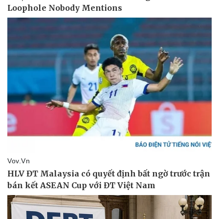
Sức khỏe
Đời sống
Dinh dưỡng - món ngon
Nhà đẹp
Cây thuốc
Blog
Sản phụ khoa
Tình yêu - Gia đình
Nhi khoa
Nam khoa
Làm đẹp - giảm cân
Phòng mạch online
Ăn sạch sống khỏe