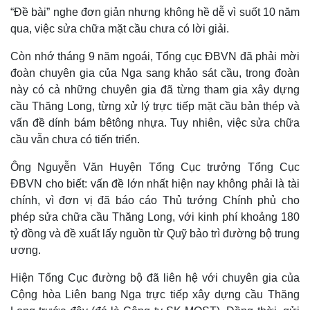
“Đề bài” nghe đơn giản nhưng không hề dễ vì suốt 10 năm
qua, việc sửa chữa mặt cầu chưa có lời giải.
Còn nhớ tháng 9 năm ngoái, Tổng cục ĐBVN đã phải mời
đoàn chuyên gia của Nga sang khảo sát cầu, trong đoàn
này có cả những chuyên gia đã từng tham gia xây dựng
cầu Thăng Long, từng xử lý trực tiếp mặt cầu bản thép và
vấn đề dính bám bêtông nhựa. Tuy nhiên, việc sửa chữa
cầu vẫn chưa có tiến triển.
Ông Nguyễn Văn Huyện Tổng Cục trưởng Tổng Cục
ĐBVN cho biết: vấn đề lớn nhất hiện nay không phải là tài
chính, vì đơn vị đã báo cáo Thủ tướng Chính phủ cho
phép sửa chữa cầu Thăng Long, với kinh phí khoảng 180
tỷ đồng và đề xuất lấy nguồn từ Quỹ bảo trì đường bộ trung
ương.
Hiện Tổng Cục đường bộ đã liên hệ với chuyên gia của
Cộng hòa Liên bang Nga trực tiếp xây dựng cầu Thăng
Pháp luật
Quân sự - Quốc phòng