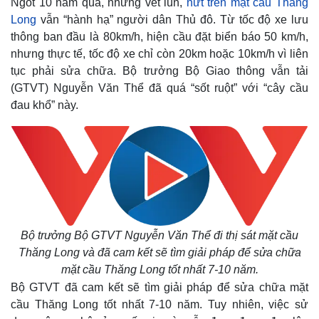
Ngót 10 năm qua, những vết lún,
nứt trên mặt cầu Thăng
Long
vẫn “hành hạ” người dân Thủ đô. Từ tốc độ xe lưu
thông ban đầu là 80km/h, hiện cầu đặt biển báo 50 km/h,
nhưng thực tế, tốc độ xe chỉ còn 20km hoặc 10km/h vì liên
tục phải sửa chữa. Bộ trưởng Bộ Giao thông vẫn tải
(GTVT) Nguyễn Văn Thể đã quá “sốt ruột” với “cây cầu
đau khổ” này.
Bộ trưởng Bộ GTVT Nguyễn Văn Thể đi thị sát mặt cầu
Thăng Long và đã cam kết sẽ tìm giải pháp để sửa chữa
mặt cầu Thăng Long tốt nhất 7-10 năm.
Bộ GTVT đã cam kết sẽ tìm giải pháp để sửa chữa mặt
cầu Thăng Long tốt nhất 7-10 năm. Tuy nhiên, việc sử