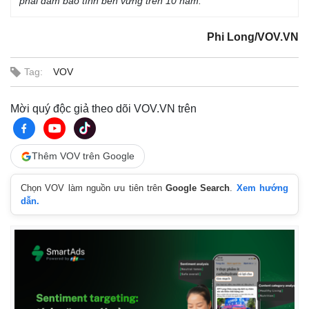
phải đảm bảo tính bền vững trên 10 năm.
Thể thao
Ô tô - Xe máy
Bóng đá
Ô tô
Phi Long/VOV.VN
Lịch thi đấu bóng đá
Xe máy
Thế giới thể thao
Tư vấn
Tag:
VOV
eSports
Hậu trường
Mời quý độc giả theo dõi VOV.VN trên
Thêm VOV trên Google
Chọn VOV làm nguồn ưu tiên trên
Google Search
.
Xem hướng
dẫn.