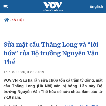
English
XÃ HỘI
/
Sửa mặt cầu Thăng Long và “lời
Chính trị
Xã hội
Đảng
Tin 24h
hứa” của Bộ trưởng Nguyễn Văn
Tổ chức nhân sự
Dự báo thời tiết
Thể
Quốc hội
Giáo dục
Nhận diện sự thật
Dấu ấn VOV
Việc làm
Thứ Ba, 06:30, 03/09/2019
Biển đảo
VOV.VN -Sau hai lần sửa chữa tốn cả trăm tỷ đồng, mặt
cầu Thăng Long (Hà Nội) vẫn bị hỏng. Lần này Bộ
trưởng Nguyễn Văn Thể hứa sẽ sửa chữa đảm bảo từ
7-10 năm.