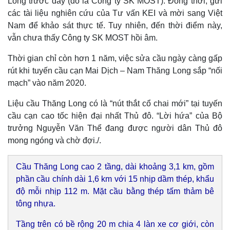
Long trước đây (đó là Công ty SK MOST). Đồng thời, gửi
Vụ án
Vũ khí
các tài liệu nghiên cứu của Tư vấn KEI và mời sang Việt
Tin nóng
Việt Nam
Tư vấn luật
Phân tích
Nam để khảo sát thực tế. Tuy nhiên, đến thời điểm này,
vẫn chưa thấy Công ty SK MOST hồi âm.
Thời gian chỉ còn hơn 1 năm, việc sửa cầu ngày càng gấp
rút khi tuyến cầu cạn Mai Dịch – Nam Thăng Long sắp “nối
mạch” vào năm 2020.
Liệu cầu Thăng Long có là “nút thắt cổ chai mới” tại tuyến
cầu cạn cao tốc hiện đại nhất Thủ đô. “Lời hứa” của Bộ
trưởng Nguyễn Văn Thể đang được người dân Thủ đô
mong ngóng và chờ đợi./.
Cầu Thăng Long cao 2 tầng, dài khoảng 3,1 km, gồm
phần cầu chính dài 1,6 km với 15 nhịp dầm thép, khẩu
độ mỗi nhịp 112 m. Mặt cầu bằng thép tấm thảm bê
tông nhựa.
Tầng trên có bề rộng 20 m chia 4 làn xe cơ giới, còn