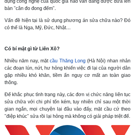
dụng công nghệ của quốc gia nào vẫn đang được đưa lên
bàn "cân đo đong đếm".
Vấn đề hiện tại là sử dụng phương án sửa chữa nào? Đó
có thể là Nga, Mỹ, Đức, Nhật…
Có bí mật gì từ Liên Xô?
Nhiều năm nay, mặt
cầu Thăng Long
(Hà Nội) nhan nhản
các đoạn lún, nứt, hư hỏng khiến việc đi lại của người dân
gặp nhiều khó khăn, tiềm ẩn nguy cơ mất an toàn giao
thông.
Để khắc phục tình trạng này, các đơn vị chức năng liên tục
sửa chữa với chi phí tốn kém, tuy nhiên chỉ sau một thời
gian ngắn, mọi chuyện lại đâu vào đấy, mặt cầu cứ theo
"điệp khúc" sửa rồi lại hỏng mà không có giải pháp triệt để.