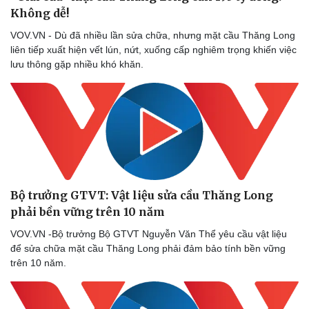
Không dễ!
VOV.VN - Dù đã nhiều lần sửa chữa, nhưng mặt cầu Thăng Long
liên tiếp xuất hiện vết lún, nứt, xuống cấp nghiêm trọng khiến việc
lưu thông gặp nhiều khó khăn.
Bộ trưởng GTVT: Vật liệu sửa cầu Thăng Long
phải bền vững trên 10 năm ​
VOV.VN -Bộ trưởng Bộ GTVT Nguyễn Văn Thể yêu cầu vật liệu
Du lịch
Podcast
để sửa chữa mặt cầu Thăng Long phải đảm bảo tính bền vững
Tư vấn
Câu chuyện thời sự
trên 10 năm.
Săn Tour
Đọc truyện đêm khuya
check-in
Cửa sổ tình yêu
Kể chuyện cho bé