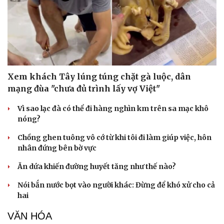
Xem khách Tây lúng túng chặt gà luộc, dân
mạng đùa "chưa đủ trình lấy vợ Việt"
Vì sao lạc đà có thể đi hàng nghìn km trên sa mạc khô
nóng?
Chồng ghen tuông vô cớ từ khi tôi đi làm giúp việc, hôn
nhân đứng bên bờ vực
Ăn dứa khiến đường huyết tăng như thế nào?
Nói bắn nước bọt vào người khác: Đừng để khó xử cho cả
hai
VĂN HÓA
Cải chính