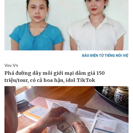
Doanh nghiệp
Công nghệ
Thông tin doanh nghiệp
Sành điệu
Doanh nghiệp 24h
Tin Công nghệ
Doanh nhân
Trải nghiệm
Vì cộng đồng
Chuyển đổi số