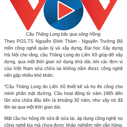
Cầu Thăng Long bắc qua sông Hồng.
Theo PGS.TS Nguyễn Đình Thám - Nguyên Trưởng Bộ
môn công nghệ quản lý và xây dựng, Đại học Xây dựng
Hà Nội cho rằng, cầu Thăng Long do Liên Xô giúp đỡ xây
dựng, qua một thời gian sử dụng khá dài, khi các đơn vị
của Việt Nam sửa chữa lại không nắm được công nghệ
nên gặp nhiều khó khăn.
Thế giới
Multimedia
“Cầu Thăng Long do Liên Xô thiết kế và họ thi công cho
Quan sát
Video
mình phần mặt đường. Cầu hoạt động từ năm 1985 đến
Cuộc sống đó đây
Ảnh
lần sửa chữa đầu tiên là khoảng 30 năm, như vậy nó đã
Hồ sơ
E-Magazine
tồn tại qua một thời gian dài.
Infographic
Mặt cầu hư hỏng rồi sửa đi sửa lại, áp dụng công nghệ nọ
công nghệ kia mà chưa được khảo nghiệm nên vẫn hỏng.