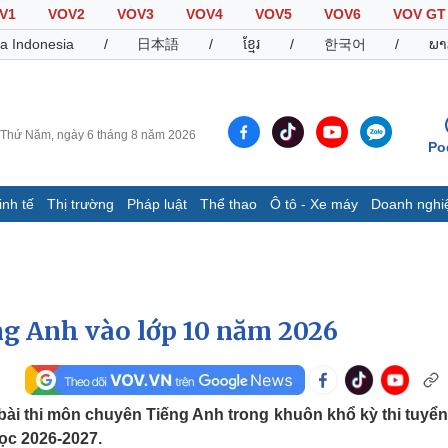
V1
VOV2
VOV3
VOV4
VOV5
VOV6
VOV GT
a Indonesia
/
日本語
/
ខ្មែរ
/
한국어
/
ພາ
Thứ Năm, ngày 6 tháng 8 năm 2026
Po
inh tế
Thị trường
Pháp luật
Thể thao
Ô tô - Xe máy
Doanh nghi
Thế giới
Multimedia
K
Quan sát
Video
B
Cuộc sống đó đây
Ảnh
K
Hồ sơ
E-Magazine
ng Anh vào lớp 10 năm 2026
Infographic
Thể thao
Ô tô - Xe máy
D
 bài thi môn chuyên Tiếng Anh trong khuôn khổ kỳ thi tuyển
ọc 2026-2027.
Bóng đá
Ô tô
T