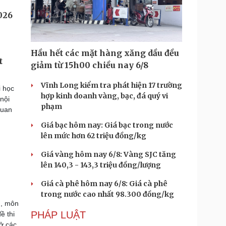
Hầu hết các mặt hàng xăng dầu đều
t
giảm từ 15h00 chiều nay 6/8
Vĩnh Long kiểm tra phát hiện 17 trường
i học
hợp kinh doanh vàng, bạc, đá quý vi
nội
phạm
quan
Giá bạc hôm nay: Giá bạc trong nước
lên mức hơn 62 triệu đồng/kg
Giá vàng hôm nay 6/8: Vàng SJC tăng
lên 140,3 - 143,3 triệu đồng/lượng
Giá cà phê hôm nay 6/8: Giá cà phê
trong nước cao nhất 98.300 đồng/kg
n, môn
PHÁP LUẬT
ề thi
ở các