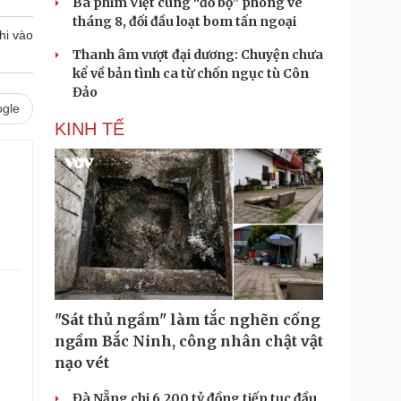
Ba phim Việt cùng “đổ bộ” phòng vé
tháng 8, đối đầu loạt bom tấn ngoại
hi vào
Thanh âm vượt đại dương: Chuyện chưa
kể về bản tình ca từ chốn ngục tù Côn
Đảo
gle
KINH TẾ
"Sát thủ ngầm" làm tắc nghẽn cống
.
ngầm Bắc Ninh, công nhân chật vật
nạo vét
Đà Nẵng chi 6.200 tỷ đồng tiếp tục đầu