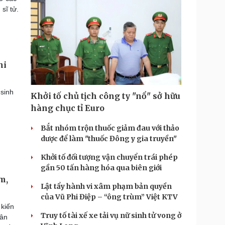
sĩ tử.
hi
 sinh
Khởi tố chủ tịch công ty "nổ" sở hữu
hàng chục tỉ Euro
Bắt nhóm trộn thuốc giảm đau với thảo
dược để làm "thuốc Đông y gia truyền"
Khởi tố đối tượng vận chuyển trái phép
gần 50 tấn hàng hóa qua biên giới
m,
Lật tẩy hành vi xâm phạm bản quyền
của Vũ Phi Điệp – “ông trùm” Việt KTV
 kiến
Truy tố tài xế xe tải vụ nữ sinh tử vong ở
hân