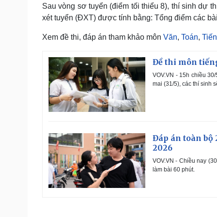
Sau vòng sơ tuyển (điểm tối thiểu 8), thí sinh dự 
xét tuyển (ĐXT) được tính bằng: Tổng điểm các bài 
Xem đề thi, đáp án tham khảo môn
Văn
,
Toán
,
Tiế
Đề thi môn tiến
VOV.VN - 15h chiều 30/5,
mai (31/5), các thí sinh
Đáp án toàn bộ 
2026
VOV.VN - Chiều nay (30/5
làm bài 60 phút.