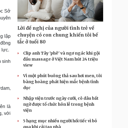
Doanh nghiệp 24h
Tin Công nghệ
Doanh nhân
Trải nghiệm
ộc Sở
ì cộng đồng
Chuyển đổi số
huyên
Lời đề nghị của người tình trẻ về
u lịch
Podcast
chuyện có con chung khiến tôi bế
g lập
Tư vấn
Câu chuyện thời sự
tắc ở tuổi 80
 đồng
Săn Tour
Đọc truyện đêm khuya
 lực.
heck-in
Cửa sổ tình yêu
Clip anh Tây 'phê' và ngơ ngác khi gội
Kể chuyện cho bé
đầu massage ở Việt Nam hút 24 triệu
 sinh
Hạt giống tâm hồn
view
Vì một phút buông thả sau hơi men, tôi
bàng hoàng phát hiện mắc bệnh tình
dục
rdam,
Nhập viện trước ngày cưới, cô dâu bất
ngờ được tổ chức hôn lễ trong bệnh
ên là
viện
, với
5 hạng mục nhiều người hối tiếc vì bỏ
qua khi cải tạo nhà