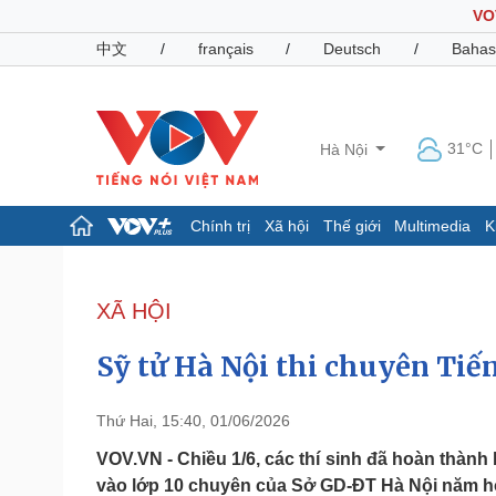
VO
中文
/
français
/
Deutsch
/
Bahas
31°C
Hà Nội
Chính trị
Xã hội
Thế giới
Multimedia
K
Chính trị
Xã hội
Đảng
Tin 24h
XÃ HỘI
Tổ chức nhân sự
Dự báo thời tiết
Quốc hội
Giáo dục
Sỹ tử Hà Nội thi chuyên Tiế
Nhận diện sự thật
Dấu ấn VOV
Việc làm
Biển đảo
Thứ Hai, 15:40, 01/06/2026
Pháp luật
Quân sự - Quốc phòng
VOV.VN - Chiều 1/6, các thí sinh đã hoàn thành
vào lớp 10 chuyên của Sở GD-ĐT Hà Nội năm h
Vụ án
Vũ khí