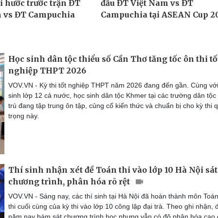
Học sinh dân tộc thiểu số Cần Thơ tăng tốc ôn thi tố
nghiệp THPT 2026
VOV.VN - Kỳ thi tốt nghiệp THPT năm 2026 đang đến gần. Cùng vớ
sinh lớp 12 cả nước, học sinh dân tộc Khmer tại các trường dân tộc 
trú đang tập trung ôn tập, củng cố kiến thức và chuẩn bị cho kỳ thi 
trọng này.
Thí sinh nhận xét đề Toán thi vào lớp 10 Hà Nội sát
chương trình, phân hóa rõ rệt
VOV.VN - Sáng nay, các thí sinh tại Hà Nội đã hoàn thành môn Toá
thi cuối cùng của kỳ thi vào lớp 10 công lập đại trà. Theo ghi nhận, đ
năm nay bám sát chương trình học nhưng vẫn có độ phân hóa cao 