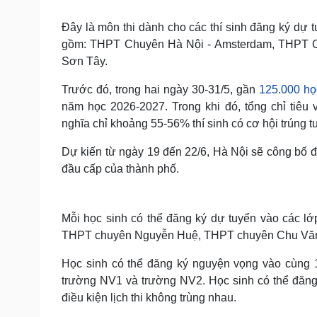
Tin nóng
Việt Nam
Tư vấn luật
Phân tích
Đây là môn thi dành cho các thí sinh đăng ký dự
gồm: THPT Chuyên Hà Nội - Amsterdam, THPT
Sơn Tây.
Sức khỏe
Đời sống
Trước đó, trong hai ngày 30-31/5, gần
125.000 họ
Dinh dưỡng - món ngon
Nhà đẹp
năm học 2026-2027. Trong khi đó, tổng chỉ tiêu
Cây thuốc
Blog
nghĩa chỉ khoảng 55-56% thí sinh có cơ hội trúng t
Sản phụ khoa
Tình yêu - Gia đình
Nhi khoa
Dự kiến từ ngày 19 đến 22/6, Hà Nội sẽ công bố đ
Nam khoa
đầu cấp của thành phố.
Làm đẹp - giảm cân
Phòng mạch online
Ăn sạch sống khỏe
Mỗi học sinh có thể đăng ký dự tuyển vào các l
Cải chính
THPT chuyên Nguyễn Huệ, THPT chuyên Chu Văn
Học sinh có thể đăng ký nguyện vọng vào cùng 1
trường NV1 và trường NV2. Học sinh có thể đăng
điều kiện lịch thi không trùng nhau.