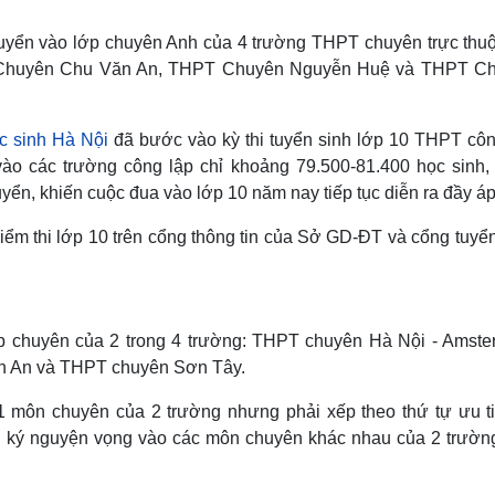
Lịch thi đấu bóng đá
Xe máy
Thế giới thể thao
Tư vấn
 tuyển vào lớp chuyên Anh của 4 trường THPT chuyên trực thu
eSports
V
 Chuyên Chu Văn An, THPT Chuyên Nguyễn Huệ và THPT C
Hậu trường
Văn hóa
Giải trí
D
c sinh Hà Nội
đã bước vào kỳ thi tuyển sinh lớp 10 THPT côn
Sân khấu - Điện ảnh
Nghệ sĩ
 vào các trường công lập chỉ khoảng 79.500-81.400 học sinh,
Văn học
Thời trang
uyển, khiến cuộc đua vào lớp 10 năm nay tiếp tục diễn ra đầy áp
Âm nhạc
Sao Việt
c
Di sản
iểm thi lớp 10 trên cổng thông tin của Sở GD-ĐT và cổng tuyển
ớp chuyên của 2 trong 4 trường: THPT chuyên Hà Nội - Amste
 An và THPT chuyên Sơn Tây.
 môn chuyên của 2 trường nhưng phải xếp theo thứ tự ưu ti
 ký nguyện vọng vào các môn chuyên khác nhau của 2 trường