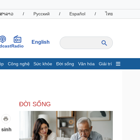
ສາລາວ
/
Русский
/
Español
/
ไทย
English
dcast
Radio
ệp
Công nghệ
Sức khỏe
Đời sống
Văn hóa
Giải trí
inh tế
Thị trường
ất động sản
Giá vàng
hởi nghiệp
Tiêu dùng
Tỷ giá
ĐỜI SỐNG
Chứng khoán
Giá cà phê
oanh nghiệp
Công nghệ
 sinh
hông tin doanh nghiệp
Sành điệu