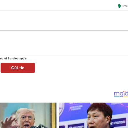
ms of Service
apply.
Gửi tin