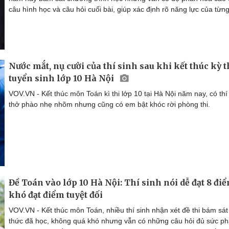
câu hình học và câu hỏi cuối bài, giúp xác định rõ năng lực của từng 
Nước mắt, nụ cười của thí sinh sau khi kết thúc kỳ t
tuyển sinh lớp 10 Hà Nội
VOV.VN - Kết thúc môn Toán kì thi lớp 10 tại Hà Nội năm nay, có thí
thở phào nhẹ nhõm nhưng cũng có em bật khóc rời phòng thi.
Đề Toán vào lớp 10 Hà Nội: Thí sinh nói dễ đạt 8 điể
khó đạt điểm tuyệt đối
VOV.VN - Kết thúc môn Toán, nhiều thí sinh nhận xét đề thi bám sát
thức đã học, không quá khó nhưng vẫn có những câu hỏi đủ sức p