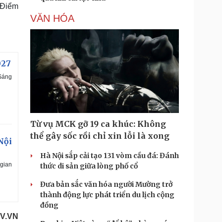
. Điểm
VĂN HÓA
027
 Sáng
Từ vụ MCK gỡ 19 ca khúc: Không
thể gây sốc rồi chỉ xin lỗi là xong
Nội
Hà Nội sắp cải tạo 131 vòm cầu đá: Đánh
 gian
thức di sản giữa lòng phố cổ
Đưa bản sắc văn hóa người Mường trở
thành động lực phát triển du lịch cộng
đồng
V.VN