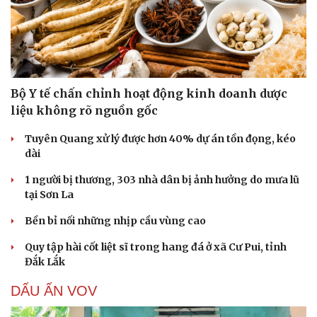
Bộ Y tế chấn chỉnh hoạt động kinh doanh dược
liệu không rõ nguồn gốc
Tuyên Quang xử lý được hơn 40% dự án tồn đọng, kéo
dài
1 người bị thương, 303 nhà dân bị ảnh hưởng do mưa lũ
tại Sơn La
Bền bỉ nối những nhịp cầu vùng cao
Quy tập hài cốt liệt sĩ trong hang đá ở xã Cư Pui, tỉnh
Đắk Lắk
DẤU ẤN VOV