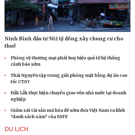
Ninh Bình đầu tư 502 tỷ đồng xây chung cư cho
thuê
Phòng vệ thương mại phát huy hiệu quả từ hệ thống
cảnh báo sớm
Thái Nguyên tập trung giải phóng mặt bằng dự án cao
tốc CT07
Đắk Lắk thực hiện chuyển giao vốn nhà nước tại doanh
Văn hóa
Giải trí
nghiệp
Sân khấu - Điện ảnh
Nghệ sĩ
Văn học
Thời trang
Giám sát tài sản mã hóa để sớm đưa Việt Nam ra khỏi
Âm nhạc
Sao Việt
"danh sách xám" của FATF
Di sản
DU LỊCH