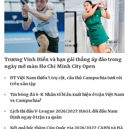
Trương Vinh Hiển và bạn gái thắng áp đảo trong
ngày mở màn Ho Chi Minh City Open
ĐT Việt Nam thiếu 5 trụ cột, cầu thủ Campuchia tươi rói
trên sân tập
Tin bóng đá 6-8: Nhân tố bí ẩn xuất hiện ở trận Việt Nam
vs Campuchia?
Lịch thi đấu V-League 2026/2027: HAGL đối đầu Nam
Định ngay ở trận ra quân
Kết quả bốc thăm Cúp Quốc gia 2026/2027: CAHN và Hà