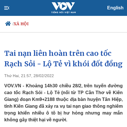
English
XÃ HỘI
/
Tai nạn liên hoàn trên cao tốc
Chính trị
Xã hội
Đảng
Tin 24h
Rạch Sỏi - Lộ Tẻ vì khói đốt đồng
Tổ chức nhân sự
Dự báo thời tiết
Quốc hội
Giáo dục
Thứ Hai, 21:57, 28/02/2022
Nhận diện sự thật
Dấu ấn VOV
Việc làm
VOV.VN - Khoảng 14h30 chiều 28/2, trên tuyến đường
Biển đảo
cao tốc Rạch Sỏi - Lộ Tẻ (nối từ TP Cần Thơ về Kiên
Giang) đoạn Km9+2188 thuộc địa bàn huyện Tân Hiệp,
tỉnh Kiên Giang đã xảy ra vụ tai nạn giao thông nghiêm
trọng khiến nhiều ô tô bị hư hỏng nhưng may mắn
không gây thiệt hại về người.