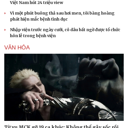
Vì một phút buông thả sau hơi men, tôi bàng hoàng
phát hiện mắc bệnh tình dục
Nhập viện trước ngày cưới, cô dâu bất ngờ được tổ chức
hôn lễ trong bệnh viện
VĂN HÓA
Từ vụ MCK gỡ 19 ca khúc: Không thể gây sốc rồi