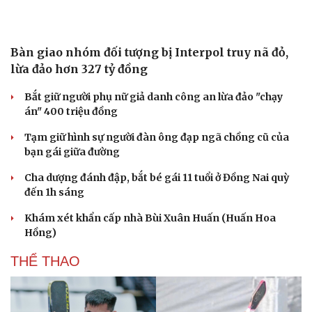
Hạt giống tâm hồn
Bàn giao nhóm đối tượng bị Interpol truy nã đỏ,
lừa đảo hơn 327 tỷ đồng
Bắt giữ người phụ nữ giả danh công an lừa đảo "chạy
án" 400 triệu đồng
Tạm giữ hình sự người đàn ông đạp ngã chồng cũ của
bạn gái giữa đường
Cha dượng đánh đập, bắt bé gái 11 tuổi ở Đồng Nai quỳ
đến 1h sáng
Khám xét khẩn cấp nhà Bùi Xuân Huấn (Huấn Hoa
Hồng)
THỂ THAO