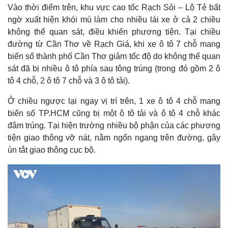
Vào thời điểm trên, khu vực cao tốc Rạch Sỏi – Lộ Tẻ bất
ngờ xuất hiện khói mù làm cho nhiều lái xe ở cả 2 chiều
không thể quan sát, điều khiển phương tiện. Tại chiều
đường từ Cần Thơ về Rạch Giá, khi xe ô tô 7 chỗ mang
biển số thành phố Cần Thơ giảm tốc độ do không thể quan
sát đã bị nhiều ô tô phía sau tông trúng (trong đó gồm 2 ô
tô 4 chỗ, 2 ô tô 7 chỗ và 3 ô tô tải).
Ở chiều ngược lại ngay vị trí trên, 1 xe ô tô 4 chỗ mang
biển số TP.HCM cũng bị một ô tô tải và ô tô 4 chỗ khác
đâm trúng. Tại hiện trường nhiều bộ phận của các phương
tiện giao thông vỡ nát, nằm ngổn ngang trên đường, gây
ùn tắt giao thông cục bộ.