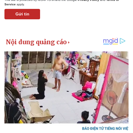
Vụ án
Vũ khí
Service
apply.
Tin nóng
Việt Nam
Tư vấn luật
Phân tích
Gửi tin