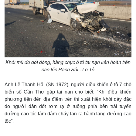
Khói mù do đốt đồng, hàng chục ô tô tai nạn liên hoàn trên
cao tốc Rạch Sỏi - Lộ Tẻ
Anh Lê Thanh Hải (SN 1972), người điều khiển ô tô 7 chỗ
biển số Cần Thơ gặp tai nạn cho biết: “Khi điều khiển
phương tiện đến địa điểm trên thì xuất hiện khói dày đặc
do người dân đốt rơm rạ ở ruộng phía bên trái tuyến
đường cao tốc làm đám cháy lan ra hành lang đường cao
tốc”.