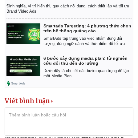
Định nghĩa, vị trí hiển thị, quy cách nội dung, cách thiết lập và tối ưu
Brand Video Ads.
Smartads Targeting: 4 phương thức chọn
trên hệ thống quảng cáo
SmartAds tập trung vào việc nhắm đúng đối
tượng, đúng ngữ cảnh và thời điểm để tối ưu.
6 bước xây dựng media plan: từ nghiên
cứu đối thủ đến đo lường
Dưới đây là chi tiết các bước quan trọng để lập
một Media Plan.
Viết bình luận
Pháp luật
Quân sự - Quốc phòng
This site is protected by reCAPTCHA and the Google
Privacy Policy
and
Terms of