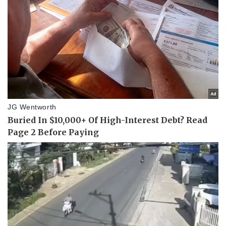
Thể thao
Ô tô - Xe máy
Bóng đá
Ô tô
Lịch thi đấu bóng đá
Xe máy
Thế giới thể thao
Tư vấn
eSports
Hậu trường