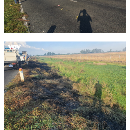
Kinh tế
Thị trường
Bất động sản
Giá vàng
Khởi nghiệp
Tiêu dùng
Tỷ giá
Chứng khoán