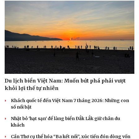
Du lịch biển Việt Nam: Muốn bứt phá phải vượt
khỏi lợi thế tự nhiên
Khách quốc tế đến Việt Nam 7 tháng 2026: Những con
số nổi bật
Nhặt bỏ 'hạt sạn' để làng biển Đắk Lắk giữ chân du
khách
Cần Thơ cụ thể hóa “Ba kết nối”, xúc tiến đón dòng vốn
và du khách Thái Lan