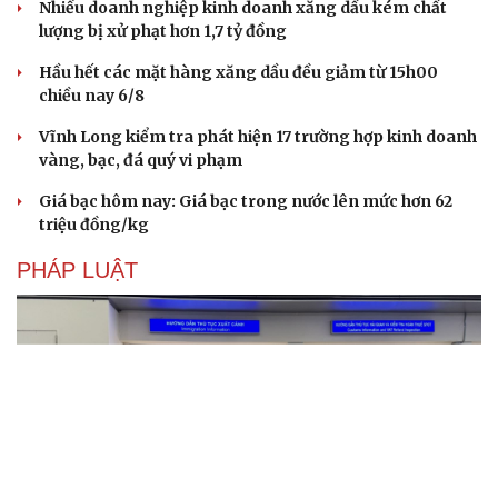
lượng bị xử phạt hơn 1,7 tỷ đồng
Hầu hết các mặt hàng xăng dầu đều giảm từ 15h00
chiều nay 6/8
Vĩnh Long kiểm tra phát hiện 17 trường hợp kinh doanh
vàng, bạc, đá quý vi phạm
Giá bạc hôm nay: Giá bạc trong nước lên mức hơn 62
triệu đồng/kg
PHÁP LUẬT
Du lịch
Podcast
Tư vấn
Câu chuyện thời sự
Săn Tour
Đọc truyện đêm khuya
check-in
Cửa sổ tình yêu
Kể chuyện cho bé