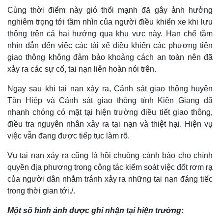
Cùng thời điểm này gió thổi mạnh đã gây ảnh hưởng
nghiêm trọng tới tầm nhìn của người điều khiển xe khi lưu
thông trên cả hai hướng qua khu vực này. Hạn chế tầm
nhìn dẫn đến việc các tài xế điều khiển các phương tiện
giao thông không đảm bảo khoảng cách an toàn nên đã
xảy ra các sự cố, tai nạn liên hoàn nói trên.
Ngay sau khi tai nạn xảy ra, Cảnh sát giao thông huyện
Tân Hiệp và Cảnh sát giao thông tỉnh Kiên Giang đã
nhanh chóng có mặt tại hiện trường điều tiết giao thông,
điều tra nguyên nhân xảy ra tại nạn và thiệt hại. Hiện vụ
việc vẫn đang được tiếp tục làm rõ.
Thế giới
Multimedia
Quan sát
Video
Vụ tai nạn xảy ra cũng là hồi chuông cảnh báo cho chính
Cuộc sống đó đây
Ảnh
quyền địa phương trong công tác kiểm soát việc đốt rơm rạ
Hồ sơ
E-Magazine
của người dân nhằm tránh xảy ra những tai nạn đáng tiếc
Infographic
trong thời gian tới./.
Một số hình ảnh được ghi nhận tại hiện trường: