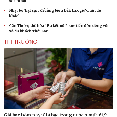
số nổi bật
Nhặt bỏ 'hạt sạn' để làng biển Đắk Lắk giữ chân du
khách
Cần Thơ cụ thể hóa “Ba kết nối”, xúc tiến đón dòng vốn
và du khách Thái Lan
THỊ TRƯỜNG
Giá bạc hôm nay: Giá bạc trong nước ở mức 61,9