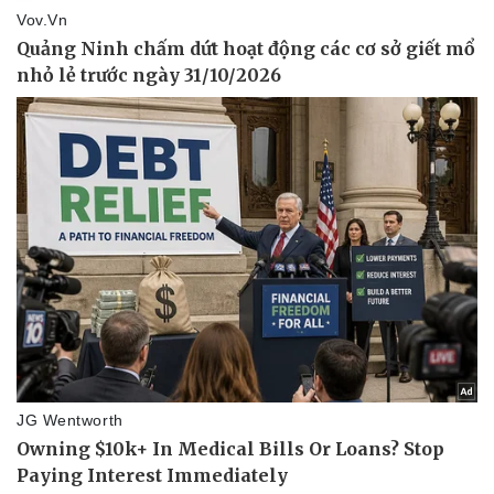
Doanh nghiệp
Công nghệ
Thông tin doanh nghiệp
Sành điệu
Doanh nghiệp 24h
Tin Công nghệ
Doanh nhân
Trải nghiệm
Vì cộng đồng
Chuyển đổi số