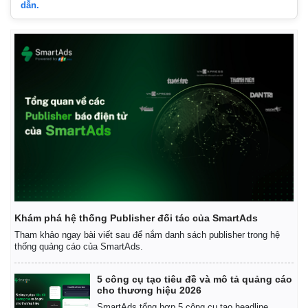
Vụ án
Vũ khí
dẫn.
Tin nóng
Việt Nam
Tư vấn luật
Phân tích
Khám phá hệ thống Publisher đối tác của SmartAds
Tham khảo ngay bài viết sau để nắm danh sách publisher trong hệ
thống quảng cáo của SmartAds.
5 công cụ tạo tiêu đề và mô tả quảng cáo
cho thương hiệu 2026
SmartAds tổng hợp 5 công cụ tạo headline