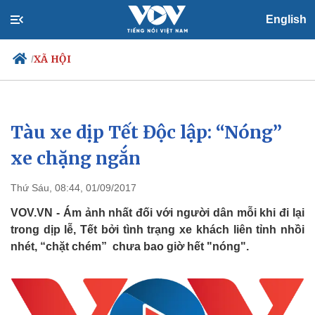
English
XÃ HỘI
/
Tàu xe dịp Tết Độc lập: “Nóng”
Chính trị
Xã hội
Đảng
Tin 24h
xe chặng ngắn ​
Tổ chức nhân sự
Dự báo thời tiết
Quốc hội
Giáo dục
Thứ Sáu, 08:44, 01/09/2017
Nhận diện sự thật
Dấu ấn VOV
Việc làm
VOV.VN - Ám ảnh nhất đối với người dân mỗi khi đi lại
Biển đảo
trong dịp lễ, Tết bởi tình trạng xe khách liên tỉnh nhồi
nhét, “chặt chém” chưa bao giờ hết "nóng".