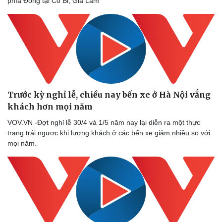
phía Đông tại Cổ Bi, Gia Lâm
Trước kỳ nghỉ lễ, chiều nay bến xe ở Hà Nội vắng
khách hơn mọi năm
VOV.VN -Đợt nghỉ lễ 30/4 và 1/5 năm nay lại diễn ra một thực
trạng trái ngược khi lượng khách ở các bến xe giảm nhiều so với
mọi năm.
Văn hóa
Giải trí
Sân khấu - Điện ảnh
Nghệ sĩ
Văn học
Thời trang
Âm nhạc
Sao Việt
Di sản