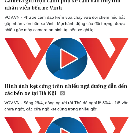
Camera ghi trọn cảnh phụ xe cầm dao truy tìm
nhân viên bến xe Vinh
VOV.VN - Phụ xe cầm dao kiếm vừa chạy vừa đòi chém nếu bắt
gặp nhân viên bến xe Vinh. Mọi hành động của đối tượng, được
nhiều góc máy camera an ninh tại bến xe ghi lại.
Hình ảnh kẹt cứng trên nhiều ngả đường dẫn đến
các bến xe tại Hà Nội
VOV.VN - Sáng 29/4, dòng người rời Thủ đô nghỉ lễ 30/4 - 1/5 vẫn
chưa ngớt, các cửa ngõ kẹt cứng trong nhiều giờ.