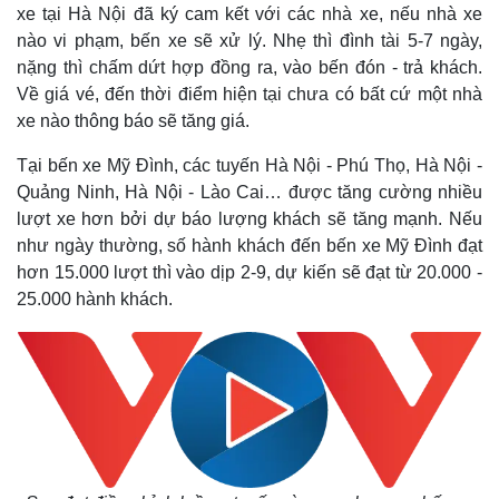
xe tại Hà Nội đã ký cam kết với các nhà xe, nếu nhà xe
nào vi phạm, bến xe sẽ xử lý. Nhẹ thì đình tài 5-7 ngày,
nặng thì chấm dứt hợp đồng ra, vào bến đón - trả khách.
Về giá vé, đến thời điểm hiện tại chưa có bất cứ một nhà
xe nào thông báo sẽ tăng giá.
Tại bến xe Mỹ Đình, các tuyến Hà Nội - Phú Thọ, Hà Nội -
Quảng Ninh, Hà Nội - Lào Cai… được tăng cường nhiều
lượt xe hơn bởi dự báo lượng khách sẽ tăng mạnh. Nếu
như ngày thường, số hành khách đến bến xe Mỹ Đình đạt
hơn 15.000 lượt thì vào dịp 2-9, dự kiến sẽ đạt từ 20.000 -
25.000 hành khách.
Thế giới
Multimedia
Quan sát
Video
Cuộc sống đó đây
Ảnh
Hồ sơ
E-Magazine
Infographic