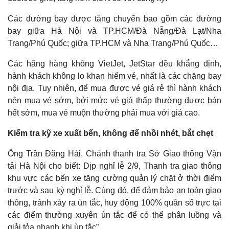
Các đường bay được tăng chuyến bao gồm các đường
bay giữa Hà Nội và TP.HCM/Đà Nẵng/Đà Lạt/Nha
Trang/Phú Quốc; giữa TP.HCM và Nha Trang/Phú Quốc…
Các hãng hàng không VietJet, JetStar đều khẳng định,
hành khách không lo khan hiếm vé, nhất là các chặng bay
nội địa. Tuy nhiên, để mua được vé giá rẻ thì hành khách
nên mua vé sớm, bởi mức vé giá thấp thường được bán
hết sớm, mua vé muộn thường phải mua với giá cao.
Kiểm tra kỹ xe xuất bến, không để nhồi nhét, bắt chẹt
Ông Trần Đăng Hải, Chánh thanh tra Sở Giao thông Vận
tải Hà Nội cho biết: Dịp nghỉ lễ 2/9, Thanh tra giao thông
khu vực các bến xe tăng cường quản lý chặt ở thời điểm
trước và sau kỳ nghỉ lễ. Cùng đó, để đảm bảo an toàn giao
thông, tránh xảy ra ùn tắc, huy động 100% quân số trực tại
các điểm thường xuyên ùn tắc để có thể phân luồng và
giải tỏa nhanh khi ùn tắc”.