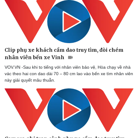
Sức khỏe
Đời sống
Clip phụ xe khách cầm dao truy tìm, đòi chém
Dinh dưỡng - món ngon
Nhà đẹp
nhân viên bến xe Vinh
Cây thuốc
Blog
VOV.VN -Sau khi to tiếng với nhân viên bảo vệ, Hòa chạy về nhà
Sản phụ khoa
Tình yêu - Gia đình
vác theo hai con dao dài 70 – 80 cm lao vào bến xe tìm nhân viên
Nhi khoa
này giải quyết mâu thuẫn.
Nam khoa
Làm đẹp - giảm cân
Phòng mạch online
Ăn sạch sống khỏe