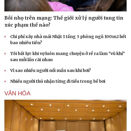
Bôi nhọ trên mạng: Thế giới xử lý người tung tin
xúc phạm thế nào?
Chi phí xây nhà mái Nhật 1 tầng 3 phòng ngủ 100m2 hết
bao nhiêu tiền?
Tôi bất lực khi vợ luôn mang chuyện ở rể ra làm "vũ khí"
sau mỗi lần cãi nhau
Vì sao nhiều người nổi mẩn sau khi bơi?
Nhiều người thú nhận từng đi tiểu trong bể bơi
VĂN HÓA
Du lịch
Podcast
Tư vấn
Câu chuyện thời sự
Săn Tour
Đọc truyện đêm khuya
check-in
Cửa sổ tình yêu
Kể chuyện cho bé