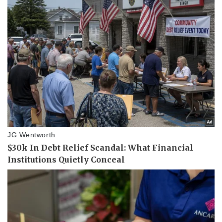
Thể thao
Ô tô - Xe máy
Bóng đá
Ô tô
Lịch thi đấu bóng đá
Xe máy
Thế giới thể thao
Tư vấn
eSports
Hậu trường