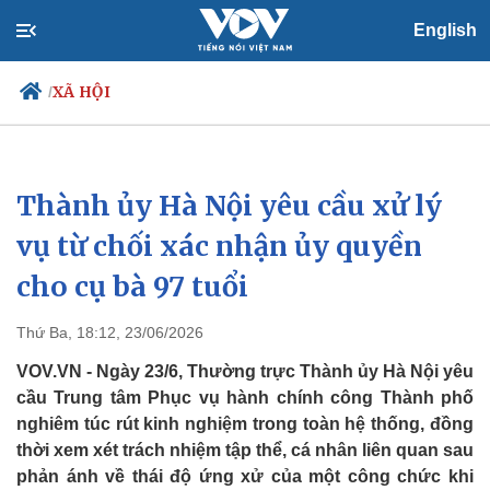
English
XÃ HỘI
/
Thành ủy Hà Nội yêu cầu xử lý
Chính trị
Xã hội
Đảng
Tin 24h
vụ từ chối xác nhận ủy quyền
Tổ chức nhân sự
Dự báo thời tiết
cho cụ bà 97 tuổi
Quốc hội
Giáo dục
Nhận diện sự thật
Dấu ấn VOV
Việc làm
Thứ Ba, 18:12, 23/06/2026
Biển đảo
VOV.VN - Ngày 23/6, Thường trực Thành ủy Hà Nội yêu
cầu Trung tâm Phục vụ hành chính công Thành phố
nghiêm túc rút kinh nghiệm trong toàn hệ thống, đồng
thời xem xét trách nhiệm tập thể, cá nhân liên quan sau
phản ánh về thái độ ứng xử của một công chức khi