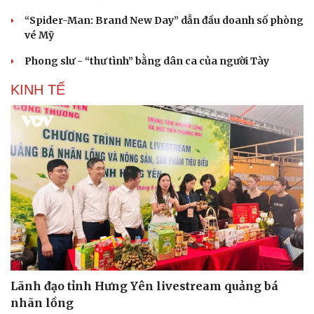
“Spider-Man: Brand New Day” dẫn đầu doanh số phòng
vé Mỹ
Phong slư - “thư tình” bằng dân ca của người Tày
KINH TẾ
Sức khỏe
Đời sống
Dinh dưỡng - món ngon
Nhà đẹp
Cây thuốc
Blog
Sản phụ khoa
Tình yêu - Gia đình
Nhi khoa
Nam khoa
Làm đẹp - giảm cân
Phòng mạch online
Ăn sạch sống khỏe
Lãnh đạo tỉnh Hưng Yên livestream quảng bá
nhãn lồng