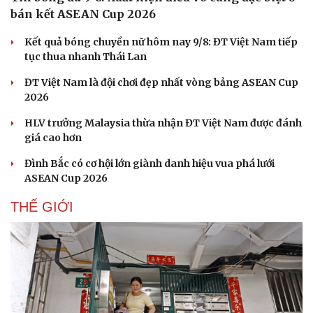
bán kết ASEAN Cup 2026
Kết quả bóng chuyền nữ hôm nay 9/8: ĐT Việt Nam tiếp
tục thua nhanh Thái Lan
ĐT Việt Nam là đội chơi đẹp nhất vòng bảng ASEAN Cup
2026
HLV trưởng Malaysia thừa nhận ĐT Việt Nam được đánh
giá cao hơn
Đình Bắc có cơ hội lớn giành danh hiệu vua phá lưới
ASEAN Cup 2026
THẾ GIỚI
Du lịch
Podcast
Tư vấn
Câu chuyện thời sự
Săn Tour
Đọc truyện đêm khuya
check-in
Cửa sổ tình yêu
Kể chuyện cho bé