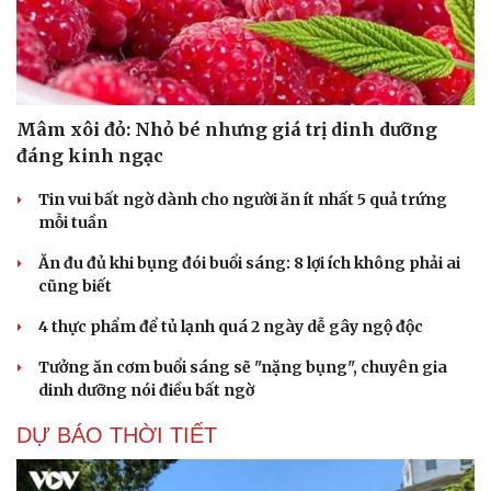
Mâm xôi đỏ: Nhỏ bé nhưng giá trị dinh dưỡng
đáng kinh ngạc
Tin vui bất ngờ dành cho người ăn ít nhất 5 quả trứng
mỗi tuần
Ăn đu đủ khi bụng đói buổi sáng: 8 lợi ích không phải ai
cũng biết
4 thực phẩm để tủ lạnh quá 2 ngày dễ gây ngộ độc
Tưởng ăn cơm buổi sáng sẽ "nặng bụng", chuyên gia
dinh dưỡng nói điều bất ngờ
DỰ BÁO THỜI TIẾT