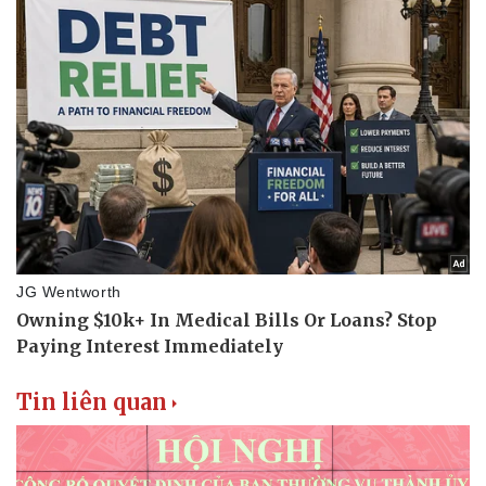
Thể thao
Ô tô - Xe máy
Bóng đá
Ô tô
Lịch thi đấu bóng đá
Xe máy
Thế giới thể thao
Tư vấn
eSports
Hậu trường
Tin liên quan