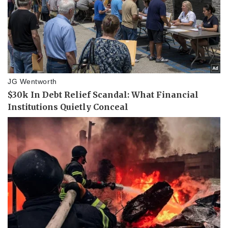
Vụ án
Vũ khí
Tin nóng
Việt Nam
Tư vấn luật
Phân tích