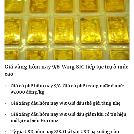
Giá vàng hôm nay 9/8: Vàng SJC tiếp tục trụ ở mức
cao
Giá cà phê hôm nay 9/8: Giá cà phê trong nước ở mức
Văn hóa
Giải trí
97.000 đồng/kg
Sân khấu - Điện ảnh
Nghệ sĩ
Văn học
Thời trang
Giá xăng dầu hôm nay 9/8: Giá dầu thế giới tăng nhẹ
Âm nhạc
Sao Việt
Giá xăng dầu hôm nay 8/8: Giá dầu giảm khi có tín hiệu
Di sản
mở lại eo biển Hormuz
Tỷ giá USD hôm nay 8/8: Giá bán USD hạ xuống còn