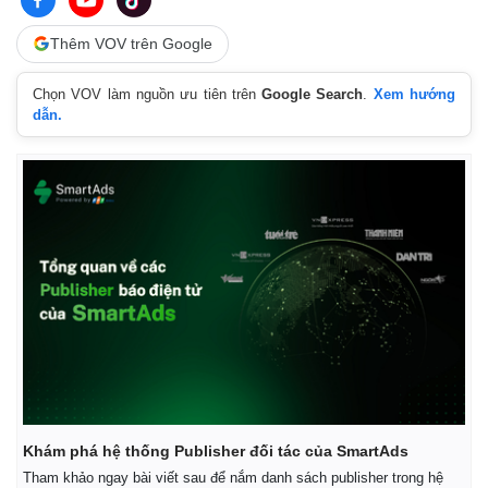
Thêm VOV trên Google
Chọn VOV làm nguồn ưu tiên trên
Google Search
.
Xem hướng
dẫn.
Kinh tế
Thị trường
Bất động sản
Giá vàng
Khởi nghiệp
Tiêu dùng
Khám phá hệ thống Publisher đối tác của SmartAds
Tỷ giá
Chứng khoán
Tham khảo ngay bài viết sau để nắm danh sách publisher trong hệ