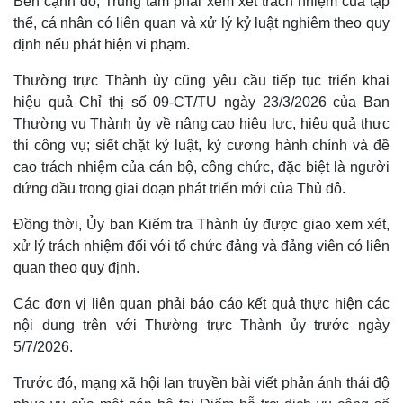
Bên cạnh đó, Trung tâm phải xem xét trách nhiệm của tập
thể, cá nhân có liên quan và xử lý kỷ luật nghiêm theo quy
định nếu phát hiện vi phạm.
Thường trực Thành ủy cũng yêu cầu tiếp tục triển khai
hiệu quả Chỉ thị số 09-CT/TU ngày 23/3/2026 của Ban
Thường vụ Thành ủy về nâng cao hiệu lực, hiệu quả thực
thi công vụ; siết chặt kỷ luật, kỷ cương hành chính và đề
cao trách nhiệm của cán bộ, công chức, đặc biệt là người
đứng đầu trong giai đoạn phát triển mới của Thủ đô.
Đồng thời, Ủy ban Kiểm tra Thành ủy được giao xem xét,
xử lý trách nhiệm đối với tổ chức đảng và đảng viên có liên
Thế giới
Multimedia
quan theo quy định.
Quan sát
Video
Cuộc sống đó đây
Ảnh
Các đơn vị liên quan phải báo cáo kết quả thực hiện các
Hồ sơ
E-Magazine
nội dung trên với Thường trực Thành ủy trước ngày
Infographic
5/7/2026.
Trước đó, mạng xã hội lan truyền bài viết phản ánh thái độ