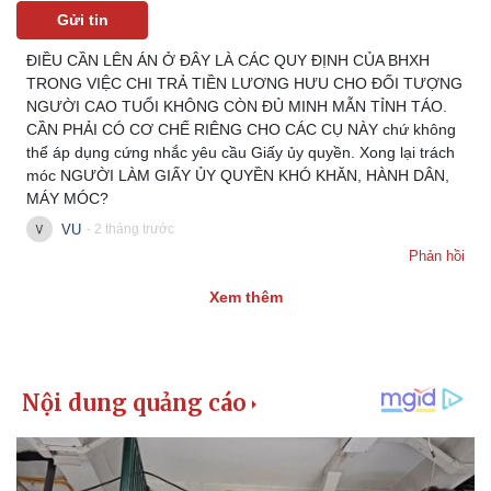
Gửi tin
ĐIỀU CẦN LÊN ÁN Ở ĐÂY LÀ CÁC QUY ĐỊNH CỦA BHXH
TRONG VIỆC CHI TRẢ TIỀN LƯƠNG HƯU CHO ĐỐI TƯỢNG
NGƯỜI CAO TUỔI KHÔNG CÒN ĐỦ MINH MẪN TỈNH TÁO.
CẦN PHẢI CÓ CƠ CHẾ RIÊNG CHO CÁC CỤ NÀY chứ không
thể áp dụng cứng nhắc yêu cầu Giấy ủy quyền. Xong lại trách
móc NGƯỜI LÀM GIẤY ỦY QUYỀN KHÓ KHĂN, HÀNH DÂN,
MÁY MÓC?
VU
- 2 tháng trước
Phản hồi
Xem thêm