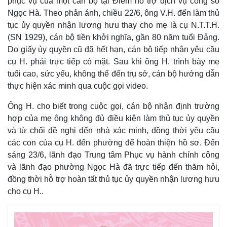
phục vụ của một cán bộ tại Điểm hỗ trợ dịch vụ công số
Ngọc Hà. Theo phản ánh, chiều 22/6, ông V.H. đến làm thủ
tục ủy quyền nhận lương hưu thay cho mẹ là cụ N.T.T.H.
(SN 1929), cán bộ tiền khởi nghĩa, gần 80 năm tuổi Đảng.
Do giấy ủy quyền cũ đã hết hạn, cán bộ tiếp nhận yêu cầu
cụ H. phải trực tiếp có mặt. Sau khi ông H. trình bày mẹ
tuổi cao, sức yếu, không thể đến trụ sở, cán bộ hướng dẫn
thực hiện xác minh qua cuộc gọi video.
Ông H. cho biết trong cuộc gọi, cán bộ nhận định trường
hợp của mẹ ông không đủ điều kiện làm thủ tục ủy quyền
và từ chối đề nghị đến nhà xác minh, đồng thời yêu cầu
các con của cụ H. đến phường để hoàn thiện hồ sơ. Đến
sáng 23/6, lãnh đạo Trung tâm Phục vụ hành chính công
và lãnh đạo phường Ngọc Hà đã trực tiếp đến thăm hỏi,
đồng thời hỗ trợ hoàn tất thủ tục ủy quyền nhận lương hưu
cho cụ H..