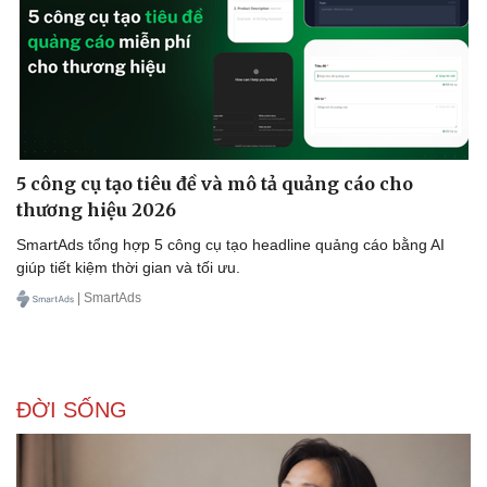
Doanh nghiệp
Công nghệ
Thông tin doanh nghiệp
Sành điệu
Doanh nghiệp 24h
Tin Công nghệ
Doanh nhân
Trải nghiệm
5 công cụ tạo tiêu đề và mô tả quảng cáo cho
Vì cộng đồng
Chuyển đổi số
thương hiệu 2026
SmartAds tổng hợp 5 công cụ tạo headline quảng cáo bằng AI
giúp tiết kiệm thời gian và tối ưu.
| SmartAds
ĐỜI SỐNG