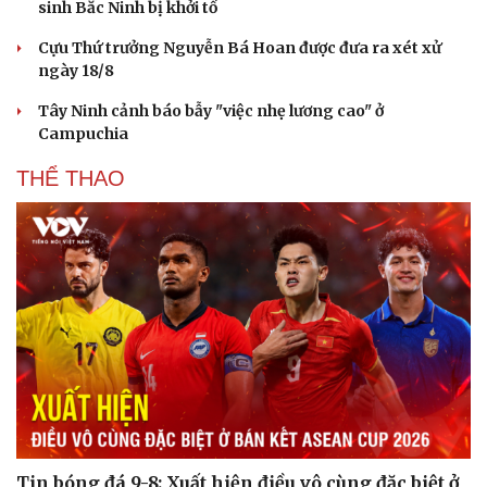
sinh Bắc Ninh bị khởi tố
Cựu Thứ trưởng Nguyễn Bá Hoan được đưa ra xét xử
ngày 18/8
Tây Ninh cảnh báo bẫy "việc nhẹ lương cao" ở
Campuchia
THỂ THAO
Tin bóng đá 9-8: Xuất hiện điều vô cùng đặc biệt ở