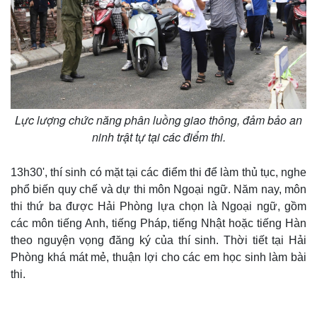
Lực lượng chức năng phân luồng giao thông, đảm bảo an
ninh trật tự tại các điểm thi.
13h30', thí sinh có mặt tại các điểm thi để làm thủ tục, nghe
phổ biến quy chế và dự thi môn Ngoại ngữ. Năm nay, môn
Thế giới
Multimedia
thi thứ ba được Hải Phòng lựa chọn là Ngoại ngữ, gồm
các môn tiếng Anh, tiếng Pháp, tiếng Nhật hoặc tiếng Hàn
Quan sát
Video
Cuộc sống đó đây
Ảnh
theo nguyện vọng đăng ký của thí sinh. Thời tiết tại Hải
Hồ sơ
E-Magazine
Phòng khá mát mẻ, thuận lợi cho các em học sinh làm bài
Infographic
thi.