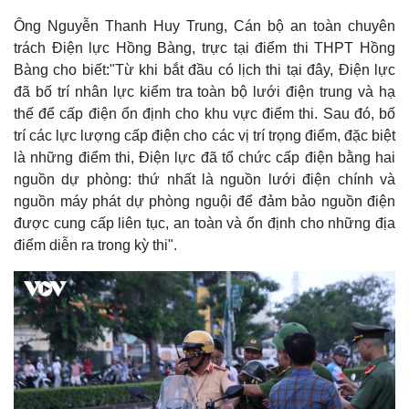
Ông Nguyễn Thanh Huy Trung, Cán bộ an toàn chuyên
trách Điện lực Hồng Bàng, trực tại điểm thi THPT Hồng
Bàng cho biết:"Từ khi bắt đầu có lịch thi tại đây, Điện lực
đã bố trí nhân lực kiểm tra toàn bộ lưới điện trung và hạ
thế để cấp điện ổn định cho khu vực điểm thi. Sau đó, bố
trí các lực lượng cấp điện cho các vị trí trọng điểm, đặc biệt
là những điểm thi, Điện lực đã tổ chức cấp điện bằng hai
nguồn dự phòng: thứ nhất là nguồn lưới điện chính và
nguồn máy phát dự phòng nguội để đảm bảo nguồn điện
được cung cấp liên tục, an toàn và ổn định cho những địa
điểm diễn ra trong kỳ thi".
Kinh tế
Thị trường
Bất động sản
Giá vàng
Khởi nghiệp
Tiêu dùng
Tỷ giá
Chứng khoán