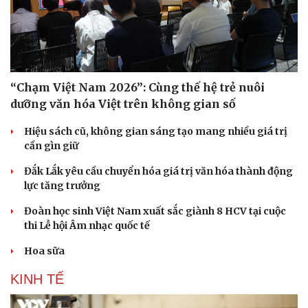
“Chạm Việt Nam 2026”: Cùng thế hệ trẻ nuôi
dưỡng văn hóa Việt trên không gian số
Hiệu sách cũ, không gian sáng tạo mang nhiều giá trị
cần gìn giữ
Đắk Lắk yêu cầu chuyển hóa giá trị văn hóa thành động
lực tăng trưởng
Văn hóa
Giải trí
Đoàn học sinh Việt Nam xuất sắc giành 8 HCV tại cuộc
Sân khấu - Điện ảnh
Nghệ sĩ
thi Lễ hội Âm nhạc quốc tế
Văn học
Thời trang
Âm nhạc
Sao Việt
Hoa sữa
Di sản
KINH TẾ