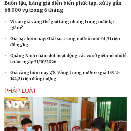
Buôn lậu, hàng giả diễn biến phức tạp, xử lý gần
Hạt giống tâm hồn
68.000 vụ trong 6 tháng
Vì sao giá vàng thế giới tăng nhưng trong nước lại
giảm?
Giá bạc hôm nay: Giá bạc trong nước ở mức 61,9 triệu
đồng/kg
Quảng Ninh chấm dứt hoạt động các cơ sở giết mổ nhỏ lẻ
trước ngày 31/10/2026
Giá vàng hôm nay 7/8: Vàng trong nước có giá 139,2-
142,2 triệu đồng/lượng
PHÁP LUẬT