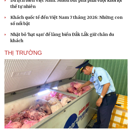
Du lịch biển Việt Nam: Muốn bứt phá phải vượt khỏi lợi
thế tự nhiên
Khách quốc tế đến Việt Nam 7 tháng 2026: Những con
số nổi bật
Nhặt bỏ 'hạt sạn' để làng biển Đắk Lắk giữ chân du
khách
THỊ TRƯỜNG
Du lịch
Podcast
Tư vấn
Câu chuyện thời sự
Săn Tour
Đọc truyện đêm khuya
check-in
Cửa sổ tình yêu
Kể chuyện cho bé