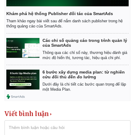
Vụ án
Vũ khí
Tin nóng
Việt Nam
Khám phá hệ thống Publisher đối tác của SmartAds
Tư vấn luật
Phân tích
Tham khảo ngay bài viết sau để nắm danh sách publisher trong hệ
thống quảng cáo của SmartAds.
Các chỉ số quảng cáo trong trình quản lý
của SmartAds
Thông qua các chỉ số này, thương hiệu đánh giá
mức độ hiển thị, tương tác, hiệu quả chi phí.
6 bước xây dựng media plan: từ nghiên
cứu đối thủ đến đo lường
Dưới đây là chi tiết các bước quan trọng để lập
một Media Plan.
Viết bình luận