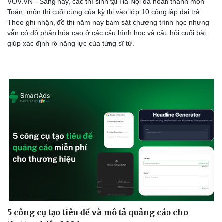
VOV.VN - Sáng nay, các thí sinh tại Hà Nội đã hoàn thành môn
Toán, môn thi cuối cùng của kỳ thi vào lớp 10 công lập đại trà.
Theo ghi nhận, đề thi năm nay bám sát chương trình học nhưng
vẫn có độ phân hóa cao ở các câu hình học và câu hỏi cuối bài,
giúp xác định rõ năng lực của từng sĩ tử.
Sức khỏe
Đời sống
Dinh dưỡng - món ngon
Nhà đẹp
Cây thuốc
Blog
Sản phụ khoa
Tình yêu - Gia đình
Nhi khoa
Nam khoa
Làm đẹp - giảm cân
Phòng mạch online
Ăn sạch sống khỏe
5 công cụ tạo tiêu đề và mô tả quảng cáo cho