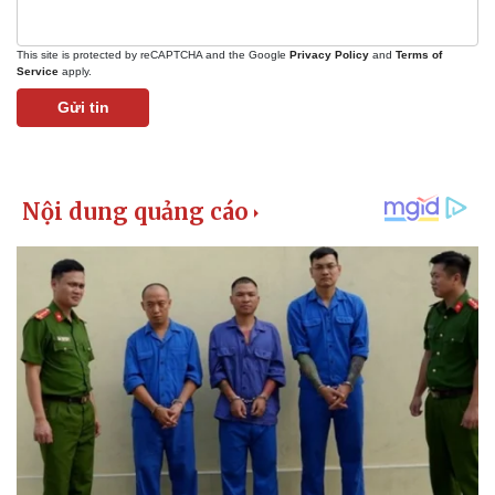
This site is protected by reCAPTCHA and the Google
Privacy Policy
and
Terms of
Service
apply.
Gửi tin