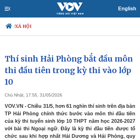
English
XÃ HỘI
/
Thí sinh Hải Phòng bắt đầu môn
Chính trị
Xã hội
Đảng
Tin 24h
thi đầu tiên trong kỳ thi vào lớp
Tổ chức nhân sự
Dự báo thời tiết
10
Quốc hội
Giáo dục
Nhận diện sự thật
Dấu ấn VOV
Việc làm
Chủ Nhật, 17:55, 31/05/2026
Biển đảo
VOV.VN - Chiều 31/5, hơn 61 nghìn thí sinh trên địa bàn
TP Hải Phòng chính thức bước vào môn thi đầu tiên
của kỳ thi tuyển sinh lớp 10 THPT năm học 2026-2027
với bài thi Ngoại ngữ. Đây là kỳ thi đầu tiên được tổ
chức sau khi hợp nhất Hải Dương và Hải Phòng, quy