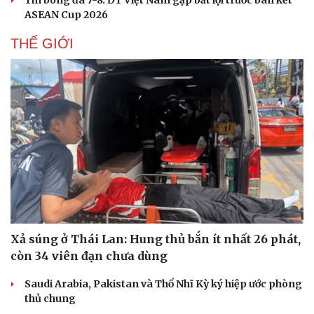
Tin bóng đá 7-8: ĐT Việt Nam gặp bất lợi trước bán kết
ASEAN Cup 2026
THẾ GIỚI
Xả súng ở Thái Lan: Hung thủ bắn ít nhất 26 phát,
còn 34 viên đạn chưa dùng
Saudi Arabia, Pakistan và Thổ Nhĩ Kỳ ký hiệp ước phòng
thủ chung