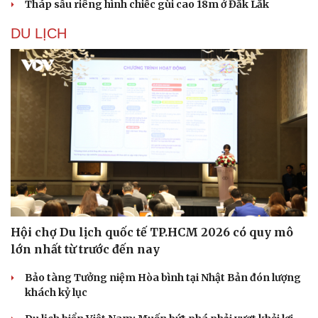
Tháp sầu riêng hình chiếc gùi cao 18m ở Đắk Lắk
DU LỊCH
Hội chợ Du lịch quốc tế TP.HCM 2026 có quy mô
lớn nhất từ trước đến nay
Bảo tàng Tưởng niệm Hòa bình tại Nhật Bản đón lượng
khách kỷ lục