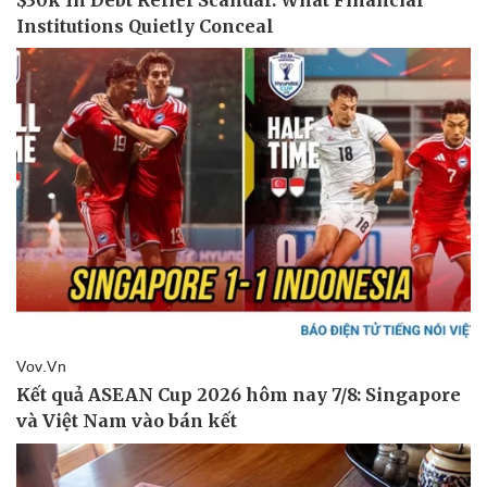
Thể thao
Ô tô - Xe máy
Bóng đá
Ô tô
Lịch thi đấu bóng đá
Xe máy
Thế giới thể thao
Tư vấn
eSports
Hậu trường