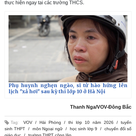
thực hiện ngay tại các trường THCS.
Phụ huynh nghẹn ngào, sĩ tử hào hứng lên
lịch "xả hơi" sau kỳ thi lớp 10 ở Hà Nội
Thanh Nga/VOV-Đông Bắc
Tag:
VOV
Hải Phòng
thi lớp 10 năm 2026
tuyển
sinh THPT
môn Ngoại ngữ
học sinh lớp 9
chuyển đổi số
giáo dục
trường THPT công lập