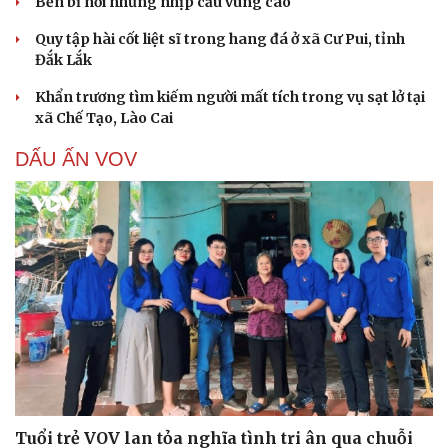
Bền bỉ nối những nhịp cầu vùng cao
Hạt giống tâm hồn
Quy tập hài cốt liệt sĩ trong hang đá ở xã Cư Pui, tỉnh
Đắk Lắk
Khẩn trương tìm kiếm người mất tích trong vụ sạt lở tại
xã Chế Tạo, Lào Cai
DẤU ẤN VOV
Tuổi trẻ VOV lan tỏa nghĩa tình tri ân qua chuỗi