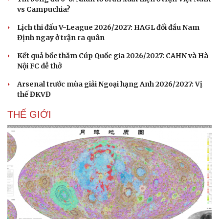
vs Campuchia?
Lịch thi đấu V-League 2026/2027: HAGL đối đầu Nam
Định ngay ở trận ra quân
Kết quả bốc thăm Cúp Quốc gia 2026/2027: CAHN và Hà
Nội FC dễ thở
Arsenal trước mùa giải Ngoại hạng Anh 2026/2027: Vị
thế ĐKVĐ
THẾ GIỚI
Văn hóa
Giải trí
Sân khấu - Điện ảnh
Nghệ sĩ
Văn học
Thời trang
Âm nhạc
Sao Việt
Di sản