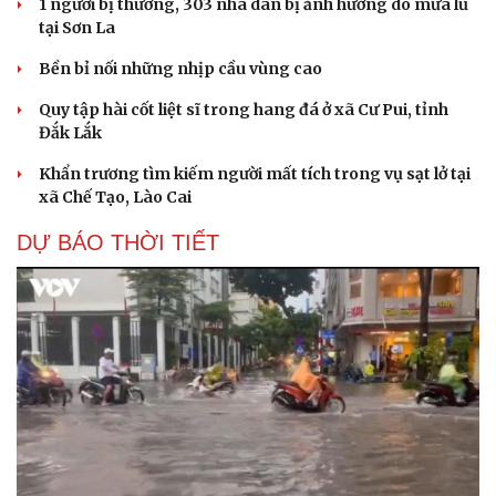
1 người bị thương, 303 nhà dân bị ảnh hưởng do mưa lũ
tại Sơn La
Bền bỉ nối những nhịp cầu vùng cao
Quy tập hài cốt liệt sĩ trong hang đá ở xã Cư Pui, tỉnh
Đắk Lắk
Khẩn trương tìm kiếm người mất tích trong vụ sạt lở tại
xã Chế Tạo, Lào Cai
DỰ BÁO THỜI TIẾT