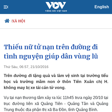
English
XÃ HỘI
/
Thiếu nữ tử nạn trên đường đi
Chính trị
Xã hội
Đảng
Tin 24h
tình nguyện giúp dân vùng lũ
Tổ chức nhân sự
Dự báo thời tiết
Quốc hội
Giáo dục
Thứ Sáu, 06:57, 21/10/2016
Nhận diện sự thật
Dấu ấn VOV
Việc làm
Trên đường đi tặng quà và làm vệ sinh tại trường tiểu
Biển đảo
học và trường mầm non ở thôn Tiên Xuân chị H.
không may bị xe tải cán tử vong.
Vụ tại nạn thương tâm xảy ra lúc 11h45 trưa ngày 20/10 tại
trục đường liên xã Quảng Tiên - Quảng Tân và Quảng
Trung thuộc địa phận thị xã Ba Đồn, tỉnh Quảng Bình.