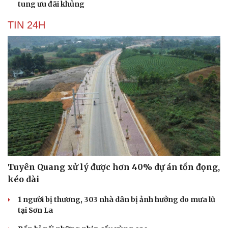
tung ưu đãi khủng
TIN 24H
Tuyên Quang xử lý được hơn 40% dự án tồn đọng,
kéo dài
Du lịch
Podcast
Tư vấn
Câu chuyện thời sự
1 người bị thương, 303 nhà dân bị ảnh hưởng do mưa lũ
Săn Tour
Đọc truyện đêm khuya
tại Sơn La
check-in
Cửa sổ tình yêu
Kể chuyện cho bé