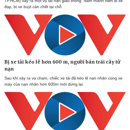
TP.HCM) xảy ra một vụ tai nạn giao thông. Nam thanh niên đi xe
đạp, bị xe buýt cán chết tại chỗ.
Bị xe tải kéo lê hơn 600 m, người bán trái cây tử
nạn
Sau khi xảy ra va chạm, chiếc xe tải đã kéo lê nạn nhân cùng xe
máy của nạn nhân hơn 600m mới dừng lại.