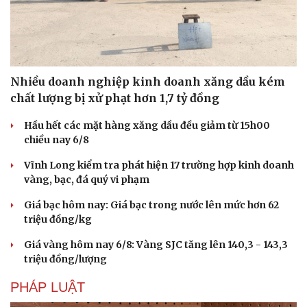
Nhiều doanh nghiệp kinh doanh xăng dầu kém
chất lượng bị xử phạt hơn 1,7 tỷ đồng
Sức khỏe
Đời sống
Dinh dưỡng - món ngon
Nhà đẹp
Hầu hết các mặt hàng xăng dầu đều giảm từ 15h00
Cây thuốc
Blog
chiều nay 6/8
Sản phụ khoa
Tình yêu - Gia đình
Vĩnh Long kiểm tra phát hiện 17 trường hợp kinh doanh
Nhi khoa
vàng, bạc, đá quý vi phạm
Nam khoa
Làm đẹp - giảm cân
Giá bạc hôm nay: Giá bạc trong nước lên mức hơn 62
Phòng mạch online
triệu đồng/kg
Ăn sạch sống khỏe
Giá vàng hôm nay 6/8: Vàng SJC tăng lên 140,3 - 143,3
triệu đồng/lượng
PHÁP LUẬT