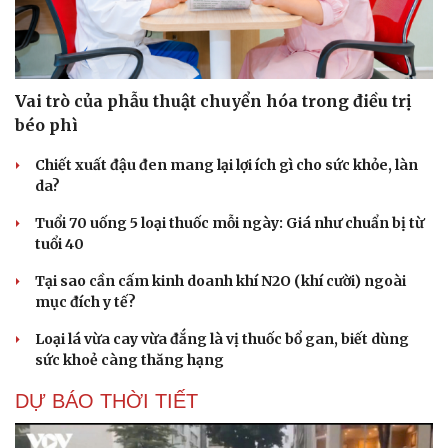
Vai trò của phẫu thuật chuyển hóa trong điều trị
béo phì
Chiết xuất đậu đen mang lại lợi ích gì cho sức khỏe, làn
da?
Tuổi 70 uống 5 loại thuốc mỗi ngày: Giá như chuẩn bị từ
tuổi 40
Tại sao cần cấm kinh doanh khí N2O (khí cười) ngoài
mục đích y tế?
Loại lá vừa cay vừa đắng là vị thuốc bổ gan, biết dùng
sức khoẻ càng thăng hạng
DỰ BÁO THỜI TIẾT
Cải chính