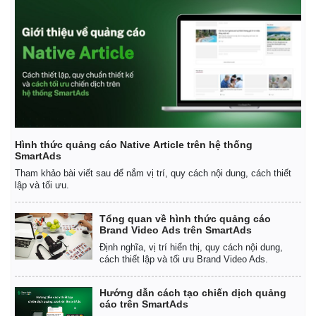
Hình thức quảng cáo Native Article trên hệ thống
SmartAds
Tham khảo bài viết sau để nắm vị trí, quy cách nội dung, cách thiết
lập và tối ưu.
Thế giới
Multimedia
Tổng quan về hình thức quảng cáo
Quan sát
Video
Brand Video Ads trên SmartAds
Cuộc sống đó đây
Ảnh
Định nghĩa, vị trí hiển thị, quy cách nội dung,
Hồ sơ
E-Magazine
cách thiết lập và tối ưu Brand Video Ads.
Infographic
Hướng dẫn cách tạo chiến dịch quảng
cáo trên SmartAds