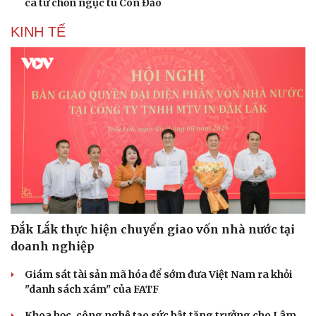
ca từ chốn ngục tù Côn Đảo
KINH TẾ
Doanh nghiệp
Công nghệ
Thông tin doanh nghiệp
Sành điệu
Doanh nghiệp 24h
Tin Công nghệ
Doanh nhân
Trải nghiệm
Vì cộng đồng
Chuyển đổi số
Đắk Lắk thực hiện chuyển giao vốn nhà nước tại
doanh nghiệp
Giám sát tài sản mã hóa để sớm đưa Việt Nam ra khỏi
"danh sách xám" của FATF
Khoa học, công nghệ tạo sức bật tăng trưởng cho Lâm