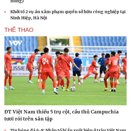
Hồng)
Khởi tố 2 vụ án xâm phạm quyền sở hữu công nghiệp tại
Ninh Hiệp, Hà Nội
THỂ THAO
ĐT Việt Nam thiếu 5 trụ cột, cầu thủ Campuchia
tươi rói trên sân tập
Tin bóng đá 6-8: Nhân tố bí ẩn xuất hiện ở trận Việt Nam