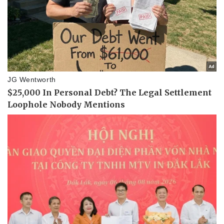
Kinh tế
Thị trường
Bất động sản
Giá vàng
Khởi nghiệp
Tiêu dùng
Tỷ giá
Chứng khoán