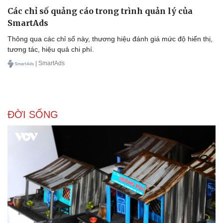
Thể thao
Ô tô - Xe máy
Các chỉ số quảng cáo trong trình quản lý của
Bóng đá
Ô tô
SmartAds
Lịch thi đấu bóng đá
Xe máy
Thông qua các chỉ số này, thương hiệu đánh giá mức độ hiển thị,
Thế giới thể thao
Tư vấn
tương tác, hiệu quả chi phí.
eSports
Hậu trường
| SmartAds
ĐỜI SỐNG