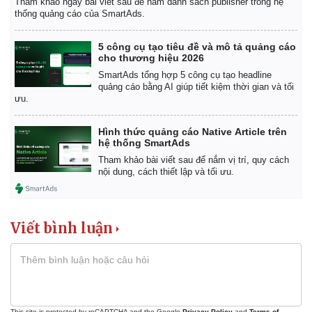
Tham khảo ngay bài viết sau để nắm danh sách publisher trong hệ
thống quảng cáo của SmartAds.
5 công cụ tạo tiêu đề và mô tả quảng cáo
cho thương hiệu 2026
SmartAds tổng hợp 5 công cụ tạo headline
quảng cáo bằng AI giúp tiết kiệm thời gian và tối
ưu.
Hình thức quảng cáo Native Article trên
hệ thống SmartAds
Tham khảo bài viết sau để nắm vị trí, quy cách
nội dung, cách thiết lập và tối ưu.
Viết bình luận
This site is protected by reCAPTCHA and the Google
Privacy Policy
and
Terms of