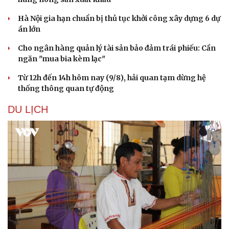
Hà Nội gia hạn chuẩn bị thủ tục khởi công xây dựng 6 dự
án lớn
Cho ngân hàng quản lý tài sản bảo đảm trái phiếu: Cần
ngăn "mua bia kèm lạc"
Từ 12h đến 14h hôm nay (9/8), hải quan tạm dừng hệ
Sức khỏe
Đời sống
thống thông quan tự động
Dinh dưỡng - món ngon
Nhà đẹp
Cây thuốc
Blog
DU LỊCH
Sản phụ khoa
Tình yêu - Gia đình
Nhi khoa
Nam khoa
Làm đẹp - giảm cân
Phòng mạch online
Ăn sạch sống khỏe