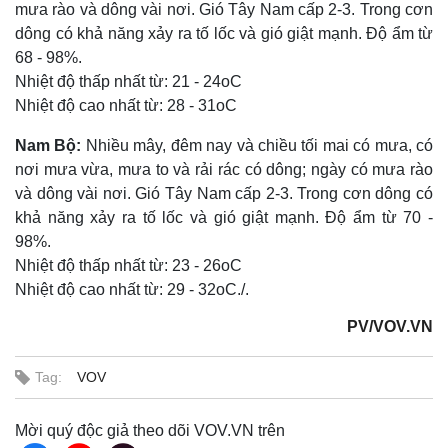
mưa rào và dông vài nơi. Gió Tây Nam cấp 2-3. Trong cơn
dông có khả năng xảy ra tố lốc và gió giật mạnh. Độ ẩm từ
68 - 98%.
Nhiệt độ thấp nhất từ: 21 - 24oC
Nhiệt độ cao nhất từ: 28 - 31oC
Nam
Bộ:
Nhiều mây, đêm nay và chiều tối mai có mưa, có
nơi mưa vừa, mưa to và rải rác có dông; ngày có mưa rào
và dông vài nơi. Gió Tây Nam cấp 2-3. Trong cơn dông có
khả năng xảy ra tố lốc và gió giật mạnh. Độ ẩm từ 70 -
98%.
Nhiệt độ thấp nhất từ: 23 - 26oC
Nhiệt độ cao nhất từ: 29 - 32oC./.
Thế giới
Multimedia
Quan sát
Video
PV/VOV.VN
Cuộc sống đó đây
Ảnh
Hồ sơ
E-Magazine
Tag:
VOV
Infographic
Mời quý độc giả theo dõi VOV.VN trên