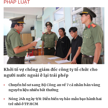
PHÁP LUẬT
Khởi tố vợ chồng giám đốc công ty tổ chức cho
Văn hóa
Giải trí
người nước ngoài ở lại trái phép
Sân khấu - Điện ảnh
Nghệ sĩ
Văn học
Thời trang
Chuyển hồ sơ sang Bộ Công an về 7 cá nhân bán vàng
Âm nhạc
Sao Việt
nguyên liệu nhiều bất thường
Di sản
Nóng 24h ngày 9/8: Diễn biến vụ bảo mẫu bạo hành hai
trẻ nhỏ ở TP.HCM