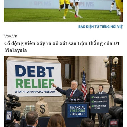
Vụ án
Vũ khí
Tin nóng
Việt Nam
Tư vấn luật
Phân tích