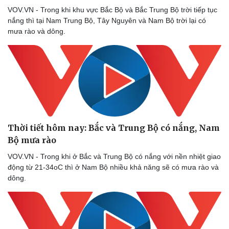
Thể thao
Ô tô - Xe máy
VOV.VN - Trong khi khu vực Bắc Bộ và Bắc Trung Bộ trời tiếp tục
nắng thì tại Nam Trung Bộ, Tây Nguyên và Nam Bộ trời lại có
Bóng đá
Ô tô
mưa rào và dông.
Lịch thi đấu bóng đá
Xe máy
Thế giới thể thao
Tư vấn
eSports
Hậu trường
Thời tiết hôm nay: Bắc và Trung Bộ có nắng, Nam
Bộ mưa rào
VOV.VN - Trong khi ở Bắc và Trung Bộ có nắng với nền nhiệt giao
động từ 21-34oC thì ở Nam Bộ nhiều khả năng sẽ có mưa rào và
dông.