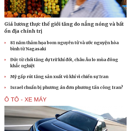
Giá lương thực thế giới tăng do nắng nóng và bất
ổn địa chính trị
81 năm thảm họa bom nguyên tử và ước nguyện hòa
bình từ Nagasaki
Đức từ chối tăng dự trữ khí đốt, châu Âu lo mùa đông
khắc nghiệt
Mỹ gấp rút tăng sản xuất vũ khí vì chiến sự Iran
Israel chuẩn bị phương án đơn phương tấn công Iran?
Ô TÔ - XE MÁY
Du lịch
Podcast
Tư vấn
Câu chuyện thời sự
Săn Tour
Đọc truyện đêm khuya
check-in
Cửa sổ tình yêu
Kể chuyện cho bé