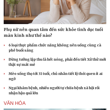
Doanh nghiệp
Công nghệ
Phụ nữ nên quan tâm đến sức khỏe tình dục tuổi
Thông tin doanh nghiệp
Sành điệu
Doanh nghiệp 24h
Tin Công nghệ
mãn kinh như thế nào?
Doanh nhân
Trải nghiệm
6 loại thực phẩm chức năng không nên uống cùng cà
Vì cộng đồng
Chuyển đổi số
phê buổi sáng
Đừng tưởng lập thu là hết nóng, phải đến tiết Xử thử mới
thật sự mát mẻ
Mèo sống thọ tới 31 tuổi, chủ nhân tiết lộ thói quen ít ai
ngờ
Ngại khám bệnh, nhiều người tự chữa bệnh xã hội rồi
nhận hậu quả lớn
VĂN HÓA