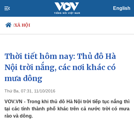
English
XÃ HỘI
/
Thời tiết hôm nay: Thủ đô Hà
Chính trị
Xã hội
Đảng
Tin 24h
Nội trời nắng, các nơi khác có
Tổ chức nhân sự
Dự báo thời tiết
mưa dông
Quốc hội
Giáo dục
Nhận diện sự thật
Dấu ấn VOV
Việc làm
Thứ Ba, 07:31, 11/10/2016
Biển đảo
VOV.VN - Trong khi thủ đô Hà Nội trời tiếp tục nắng thì
tại các tỉnh thành phố khác trên cả nước trời có mưa
rào và dông.