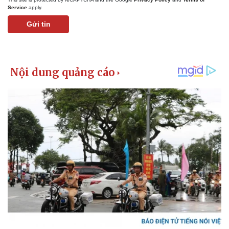
Service
apply.
Gửi tin
Kinh tế
Thị trường
Bất động sản
Giá vàng
Khởi nghiệp
Tiêu dùng
Tỷ giá
Chứng khoán