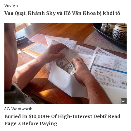
Du lịch
Podcast
Tư vấn
Câu chuyện thời sự
Săn Tour
Đọc truyện đêm khuya
check-in
Cửa sổ tình yêu
Kể chuyện cho bé