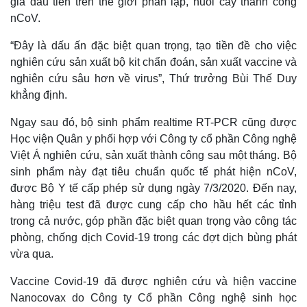
gia đầu tiên trên thế giới phân lập, nuôi cấy thành công
nCoV.
“Đây là dấu ấn đặc biệt quan trọng, tạo tiền đề cho việc
nghiên cứu sản xuất bộ kit chẩn đoán, sản xuất vaccine và
nghiên cứu sâu hơn về virus”, Thứ trưởng Bùi Thế Duy
khẳng định.
Ngay sau đó, bộ sinh phẩm realtime RT-PCR cũng được
Học viện Quân y phối hợp với Công ty cổ phần Công nghệ
Việt Á nghiên cứu, sản xuất thành công sau một tháng. Bộ
sinh phẩm này đạt tiêu chuẩn quốc tế phát hiện nCoV,
được Bộ Y tế cấp phép sử dụng ngày 7/3/2020. Đến nay,
hàng triệu test đã được cung cấp cho hầu hết các tỉnh
trong cả nước, góp phần đặc biệt quan trọng vào công tác
phòng, chống dịch Covid-19 trong các đợt dịch bùng phát
vừa qua.
Vaccine Covid-19 đã được nghiên cứu và hiện vaccine
Nanocovax do Công ty Cổ phần Công nghệ sinh học