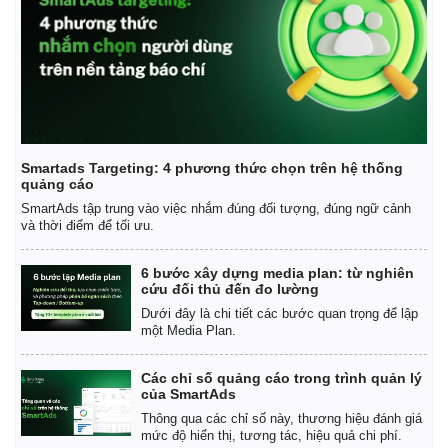
Smartads Targeting: 4 phương thức chọn trên hệ thống
quảng cáo
SmartAds tập trung vào việc nhắm đúng đối tượng, đúng ngữ cảnh
và thời điểm để tối ưu.
Doanh nghiệp
Công nghệ
6 bước xây dựng media plan: từ nghiên
Thông tin doanh nghiệp
Sành điệu
cứu đối thủ đến đo lường
Doanh nghiệp 24h
Tin Công nghệ
Dưới đây là chi tiết các bước quan trọng để lập
Doanh nhân
Trải nghiệm
một Media Plan.
Vì cộng đồng
Chuyển đổi số
Các chỉ số quảng cáo trong trình quản lý
của SmartAds
Thông qua các chỉ số này, thương hiệu đánh giá
mức độ hiển thị, tương tác, hiệu quả chi phí.