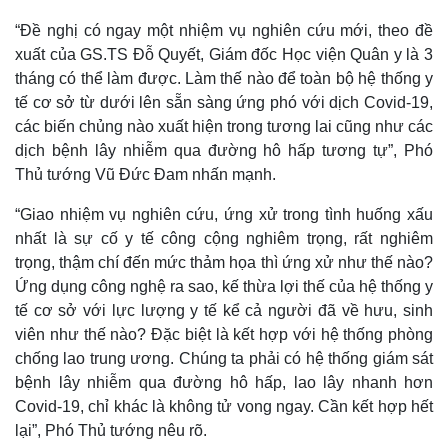
“Đề nghị có ngay một nhiệm vụ nghiên cứu mới, theo đề
xuất của GS.TS Đỗ Quyết, Giám đốc Học viện Quân y là 3
tháng có thể làm được. Làm thế nào để toàn bộ hệ thống y
tế cơ sở từ dưới lên sẵn sàng ứng phó với dịch Covid-19,
các biến chủng nào xuất hiện trong tương lai cũng như các
dịch bệnh lây nhiễm qua đường hô hấp tương tự”, Phó
Thủ tướng Vũ Đức Đam nhấn mạnh.
“Giao nhiệm vụ nghiên cứu, ứng xử trong tình huống xấu
Thể thao
Ô tô - Xe máy
nhất là sự cố y tế công cộng nghiêm trọng, rất nghiêm
trọng, thậm chí đến mức thảm họa thì ứng xử như thế nào?
Bóng đá
Ô tô
Lịch thi đấu bóng đá
Xe máy
Ứng dụng công nghệ ra sao, kế thừa lợi thế của hệ thống y
Thế giới thể thao
Tư vấn
tế cơ sở với lực lượng y tế kể cả người đã về hưu, sinh
eSports
viên như thế nào? Đặc biệt là kết hợp với hệ thống phòng
Hậu trường
chống lao trung ương. Chúng ta phải có hệ thống giám sát
bệnh lây nhiễm qua đường hô hấp, lao lây nhanh hơn
Covid-19, chỉ khác là không tử vong ngay. Cần kết hợp hết
lại”, Phó Thủ tướng nêu rõ.