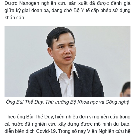
Dược Nanogen nghiên cứu sản xuất đã được đánh giá
giữa kỳ giai đoạn ba, đang chờ Bộ Y tế cấp phép sử dụng
khẩn cấp…
Kinh tế
Thị trường
Bất động sản
Giá vàng
Khởi nghiệp
Tiêu dùng
Tỷ giá
Chứng khoán
Ông Bùi Thế Duy, Thứ trưởng Bộ Khoa học và Công nghệ
Giá cà phê
Theo ông Bùi Thế Duy, hiện nhiều đơn vị nghiên cứu trong
cả nước đã nghiên cứu xây dựng được mô hình dự báo,
diễn biến dịch Covid-19. Trong số này Viện Nghiên cứu hệ