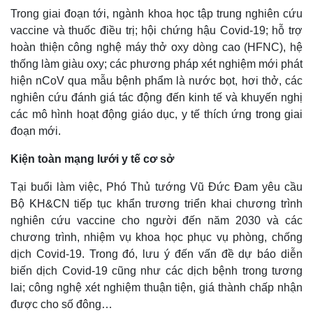
Trong giai đoạn tới, ngành khoa học tập trung nghiên cứu
vaccine và thuốc điều trị; hội chứng hậu Covid-19; hỗ trợ
hoàn thiện công nghệ máy thở oxy dòng cao (HFNC), hệ
thống làm giàu oxy; các phương pháp xét nghiệm mới phát
hiện nCoV qua mẫu bệnh phẩm là nước bọt, hơi thở, các
nghiên cứu đánh giá tác động đến kinh tế và khuyến nghị
các mô hình hoạt động giáo dục, y tế thích ứng trong giai
đoạn mới.
Kiện toàn mạng lưới y tế cơ sở
Pháp luật
Quân sự - Quốc phòng
Tại buổi làm việc, Phó Thủ tướng Vũ Đức Đam yêu cầu
Vụ án
Vũ khí
Bộ KH&CN tiếp tục khẩn trương triển khai chương trình
Tin nóng
Việt Nam
nghiên cứu vaccine cho người đến năm 2030 và các
Tư vấn luật
Phân tích
chương trình, nhiệm vụ khoa học phục vụ phòng, chống
dịch Covid-19. Trong đó, lưu ý đến vấn đề dự báo diễn
biến dịch Covid-19 cũng như các dịch bệnh trong tương
lai; công nghệ xét nghiệm thuận tiện, giá thành chấp nhận
được cho số đông…