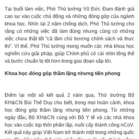
Tại buổi làm việc, Phó Thủ tướng Vũ Đức Đam đánh giá
cao sự vào cuộc chủ động và những đóng góp của ngành
khoa học. Nhìn lại 2 năm chống dịch, Phó Thủ tướng cho
rằng có những việc đã làm đúng nhưng cũng có những
việc chưa thật tốt “cả tầm chủ trương chính sách và thực
thi”. Vì thế, Phó Thủ tướng mong muốn các nhà khoa học
nghiên cứu giải pháp, giúp Chính phủ có cái nhìn tổng thể
và bước chuẩn bị tốt hơn trong giai đoạn sắp tới.
Thế giới
Multimedia
Khoa học đóng góp thầm lặng nhưng tiên phong
Quan sát
Video
Cuộc sống đó đây
Ảnh
Hồ sơ
E-Magazine
Điểm lại một số kết quả 2 năm qua, Thứ trưởng Bộ
Infographic
KH&CN Bùi Thế Duy cho biết, trong mọi hoàn cảnh, khoa
học đóng góp thầm lặng nhưng tiên phong. Từ những
ngày đầu, Bộ KH&CN cùng với Bộ Y tế và các nhà khoa
học vào cuộc kịp thời phân lập, nuôi cấy thành công nCoV.
Kết quả này giúp Việt Nam trở thành một trong những quốc