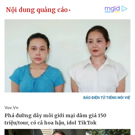
Sức khỏe
Đời sống
Dinh dưỡng - món ngon
Nhà đẹp
Cây thuốc
Blog
Sản phụ khoa
Tình yêu - Gia đình
Nhi khoa
Nam khoa
Làm đẹp - giảm cân
Phòng mạch online
Ăn sạch sống khỏe