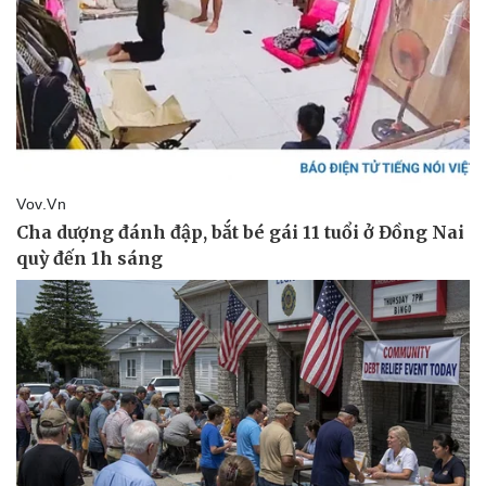
Văn hóa
Giải trí
Sân khấu - Điện ảnh
Nghệ sĩ
Văn học
Thời trang
Âm nhạc
Sao Việt
Di sản