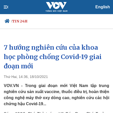
English
TIN 24H
/
7 hướng nghiên cứu của khoa
Chính trị
Xã hội
Đảng
Tin 24h
học phòng chống Covid-19 giai
Tổ chức nhân sự
Dự báo thời tiết
đoạn mới
Quốc hội
Giáo dục
Nhận diện sự thật
Dấu ấn VOV
Việc làm
Thứ Hai, 14:36, 18/10/2021
Biển đảo
VOV.VN - Trong giai đoạn mới Việt Nam tập trung
nghiên cứu sản xuất vaccine, thuốc điều trị, hoàn thiện
công nghệ máy thở oxy dòng cao, nghiên cứu các hội
chứng hậu Covid-19...