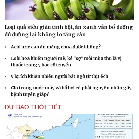
Loại quả siêu giàu tinh bột, ăn xanh vẫn bổ dưỡng
đủ đường lại không lo tăng cân
Acid uric cao ăn măng chua được không?
Loài hoa khiến người mê, kẻ “sợ” mỗi mùa thu là vị
thuốc trong y học cổ truyền
9 lợi ích khiến nhiều người bất ngờ từ thịt ếch
Clo trong nước máy và hồ bơi có phải nguyên nhân gây
bệnh tuyến giáp?
DỰ BÁO THỜI TIẾT