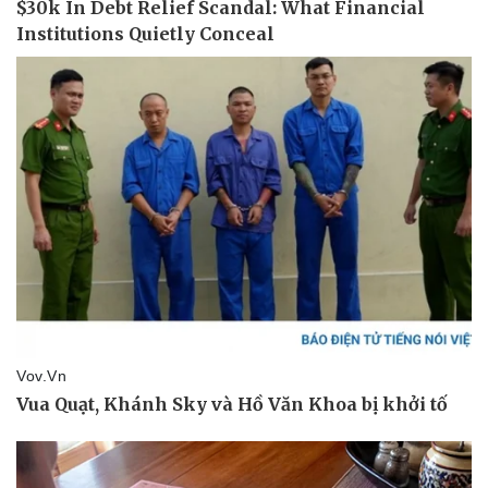
Pháp luật
Quân sự - Quốc phòng
Vụ án
Vũ khí
Tin nóng
Việt Nam
Tư vấn luật
Phân tích