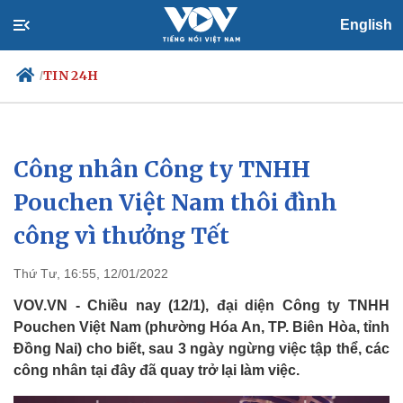
English
TIN 24H
/
Công nhân Công ty TNHH
Chính trị
Xã hội
Đảng
Tin 24h
Pouchen Việt Nam thôi đình
Tổ chức nhân sự
Dự báo thời tiết
công vì thưởng Tết
Quốc hội
Giáo dục
Nhận diện sự thật
Dấu ấn VOV
Việc làm
Thứ Tư, 16:55, 12/01/2022
Biển đảo
VOV.VN - Chiều nay (12/1), đại diện Công ty TNHH
Pouchen Việt Nam (phường Hóa An, TP. Biên Hòa, tỉnh
Đồng Nai) cho biết, sau 3 ngày ngừng việc tập thể, các
công nhân tại đây đã quay trở lại làm việc.