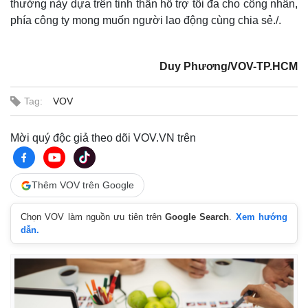
thưởng này dựa trên tinh thần hỗ trợ tối đa cho công nhân,
phía công ty mong muốn người lao động cùng chia sẻ./.
Duy Phương/VOV-TP.HCM
Tag:
VOV
Mời quý độc giả theo dõi VOV.VN trên
Thế giới
Multimedia
Thêm VOV trên Google
Quan sát
Video
Cuộc sống đó đây
Ảnh
Hồ sơ
E-Magazine
Chọn VOV làm nguồn ưu tiên trên
Google Search
.
Xem hướng
dẫn.
Infographic