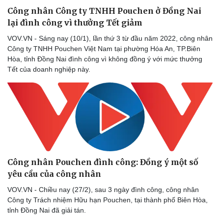
Công nhân Công ty TNHH Pouchen ở Đồng Nai
lại đình công vì thưởng Tết giảm
VOV.VN - Sáng nay (10/1), lần thứ 3 từ đầu năm 2022, công nhân
Công ty TNHH Pouchen Việt Nam tại phường Hóa An, TP.Biên
Hòa, tỉnh Đồng Nai đình công vì không đồng ý với mức thưởng
Tết của doanh nghiệp này.
Thể thao
Ô tô - Xe máy
Bóng đá
Ô tô
Công nhân Pouchen đình công: Đồng ý một số
Lịch thi đấu bóng đá
Xe máy
yêu cầu của công nhân
Thế giới thể thao
Tư vấn
VOV.VN - Chiều nay (27/2), sau 3 ngày đình công, công nhân
eSports
Công ty Trách nhiệm Hữu hạn Pouchen, tại thành phố Biên Hòa,
Hậu trường
tỉnh Đồng Nai đã giải tán.