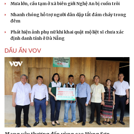
Mưa lớn, cầu tạm ở xã biên giới Nghệ An bị cuốn trôi
Nhanh chóng hỗ trợ người dân dập tắt đám cháy trong
đêm
Phát hiện ảnh phụ nữ khi khai quật mộ liệt sĩ chưa xác
định danh tính ở Đà Nẵng
DẤU ẤN VOV