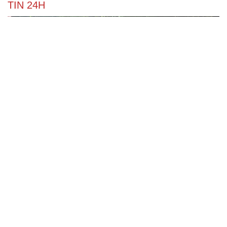
TIN 24H
Tìm kiếm 3 nữ du khách mất tích khi đang chụp
ảnh tại bán đảo Sơn Trà, Đà Nẵng
TP.HCM tạm cấm nhiều tuyến đường quanh tòa nhà
Saigon Centre
Mưa lớn, cầu tạm ở xã biên giới Nghệ An bị cuốn trôi