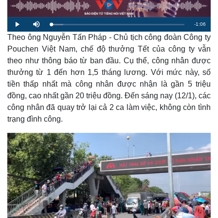
R
-
1:06
L
P
M
o
l
u
a
Theo ông Nguyễn Tấn Pháp - Chủ tịch công đoàn Công ty
a
t
e
d
y
e
e
Pouchen Việt Nam, chế độ thưởng Tết của công ty vẫn
d
m
:
theo như thông báo từ ban đầu. Cụ thể, công nhân được
9
.
a
2
thưởng từ 1 đến hơn 1,5 tháng lương. Với mức này, số
9
%
tiền thấp nhất mà công nhân được nhận là gần 5 triệu
i
đồng, cao nhất gần 20 triệu đồng. Đến sáng nay (12/1), các
n
công nhân đã quay trở lại cả 2 ca làm việc, không còn tình
i
trạng đình công.
n
g
T
i
m
e