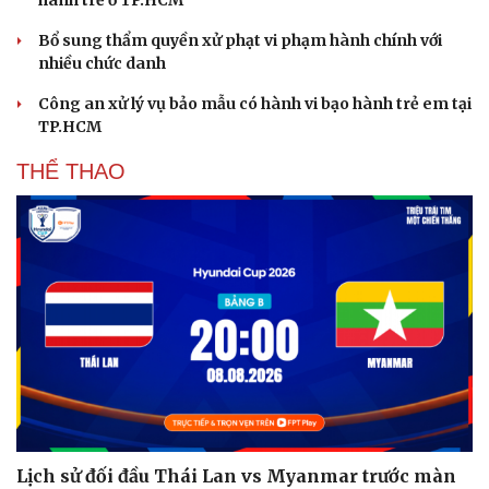
Văn hóa
Giải trí
Sân khấu - Điện ảnh
Nghệ sĩ
Bổ sung thẩm quyền xử phạt vi phạm hành chính với
Văn học
Thời trang
nhiều chức danh
Âm nhạc
Sao Việt
Di sản
Công an xử lý vụ bảo mẫu có hành vi bạo hành trẻ em tại
TP.HCM
THỂ THAO
Lịch sử đối đầu Thái Lan vs Myanmar trước màn