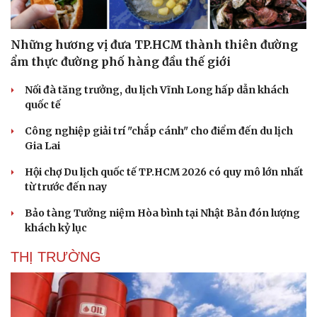
Nam khoa
Làm đẹp - giảm cân
Phòng mạch online
Những hương vị đưa TP.HCM thành thiên đường
Ăn sạch sống khỏe
ẩm thực đường phố hàng đầu thế giới
Nối đà tăng trưởng, du lịch Vĩnh Long hấp dẫn khách
quốc tế
Công nghiệp giải trí "chắp cánh" cho điểm đến du lịch
Gia Lai
Hội chợ Du lịch quốc tế TP.HCM 2026 có quy mô lớn nhất
từ trước đến nay
Bảo tàng Tưởng niệm Hòa bình tại Nhật Bản đón lượng
khách kỷ lục
THỊ TRƯỜNG