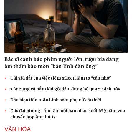
Bác sĩ cảnh báo phim người lớn, rượu bia đang
âm thầm bào mòn "bản lĩnh đàn ông"
Cái giá đắt của việc tiêm silicon làm to "cậu nhỏ"
Tóc rụng cả nắm khi gội đầu, đừng bỏ qua 5 cách này
Doanh nghiệp
Công nghệ
Dấu hiệu tiền mãn kinh sớm phụ nữ cần biết
Thông tin doanh nghiệp
Sành điệu
Cây đại phong cầm tấu một bản nhạc suốt 639 năm vừa
Doanh nghiệp 24h
Tin Công nghệ
chuyển hợp âm thứ 17
Doanh nhân
Trải nghiệm
Vì cộng đồng
Chuyển đổi số
VĂN HÓA