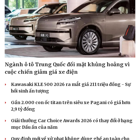
Du lịch
Podcast
Tư vấn
Câu chuyện thời sự
Săn Tour
Đọc truyện đêm khuya
check-in
Cửa sổ tình yêu
Kể chuyện cho bé
Hạt giống tâm hồn
Ngành ô tô Trung Quốc đối mặt khủng hoảng vì
cuộc chiến giảm giá xe điện
Kawasaki KLE 500 2026 ra mắt giá 211 triệu đồng - Sự
hồi sinh ấn tượng
Gần 2.000 con ốc titan trên siêu xe Pagani có giá hơn
2,9 tỷ đồng
Giải thưởng Car Choice Awards 2026 có thay đổi ở hạng
mục Dấu ấn của năm
Quy định mới về xử phạt không dùng ghế an toàn cho