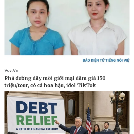
Kinh tế
Thị trường
Bất động sản
Giá vàng
Khởi nghiệp
Tiêu dùng
Tỷ giá
Chứng khoán
Giá cà phê