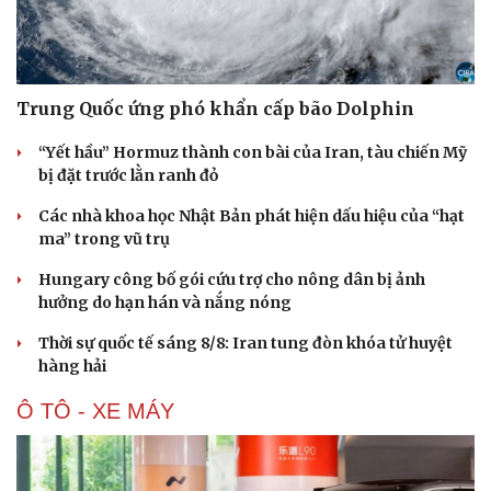
Trung Quốc ứng phó khẩn cấp bão Dolphin
“Yết hầu” Hormuz thành con bài của Iran, tàu chiến Mỹ
bị đặt trước lằn ranh đỏ
Các nhà khoa học Nhật Bản phát hiện dấu hiệu của “hạt
ma” trong vũ trụ
Hungary công bố gói cứu trợ cho nông dân bị ảnh
hưởng do hạn hán và nắng nóng
Thời sự quốc tế sáng 8/8: Iran tung đòn khóa tử huyệt
hàng hải
Ô TÔ - XE MÁY