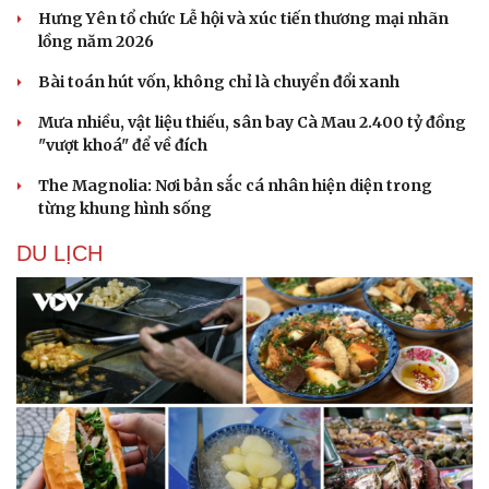
Hưng Yên tổ chức Lễ hội và xúc tiến thương mại nhãn
lồng năm 2026
Bài toán hút vốn, không chỉ là chuyển đổi xanh
Mưa nhiều, vật liệu thiếu, sân bay Cà Mau 2.400 tỷ đồng
"vượt khoá" để về đích
The Magnolia: Nơi bản sắc cá nhân hiện diện trong
từng khung hình sống
DU LỊCH
Sức khỏe
Đời sống
Dinh dưỡng - món ngon
Nhà đẹp
Cây thuốc
Blog
Sản phụ khoa
Tình yêu - Gia đình
Nhi khoa