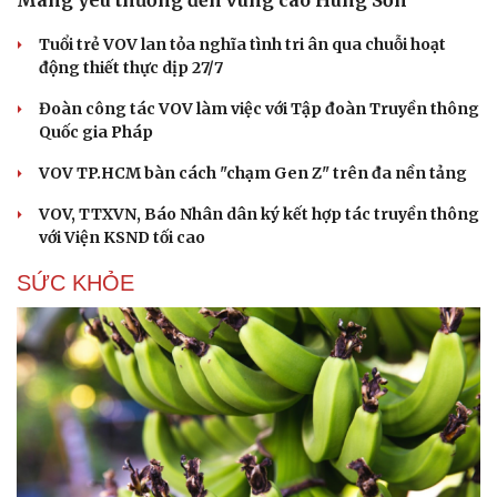
Mang yêu thương đến vùng cao Hùng Sơn
Tuổi trẻ VOV lan tỏa nghĩa tình tri ân qua chuỗi hoạt
Cải chính
động thiết thực dịp 27/7
Đoàn công tác VOV làm việc với Tập đoàn Truyền thông
Quốc gia Pháp
VOV TP.HCM bàn cách "chạm Gen Z" trên đa nền tảng
VOV, TTXVN, Báo Nhân dân ký kết hợp tác truyền thông
với Viện KSND tối cao
SỨC KHỎE