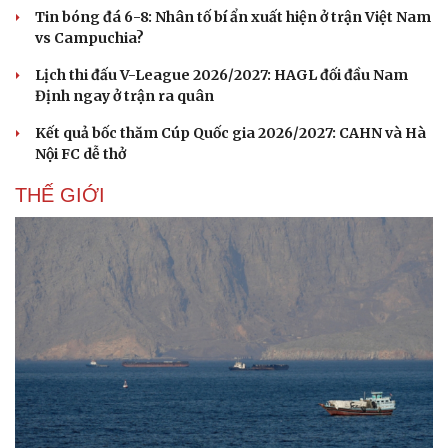
Tin bóng đá 6-8: Nhân tố bí ẩn xuất hiện ở trận Việt Nam
vs Campuchia?
Lịch thi đấu V-League 2026/2027: HAGL đối đầu Nam
Định ngay ở trận ra quân
Kết quả bốc thăm Cúp Quốc gia 2026/2027: CAHN và Hà
Nội FC dễ thở
THẾ GIỚI
Văn hóa
Giải trí
Sân khấu - Điện ảnh
Nghệ sĩ
Văn học
Thời trang
Âm nhạc
Sao Việt
Di sản