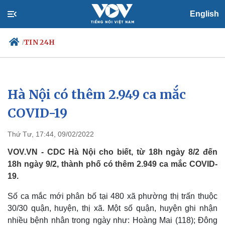
English
TIN 24H
/
Hà Nội có thêm 2.949 ca mắc
Chính trị
Xã hội
Đảng
Tin 24h
COVID-19
Tổ chức nhân sự
Dự báo thời tiết
Quốc hội
Giáo dục
Thứ Tư, 17:44, 09/02/2022
Nhận diện sự thật
Dấu ấn VOV
Việc làm
VOV.VN - CDC Hà Nội cho biết, từ 18h ngày 8/2 đến
Biển đảo
18h ngày 9/2, thành phố có thêm 2.949 ca mắc COVID-
19.
Số ca mắc mới phân bố tại 480 xã phường thị trấn thuộc
30/30 quận, huyện, thị xã. Một số quận, huyện ghi nhận
nhiều bệnh nhân trong ngày như: Hoàng Mai (118); Đông