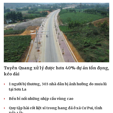
Tuyên Quang xử lý được hơn 40% dự án tồn đọng,
kéo dài
1 người bị thương, 303 nhà dân bị ảnh hưởng do mưa lũ
tại Sơn La
Du lịch
Podcast
Tư vấn
Câu chuyện thời sự
Bền bỉ nối những nhịp cầu vùng cao
Săn Tour
Đọc truyện đêm khuya
check-in
Cửa sổ tình yêu
Quy tập hài cốt liệt sĩ trong hang đá ở xã Cư Pui, tỉnh
Kể chuyện cho bé