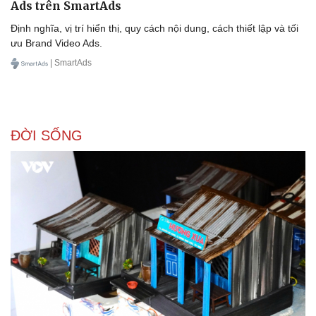
Ads trên SmartAds
Thể thao
Ô tô - Xe máy
Định nghĩa, vị trí hiển thị, quy cách nội dung, cách thiết lập và tối
Bóng đá
Ô tô
ưu Brand Video Ads.
Lịch thi đấu bóng đá
Xe máy
Thế giới thể thao
Tư vấn
| SmartAds
eSports
Hậu trường
ĐỜI SỐNG