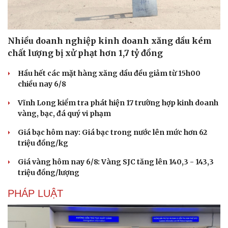
Nhiều doanh nghiệp kinh doanh xăng dầu kém
chất lượng bị xử phạt hơn 1,7 tỷ đồng
Hầu hết các mặt hàng xăng dầu đều giảm từ 15h00
Sức khỏe
Đời sống
chiều nay 6/8
Dinh dưỡng - món ngon
Nhà đẹp
Cây thuốc
Blog
Vĩnh Long kiểm tra phát hiện 17 trường hợp kinh doanh
Sản phụ khoa
Tình yêu - Gia đình
vàng, bạc, đá quý vi phạm
Nhi khoa
Giá bạc hôm nay: Giá bạc trong nước lên mức hơn 62
Nam khoa
triệu đồng/kg
Làm đẹp - giảm cân
Phòng mạch online
Giá vàng hôm nay 6/8: Vàng SJC tăng lên 140,3 - 143,3
Ăn sạch sống khỏe
triệu đồng/lượng
PHÁP LUẬT