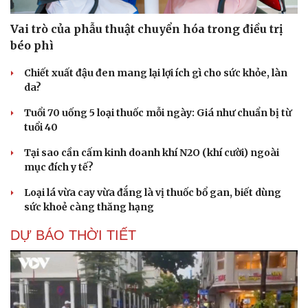
Vai trò của phẫu thuật chuyển hóa trong điều trị
béo phì
Chiết xuất đậu đen mang lại lợi ích gì cho sức khỏe, làn
da?
Tuổi 70 uống 5 loại thuốc mỗi ngày: Giá như chuẩn bị từ
tuổi 40
Tại sao cần cấm kinh doanh khí N2O (khí cười) ngoài
mục đích y tế?
Loại lá vừa cay vừa đắng là vị thuốc bổ gan, biết dùng
sức khoẻ càng thăng hạng
DỰ BÁO THỜI TIẾT
Cải chính