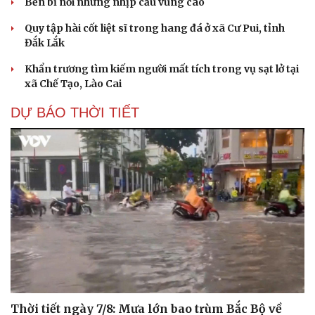
Bền bỉ nối những nhịp cầu vùng cao
Quy tập hài cốt liệt sĩ trong hang đá ở xã Cư Pui, tỉnh
Đắk Lắk
Khẩn trương tìm kiếm người mất tích trong vụ sạt lở tại
xã Chế Tạo, Lào Cai
DỰ BÁO THỜI TIẾT
Thời tiết ngày 7/8: Mưa lớn bao trùm Bắc Bộ về