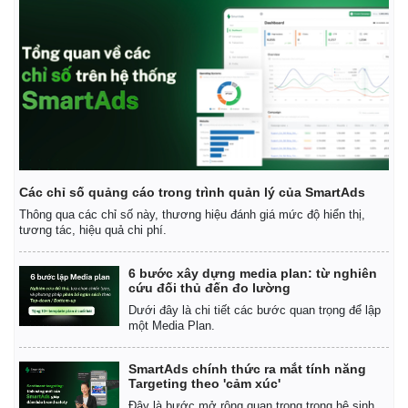
Các chỉ số quảng cáo trong trình quản lý của SmartAds
Thông qua các chỉ số này, thương hiệu đánh giá mức độ hiển thị,
tương tác, hiệu quả chi phí.
Thế giới
Multimedia
6 bước xây dựng media plan: từ nghiên
Quan sát
Video
cứu đối thủ đến đo lường
Cuộc sống đó đây
Ảnh
Dưới đây là chi tiết các bước quan trọng để lập
Hồ sơ
E-Magazine
một Media Plan.
Infographic
SmartAds chính thức ra mắt tính năng
Targeting theo 'cảm xúc'
Đây là bước mở rộng quan trọng trong hệ sinh