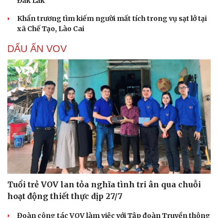
Đắk Lắk
Hạt giống tâm hồn
Khẩn trương tìm kiếm người mất tích trong vụ sạt lở tại
xã Chế Tạo, Lào Cai
DẤU ẤN VOV
Tuổi trẻ VOV lan tỏa nghĩa tình tri ân qua chuỗi
hoạt động thiết thực dịp 27/7
Đoàn công tác VOV làm việc với Tập đoàn Truyền thông