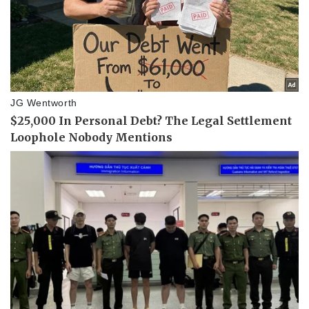
Kinh tế
Thị trường
Bất động sản
Giá vàng
Khởi nghiệp
Tiêu dùng
Tỷ giá
Chứng khoán