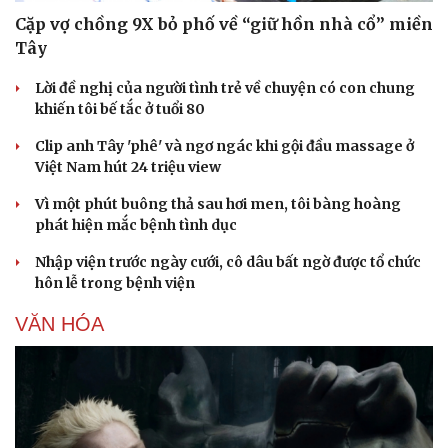
Cặp vợ chồng 9X bỏ phố về “giữ hồn nhà cổ” miền
Tây
Lời đề nghị của người tình trẻ về chuyện có con chung
khiến tôi bế tắc ở tuổi 80
Clip anh Tây 'phê' và ngơ ngác khi gội đầu massage ở
Việt Nam hút 24 triệu view
Vì một phút buông thả sau hơi men, tôi bàng hoàng
phát hiện mắc bệnh tình dục
Nhập viện trước ngày cưới, cô dâu bất ngờ được tổ chức
hôn lễ trong bệnh viện
VĂN HÓA