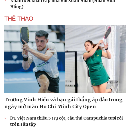
Khám xét khẩn cấp nhà Bùi Xuân Huấn (Huấn Hoa
Hồng)
THỂ THAO
Trương Vinh Hiển và bạn gái thắng áp đảo trong
ngày mở màn Ho Chi Minh City Open
ĐT Việt Nam thiếu 5 trụ cột, cầu thủ Campuchia tươi rói
trên sân tập