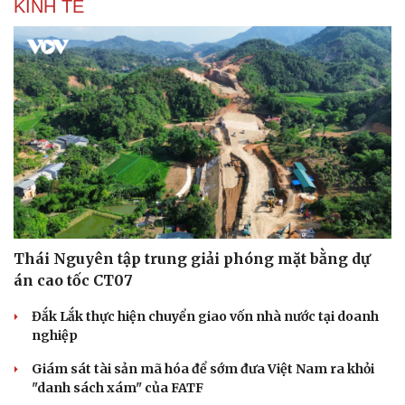
KINH TẾ
Doanh nghiệp
Công nghệ
Thông tin doanh nghiệp
Sành điệu
Doanh nghiệp 24h
Tin Công nghệ
Doanh nhân
Trải nghiệm
Vì cộng đồng
Chuyển đổi số
Thái Nguyên tập trung giải phóng mặt bằng dự
án cao tốc CT07
Đắk Lắk thực hiện chuyển giao vốn nhà nước tại doanh
nghiệp
Giám sát tài sản mã hóa để sớm đưa Việt Nam ra khỏi
"danh sách xám" của FATF