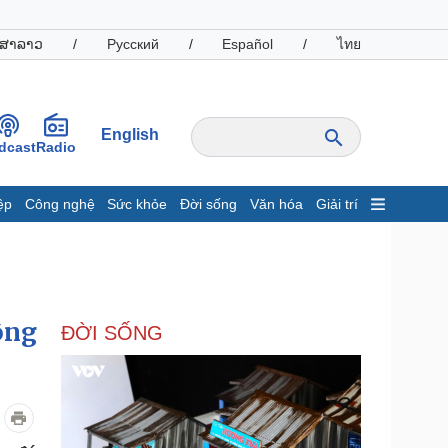
ສາລາວ
/
Русский
/
Español
/
ไทย
English
dcast
Radio
ệp
Công nghệ
Sức khỏe
Đời sống
Văn hóa
Giải trí
inh tế
Thị trường
ất động sản
Giá vàng
hởi nghiệp
Tiêu dùng
Tỷ giá
ông
ĐỜI SỐNG
Chứng khoán
Giá cà phê
oanh nghiệp
Công nghệ
hông tin doanh nghiệp
Sành điệu