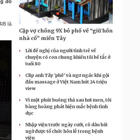
ng đó
Doanh nghiệp 24h
Tin Công nghệ
Doanh nhân
Trải nghiệm
ì cộng đồng
Chuyển đổi số
/8 là
Cặp vợ chồng 9X bỏ phố về “giữ hồn
u lịch
Podcast
nhà cổ” miền Tây
Tư vấn
Câu chuyện thời sự
Săn Tour
Đọc truyện đêm khuya
Lời đề nghị của người tình trẻ về
heck-in
Cửa sổ tình yêu
chuyện có con chung khiến tôi bế tắc ở
Kể chuyện cho bé
tuổi 80
Hạt giống tâm hồn
Clip anh Tây 'phê' và ngơ ngác khi gội
đầu massage ở Việt Nam hút 24 triệu
view
Vì một phút buông thả sau hơi men, tôi
bàng hoàng phát hiện mắc bệnh tình
dục
Nhập viện trước ngày cưới, cô dâu bất
ngờ được tổ chức hôn lễ trong bệnh
viện