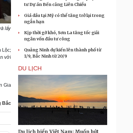
tư Dự án Bến cảng Liên Chiểu
Giá dầu tại Mỹ có thể tăng trở lại trong
ngắn hạn
à lấy
Kịp thời gỡ khó, Sơn La tăng tốc giải
ngân vốn đầu tư công
Quảng Ninh dự kiến lên thành phố từ
 Lộc;
1/9, Bắc Ninh từ 20/9
ần với
DU LỊCH
n Gia
 Bắc
Du lịch biển Việt Nam: Muốn bứt