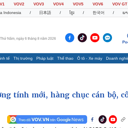
V1
VOV2
VOV3
VOV4
VOV5
VOV6
VOV GT
a Indonesia
/
日本語
/
ខ្មែរ
/
한국어
/
ພາ
Thứ Năm, ngày 6 tháng 8 năm 2026
Po
inh tế
Thị trường
Pháp luật
Thể thao
Ô tô - Xe máy
Doanh nghi
Thế giới
Multimedia
K
Quan sát
Video
B
Cuộc sống đó đây
Ảnh
K
Hồ sơ
E-Magazine
ng tính mới, hàng chục cán bộ, c
Infographic
Thể thao
Ô tô - Xe máy
D
Bóng đá
Ô tô
T