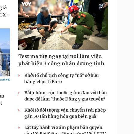
Test ma túy ngay tại nơi làm việc,
phát hiện 3 công nhân dương tính
Khởi tố chủ tịch công ty "nổ" sở hữu
hàng chục tỉ Euro
Bắt nhóm trộn thuốc giảm đau với thảo
dược để làm "thuốc Đông y gia truyền"
Khởi tố đối tượng vận chuyển trái phép
gần 50 tấn hàng hóa qua biên giới
Lật tẩy hành vi xâm phạm bản quyền
của Vũ Phi Điệp – “ông trùm” Việt KTV