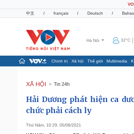
VO
中文
/
français
/
Deutsch
/
Bahas
32°C
Hà Nội
Chính trị
Xã hội
Thế giới
Multimedia
K
Chính trị
Xã hội
Đảng
Tin 24h
XÃ HỘI
Tin 24h
Tổ chức nhân sự
Dự báo thời tiết
Quốc hội
Giáo dục
Hải Dương phát hiện ca dươ
Nhận diện sự thật
Dấu ấn VOV
Việc làm
chức phải cách ly
Biển đảo
Pháp luật
Quân sự - Quốc phòng
Thứ Năm, 10:29, 05/08/2021
Vụ án
Vũ khí