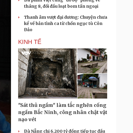
Ba phim Việt cùng “đổ bộ” phòng vé
tháng 8, đối đầu loạt bom tấn ngoại
Thanh âm vượt đại dương: Chuyện chưa
kể về bản tình ca từ chốn ngục tù Côn
Đảo
KINH TẾ
"Sát thủ ngầm" làm tắc nghẽn cống
ngầm Bắc Ninh, công nhân chật vật
nạo vét
Đà Nẵng chi 6.200 tỷ đồng tiếp tục đầu