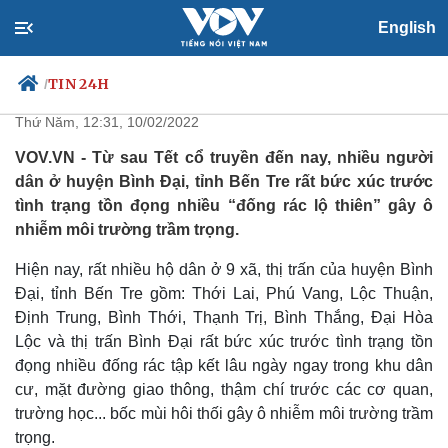
English
Người dân Bến Tre bức xúc vì rác
thải chất đống sau Tết
TIN 24H
/
Thứ Năm, 12:31, 10/02/2022
VOV.VN - Từ sau Tết cổ truyền đến nay, nhiều người
dân ở huyện Bình Đại, tỉnh Bến Tre rất bức xúc trước
Chính trị
Xã hội
tình trạng tồn đọng nhiều “đống rác lộ thiên” gây ô
Đảng
Tin 24h
nhiễm môi trường trầm trọng.
Tổ chức nhân sự
Dự báo thời tiết
Quốc hội
Giáo dục
Hiện nay, rất nhiều hộ dân ở 9 xã, thị trấn của huyện Bình
Nhận diện sự thật
Dấu ấn VOV
Đại, tỉnh Bến Tre gồm: Thới Lai, Phú Vang, Lộc Thuận,
Việc làm
Định Trung, Bình Thới, Thạnh Trị, Bình Thắng, Đại Hòa
Biển đảo
Lộc và thị trấn Bình Đại rất bức xúc trước tình trạng tồn
đọng nhiều đống rác tập kết lâu ngày ngay trong khu dân
cư, mặt đường giao thông, thậm chí trước các cơ quan,
trường học... bốc mùi hôi thối gây ô nhiễm môi trường trầm
trọng.