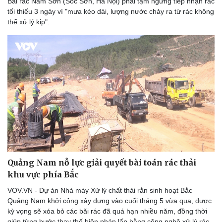
Bãi rác Nam Sơn (Sóc Sơn, Hà Nội) phải tạm ngừng tiếp nhận rác
tối thiểu 3 ngày vì "mưa kéo dài, lượng nước chảy ra từ rác không
thể xử lý kịp".
Du lịch
Podcast
Tư vấn
Câu chuyện thời sự
Săn Tour
Đọc truyện đêm khuya
check-in
Cửa sổ tình yêu
Kể chuyện cho bé
Quảng Nam nỗ lực giải quyết bài toán rác thải
Hạt giống tâm hồn
khu vực phía Bắc
VOV.VN - Dự án Nhà máy Xử lý chất thải rắn sinh hoạt Bắc
Quảng Nam khởi công xây dựng vào cuối tháng 5 vừa qua, được
kỳ vọng sẽ xóa bỏ các bãi rác đã quá hạn nhiều năm, đồng thời
giúp từng bước thay thế biện pháp lấp bằng công nghệ xử lý rác