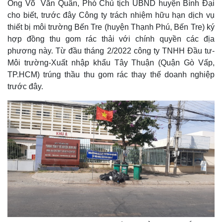
Ông Võ Văn Quân, Phó Chủ tịch UBND huyện Bình Đại
cho biết, trước đây Công ty trách nhiệm hữu hạn dịch vụ
Thế giới
Multimedia
thiết bị môi trường Bến Tre (huyện Thạnh Phú, Bến Tre) ký
Quan sát
Video
hợp đồng thu gom rác thải với chính quyền các địa
Cuộc sống đó đây
Ảnh
phương này. Từ đầu tháng 2/2022 công ty TNHH Đầu tư-
Hồ sơ
E-Magazine
Môi trường-Xuất nhập khẩu Tây Thuận (Quận Gò Vấp,
Infographic
TP.HCM) trúng thầu thu gom rác thay thế doanh nghiệp
trước đây.