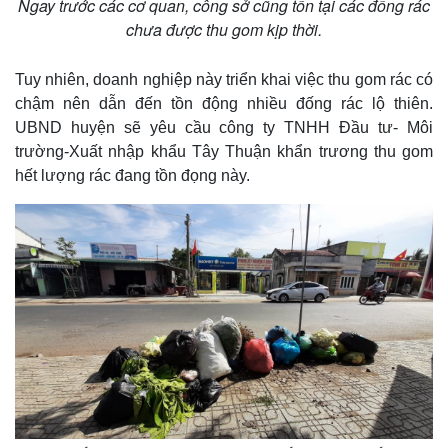
Ngay trước các cơ quan, công sở cũng tồn tại các đống rác
chưa được thu gom kịp thời.
Tuy nhiên, doanh nghiệp này triển khai việc thu gom rác có
chậm nên dẫn đến tồn động nhiều đống rác lộ thiên.
UBND huyện sẽ yêu cầu công ty TNHH Đầu tư- Môi
trường-Xuất nhập khẩu Tây Thuận khẩn trương thu gom
hết lượng rác đang tồn đọng này.
Kinh tế
Thị trường
Bất động sản
Giá vàng
Khởi nghiệp
Tiêu dùng
Tỷ giá
Chứng khoán
Giá cà phê