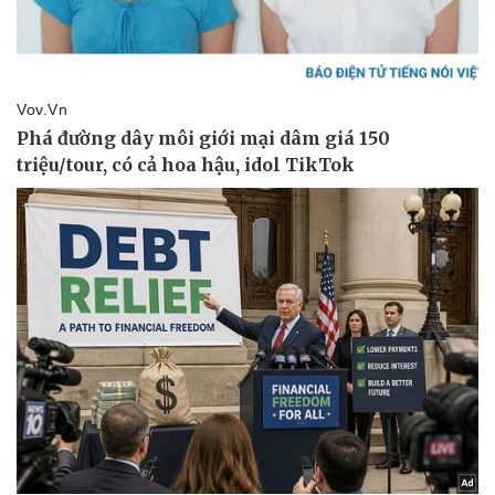
Thể thao
Ô tô - Xe máy
Bóng đá
Ô tô