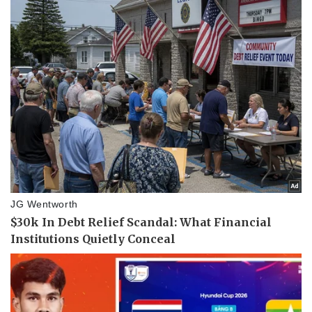
Doanh nghiệp
Công nghệ
Thông tin doanh nghiệp
Sành điệu
Doanh nghiệp 24h
Tin Công nghệ
Doanh nhân
Trải nghiệm
Vì cộng đồng
Chuyển đổi số