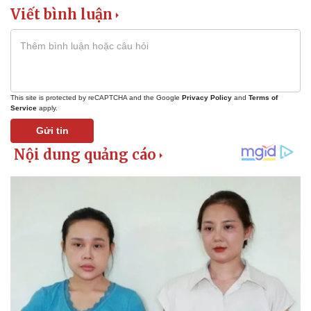
Viết bình luận
This site is protected by reCAPTCHA and the Google
Privacy Policy
and
Terms of
Pháp luật
Quân sự - Quốc phòng
Service
apply.
Vụ án
Vũ khí
Gửi tin
Tin nóng
Việt Nam
Tư vấn luật
Phân tích