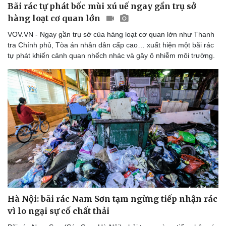
Bãi rác tự phát bốc mùi xú uế ngay gần trụ sở
Văn học
Thời trang
hàng loạt cơ quan lớn
Âm nhạc
Sao Việt
Di sản
VOV.VN - Ngay gần trụ sở của hàng loạt cơ quan lớn như Thanh
tra Chính phủ, Tòa án nhân dân cấp cao… xuất hiện một bãi rác
tự phát khiến cảnh quan nhếch nhác và gây ô nhiễm môi trường.
Hà Nội: bãi rác Nam Sơn tạm ngừng tiếp nhận rác
vì lo ngại sự cố chất thải