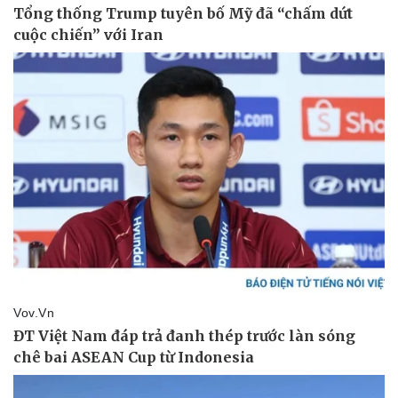
Doanh nghiệp
Công nghệ
Thông tin doanh nghiệp
Sành điệu
Doanh nghiệp 24h
Tin Công nghệ
Doanh nhân
Trải nghiệm
Vì cộng đồng
Chuyển đổi số