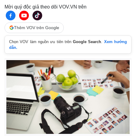
Mời quý độc giả theo dõi VOV.VN trên
n
i
n
Thêm VOV trên Google
g
Chọn VOV làm nguồn ưu tiên trên
Google Search
.
Xem hướng
T
dẫn.
i
m
e