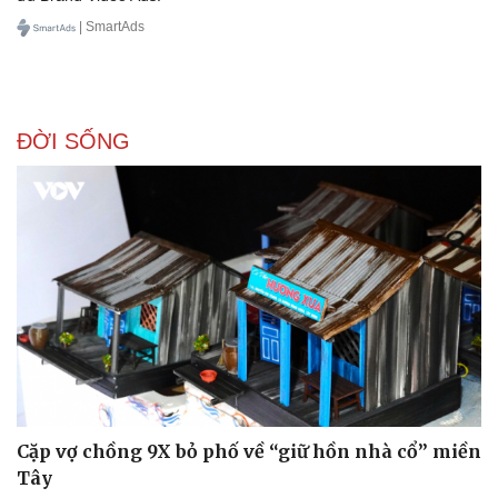
| SmartAds
ĐỜI SỐNG
Cặp vợ chồng 9X bỏ phố về “giữ hồn nhà cổ” miền
Tây