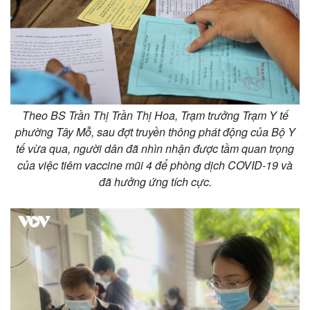
Theo BS Trần Thị Trần Thị Hoa, Trạm trưởng Trạm Y tế
phường Tây Mỗ, sau đợt truyền thông phát động của Bộ Y
tế vừa qua, người dân đã nhìn nhận được tầm quan trọng
của việc tiêm vaccine mũi 4 để phòng dịch COVID-19 và
đã hưởng ứng tích cực.
Thế giới
Multimedia
Quan sát
Video
Cuộc sống đó đây
Ảnh
Hồ sơ
E-Magazine
Infographic