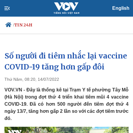
English
TIN 24H
/
Số người đi tiêm nhắc lại vaccine
Chính trị
Xã hội
Đảng
Tin 24h
COVID-19 tăng hơn gấp đôi
Tổ chức nhân sự
Dự báo thời tiết
Quốc hội
Giáo dục
Thứ Năm, 08:20, 14/07/2022
Nhận diện sự thật
Dấu ấn VOV
Việc làm
VOV.VN - Đây là thống kê tại Trạm Y tế phường Tây Mỗ
Biển đảo
(Hà Nội) trong đợt thứ 4 triển khai tiêm mũi 4 vaccine
COVID-19. Đã có hơn 500 người đến tiêm đợt thứ 4
ngày 13/7, tăng hơn gấp 2 lần so với các đợt tiêm trước
đó.