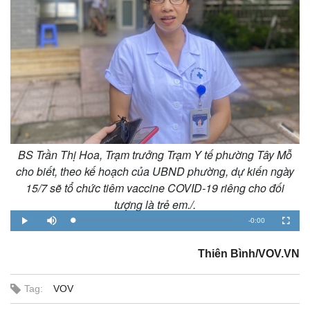
BS Trần Thị Hoa, Trạm trưởng Trạm Y tế phường Tây Mỗ
cho biết, theo kế hoạch của UBND phường, dự kiến ngày
15/7 sẽ tổ chức tiêm vaccine COVID-19 riêng cho đối
tượng là trẻ em./.
R
-
0:00
L
P
M
F
o
l
u
u
a
a
t
l
e
d
y
e
l
e
Thiên Bình/VOV.VN
s
d
c
m
:
r
0
e
%
e
a
n
Tag:
VOV
i