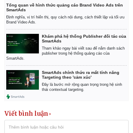
Thể thao
Ô tô - Xe máy
Tổng quan về hình thức quảng cáo Brand Video Ads trên
SmartAds
Bóng đá
Ô tô
Định nghĩa, vị trí hiển thị, quy cách nội dung, cách thiết lập và tối ưu
Lịch thi đấu bóng đá
Xe máy
Brand Video Ads.
Thế giới thể thao
Tư vấn
eSports
Khám phá hệ thống Publisher đối tác của
Hậu trường
SmartAds
Tham khảo ngay bài viết sau để nắm danh sách
publisher trong hệ thống quảng cáo của
SmartAds.
SmartAds chính thức ra mắt tính năng
Targeting theo 'cảm xúc'
Đây là bước mở rộng quan trọng trong hệ sinh
thái contextual targeting.
Viết bình luận