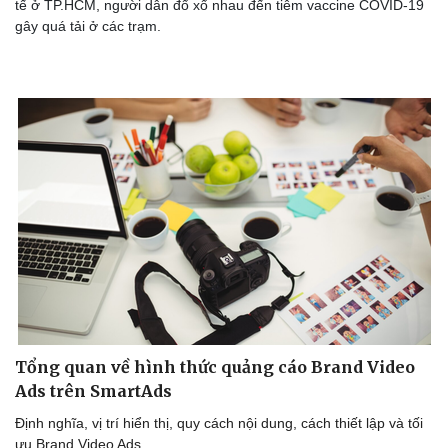
tế ở TP.HCM, người dân đổ xổ nhau đến tiêm vaccine COVID-19
gây quá tải ở các trạm.
Văn hóa
Giải trí
Sân khấu - Điện ảnh
Nghệ sĩ
Văn học
Thời trang
Âm nhạc
Sao Việt
Tổng quan về hình thức quảng cáo Brand Video
Di sản
Ads trên SmartAds
Định nghĩa, vị trí hiển thị, quy cách nội dung, cách thiết lập và tối
ưu Brand Video Ads.