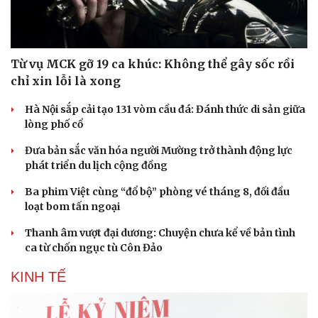
Từ vụ MCK gỡ 19 ca khúc: Không thể gây sốc rồi
chỉ xin lỗi là xong
Hà Nội sắp cải tạo 131 vòm cầu đá: Đánh thức di sản giữa
lòng phố cổ
Đưa bản sắc văn hóa người Mường trở thành động lực
phát triển du lịch cộng đồng
Ba phim Việt cùng “đổ bộ” phòng vé tháng 8, đối đầu
loạt bom tấn ngoại
Thanh âm vượt đại dương: Chuyện chưa kể về bản tình
ca từ chốn ngục tù Côn Đảo
Du lịch
Podcast
Tư vấn
Câu chuyện thời sự
KINH TẾ
Săn Tour
Đọc truyện đêm khuya
check-in
Cửa sổ tình yêu
Kể chuyện cho bé