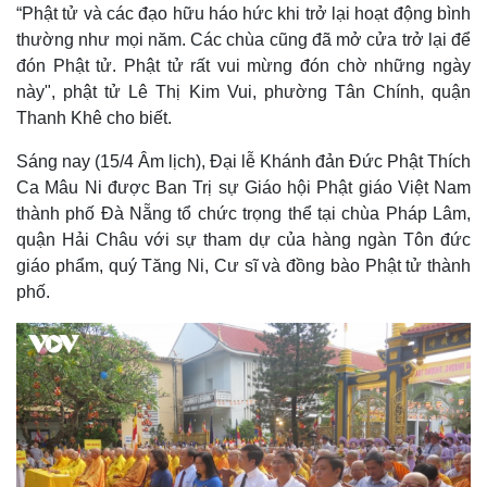
“Phật tử và các đạo hữu háo hức khi trở lại hoạt động bình
thường như mọi năm. Các chùa cũng đã mở cửa trở lại để
đón Phật tử. Phật tử rất vui mừng đón chờ những ngày
này", phật tử Lê Thị Kim Vui, phường Tân Chính, quận
Thanh Khê cho biết.
Sáng nay (15/4 Âm lịch), Đại lễ Khánh đản Đức Phật Thích
Ca Mâu Ni được Ban Trị sự Giáo hội Phật giáo Việt Nam
thành phố Đà Nẵng tổ chức trọng thể tại chùa Pháp Lâm,
quận Hải Châu với sự tham dự của hàng ngàn Tôn đức
giáo phẩm, quý Tăng Ni, Cư sĩ và đồng bào Phật tử thành
phố.