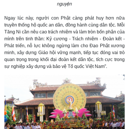
nguyện
Ngay lúc này, người con Phật càng phát huy hơn nữa
truyền thống hộ quốc an dân, đồng hành cùng dân tộc. Mỗi
Tăng Ni cần nêu cao trách nhiệm và làm tròn bổn phận của
mình trên tinh thần: Kỷ cương - Trách nhiệm - Đoàn kết -
Phát triển, nỗ lực không ngừng làm cho Đạo Phật xương
minh, xây dựng Giáo hội vững mạnh, tiếp tục đóng vai trò
quan trọng trong khối đại đoàn kết dân tộc, tích cực trong
sự nghiệp xây dựng và bảo vệ Tổ quốc Việt Nam”.
Thế giới
Multimedia
Quan sát
Video
Cuộc sống đó đây
Ảnh
Hồ sơ
E-Magazine
Infographic