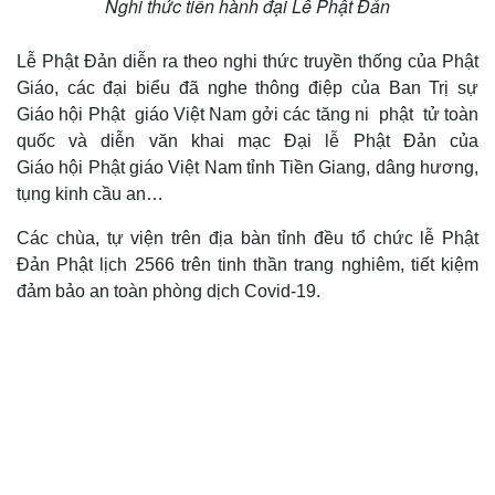
Nghi thức tiến hành đại Lễ Phật Đản
Lễ Phật Đản diễn ra theo nghi thức truyền thống của Phật
Giáo, các đại biểu đã nghe thông điệp của Ban Trị sự
Giáo hội Phật giáo Việt Nam gởi các tăng ni phật tử toàn
quốc và diễn văn khai mạc Đại lễ Phật Đản của
Giáo hội Phật giáo Việt Nam tỉnh Tiền Giang, dâng hương,
tụng kinh cầu an…
Các chùa, tự viện trên địa bàn tỉnh đều tổ chức lễ Phật
Đản Phật lịch 2566 trên tinh thần trang nghiêm, tiết kiệm
đảm bảo an toàn phòng dịch Covid-19.
Du lịch
Podcast
Tư vấn
Câu chuyện thời sự
Săn Tour
Đọc truyện đêm khuya
check-in
Cửa sổ tình yêu
Kể chuyện cho bé