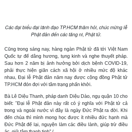
Các đại biểu đại lãnh đạo TP.HCM thăm hỏi, chúc mừng lễ
Phật đản đến các tăng ni, Phật tử.
Cũng trong sáng nay, hàng ngàn Phật tử đã tới Việt Nam
Quốc tự để dâng hương, tụng kinh và nghe thuyết pháp.
Sau hơn 2 năm bị ảnh hưởng bởi dịch bệnh COVID-19,
phải thực hiện giãn cách xã hội ở nhiều mức độ khác
nhau, Đại lễ Phật đản năm nay được cộng đồng Phật tử
TP.HCM đón đợi với tâm trạng phấn khởi.
Bà Lê Diệu Thanh, pháp danh Diệu Dào, ngụ quận 10 cho
biết: "Đại lễ Phật đản này rất có ý nghĩa với Phật tử cả
trong và ngoài nước vì đây là ngày Đức Phật ra đời. Khi
đến chùa thì mình mong học được ít nhiều đức hạnh mà
Đức Phật để lại, nguyện làm các điều lành, giúp trừ điều
ác, giữ tâm thanh tịnh”./.