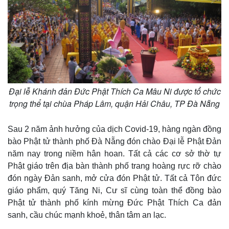
Giá cà phê
Đại lễ Khánh đản Đức Phật Thích Ca Mâu Ni được tổ chức
trọng thể tại chùa Pháp Lâm, quận Hải Châu, TP Đà Nẵng
Sau 2 năm ảnh hưởng của dịch Covid-19, hàng ngàn đồng
bào Phật tử thành phố Đà Nẵng đón chào Đại lễ Phật Đản
năm nay trong niềm hân hoan. Tất cả các cơ sở thờ tự
Phật giáo trên địa bàn thành phố trang hoàng rực rỡ chào
đón ngày Đản sanh, mở cửa đón Phật tử. Tất cả Tôn đức
giáo phẩm, quý Tăng Ni, Cư sĩ cùng toàn thể đồng bào
Phật tử thành phố kính mừng Đức Phật Thích Ca đản
sanh, cầu chúc mạnh khoẻ, thân tâm an lạc.