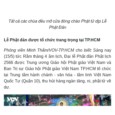
Tất cả các chùa đều mở cửa đóng chào Phật tử dịp Lễ
Phật Đản
Sức khỏe
Đời sống
Lễ Phật đản được tổ chức trang trọng tại TP.HCM
Dinh dưỡng - món ngon
Nhà đẹp
Phóng viên Minh Thắm/VOV-TP.HCM cho biết:
Sáng nay
Cây thuốc
Blog
(15/5) tức Rằm tháng 4 âm lịch, Đại lễ Phật đản Phật lịch
Sản phụ khoa
Tình yêu - Gia đình
Nhi khoa
2566 được Trung ương Giáo hội Phật giáo Việt Nam và
Nam khoa
Ban Trị sự Giáo hội Phật giáo Việt Nam TP.HCM tổ chức
Làm đẹp - giảm cân
tại Trung tâm hành chánh - văn hóa - tâm linh Việt Nam
Phòng mạch online
Quốc Tự (Quận 10),​​​​​​ thu hút hàng ngàn tăng, ni, phật tử về
Ăn sạch sống khỏe
dự.