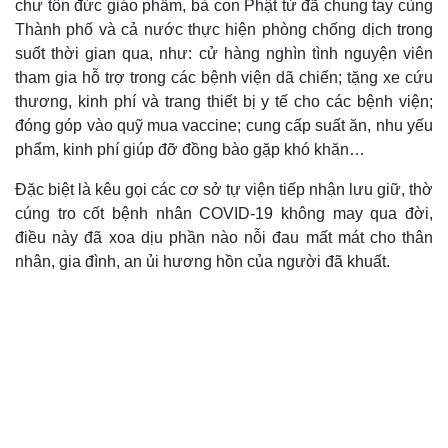
chư tôn đức giáo phẩm, bà con Phật tử đã chung tay cùng
Thành phố và cả nước thực hiện phòng chống dịch trong
suốt thời gian qua, như: cử hàng nghìn tình nguyện viên
tham gia hỗ trợ trong các bệnh viện dã chiến; tặng xe cứu
thương, kinh phí và trang thiết bị y tế cho các bệnh viện;
đóng góp vào quỹ mua vaccine; cung cấp suất ăn, nhu yếu
phẩm, kinh phí giúp đỡ đồng bào gặp khó khăn…
Đặc biệt là kêu gọi các cơ sở tự viện tiếp nhận lưu giữ, thờ
cúng tro cốt bệnh nhân COVID-19 không may qua đời,
điều này đã xoa dịu phần nào nỗi đau mất mát cho thân
nhân, gia đình, an ủi hương hồn của người đã khuất.
Văn hóa
Giải trí
Sân khấu - Điện ảnh
Nghệ sĩ
Văn học
Thời trang
Âm nhạc
Sao Việt
Di sản