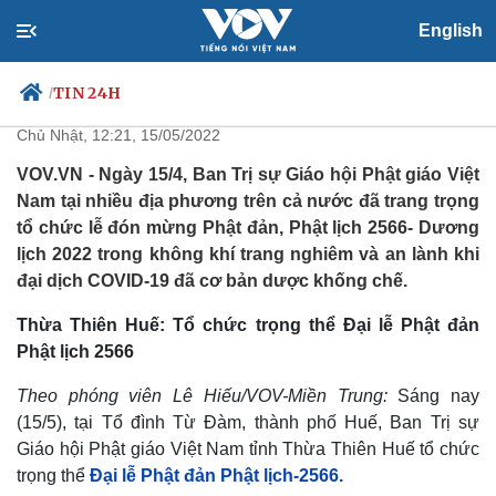
English
Tưng bừng Đại lễ Phật đản trên
cả nước
TIN 24H
/
Chủ Nhật, 12:21, 15/05/2022
VOV.VN - Ngày 15/4, Ban Trị sự Giáo hội Phật giáo Việt
Nam tại nhiều địa phương trên cả nước đã trang trọng
Chính trị
Xã hội
tổ chức lễ đón mừng Phật đản, Phật lịch 2566- Dương
Đảng
Tin 24h
lịch 2022 trong không khí trang nghiêm và an lành khi
Tổ chức nhân sự
Dự báo thời tiết
đại dịch COVID-19 đã cơ bản dược khống chế.
Quốc hội
Giáo dục
Nhận diện sự thật
Dấu ấn VOV
Thừa Thiên Huế: Tổ chức trọng thể Đại lễ Phật đản
Việc làm
Phật lịch 2566
Biển đảo
Theo phóng viên Lê Hiếu/VOV-Miền Trung:
Sáng nay
(15/5), tại Tổ đình Từ Đàm, thành phố Huế, Ban Trị sự
Giáo hội Phật giáo Việt Nam tỉnh Thừa Thiên Huế tổ chức
trọng thể
Đại lễ Phật đản Phật lịch-2566.