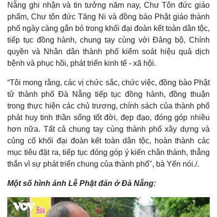
Nẵng ghi nhận và tin tưởng năm nay, Chư Tôn đức giáo
Thể thao
Ô tô - Xe máy
phẩm, Chư tôn đức Tăng Ni và đồng bào Phật giáo thành
Bóng đá
Ô tô
phố ngày càng gắn bó trong khối đại đoàn kết toàn dân tộc,
Lịch thi đấu bóng đá
Xe máy
tiếp tục đồng hành, chung tay cùng với Đảng bộ, Chính
Thế giới thể thao
Tư vấn
eSports
quyền và Nhân dân thành phố kiểm soát hiệu quả dịch
Hậu trường
bệnh và phục hồi, phát triển kinh tế - xã hội.
“Tôi mong rằng, các vị chức sắc, chức việc, đồng bào Phật
tử thành phố Đà Nẵng tiếp tục đồng hành, đồng thuận
trong thực hiện các chủ trương, chính sách của thành phố
phát huy tinh thần sống tốt đời, đẹp đạo, đóng góp nhiều
hơn nữa. Tất cả chung tay cùng thành phố xây dựng và
củng cố khối đại đoàn kết toàn dân tộc, hoàn thành các
mục tiêu đặt ra, tiếp tục đóng góp ý kiến chân thành, thẳng
thắn vì sự phát triển chung của thành phố", bà Yến nói./.
Một số hình ảnh Lễ Phật đản ở Đà Nẵng: