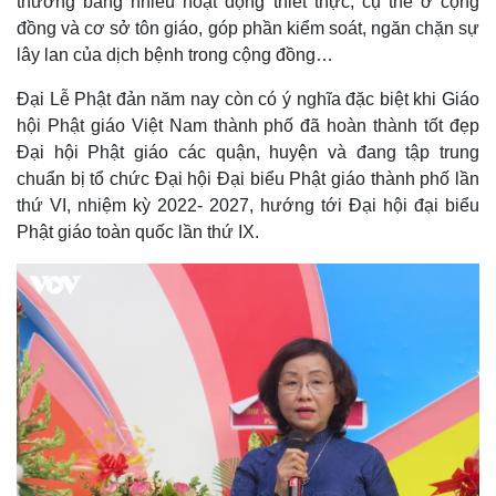
thương bằng nhiều hoạt động thiết thực, cụ thể ở cộng
Vụ án
Vũ khí
đồng và cơ sở tôn giáo, góp phần kiểm soát, ngăn chặn sự
Tin nóng
Việt Nam
Tư vấn luật
Phân tích
lây lan của dịch bệnh trong cộng đồng…
Đại Lễ Phật đản năm nay còn có ý nghĩa đặc biệt khi Giáo
hội Phật giáo Việt Nam thành phố đã hoàn thành tốt đẹp
Đại hội Phật giáo các quận, huyện và đang tập trung
chuẩn bị tổ chức Đại hội Đại biểu Phật giáo thành phố lần
thứ VI, nhiệm kỳ 2022- 2027, hướng tới Đại hội đại biểu
Phật giáo toàn quốc lần thứ IX.