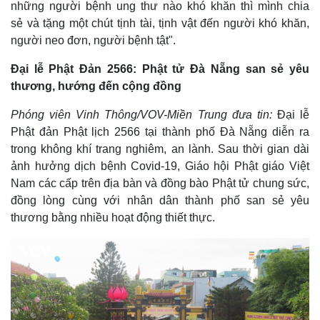
những người bệnh ung thư nào khó khăn thì mình chia
sẻ và tặng một chút tịnh tài, tịnh vật đến người khó khăn,
người neo đơn, người bệnh tật".
Đại lễ Phật Đản 2566: Phật tử Đà Nẵng san sẻ yêu
thương, hướng đến cộng đồng
Phóng viên Vinh Thông/VOV-Miền Trung đưa tin:
Đại lễ
Phật đản Phật lịch 2566 tại thành phố Đà Nẵng diễn ra
trong không khí trang nghiêm, an lành. Sau thời gian dài
ảnh hưởng dịch bệnh Covid-19, Giáo hội Phật giáo Việt
Nam các cấp trên địa bàn và đồng bào Phật tử chung sức,
đồng lòng cùng với nhân dân thành phố san sẻ yêu
thương bằng nhiều hoạt động thiết thực.
Kinh tế
Thị trường
Bất động sản
Giá vàng
Khởi nghiệp
Tiêu dùng
Tỷ giá
Chứng khoán