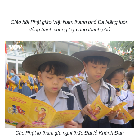
Giáo hội Phật giáo Việt Nam thành phố Đà Nẵng luôn
đồng hành chung tay cùng thành phố
Doanh nghiệp
Công nghệ
Thông tin doanh nghiệp
Sành điệu
Doanh nghiệp 24h
Tin Công nghệ
Doanh nhân
Trải nghiệm
Vì cộng đồng
Chuyển đổi số
Các Phật tử tham gia nghi thức Đại lễ Khánh Đản