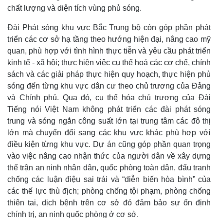
chất lượng và diện tích vùng phủ sóng.
Đài Phát sóng khu vực Bắc Trung bộ còn góp phần phát
triển các cơ sở hạ tầng theo hướng hiện đại, nâng cao mỹ
quan, phù hợp với tình hình thực tiễn và yêu cầu phát triển
kinh tế - xã hội; thực hiện việc cụ thể hoá các cơ chế, chính
sách và các giải pháp thực hiện quy hoạch, thực hiện phủ
Doanh nghiệp
Công nghệ
sóng đến từng khu vực dân cư theo chủ trương của Đảng
và Chính phủ. Qua đó, cụ thể hóa chủ trương của Đài
Thông tin doanh nghiệp
Sành điệu
Doanh nghiệp 24h
Tin Công nghệ
Tiếng nói Việt Nam không phát triển các đài phát sóng
Doanh nhân
Trải nghiệm
trung và sóng ngắn công suất lớn tại trung tâm các đô thị
Vì cộng đồng
Chuyển đổi số
lớn mà chuyển đổi sang các khu vực khác phù hợp với
điều kiện từng khu vực. Dự án cũng góp phần quan trọng
vào việc nâng cao nhận thức của người dân về xây dựng
thế trận an ninh nhân dân, quốc phòng toàn dân, đấu tranh
chống các luận điệu sai trái và “diễn biến hòa bình” của
các thế lực thù địch; phòng chống tội phạm, phòng chống
thiên tai, dịch bệnh trên cơ sở đó đảm bảo sự ổn định
chính trị, an ninh quốc phòng ở cơ sở.