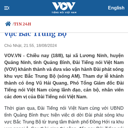
English
VOV khánh thành và đưa vào
vận hành Đài phát sóng AM khu
TIN 24H
/
vực Bắc Trung Bộ
Chủ Nhật, 21:55, 18/08/2024
Chính trị
Xã hội
VOV.VN - Chiều nay (18/8), tại xã Lương Ninh, huyện
Đảng
Tin 24h
Quảng Ninh, tỉnh Quảng Bình, Đài Tiếng nói Việt Nam
Tổ chức nhân sự
Dự báo thời tiết
(VOV) khánh thành và đưa vào vận hành Đài phát sóng
Quốc hội
Giáo dục
khu vực Bắc Trung Bộ (sóng AM). Tham dự lễ khánh
Nhận diện sự thật
Dấu ấn VOV
thành có ông Vũ Hải Quang, Phó Tổng Giám đốc Đài
Việc làm
Tiếng nói Việt Nam cùng lãnh đạo, cán bộ, nhân viên
Biển đảo
các đơn vị của Đài Tiếng nói Việt Nam.
Thời gian qua, Đài Tiếng nói Việt Nam cùng với UBND
tỉnh Quảng Bình thực hiện việc di dời Đài phát sóng khu
vực Bắc Trung Bộ từ trung tâm thành phố Đồng Hới ra khu