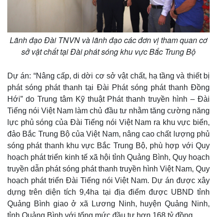
Lãnh đạo Đài TNVN và lãnh đạo các đơn vị tham quan cơ
sở vật chất tại Đài phát sóng khu vực Bắc Trung Bộ
Dự án: “Nâng cấp, di dời cơ sở vật chất, hạ tầng và thiết bị
phát sóng phát thanh tại Đài Phát sóng phát thanh Đồng
Hới” do Trung tâm Kỹ thuật Phát thanh truyền hình – Đài
Tiếng nói Việt Nam làm chủ đầu tư nhằm tăng cường năng
lực phủ sóng của Đài Tiếng nói Việt Nam ra khu vực biển,
đảo Bắc Trung Bộ của Việt Nam, nâng cao chất lượng phủ
sóng phát thanh khu vực Bắc Trung Bộ, phù hợp với Quy
Thế giới
Multimedia
hoạch phát triển kinh tế xã hội tỉnh Quảng Bình, Quy hoạch
Quan sát
Video
truyền dẫn phát sóng phát thanh truyền hình Việt Nam, Quy
Cuộc sống đó đây
Ảnh
hoạch phát triển Đài Tiếng nói Việt Nam. Dự án được xây
Hồ sơ
E-Magazine
Infographic
dựng trên diện tích 9,4ha tại địa điểm được UBND tỉnh
Quảng Bình giao ở xã Lương Ninh, huyện Quảng Ninh,
tỉnh Quảng Bình với tổng mức đầu tư hơn 168 tỷ đồng.