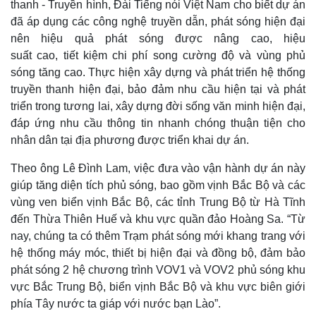
thanh - Truyền hình, Đài Tiếng nói Việt Nam cho biết dự án
đã áp dụng các công nghệ truyền dẫn, phát sóng hiện đại
nên hiệu quả phát sóng được nâng cao, hiệu
suất cao, tiết kiệm chi phí song cường độ và vùng phủ
sóng tăng cao. Thực hiện xây dựng và phát triển hệ thống
truyền thanh hiện đại, bảo đảm nhu cầu hiện tại và phát
triển trong tương lai, xây dựng đời sống văn minh hiện đại,
đáp ứng nhu cầu thông tin nhanh chóng thuận tiện cho
nhân dân tại địa phương được triển khai dự án.
Theo ông Lê Đình Lam, việc đưa vào vận hành dự án này
giúp tăng diện tích phủ sóng, bao gồm vịnh Bắc Bộ và các
vùng ven biển vịnh Bắc Bộ, các tỉnh Trung Bộ từ Hà Tĩnh
đến Thừa Thiên Huế và khu vực quần đảo Hoàng Sa. “Từ
nay, chúng ta có thêm Trạm phát sóng mới khang trang với
hệ thống máy móc, thiết bị hiện đại và đồng bộ, đảm bảo
Kinh tế
Thị trường
phát sóng 2 hệ chương trình VOV1 và VOV2 phủ sóng khu
Bất động sản
Giá vàng
vực Bắc Trung Bộ, biển vịnh Bắc Bộ và khu vực biên giới
Khởi nghiệp
Tiêu dùng
phía Tây nước ta giáp với nước bạn Lào”.
Tỷ giá