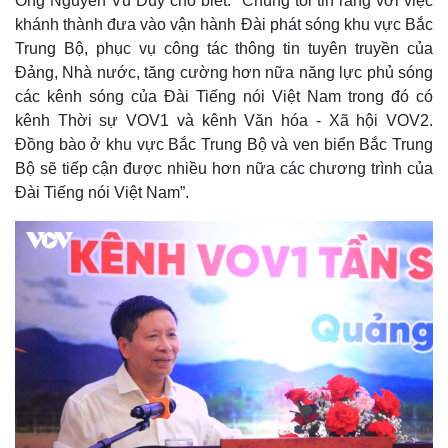
Ông Nguyễn Vũ Duy cho biết: “Chúng tôi tin rằng với việc
khánh thành đưa vào vận hành Đài phát sóng khu vực Bắc
Trung Bộ, phục vụ công tác thông tin tuyên truyền của
Đảng, Nhà nước, tăng cường hơn nữa năng lực phủ sóng
Thể thao
Ô tô - Xe máy
các kênh sóng của Đài Tiếng nói Việt Nam trong đó có
Bóng đá
Ô tô
kênh Thời sự VOV1 và kênh Văn hóa - Xã hội VOV2.
Lịch thi đấu bóng đá
Xe máy
Đồng bào ở khu vực Bắc Trung Bộ và ven biển Bắc Trung
Thế giới thể thao
Tư vấn
Bộ sẽ tiếp cận được nhiều hơn nữa các chương trình của
eSports
Hậu trường
Đài Tiếng nói Việt Nam”.