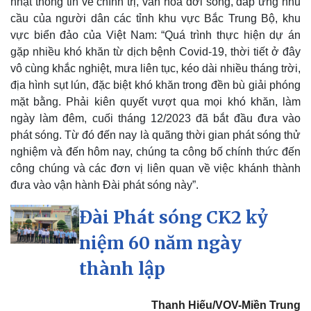
nhật thông tin về chính trị, văn hóa đời sống, đáp ứng nhu
cầu của người dân các tỉnh khu vực Bắc Trung Bộ, khu
vực biển đảo của Việt Nam: “Quá trình thực hiện dự án
gặp nhiều khó khăn từ dịch bệnh Covid-19, thời tiết ở đây
vô cùng khắc nghiệt, mưa liên tục, kéo dài nhiều tháng trời,
địa hình sụt lún, đặc biệt khó khăn trong đền bù giải phóng
mặt bằng. Phải kiên quyết vượt qua mọi khó khăn, làm
ngày làm đêm, cuối tháng 12/2023 đã bắt đầu đưa vào
phát sóng. Từ đó đến nay là quãng thời gian phát sóng thử
nghiệm và đến hôm nay, chúng ta công bố chính thức đến
công chúng và các đơn vị liên quan về việc khánh thành
Sức khỏe
Đời sống
đưa vào vận hành Đài phát sóng này”.
Dinh dưỡng - món ngon
Nhà đẹp
Cây thuốc
Blog
Đài Phát sóng CK2 kỷ
Sản phụ khoa
Tình yêu - Gia đình
Nhi khoa
niệm 60 năm ngày
Nam khoa
thành lập
Làm đẹp - giảm cân
Phòng mạch online
Ăn sạch sống khỏe
Thanh Hiếu/VOV-Miền Trung