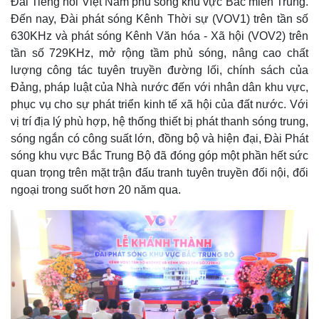
Đài Tiếng nói Việt Nam phủ sóng khu vực Bắc miền Trung.
Đến nay, Đài phát sóng Kênh Thời sự (VOV1) trên tần số
630KHz và phát sóng Kênh Văn hóa - Xã hội (VOV2) trên
tần số 729KHz, mở rộng tầm phủ sóng, nâng cao chất
lượng công tác tuyên truyền đường lối, chính sách của
Đảng, pháp luật của Nhà nước đến với nhân dân khu vực,
phục vụ cho sự phát triển kinh tế xã hội của đất nước. Với
vị trí địa lý phù hợp, hệ thống thiết bị phát thanh sóng trung,
sóng ngắn có công suất lớn, đồng bộ và hiện đại, Đài Phát
sóng khu vực Bắc Trung Bộ đã đóng góp một phần hết sức
quan trọng trên mặt trận đấu tranh tuyên truyền đối nội, đối
ngoại trong suốt hơn 20 năm qua.