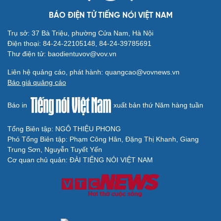
BÁO ĐIỆN TỬ TIẾNG NÓI VIỆT NAM
Trụ sở: 37 Bà Triệu, phường Cửa Nam, Hà Nội
Điện thoại: 84-24-22105148, 84-24-39785691
Thư điện tử: baodientuvov@vov.vn
Liên hệ quảng cáo, phát hành: quangcao@vovnews.vn
Báo giá quảng cáo
Báo in
xuất bản thứ Năm hàng tuần
Tổng Biên tập: NGÔ THIỆU PHONG
Phó Tổng Biên tập: Phạm Công Hân, Đặng Thị Khanh, Giang
Trung Sơn, Nguyễn Tuyết Yến
Cơ quan chủ quản: ĐÀI TIẾNG NÓI VIỆT NAM