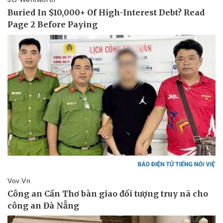
Du lịch
Podcast
Tư vấn
Câu chuyện thời sự
Săn Tour
Đọc truyện đêm khuya
check-in
Cửa sổ tình yêu
Kể chuyện cho bé
Hạt giống tâm hồn