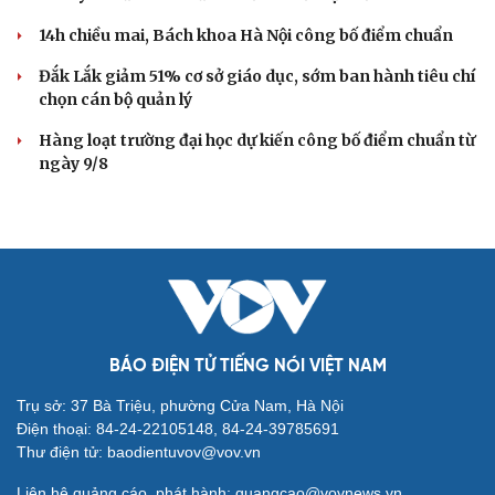
28 hộ dân ở xã Nậm Lầu, Sơn La đã được di dời khẩn cấp
Khu tập thể Thành Công: Người đã đi, nhà vẫn chờ cải
tạo
Một xe ô tô biển Hà Nội vi phạm tốc độ 21 lần trong một
tháng tại Phú Thọ
DỰ BÁO THỜI TIẾT
Thời tiết hôm nay 9/8: Bắc Bộ nắng nóng, chiều
tối có mưa dông
Áp thấp nhiệt đới suy yếu, Vịnh Bắc Bộ vẫn có gió mạnh
Diễn biến mới nhất về áp thấp nhiệt đới trên biển Đông
Áp thấp nhiệt đới trên Biển Đông ít khả năng mạnh lên
thành bão
Thời tiết hôm nay 8/8: Hà Nội nắng 35 độ, Bắc Trung Bộ