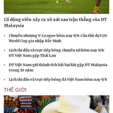
Sức khỏe
Đời sống
Dinh dưỡng - món ngon
Nhà đẹp
Cổ động viên xảy ra xô xát sau trận thắng của ĐT
Cây thuốc
Blog
Malaysia
Sản phụ khoa
Tình yêu - Gia đình
Nhi khoa
Chuyển nhượng V-League hôm nay 9/8: Cầu thủ dự U20
Nam khoa
World Cup gia nhập Bắc Ninh
Làm đẹp - giảm cân
Phòng mạch online
Lịch thi đấu và trực tiếp bóng chuyền nữ hôm nay 9/8:
Ăn sạch sống khỏe
ĐT Việt Nam gặp Thái Lan
ĐT Việt Nam giữ thành tích bất bại khi gặp ĐT Malaysia
trong 10 năm
Lịch thi đấu và trực tiếp bóng đá Việt Nam hôm nay 9/8
THẾ GIỚI