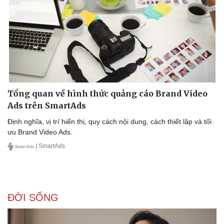
Kinh tế
Thị trường
Bất động sản
Giá vàng
Khởi nghiệp
Tiêu dùng
Tỷ giá
Chứng khoán
Giá cà phê
Tổng quan về hình thức quảng cáo Brand Video
Ads trên SmartAds
Định nghĩa, vị trí hiển thị, quy cách nội dung, cách thiết lập và tối
ưu Brand Video Ads.
| SmartAds
ĐỜI SỐNG