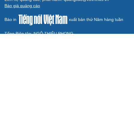
có mưa dông cục bộ
GIÁO DỤC
15 phường ở Hà Nội hoàn tất sắp xếp trường công
trước năm học mới
Malaysia cảnh báo rủi ro trẻ em kết bạn với AI
14h chiều mai, Bách khoa Hà Nội công bố điểm chuẩn
Đắk Lắk giảm 51% cơ sở giáo dục, sớm ban hành tiêu chí
chọn cán bộ quản lý
Hàng loạt trường đại học dự kiến công bố điểm chuẩn từ
ngày 9/8