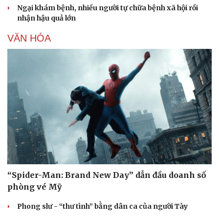
Ngại khám bệnh, nhiều người tự chữa bệnh xã hội rồi
nhận hậu quả lớn
VĂN HÓA
Pháp luật
Quân sự - Quốc phòng
Vụ án
Vũ khí
Tin nóng
Việt Nam
Tư vấn luật
Phân tích
“Spider-Man: Brand New Day” dẫn đầu doanh số
phòng vé Mỹ
Phong slư - “thư tình” bằng dân ca của người Tày