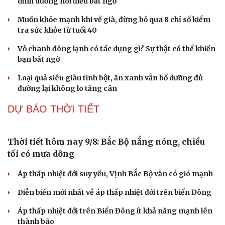
Hạt giống tâm hồn
Mang yêu thương đến vùng cao Hùng Sơn
Tuổi trẻ VOV lan tỏa nghĩa tình tri ân qua chuỗi hoạt
động thiết thực dịp 27/7
Đoàn công tác VOV làm việc với Tập đoàn Truyền thông
Quốc gia Pháp
VOV TP.HCM bàn cách "chạm Gen Z" trên đa nền tảng
VOV, TTXVN, Báo Nhân dân ký kết hợp tác truyền thông
với Viện KSND tối cao
SỨC KHỎE
4 thực phẩm để tủ lạnh quá 2 ngày dễ gây ngộ độc
Tưởng ăn cơm buổi sáng sẽ "nặng bụng", chuyên gia
dinh dưỡng nói điều bất ngờ