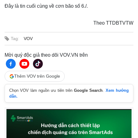
Đây là tin cuối cùng về cơn bão số 6./.
Theo TTDBTVTW
Tag:
VOV
Mời quý độc giả theo dõi VOV.VN trên
Thêm VOV trên Google
Chọn VOV làm nguồn ưu tiên trên
Google Search
.
Xem hướng
dẫn.
Thế giới
Multimedia
Quan sát
Video
Cuộc sống đó đây
Ảnh
Hồ sơ
E-Magazine
Infographic