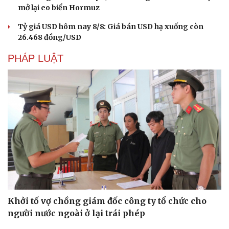
mở lại eo biển Hormuz
Vì cộng đồng
Chuyển đổi số
Tỷ giá USD hôm nay 8/8: Giá bán USD hạ xuống còn
26.468 đồng/USD
PHÁP LUẬT
Khởi tố vợ chồng giám đốc công ty tổ chức cho
người nước ngoài ở lại trái phép