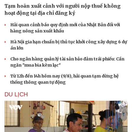
Tạm hoãn xuất cảnh với người nộp thuế không
hoạt động tại địa chỉ đăng ký
Hải quan cảnh báo quy định mới của Nhật Bản đối với
hàng nông sản xuất khẩu
Hà Nội gia hạn chuẩn bị thủ tục khởi công xây dựng 6 dự
án lớn
Cho ngân hàng quản lý tài sản bảo đảm trái phiếu: Cần
ngăn "mua bia kèm lạc"
Thể thao
Ô tô - Xe máy
Từ 12h đến 14h hôm nay (9/8), hải quan tạm dừng hệ
Bóng đá
Ô tô
thống thông quan tự động
Lịch thi đấu bóng đá
Xe máy
Thế giới thể thao
Tư vấn
DU LỊCH
eSports
Hậu trường