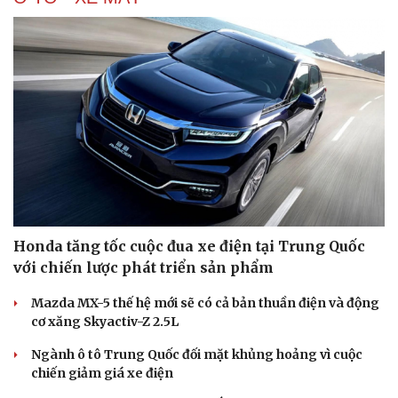
Văn hóa
Giải trí
Sân khấu - Điện ảnh
Nghệ sĩ
Honda tăng tốc cuộc đua xe điện tại Trung Quốc
Văn học
Thời trang
với chiến lược phát triển sản phẩm
Âm nhạc
Sao Việt
Di sản
Mazda MX-5 thế hệ mới sẽ có cả bản thuần điện và động
cơ xăng Skyactiv-Z 2.5L
Ngành ô tô Trung Quốc đối mặt khủng hoảng vì cuộc
chiến giảm giá xe điện