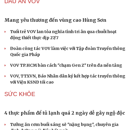
Điện Biên tạo nền tảng phát triển tín chỉ carbon rừng
28 hộ dân ở xã Nậm Lầu, Sơn La đã được di dời khẩn cấp
Khu tập thể Thành Công: Người đã đi, nhà vẫn chờ cải
tạo
Một xe ô tô biển Hà Nội vi phạm tốc độ 21 lần trong một
tháng tại Phú Thọ
DẤU ẤN VOV
Du lịch
Podcast
Tư vấn
Câu chuyện thời sự
Săn Tour
Đọc truyện đêm khuya
check-in
Cửa sổ tình yêu
Kể chuyện cho bé