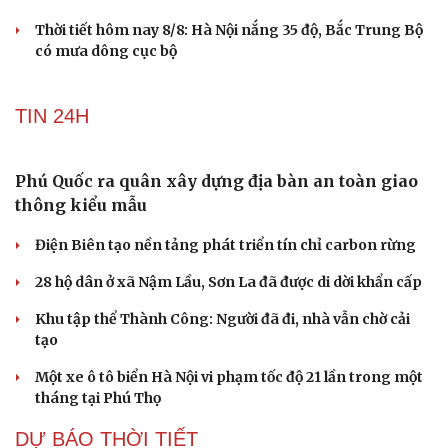
Muốn khỏe mạnh khi về già, đừng bỏ qua 8 chỉ số kiểm
tra sức khỏe từ tuổi 40
Vỏ chanh đông lạnh có tác dụng gì? Sự thật có thể khiến
bạn bất ngờ
Loại quả siêu giàu tinh bột, ăn xanh vẫn bổ dưỡng đủ
đường lại không lo tăng cân
DỰ BÁO THỜI TIẾT
Thời tiết hôm nay 9/8: Bắc Bộ nắng nóng, chiều
tối có mưa dông
Áp thấp nhiệt đới suy yếu, Vịnh Bắc Bộ vẫn có gió mạnh
Diễn biến mới nhất về áp thấp nhiệt đới trên biển Đông
Áp thấp nhiệt đới trên Biển Đông ít khả năng mạnh lên
thành bão