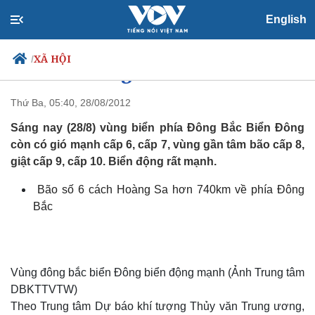
English
XÃ HỘI
/
Tin cuối cùng về cơn bão số 6
Thứ Ba, 05:40, 28/08/2012
Sáng nay (28/8) vùng biển phía Đông Bắc Biển Đông
Chính trị
Xã hội
còn có gió mạnh cấp 6, cấp 7, vùng gần tâm bão cấp 8,
Đảng
Tin 24h
giật cấp 9, cấp 10. Biển động rất mạnh.
Tổ chức nhân sự
Dự báo thời tiết
Quốc hội
Giáo dục
Bão số 6 cách Hoàng Sa hơn 740km về phía Đông
Nhận diện sự thật
Dấu ấn VOV
Bắc
Việc làm
Biển đảo
Vùng đông bắc biển Đông biển động mạnh (Ảnh Trung tâm
DBKTTVTW)
Theo Trung tâm Dự báo khí tượng Thủy văn Trung ương,