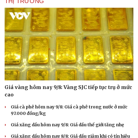
THỊ TRƯỜNG
Giá vàng hôm nay 9/8: Vàng SJC tiếp tục trụ ở mức
cao
Giá cà phê hôm nay 9/8: Giá cà phê trong nước ở mức
97.000 đồng/kg
Doanh nghiệp
Công nghệ
Thông tin doanh nghiệp
Sành điệu
Giá xăng dầu hôm nay 9/8: Giá dầu thế giới tăng nhẹ
Doanh nghiệp 24h
Tin Công nghệ
Giá xăng dầu hôm nay 8/8: Giá dầu giảm khi có tín hiệu
Doanh nhân
Trải nghiệm