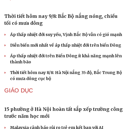
Thời tiết hôm nay 8/8: Hà Nội nắng 35 độ, Bắc Trung Bộ
có mưa dông cục bộ
Cải chính
TIN 24H
Phú Quốc ra quân xây dựng địa bàn an toàn giao
thông kiểu mẫu
Điện Biên tạo nền tảng phát triển tín chỉ carbon rừng