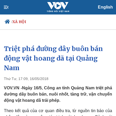
English
XÃ HỘI
/
Triệt phá đường dây buôn bán
Chính trị
Xã hội
Đảng
Tin 24h
động vật hoang dã tại Quảng
Tổ chức nhân sự
Dự báo thời tiết
Nam
Quốc hội
Giáo dục
Nhận diện sự thật
Dấu ấn VOV
Việc làm
Thứ Tư, 17:09, 16/05/2018
Biển đảo
VOV.VN -Ngày 16/5, Công an tỉnh Quảng Nam triệt phá
đường dây buôn bán, nuôi nhốt, tàng trữ, vận chuyển
động vật hoang dã trái phép.
Theo kết quả của cơ quan điều tra, từ nguồn tin báo của