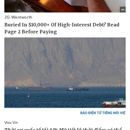
Vụ án
Vũ khí
Tin nóng
Việt Nam
Tư vấn luật
Phân tích