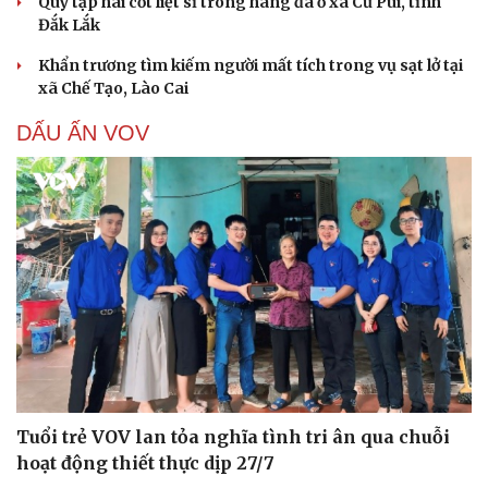
Quy tập hài cốt liệt sĩ trong hang đá ở xã Cư Pui, tỉnh
Đắk Lắk
Khẩn trương tìm kiếm người mất tích trong vụ sạt lở tại
xã Chế Tạo, Lào Cai
DẤU ẤN VOV
Tuổi trẻ VOV lan tỏa nghĩa tình tri ân qua chuỗi
hoạt động thiết thực dịp 27/7