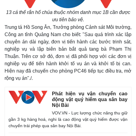
13 cá thể rắn hổ chúa thuộc nhóm danh mục 1B cần được
ưu tiên bảo vệ.
Trung tá Hồ Song Ân, Trưởng phòng Cảnh sát Môi trường,
Công an tỉnh Quảng Nam cho biết: "
Sau quá trình xác lập
chuyên án dài ngày, đơn vị tiến hành các bước trinh sát,
nghiệp vụ và lập biên bản bắt quả tang bà Phạm Thị
Thuận.
Trên cơ sở đó, đơn vị đã phối hợp với các đơn vị
nghiệp vụ để tiến hành khởi tố vụ án và khởi tố bị can.
Hiện nay đã chuyển cho phòng PC46 tiếp tục điều tra, mở
rộng vụ án"./.
Thế giới
Multimedia
Phát hiện vụ vận chuyển cao
Quan sát
Video
động vật quý hiếm qua sân bay
Cuộc sống đó đây
Ảnh
Nội Bài
Hồ sơ
E-Magazine
VOV.VN - Lực lượng chức năng thu giữ
Infographic
gần 3 kg hàng hoá, nghi là cao động vật quý hiếm được vận
chuyển trái phép qua sân bay Nội Bài.