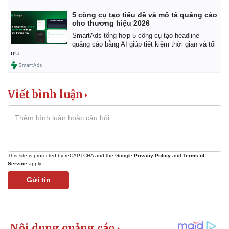
5 công cụ tạo tiêu đề và mô tả quảng cáo
cho thương hiệu 2026
SmartAds tổng hợp 5 công cụ tạo headline
quảng cáo bằng AI giúp tiết kiệm thời gian và tối
ưu.
Viết bình luận
This site is protected by reCAPTCHA and the Google
Privacy Policy
and
Terms of
Service
apply.
Kinh tế
Thị trường
Gửi tin
Bất động sản
Giá vàng
Khởi nghiệp
Tiêu dùng
Tỷ giá
Chứng khoán