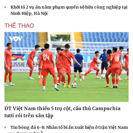
Khởi tố 2 vụ án xâm phạm quyền sở hữu công nghiệp tại
Ninh Hiệp, Hà Nội
THỂ THAO
Văn hóa
Giải trí
Sân khấu - Điện ảnh
Nghệ sĩ
Văn học
Thời trang
ĐT Việt Nam thiếu 5 trụ cột, cầu thủ Campuchia
Âm nhạc
Sao Việt
Di sản
tươi rói trên sân tập
Tin bóng đá 6-8: Nhân tố bí ẩn xuất hiện ở trận Việt Nam