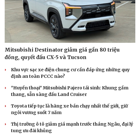
Mitsubishi Destinator giảm giá gần 80 triệu
đồng, quyết đấu CX-5 và Tucson
Khu vực sạc xe điện chung cư cần đáp ứng những quy
định an toàn PCCC nào?
"Huyền thoại" Mitsubishi Pajero tái sinh: Khung gầm
thang, sẵn sàng đấu Land Cruiser
Toyota tiếp tục là hãng xe bán chạy nhất thế giới, giữ
Du lịch
Podcast
ngôi vương suốt 7 năm
Tư vấn
Câu chuyện thời sự
Thị trường ô tô giảm giá mạnh trước tháng Ngâu, đại lý
Săn Tour
Đọc truyện đêm khuya
tung ưu đãi khủng
check-in
Cửa sổ tình yêu
Kể chuyện cho bé