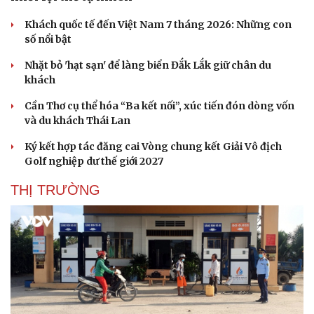
Khách quốc tế đến Việt Nam 7 tháng 2026: Những con
số nổi bật
Nhặt bỏ 'hạt sạn' để làng biển Đắk Lắk giữ chân du
khách
Cần Thơ cụ thể hóa “Ba kết nối”, xúc tiến đón dòng vốn
Sức khỏe
Đời sống
và du khách Thái Lan
Dinh dưỡng - món ngon
Nhà đẹp
Cây thuốc
Blog
Ký kết hợp tác đăng cai Vòng chung kết Giải Vô địch
Sản phụ khoa
Tình yêu - Gia đình
Golf nghiệp dư thế giới 2027
Nhi khoa
Nam khoa
THỊ TRƯỜNG
Làm đẹp - giảm cân
Phòng mạch online
Ăn sạch sống khỏe