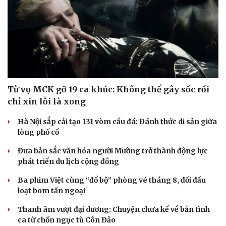
Doanh nghiệp
Công nghệ
Thông tin doanh nghiệp
Sành điệu
Doanh nghiệp 24h
Tin Công nghệ
Doanh nhân
Trải nghiệm
Từ vụ MCK gỡ 19 ca khúc: Không thể gây sốc rồi
Vì cộng đồng
Chuyển đổi số
chỉ xin lỗi là xong
Hà Nội sắp cải tạo 131 vòm cầu đá: Đánh thức di sản giữa
lòng phố cổ
Đưa bản sắc văn hóa người Mường trở thành động lực
phát triển du lịch cộng đồng
Ba phim Việt cùng “đổ bộ” phòng vé tháng 8, đối đầu
loạt bom tấn ngoại
Thanh âm vượt đại dương: Chuyện chưa kể về bản tình
ca từ chốn ngục tù Côn Đảo