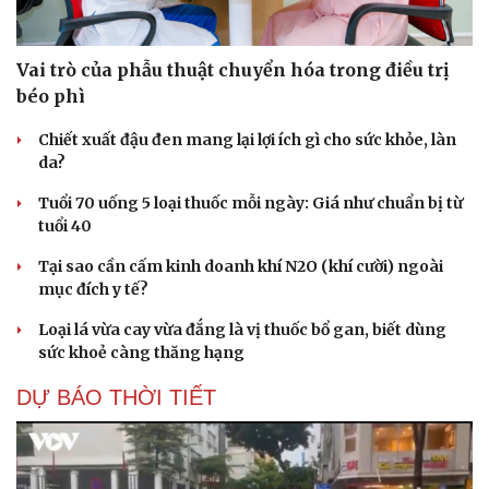
Vai trò của phẫu thuật chuyển hóa trong điều trị
béo phì
Chiết xuất đậu đen mang lại lợi ích gì cho sức khỏe, làn
da?
Tuổi 70 uống 5 loại thuốc mỗi ngày: Giá như chuẩn bị từ
tuổi 40
Tại sao cần cấm kinh doanh khí N2O (khí cười) ngoài
mục đích y tế?
Loại lá vừa cay vừa đắng là vị thuốc bổ gan, biết dùng
sức khoẻ càng thăng hạng
DỰ BÁO THỜI TIẾT