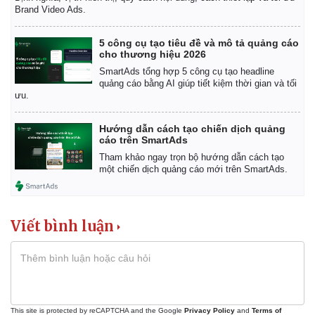
Brand Video Ads.
5 công cụ tạo tiêu đề và mô tả quảng cáo
cho thương hiệu 2026
SmartAds tổng hợp 5 công cụ tạo headline
quảng cáo bằng AI giúp tiết kiệm thời gian và tối
ưu.
Hướng dẫn cách tạo chiến dịch quảng
cáo trên SmartAds
Tham khảo ngay trọn bộ hướng dẫn cách tạo
một chiến dịch quảng cáo mới trên SmartAds.
Viết bình luận
Kinh tế
Thị trường
Bất động sản
Giá vàng
Khởi nghiệp
Tiêu dùng
Tỷ giá
Chứng khoán
This site is protected by reCAPTCHA and the Google
Privacy Policy
and
Terms of