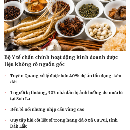
Bộ Y tế chấn chỉnh hoạt động kinh doanh dược
liệu không rõ nguồn gốc
Tuyên Quang xử lý được hơn 40% dự án tồn đọng, kéo
dài
1 người bị thương, 303 nhà dân bị ảnh hưởng do mưa lũ
tại Sơn La
Bền bỉ nối những nhịp cầu vùng cao
Quy tập hài cốt liệt sĩ trong hang đá ở xã Cư Pui, tỉnh
Cải chính
Đắk Lắk