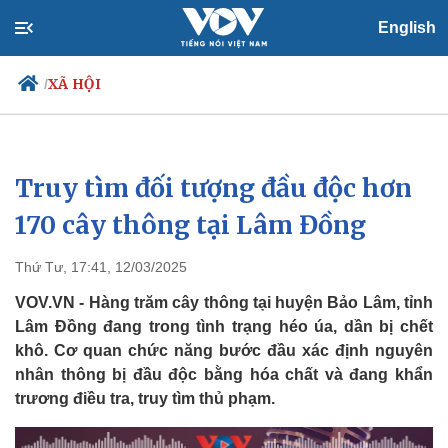
English
XÃ HỘI
/
Truy tìm đối tượng đầu độc hơn
Chính trị
Xã hội
Đảng
Tin 24h
170 cây thông tại Lâm Đồng
Tổ chức nhân sự
Dự báo thời tiết
Quốc hội
Giáo dục
Thứ Tư, 17:41, 12/03/2025
Nhận diện sự thật
Dấu ấn VOV
Việc làm
VOV.VN - Hàng trăm cây thông tại huyện Bảo Lâm, tỉnh
Biển đảo
Lâm Đồng đang trong tình trạng héo úa, dần bị chết
khô. Cơ quan chức năng bước đầu xác định nguyên
nhân thông bị đầu độc bằng hóa chất và đang khẩn
trương điều tra, truy tìm thủ phạm.