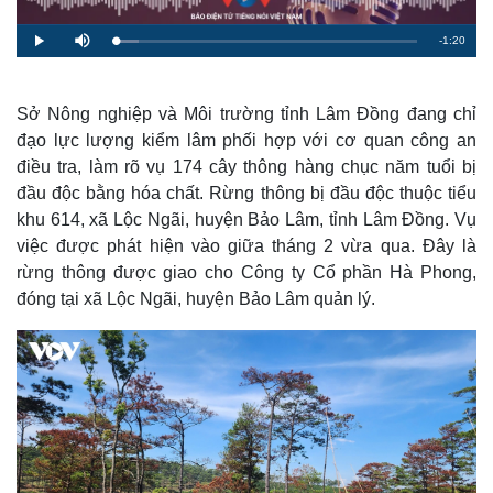
R
-
1:20
L
P
M
o
l
u
a
a
t
e
d
y
e
e
d
m
:
Sở Nông nghiệp và Môi trường tỉnh Lâm Đồng đang chỉ
7
.
đạo lực lượng kiểm lâm phối hợp với cơ quan công an
a
6
4
điều tra, làm rõ vụ 174 cây thông hàng chục năm tuổi bị
%
i
đầu độc bằng hóa chất. Rừng thông bị đầu độc thuộc tiểu
n
khu 614, xã Lộc Ngãi, huyện Bảo Lâm, tỉnh Lâm Đồng. Vụ
i
việc được phát hiện vào giữa tháng 2 vừa qua. Đây là
rừng thông được giao cho Công ty Cổ phần Hà Phong,
n
đóng tại xã Lộc Ngãi, huyện Bảo Lâm quản lý.
g
T
i
m
e