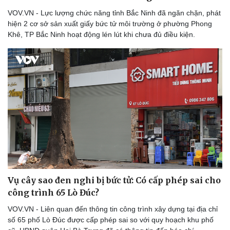
Thể thao
Ô tô - Xe máy
VOV.VN - Lực lượng chức năng tỉnh Bắc Ninh đã ngăn chặn, phát
Bóng đá
Ô tô
hiện 2 cơ sở sản xuất giấy bức tử môi trường ở phường Phong
Lịch thi đấu bóng đá
Xe máy
Khê, TP Bắc Ninh hoạt động lén lút khi chưa đủ điều kiện.
Thế giới thể thao
Tư vấn
eSports
Hậu trường
Vụ cây sao đen nghi bị bức tử: Có cấp phép sai cho
công trình 65 Lò Đúc?
VOV.VN - Liên quan đến thông tin công trình xây dựng tại địa chỉ
số 65 phố Lò Đúc được cấp phép sai so với quy hoạch khu phố