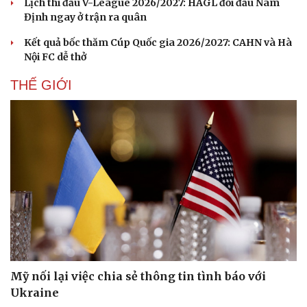
Lịch thi đấu V-League 2026/2027: HAGL đối đầu Nam
Định ngay ở trận ra quân
Kết quả bốc thăm Cúp Quốc gia 2026/2027: CAHN và Hà
Nội FC dễ thở
THẾ GIỚI
Du lịch
Podcast
Tư vấn
Câu chuyện thời sự
Săn Tour
Đọc truyện đêm khuya
Mỹ nối lại việc chia sẻ thông tin tình báo với
check-in
Cửa sổ tình yêu
Ukraine
Kể chuyện cho bé