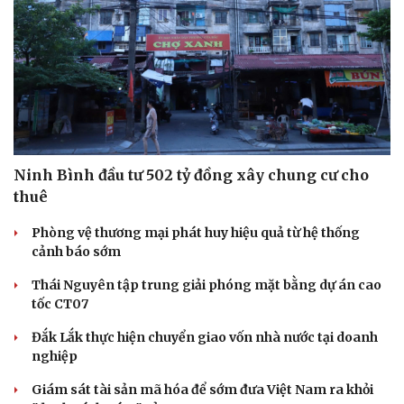
Sức khỏe
Đời sống
Dinh dưỡng - món ngon
Nhà đẹp
Ninh Bình đầu tư 502 tỷ đồng xây chung cư cho
Cây thuốc
Blog
thuê
Sản phụ khoa
Tình yêu - Gia đình
Nhi khoa
Phòng vệ thương mại phát huy hiệu quả từ hệ thống
Nam khoa
cảnh báo sớm
Làm đẹp - giảm cân
Phòng mạch online
Thái Nguyên tập trung giải phóng mặt bằng dự án cao
Ăn sạch sống khỏe
tốc CT07
Đắk Lắk thực hiện chuyển giao vốn nhà nước tại doanh
nghiệp
Giám sát tài sản mã hóa để sớm đưa Việt Nam ra khỏi