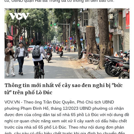
cũ, UBND quận Hai Bà Trưng đã có thông tin đến báo chí.
Thông tin mới nhất về cây sao đen nghi bị "bức
tử" trên phố Lò Đúc
VOV.VN - Theo ông Trần Đức Quyền, Phó Chủ tịch UBND
phường Phạm Đình Hổ, tháng 12/2023 UBND phường có nhận
được đơn của công dân tại số nhà 65 phồ Lò Đúc với nội dung đề
nghị cơ quan chức năng xem xét xử lí cây xanh có dấu hiệu chết
trước cửa nhà số 65 phố Lò Đúc. Theo như nội dung đơn phản
ánh, cây này có dấu hiệu chết trước khi gia đình họ chuyển đến