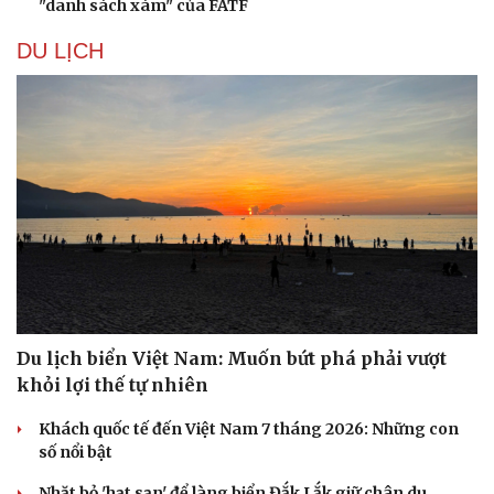
"danh sách xám" của FATF
DU LỊCH
Du lịch biển Việt Nam: Muốn bứt phá phải vượt
khỏi lợi thế tự nhiên
Khách quốc tế đến Việt Nam 7 tháng 2026: Những con
số nổi bật
Nhặt bỏ 'hạt sạn' để làng biển Đắk Lắk giữ chân du