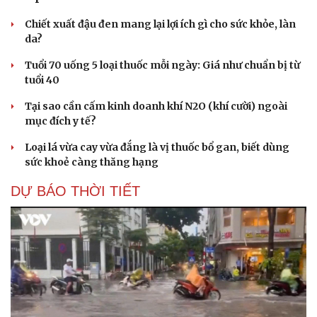
Chiết xuất đậu đen mang lại lợi ích gì cho sức khỏe, làn
da?
Tuổi 70 uống 5 loại thuốc mỗi ngày: Giá như chuẩn bị từ
tuổi 40
Tại sao cần cấm kinh doanh khí N2O (khí cười) ngoài
mục đích y tế?
Loại lá vừa cay vừa đắng là vị thuốc bổ gan, biết dùng
sức khoẻ càng thăng hạng
DỰ BÁO THỜI TIẾT