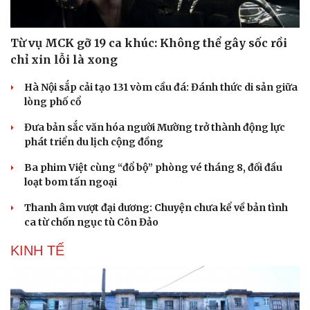
Từ vụ MCK gỡ 19 ca khúc: Không thể gây sốc rồi
chỉ xin lỗi là xong
Hà Nội sắp cải tạo 131 vòm cầu đá: Đánh thức di sản giữa
lòng phố cổ
Đưa bản sắc văn hóa người Mường trở thành động lực
phát triển du lịch cộng đồng
Ba phim Việt cùng “đổ bộ” phòng vé tháng 8, đối đầu
loạt bom tấn ngoại
Thanh âm vượt đại dương: Chuyện chưa kể về bản tình
ca từ chốn ngục tù Côn Đảo
KINH TẾ