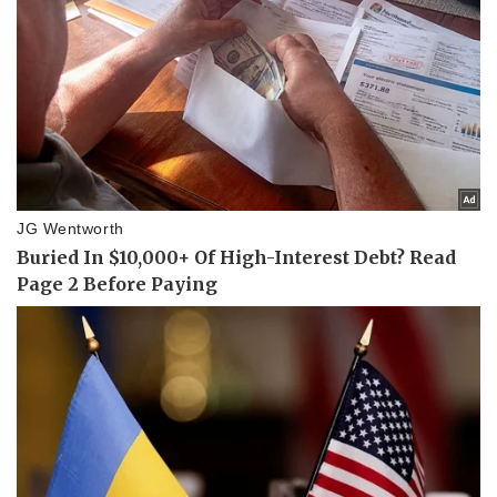
Vụ án
Vũ khí
Tin nóng
Việt Nam
Tư vấn luật
Phân tích