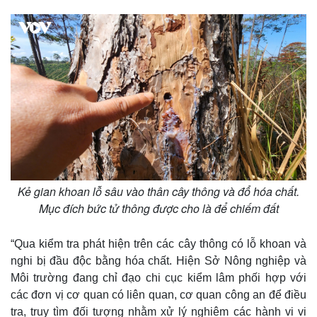
Kẻ gian khoan lỗ sâu vào thân cây thông và đổ hóa chất.
Thế giới
Multimedia
Mục đích bức tử thông được cho là để chiếm đất
Quan sát
Video
Cuộc sống đó đây
Ảnh
“Qua kiểm tra phát hiện trên các cây thông có lỗ khoan và
Hồ sơ
E-Magazine
nghi bị đầu độc bằng hóa chất. Hiện Sở Nông nghiệp và
Infographic
Môi trường đang chỉ đạo chi cục kiểm lâm phối hợp với
các đơn vị cơ quan có liên quan, cơ quan công an để điều
tra, truy tìm đối tượng nhằm xử lý nghiêm các hành vi vi