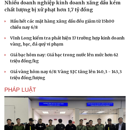
Nhiều doanh nghiệp kinh doanh xăng dầu kém
chất lượng bị xử phạt hơn 1,7 tỷ đồng
Hầu hết các mặt hàng xăng dầu đều giảm từ 15h00
chiều nay 6/8
Vĩnh Long kiểm tra phát hiện 17 trường hợp kinh doanh
vàng, bạc, đá quý vi phạm
Giá bạc hôm nay: Giá bạc trong nước lên mức hơn 62
triệu đồng/kg
Giá vàng hôm nay 6/8: Vàng SJC tăng lên 140,3 - 143,3
triệu đồng/lượng
Văn hóa
Giải trí
PHÁP LUẬT
Sân khấu - Điện ảnh
Nghệ sĩ
Văn học
Thời trang
Âm nhạc
Sao Việt
Di sản