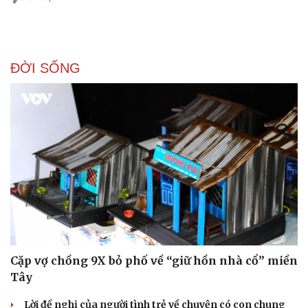
Doanh nghiệp
Công nghệ
ĐỜI SỐNG
Thông tin doanh nghiệp
Sành điệu
Doanh nghiệp 24h
Tin Công nghệ
Doanh nhân
Trải nghiệm
Vì cộng đồng
Chuyển đổi số
Cặp vợ chồng 9X bỏ phố về “giữ hồn nhà cổ” miền
Tây
Lời đề nghị của người tình trẻ về chuyện có con chung