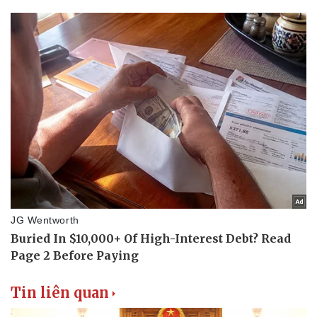
Thể thao
Ô tô - Xe máy
Bóng đá
Ô tô
Lịch thi đấu bóng đá
Xe máy
Thế giới thể thao
Tư vấn
eSports
Hậu trường
Tin liên quan