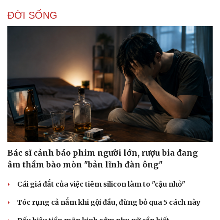
ĐỜI SỐNG
Bác sĩ cảnh báo phim người lớn, rượu bia đang
âm thầm bào mòn "bản lĩnh đàn ông"
Cái giá đắt của việc tiêm silicon làm to "cậu nhỏ"
Tóc rụng cả nắm khi gội đầu, đừng bỏ qua 5 cách này