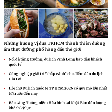
Những hương vị đưa TP.HCM thành thiên đường
ẩm thực đường phố hàng đầu thế giới
Nối đà tăng trưởng, du lịch Vĩnh Long hấp dẫn khách
quốc tế
Công nghiệp giải trí "chắp cánh" cho điểm đến du lịch
Văn hóa
Giải trí
Gia Lai
Sân khấu - Điện ảnh
Nghệ sĩ
Văn học
Thời trang
Hội chợ Du lịch quốc tế TP.HCM 2026 có quy mô lớn nhất
Âm nhạc
Sao Việt
từ trước đến nay
Di sản
Bảo tàng Tưởng niệm Hòa bình tại Nhật Bản đón lượng
khách kỷ lục