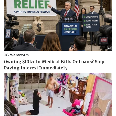
Vụ án
Vũ khí
Tin nóng
Việt Nam
Tư vấn luật
Phân tích