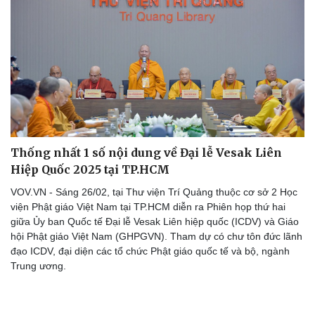
Doanh nghiệp
Công nghệ
Thông tin doanh nghiệp
Sành điệu
Doanh nghiệp 24h
Tin Công nghệ
Doanh nhân
Trải nghiệm
Vì cộng đồng
Chuyển đổi số
Thống nhất 1 số nội dung về Đại lễ Vesak Liên
Hiệp Quốc 2025 tại TP.HCM
VOV.VN - Sáng 26/02, tại Thư viện Trí Quảng thuộc cơ sở 2 Học
viện Phật giáo Việt Nam tại TP.HCM diễn ra Phiên họp thứ hai
giữa Ủy ban Quốc tế Đại lễ Vesak Liên hiệp quốc (ICDV) và Giáo
hội Phật giáo Việt Nam (GHPGVN). Tham dự có chư tôn đức lãnh
đạo ICDV, đại diện các tổ chức Phật giáo quốc tế và bộ, ngành
Trung ương.