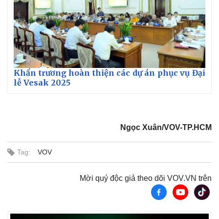
Khẩn trương hoàn thiện các dự án phục vụ Đại
lễ Vesak 2025
Ngọc Xuân/VOV-TP.HCM
Tag:
VOV
Kinh tế
Thị trường
Mời quý độc giả theo dõi VOV.VN trên
Bất động sản
Giá vàng
Khởi nghiệp
Tiêu dùng
Tỷ giá
Chứng khoán