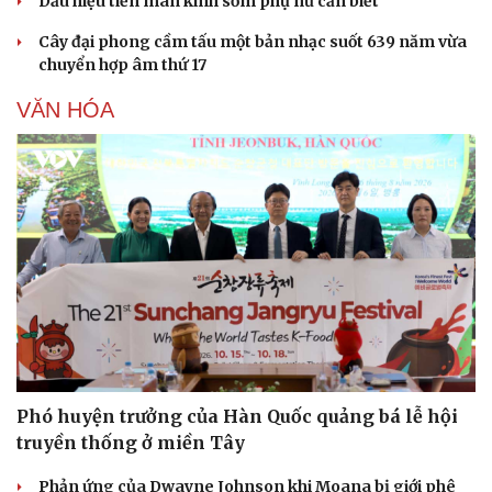
Dấu hiệu tiền mãn kinh sớm phụ nữ cần biết
Cây đại phong cầm tấu một bản nhạc suốt 639 năm vừa
chuyển hợp âm thứ 17
VĂN HÓA
Sức khỏe
Đời sống
Dinh dưỡng - món ngon
Nhà đẹp
Cây thuốc
Blog
Sản phụ khoa
Tình yêu - Gia đình
Nhi khoa
Nam khoa
Làm đẹp - giảm cân
Phòng mạch online
Ăn sạch sống khỏe
Phó huyện trưởng của Hàn Quốc quảng bá lễ hội
truyền thống ở miền Tây
Phản ứng của Dwayne Johnson khi Moana bị giới phê