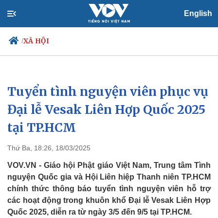
English
XÃ HỘI
/
Tuyển tình nguyện viên phục vụ
Chính trị
Xã hội
Đảng
Tin 24h
Đại lễ Vesak Liên Hợp Quốc 2025
Tổ chức nhân sự
Dự báo thời tiết
tại TP.HCM
Quốc hội
Giáo dục
Nhận diện sự thật
Dấu ấn VOV
Việc làm
Thứ Ba, 18:26, 18/03/2025
Biển đảo
VOV.VN - Giáo hội Phật giáo Việt Nam, Trung tâm Tình
nguyện Quốc gia và Hội Liên hiệp Thanh niên TP.HCM
chính thức thông báo tuyển tình nguyện viên hỗ trợ
các hoạt động trong khuôn khổ Đại lễ Vesak Liên Hợp
Quốc 2025, diễn ra từ ngày 3/5 đến 9/5 tại TP.HCM.