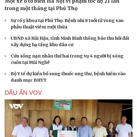
Một xe ô tô biển Hà Nội vi phạm tốc độ 21 lần
trong một tháng tại Phú Thọ
Sự cố y khoa tại Phú Thọ: Bệnh nhi 8 tuổi tử vong sau
phẫu thuật viêm ruột thừa
UBND xã Hải Hậu, tỉnh Ninh Bình thông báo thu hồi đất
xây dựng hạ tầng khu dân cư
Cứu sống nạn nhân thứ hai trong vụ 4 người bị sóng
cuốn tại Mũi Nghê
Bộ Y tế dự kiến bổ sung thuốc ung thư, bệnh hiếm vào
danh mục BHYT
DẤU ẤN VOV