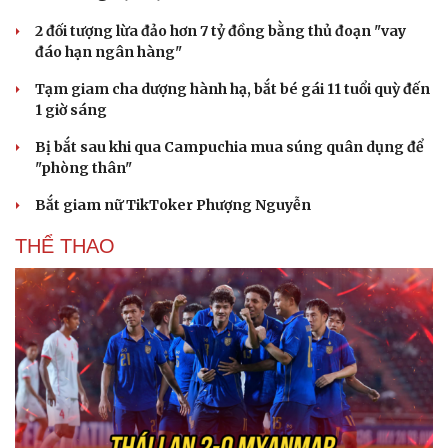
2 đối tượng lừa đảo hơn 7 tỷ đồng bằng thủ đoạn "vay
đáo hạn ngân hàng"
Tạm giam cha dượng hành hạ, bắt bé gái 11 tuổi quỳ đến
1 giờ sáng
Bị bắt sau khi qua Campuchia mua súng quân dụng để
"phòng thân"
Bắt giam nữ TikToker Phượng Nguyễn
THỂ THAO
Du lịch
Podcast
Tư vấn
Câu chuyện thời sự
Săn Tour
Đọc truyện đêm khuya
check-in
Cửa sổ tình yêu
Kể chuyện cho bé