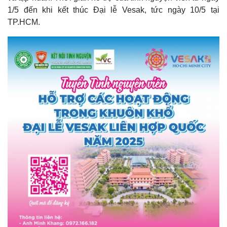
1/5 đến khi kết thúc Đại lễ Vesak, tức ngày 10/5 tại
TP.HCM.
Thế giới
Multimedia
Quan sát
Video
Cuộc sống đó đây
Ảnh
Hồ sơ
E-Magazine
Infographic