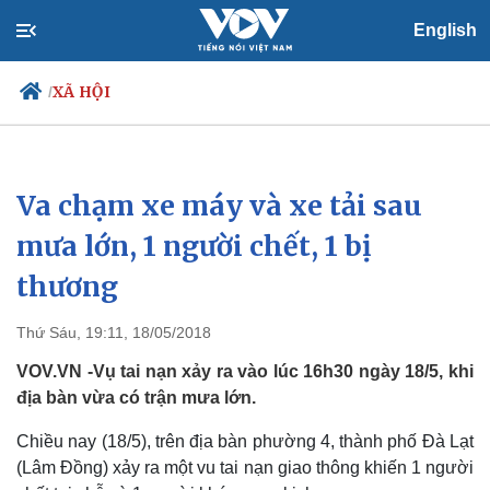
English
XÃ HỘI
/
Va chạm xe máy và xe tải sau
Chính trị
Xã hội
Đảng
Tin 24h
mưa lớn, 1 người chết, 1 bị
Tổ chức nhân sự
Dự báo thời tiết
thương
Quốc hội
Giáo dục
Nhận diện sự thật
Dấu ấn VOV
Việc làm
Thứ Sáu, 19:11, 18/05/2018
Biển đảo
VOV.VN -Vụ tai nạn xảy ra vào lúc 16h30 ngày 18/5, khi
địa bàn vừa có trận mưa lớn.
Chiều nay (18/5), trên địa bàn phường 4, thành phố Đà Lạt
(Lâm Đồng) xảy ra một vu tai nạn giao thông khiến 1 người