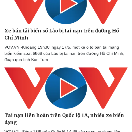
Xe bán tải biển số Lào bị tai nạn trên đường Hồ
Chí Minh
VOV.VN -Khoảng 19h30' ngày 17/5, một xe ô tô bán tải mang
biển kiểm soát 6868 của Lào bị tai nạn trên đường Hồ Chí Minh,
đoạn qua tỉnh Kon Tum.
Tai nạn liên hoàn trên Quốc lộ 1A, nhiều xe biến
dạng
VOV.VN -Sáng 18/5 trên Quốc lộ 1A đã xảy ra vụ va chạm liên