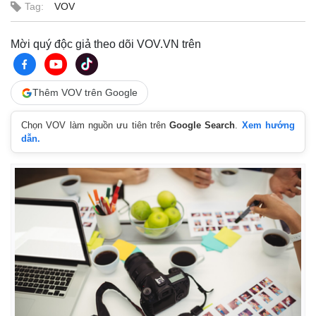
Tag:
VOV
Mời quý độc giả theo dõi VOV.VN trên
Thêm VOV trên Google
Chọn VOV làm nguồn ưu tiên trên
Google Search
.
Xem hướng
dẫn.
Thế giới
Multimedia
Quan sát
Video
Cuộc sống đó đây
Ảnh
Hồ sơ
E-Magazine
Infographic