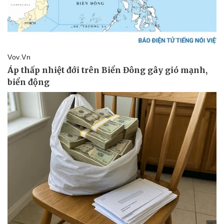
Kinh tế
Thị trường
Bất động sản
Giá vàng
Khởi nghiệp
Tiêu dùng
Tỷ giá
Chứng khoán