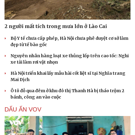
Hạt giống tâm hồn
2 người mất tích trong mưa lớn ở Lào Cai
Bộ Y tế chưa cấp phép, Hà Nội chưa phê duyệt cơ sở làm
đẹp từ tế bào gốc
Nguyên nhân hàng loạt xe thủng lốp trên cao tốc: Nghi
xe tải làm rơi vật nhọn
Hà Nội triển khai lấy mẫu hài cốt liệt sĩ tại Nghĩa trang
Mai Dịch
Ô tô đỗ qua đêm ở khu đô thị Thanh Hà bị tháo trộm 2
bánh, công an vào cuộc
DẤU ẤN VOV