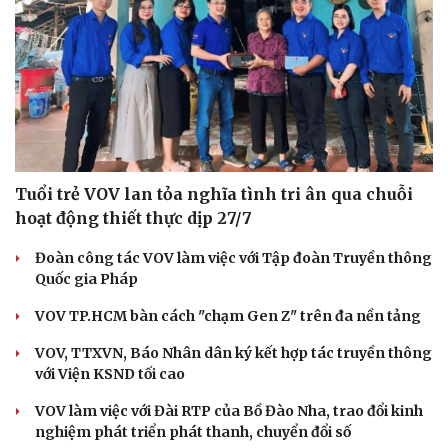
Tuổi trẻ VOV lan tỏa nghĩa tình tri ân qua chuỗi
hoạt động thiết thực dịp 27/7
Đoàn công tác VOV làm việc với Tập đoàn Truyền thông
Quốc gia Pháp
VOV TP.HCM bàn cách "chạm Gen Z" trên đa nền tảng
VOV, TTXVN, Báo Nhân dân ký kết hợp tác truyền thông
với Viện KSND tối cao
VOV làm việc với Đài RTP của Bồ Đào Nha, trao đổi kinh
nghiệm phát triển phát thanh, chuyển đổi số