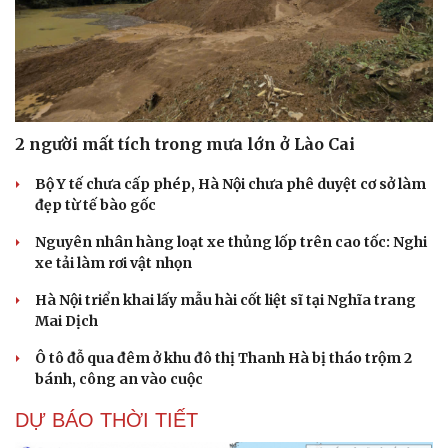
2 người mất tích trong mưa lớn ở Lào Cai
Bộ Y tế chưa cấp phép, Hà Nội chưa phê duyệt cơ sở làm
đẹp từ tế bào gốc
Nguyên nhân hàng loạt xe thủng lốp trên cao tốc: Nghi
xe tải làm rơi vật nhọn
Hà Nội triển khai lấy mẫu hài cốt liệt sĩ tại Nghĩa trang
Mai Dịch
Ô tô đỗ qua đêm ở khu đô thị Thanh Hà bị tháo trộm 2
bánh, công an vào cuộc
DỰ BÁO THỜI TIẾT