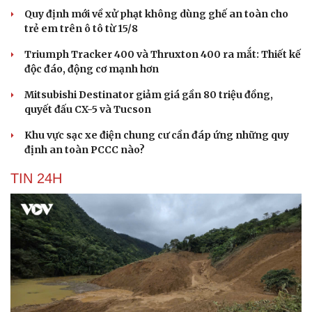
Quy định mới về xử phạt không dùng ghế an toàn cho
trẻ em trên ô tô từ 15/8
Triumph Tracker 400 và Thruxton 400 ra mắt: Thiết kế
độc đáo, động cơ mạnh hơn
Mitsubishi Destinator giảm giá gần 80 triệu đồng,
quyết đấu CX-5 và Tucson
Khu vực sạc xe điện chung cư cần đáp ứng những quy
định an toàn PCCC nào?
TIN 24H
Du lịch
Podcast
Tư vấn
Câu chuyện thời sự
Săn Tour
Đọc truyện đêm khuya
check-in
Cửa sổ tình yêu
Kể chuyện cho bé