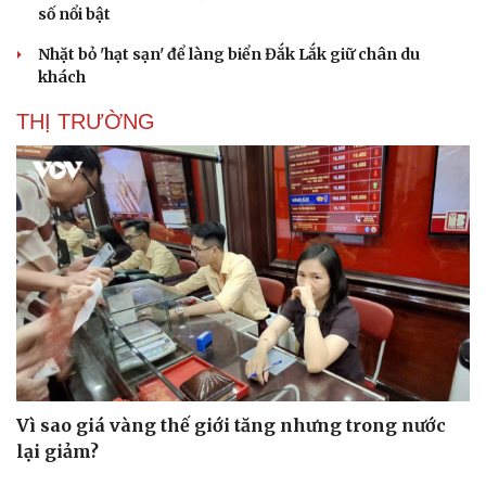
số nổi bật
Nhặt bỏ 'hạt sạn' để làng biển Đắk Lắk giữ chân du
khách
THỊ TRƯỜNG
Sức khỏe
Đời sống
Dinh dưỡng - món ngon
Nhà đẹp
Cây thuốc
Blog
Sản phụ khoa
Tình yêu - Gia đình
Nhi khoa
Nam khoa
Làm đẹp - giảm cân
Phòng mạch online
Ăn sạch sống khỏe
Vì sao giá vàng thế giới tăng nhưng trong nước
lại giảm?