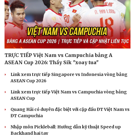
TRỰC TIẾP Việt Nam vs Campuchia bảng A
ASEAN Cup 2026: Thầy Sik "xoay tua"
Link xem trực tiếp Singapore vs Indonesia vòng bảng
ASEAN Cup 2026
Văn hóa
Giải trí
Link xem trực tiếp Việt Nam vs Campuchia vòng bảng
Sân khấu - Điện ảnh
Nghệ sĩ
ASEAN Cup
Văn học
Thời trang
Quang Hải có duyên đặc biệt với cặp đấu ĐT Việt Nam vs
Âm nhạc
Sao Việt
ĐT Campuchia
Di sản
Nhập môn Pickleball: Hướng dẫn kỹ thuật Speed up
Backhand hai tay