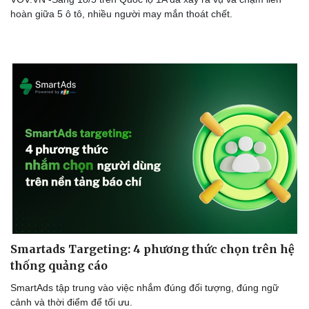
Thể thao
Ô tô - Xe máy
hoàn giữa 5 ô tô, nhiều người may mắn thoát chết.
Bóng đá
Ô tô
Lịch thi đấu bóng đá
Xe máy
Thế giới thể thao
Tư vấn
eSports
Hậu trường
Smartads Targeting: 4 phương thức chọn trên hệ
thống quảng cáo
SmartAds tập trung vào việc nhắm đúng đối tượng, đúng ngữ
cảnh và thời điểm để tối ưu.