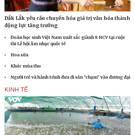
Đắk Lắk yêu cầu chuyển hóa giá trị văn hóa thành
động lực tăng trưởng
Doanh nghiệp
Công nghệ
Thông tin doanh nghiệp
Sành điệu
Đoàn học sinh Việt Nam xuất sắc giành 8 HCV tại cuộc
Doanh nghiệp 24h
Tin Công nghệ
thi Lễ hội Âm nhạc quốc tế
Doanh nhân
Trải nghiệm
Hoa sữa
Vì cộng đồng
Chuyển đổi số
Khúc mùa thu
Người trẻ và hành trình đưa di sản “chạm” vào đương đại
KINH TẾ