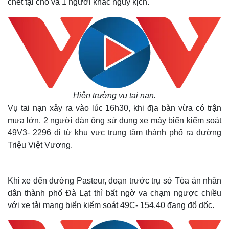
chết tại chỗ và 1 người khác nguy kịch.
Hiện trường vụ tai nạn.
Vụ tai nạn xảy ra vào lúc 16h30, khi địa bàn vừa có trận
mưa lớn. 2 người đàn ông sử dụng xe máy biển kiểm soát
49V3- 2296 đi từ khu vực trung tâm thành phố ra đường
Triệu Việt Vương.
Khi xe đến đường Pasteur, đoạn trước trụ sở Tòa án nhân
dân thành phố Đà Lạt thì bất ngờ va chạm ngược chiều
với xe tải mang biển kiểm soát 49C- 154.40 đang đổ dốc.