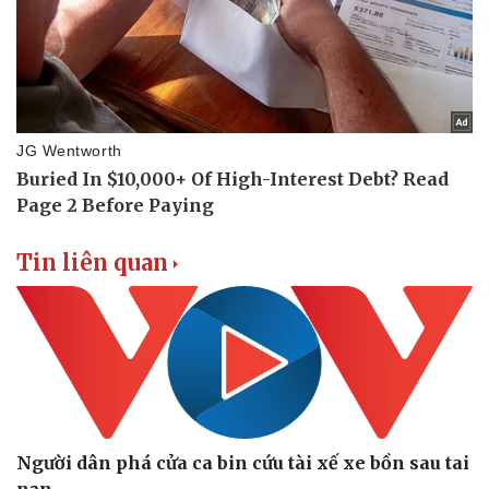
Vụ án
Vũ khí
Tin nóng
Việt Nam
Tư vấn luật
Phân tích
Tin liên quan
Người dân phá cửa ca bin cứu tài xế xe bồn sau tai