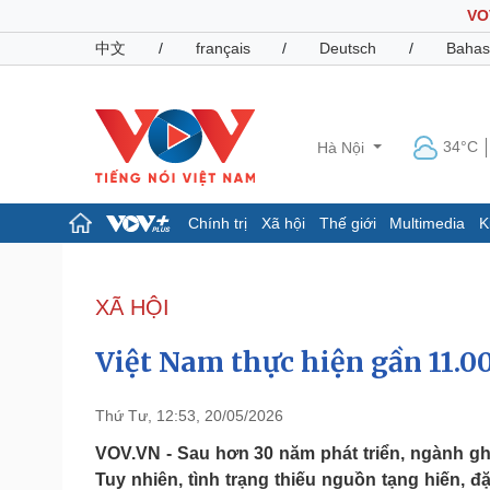
VO
中文
/
français
/
Deutsch
/
Bahas
34°C
Hà Nội
Chính trị
Xã hội
Thế giới
Multimedia
K
Chính trị
Xã hội
Đảng
Tin 24h
XÃ HỘI
Tổ chức nhân sự
Dự báo thời tiết
Quốc hội
Giáo dục
Việt Nam thực hiện gần 11.0
Nhận diện sự thật
Dấu ấn VOV
Việc làm
Biển đảo
Thứ Tư, 12:53, 20/05/2026
Pháp luật
Quân sự - Quốc phòng
VOV.VN - Sau hơn 30 năm phát triển, ngành gh
Tuy nhiên, tình trạng thiếu nguồn tạng hiến, đ
Vụ án
Vũ khí