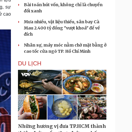
Bài toán hút vốn, không chỉ là chuyển
g, sự
đổi xanh
ử cao
Mưa nhiều, vật liệu thiếu, sân bay Cà
Mau 2.400 tỷ đồng "vượt khoá" để về
đích
Nhân sự, máy móc nằm chờ mặt bằng ở
cao tốc cửa ngõ TP. Hồ Chí Minh
DU LỊCH
Những hương vị đưa TP.HCM thành