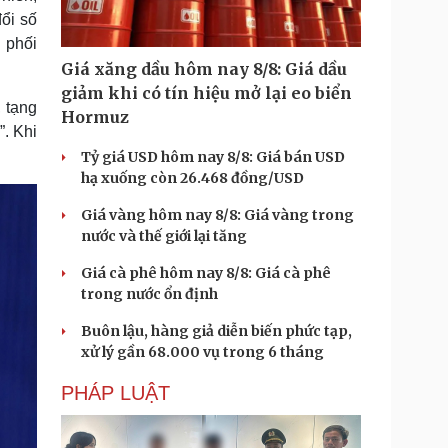
ổi số
u phối
Giá xăng dầu hôm nay 8/8: Giá dầu
giảm khi có tín hiệu mở lại eo biển
 tạng
Hormuz
”. Khi
Tỷ giá USD hôm nay 8/8: Giá bán USD
hạ xuống còn 26.468 đồng/USD
Giá vàng hôm nay 8/8: Giá vàng trong
nước và thế giới lại tăng
Giá cà phê hôm nay 8/8: Giá cà phê
trong nước ổn định
Buôn lậu, hàng giả diễn biến phức tạp,
xử lý gần 68.000 vụ trong 6 tháng
PHÁP LUẬT