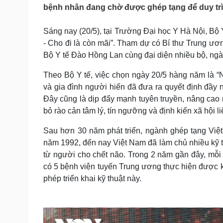
Tin nóng
Việt Nam
bệnh nhân đang chờ được ghép tạng để duy trì
Tư vấn luật
Phân tích
Sáng nay (20/5), tại Trường Đại học Y Hà Nội, Bộ
- Cho đi là còn mãi”. Tham dự có Bí thư Trung 
Sức khỏe
Đời sống
Bộ Y tế Đào Hồng Lan cùng đại diện nhiều bộ, ngàn
Dinh dưỡng - món ngon
Nhà đẹp
Theo Bộ Y tế, việc chọn ngày 20/5 hàng năm là 
Cây thuốc
Blog
và gia đình người hiến đã đưa ra quyết định đầy 
Sản phụ khoa
Tình yêu - Gia đình
Đây cũng là dịp đẩy mạnh tuyên truyền, nâng cao
Nhi khoa
Nam khoa
bỏ rào cản tâm lý, tín ngưỡng và định kiến xã hội 
Làm đẹp - giảm cân
Phòng mạch online
Sau hơn 30 năm phát triển, ngành ghép tạng Việt
Ăn sạch sống khỏe
năm 1992, đến nay Việt Nam đã làm chủ nhiều kỹ th
từ người cho chết não. Trong 2 năm gần đây, mỗi
Cải chính
có 5 bệnh viện tuyến Trung ương thực hiện được kỹ
phép triển khai kỹ thuật này.