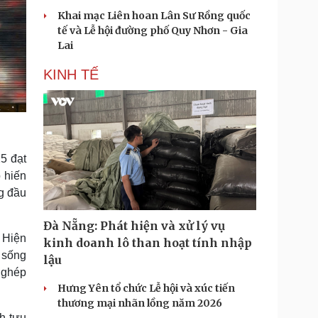
Khai mạc Liên hoan Lân Sư Rồng quốc
tế và Lễ hội đường phố Quy Nhơn - Gia
Lai
KINH TẾ
5 đạt
 hiến
g đầu
Đà Nẵng: Phát hiện và xử lý vụ
 Hiện
kinh doanh lô than hoạt tính nhập
 sống
lậu
 ghép
Hưng Yên tổ chức Lễ hội và xúc tiến
thương mại nhãn lồng năm 2026
h tựu