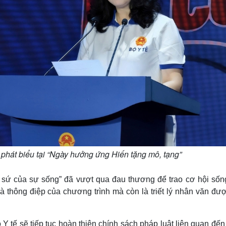
phát biểu tại “Ngày hưởng ứng Hiến tặng mô, tạng”
ại sứ của sự sống” đã vượt qua đau thương để trao cơ hội sốn
à thông điệp của chương trình mà còn là triết lý nhân văn đư
Y tế sẽ tiếp tục hoàn thiện chính sách pháp luật liên quan đến