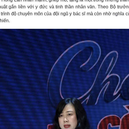
thuật gắn liền với y đức và tinh thần nhân văn. Theo Bộ trưởn
 trình độ chuyên môn của đội ngũ y bác sĩ mà còn nhờ nghĩa c
hiến.