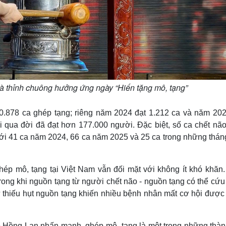
 thỉnh chuông hưởng ứng ngày “Hiến tặng mô, tạng”
.878 ca ghép tạng; riêng năm 2024 đạt 1.212 ca và năm 202
i qua đời đã đạt hơn 177.000 người. Đặc biệt, số ca chết não
với 41 ca năm 2024, 66 ca năm 2025 và 25 ca trong những thán
ghép mô, tạng tại Việt Nam vẫn đối mặt với không ít khó khăn.
ong khi nguồn tạng từ người chết não - nguồn tạng có thể cứu
ự thiếu hụt nguồn tạng khiến nhiều bệnh nhân mất cơ hội được
ào Hồng Lan nhấn mạnh, ghép mô, tạng là một trong những thàn