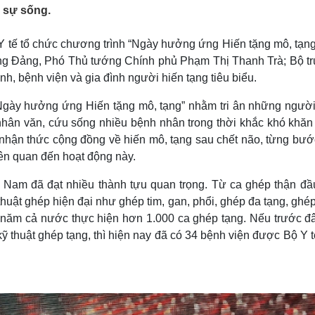
Lịch thi đấu bóng đá
Xe máy
 sự sống.
Thế giới thể thao
Tư vấn
eSports
V
 Y tế tổ chức chương trình “Ngày hưởng ứng Hiến tặng mô, tạng
Hậu trường
ương Đảng, Phó Thủ tướng Chính phủ Phạm Thị Thanh Trà; Bộ t
Văn hóa
Giải trí
D
h, bệnh viện và gia đình người hiến tạng tiêu biểu.
Sân khấu - Điện ảnh
Nghệ sĩ
“Ngày hưởng ứng Hiến tặng mô, tạng” nhằm tri ân những người
Văn học
Thời trang
nhân văn, cứu sống nhiều bệnh nhân trong thời khắc khó khăn 
Âm nhạc
Sao Việt
c
 nhận thức cộng đồng về hiến mô, tạng sau chết não, từng bướ
Di sản
liên quan đến hoạt động này.
 Nam đã đạt nhiều thành tựu quan trọng. Từ ca ghép thận đầu
uật ghép hiện đại như ghép tim, gan, phổi, ghép đa tạng, ghé
 năm cả nước thực hiện hơn 1.000 ca ghép tạng. Nếu trước đâ
 thuật ghép tạng, thì hiện nay đã có 34 bệnh viện được Bộ Y 