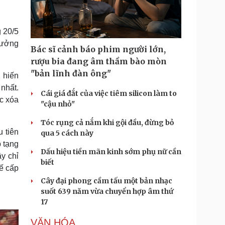
Doanh nghiệp 24h
Tin Công nghệ
Doanh nhân
Trải nghiệm
ì cộng đồng
Chuyển đổi số
 20/5
rưởng
Bác sĩ cảnh báo phim người lớn,
u lịch
Podcast
rượu bia đang âm thầm bào mòn
Tư vấn
Câu chuyện thời sự
"bản lĩnh đàn ông"
 hiến
Săn Tour
Đọc truyện đêm khuya
nhất.
heck-in
Cửa sổ tình yêu
Cái giá đắt của việc tiêm silicon làm to
c xóa
Kể chuyện cho bé
"cậu nhỏ"
Hạt giống tâm hồn
Tóc rụng cả nắm khi gội đầu, đừng bỏ
 tiên
qua 5 cách này
p tạng
Dấu hiệu tiền mãn kinh sớm phụ nữ cần
y chỉ
biết
tế cấp
Cây đại phong cầm tấu một bản nhạc
suốt 639 năm vừa chuyển hợp âm thứ
17
VĂN HÓA