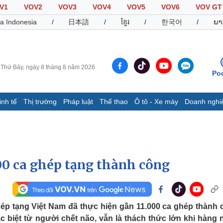
V1
VOV2
VOV3
VOV4
VOV5
VOV6
VOV GT
a Indonesia
/
日本語
/
ខ្មែរ
/
한국어
/
ພາ
Thứ Bảy, ngày 8 tháng 8 năm 2026
Po
inh tế
Thị trường
Pháp luật
Thể thao
Ô tô - Xe máy
Doanh nghi
Thế giới
Multimedia
K
Quan sát
Video
B
Cuộc sống đó đây
Ảnh
K
Hồ sơ
E-Magazine
00 ca ghép tạng thành công
Infographic
Thể thao
Ô tô - Xe máy
D
ép tạng Việt Nam đã thực hiện gần 11.000 ca ghép thành 
ặc biệt từ người chết não, vẫn là thách thức lớn khi hàng 
Bóng đá
Ô tô
T