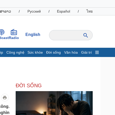
ສາລາວ
/
Русский
/
Español
/
ไทย
English
dcast
Radio
ệp
Công nghệ
Sức khỏe
Đời sống
Văn hóa
Giải trí
inh tế
Thị trường
ất động sản
Giá vàng
hởi nghiệp
Tiêu dùng
Tỷ giá
ĐỜI SỐNG
Chứng khoán
Giá cà phê
oanh nghiệp
Công nghệ
công.
nghìn
hông tin doanh nghiệp
Sành điệu