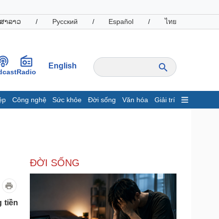
ສາລາວ
/
Русский
/
Español
/
ไทย
English
dcast
Radio
ệp
Công nghệ
Sức khỏe
Đời sống
Văn hóa
Giải trí
inh tế
Thị trường
ất động sản
Giá vàng
hởi nghiệp
Tiêu dùng
Tỷ giá
ĐỜI SỐNG
Chứng khoán
Giá cà phê
oanh nghiệp
Công nghệ
 tiền
hông tin doanh nghiệp
Sành điệu