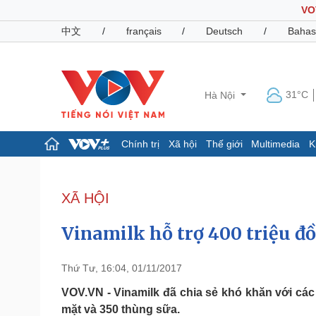
VO
中文
/
français
/
Deutsch
/
Bahas
31°C
Hà Nội
Chính trị
Xã hội
Thế giới
Multimedia
K
Chính trị
Xã hội
Đảng
Tin 24h
XÃ HỘI
Tổ chức nhân sự
Dự báo thời tiết
Quốc hội
Giáo dục
Vinamilk hỗ trợ 400 triệu đ
Nhận diện sự thật
Dấu ấn VOV
Việc làm
Biển đảo
Thứ Tư, 16:04, 01/11/2017
Pháp luật
Quân sự - Quốc phòng
VOV.VN - Vinamilk đã chia sẻ khó khăn với các 
mặt và 350 thùng sữa.
Vụ án
Vũ khí