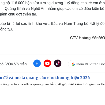
 ủng hộ 116.000 hộp sữa tương đương 1 tỷ đồng cho trẻ em ở 
nh, Quảng Bình và Nghệ An nhằm giúp các em có điều kiện bổ
ánh chịu đợt thiên tai.
ào bị lũ lụt các tỉnh khu vực Bắc và Nam Trung bộ 4,6 tỷ đồ
ng ty./.
CTV Hoàng Yến/VO
 dõi VOV.VN trên
Thêm VOV trên Goo
iêu đề và mô tả quảng cáo cho thương hiệu 2026
công cụ tạo headline quảng cáo bằng AI giúp tiết kiệm thời gian và tối