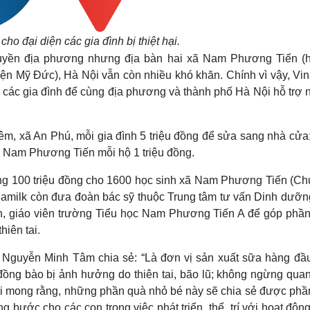
o đại diện các gia đình bị thiệt hại.
 quyền địa phương nhưng địa bàn hai xã Nam Phương Tiến (
n Mỹ Đức), Hà Nội vẫn còn nhiều khó khăn. Chính vì vậy, Vin
cho các gia đình để cùng địa phương và thành phố Hà Nội hỗ trợ
êm, xã An Phú, mỗi gia đình 5 triệu đồng để sửa sang nhà cửa;
xã Nam Phương Tiến mỗi hộ 1 triệu đồng.
ng 100 triệu đồng cho 1600 học sinh xã Nam Phương Tiến (C
amilk còn đưa đoàn bác sỹ thuộc Trung tâm tư vấn Dinh dưỡn
nh, giáo viên trường Tiểu học Nam Phương Tiến A để góp phần
hiên tai.
i Nguyễn Minh Tâm chia sẻ: “Là đơn vị sản xuất sữa hàng đầu
đồng bào bị ảnh hưởng do thiên tai, bão lũ; không ngừng quan
ôi mong rằng, những phần quà nhỏ bé này sẽ chia sẻ được phầ
 bước cho các con trong việc phát triển thể, trí với hoạt độn