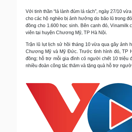
Tin nóng
Việt Nam
Tư vấn luật
Phân tích
Với tinh thần “lá lành đùm lá rách”, ngày 27/10 v
cho các hộ nghèo bị ảnh hưởng do bão lũ trong đó
đồng cho 1.600 học sinh. Bên cạnh đó, Vinamilk 
Sức khỏe
Đời sống
viên tại huyện Chương Mỹ, TP Hà Nội.
Dinh dưỡng - món ngon
Nhà đẹp
Trận lũ lụt lịch sử hồi tháng 10 vừa qua gây ản
Cây thuốc
Blog
Chương Mỹ và Mỹ Đức. Trước tình hình đó, TP 
Sản phụ khoa
Tình yêu - Gia đình
đồng; hỗ trợ mỗi gia đình có người chết 10 triệu 
Nhi khoa
Nam khoa
nhiều đoàn công tác thăm và tặng quà hỗ trợ người 
Làm đẹp - giảm cân
Phòng mạch online
Ăn sạch sống khỏe
Cải chính