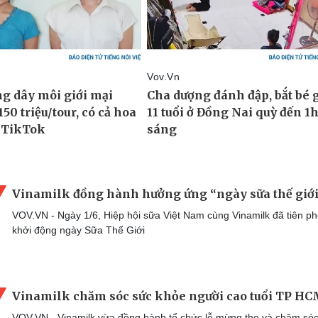
Vinamilk đồng hành hưởng ứng “ngày sữa thế giới
VOV.VN - Ngày 1/6, Hiệp hội sữa Việt Nam cùng Vinamilk đã tiên p
khởi động ngày Sữa Thế Giới
Vinamilk chăm sóc sức khỏe người cao tuổi TP H
VOV.VN - Vinamilk vừa đồng hành tổ chức lễ mừng thọ và chăm só