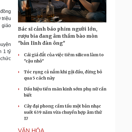
Doanh nghiệp 24h
Tin Công nghệ
Doanh nhân
Trải nghiệm
u đồng
ì cộng đồng
Chuyển đổi số
triệu
 giáo
Bác sĩ cảnh báo phim người lớn,
u lịch
Podcast
rượu bia đang âm thầm bào mòn
Tư vấn
Câu chuyện thời sự
"bản lĩnh đàn ông"
huyện
Săn Tour
Đọc truyện đêm khuya
 1 tỷ
heck-in
Cửa sổ tình yêu
Cái giá đắt của việc tiêm silicon làm to
ổ chức
Kể chuyện cho bé
"cậu nhỏ"
Hạt giống tâm hồn
Tóc rụng cả nắm khi gội đầu, đừng bỏ
qua 5 cách này
Dấu hiệu tiền mãn kinh sớm phụ nữ cần
biết
Cây đại phong cầm tấu một bản nhạc
suốt 639 năm vừa chuyển hợp âm thứ
17
VĂN HÓA