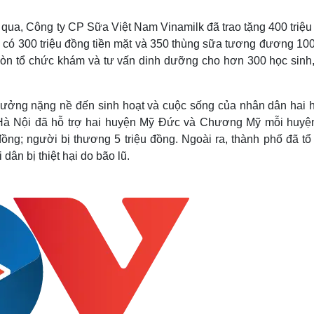
Lịch thi đấu bóng đá
Xe máy
Thế giới thể thao
Tư vấn
ừa qua, Công ty CP Sữa Việt Nam Vinamilk đã trao tặng 400 triệ
eSports
V
 có 300 triệu đồng tiền mặt và 350 thùng sữa tương đương 100 
Hậu trường
còn tổ chức khám và tư vấn dinh dưỡng cho hơn 300 học sinh,
Văn hóa
Giải trí
D
Sân khấu - Điện ảnh
Nghệ sĩ
h hưởng nặng nề đến sinh hoạt và cuộc sống của nhân dân hai 
Văn học
Thời trang
Hà Nội đã hỗ trợ hai huyện Mỹ Đức và Chương Mỹ mỗi huyện
Âm nhạc
Sao Việt
c
đồng; người bị thương 5 triệu đồng. Ngoài ra, thành phố đã t
Di sản
dân bị thiệt hại do bão lũ.