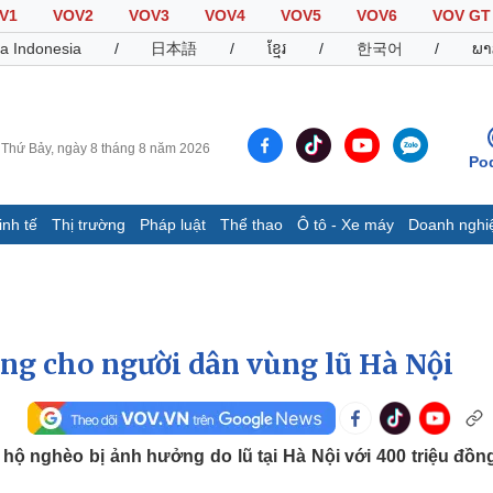
V1
VOV2
VOV3
VOV4
VOV5
VOV6
VOV GT
a Indonesia
/
日本語
/
ខ្មែរ
/
한국어
/
ພາ
Thứ Bảy, ngày 8 tháng 8 năm 2026
Po
inh tế
Thị trường
Pháp luật
Thể thao
Ô tô - Xe máy
Doanh nghi
Thế giới
Multimedia
K
Quan sát
Video
B
Cuộc sống đó đây
Ảnh
K
Hồ sơ
E-Magazine
ồng cho người dân vùng lũ Hà Nội
Infographic
Thể thao
Ô tô - Xe máy
D
hộ nghèo bị ảnh hưởng do lũ tại Hà Nội với 400 triệu đồng
Bóng đá
Ô tô
T