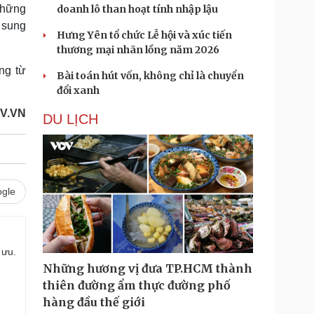
những
doanh lô than hoạt tính nhập lậu
 sung
Hưng Yên tổ chức Lễ hội và xúc tiến
thương mại nhãn lồng năm 2026
ng từ
Bài toán hút vốn, không chỉ là chuyển
đổi xanh
V.VN
DU LỊCH
gle
 ưu.
Những hương vị đưa TP.HCM thành
thiên đường ẩm thực đường phố
hàng đầu thế giới