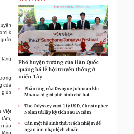
huyện
amilk
 người
 tặng
Phó huyện trưởng của Hàn Quốc
quảng bá lễ hội truyền thống ở
miền Tây
hương
g của
Phản ứng của Dwayne Johnson khi
 giúp
Moana bị giới phê bình chê bai
The Odyssey vượt 1 tỷ USD, Christopher
 Việt
Nolan tái lập kỳ tích sau 14 năm
 tâm,
Cần một hệ sinh thái trách nhiệm để
n nào
ngăn âm nhạc lệch chuẩn
g tặng