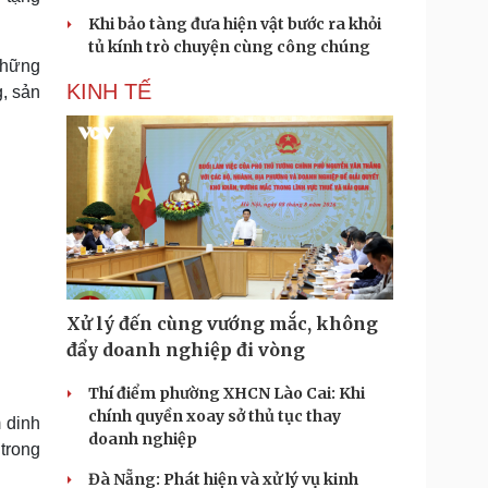
Khi bảo tàng đưa hiện vật bước ra khỏi
tủ kính trò chuyện cùng công chúng
những
KINH TẾ
, sản
Xử lý đến cùng vướng mắc, không
đẩy doanh nghiệp đi vòng
Thí điểm phường XHCN Lào Cai: Khi
chính quyền xoay sở thủ tục thay
m dinh
doanh nghiệp
trong
Đà Nẵng: Phát hiện và xử lý vụ kinh