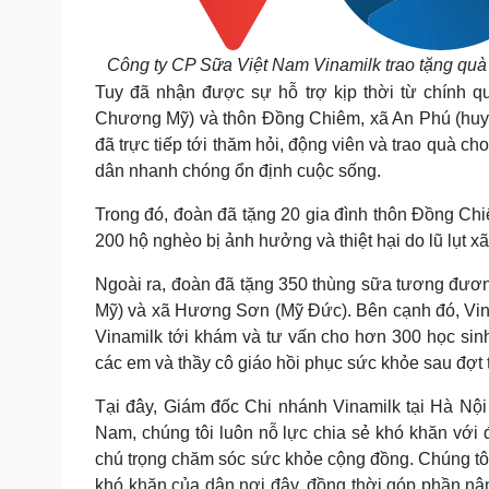
Công ty CP Sữa Việt Nam Vinamilk trao tặng quà ch
Tuy đã nhận được sự hỗ trợ kịp thời từ chính
Chương Mỹ) và thôn Đồng Chiêm, xã An Phú (huyệ
đã trực tiếp tới thăm hỏi, động viên và trao quà 
dân nhanh chóng ổn định cuộc sống.
Trong đó, đoàn đã tặng 20 gia đình thôn Đồng Chi
200 hộ nghèo bị ảnh hưởng và thiệt hại do lũ lụt 
Ngoài ra, đoàn đã tặng 350 thùng sữa tương đươ
Mỹ) và xã Hương Sơn (Mỹ Đức). Bên cạnh đó, Vin
Vinamilk tới khám và tư vấn cho hơn 300 học si
các em và thầy cô giáo hồi phục sức khỏe sau đợt t
Tại đây, Giám đốc Chi nhánh Vinamilk tại Hà Nộ
Nam, chúng tôi luôn nỗ lực chia sẻ khó khăn với 
chú trọng chăm sóc sức khỏe cộng đồng. Chúng t
khó khăn của dân nơi đây, đồng thời góp phần nâng