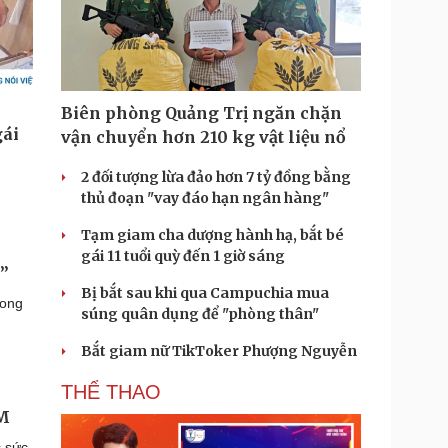
Biên phòng Quảng Trị ngăn chặn
vận chuyển hơn 210 kg vật liệu nổ
2 đối tượng lừa đảo hơn 7 tỷ đồng bằng
thủ đoạn "vay đáo hạn ngân hàng"
Tạm giam cha dượng hành hạ, bắt bé
gái 11 tuổi quỳ đến 1 giờ sáng
”
Bị bắt sau khi qua Campuchia mua
hong
súng quân dụng để "phòng thân"
Bắt giam nữ TikToker Phượng Nguyễn
THỂ THAO
CM
c sức