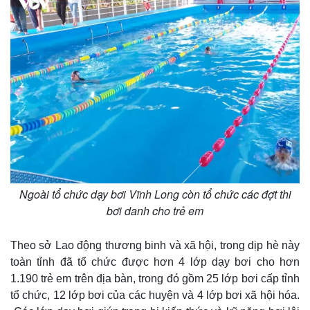
Ngoài tổ chức dạy bơi Vĩnh Long còn tổ chức các đợt thi
Thế giới
Multimedia
bơi danh cho trẻ em
Quan sát
Video
Cuộc sống đó đây
Ảnh
Theo sở Lao động thương binh và xã hội, trong dịp hè này
Hồ sơ
E-Magazine
toàn tỉnh đã tổ chức được hơn 4 lớp dạy bơi cho hơn
Infographic
1.190 trẻ em trên địa bàn, trong đó gồm 25 lớp bơi cấp tỉnh
tổ chức, 12 lớp bơi của các huyện và 4 lớp bơi xã hội hóa.