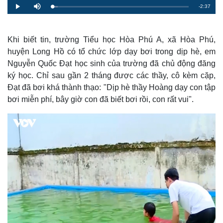
R
-
2:37
L
P
M
o
l
u
a
a
t
e
d
y
e
e
d
m
:
Khi biết tin, trường Tiểu học Hòa Phú A, xã Hòa Phú,
3
.
huyện Long Hồ có tổ chức lớp dạy bơi trong dịp hè, em
a
9
0
Nguyễn Quốc Đạt học sinh của trường đã chủ động đăng
%
i
ký học. Chỉ sau gần 2 tháng được các thầy, cô kèm cặp,
n
Đạt đã bơi khá thành thạo: "Dịp hè thầy Hoàng dạy con tập
i
bơi miễn phí, bây giờ con đã biết bơi rồi, con rất vui".
n
g
T
i
m
e