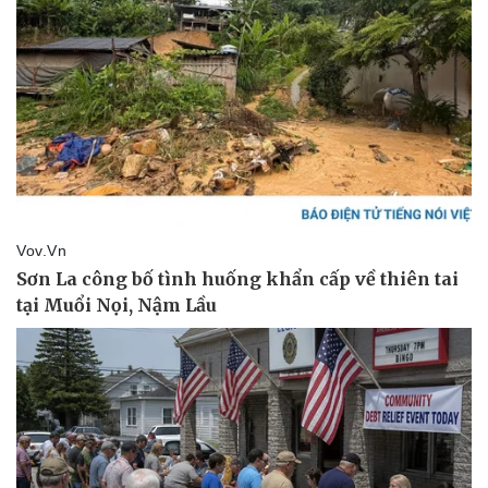
Vụ án
Vũ khí
Tin nóng
Việt Nam
Tư vấn luật
Phân tích