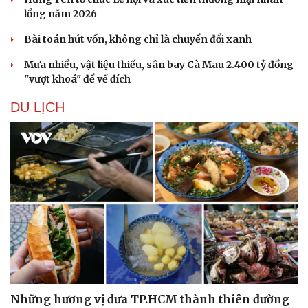
lồng năm 2026
Bài toán hút vốn, không chỉ là chuyển đổi xanh
Mưa nhiều, vật liệu thiếu, sân bay Cà Mau 2.400 tỷ đồng
"vượt khoá" để về đích
DU LỊCH
Văn hóa
Giải trí
Sân khấu - Điện ảnh
Nghệ sĩ
Văn học
Thời trang
Âm nhạc
Sao Việt
Di sản
Những hương vị đưa TP.HCM thành thiên đường