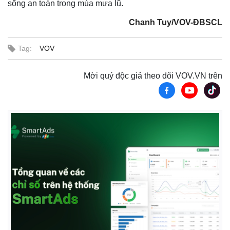
sống an toàn trong mùa mưa lũ.
Giá cà phê
Chanh Tuy/VOV-ĐBSCL
Tag:
VOV
Mời quý độc giả theo dõi VOV.VN trên