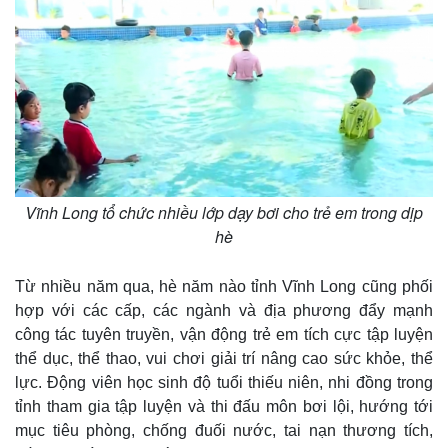
Vĩnh Long tổ chức nhiều lớp dạy bơi cho trẻ em trong dịp
hè
Từ nhiều năm qua, hè năm nào tỉnh Vĩnh Long cũng phối
hợp với các cấp, các ngành và địa phương đẩy mạnh
công tác tuyên truyền, vận động trẻ em tích cực tập luyện
Kinh tế
Thị trường
thể dục, thể thao, vui chơi giải trí nâng cao sức khỏe, thể
Bất động sản
Giá vàng
lực. Động viên học sinh độ tuổi thiếu niên, nhi đồng trong
Khởi nghiệp
Tiêu dùng
tỉnh tham gia tập luyện và thi đấu môn bơi lội, hướng tới
Tỷ giá
mục tiêu phòng, chống đuối nước, tai nạn thương tích,
Chứng khoán