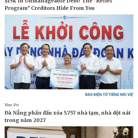
Thể thao
Ô tô - Xe máy
Bóng đá
Ô tô
Lịch thi đấu bóng đá
Xe máy
Thế giới thể thao
Tư vấn
eSports
Hậu trường