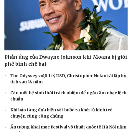
Phản ứng của Dwayne Johnson khi Moana bị giới
phê bình chê bai
The Odyssey vượt 1 tỷ USD, Christopher Nolan tái lập kỳ
tích sau 14 năm
Cần một hệ sinh thái trách nhiệm để ngăn âm nhạc lệch
chuẩn
Khi bảo tàng đưa hiện vật bước ra khỏi tủ kính trò
chuyện cùng công chúng
Ấn tượng khai mạc Festival võ thuật quốc tế Hà Nội năm