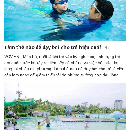
Doanh nghiệp
Công nghệ
Thông tin doanh nghiệp
Sành điệu
Doanh nghiệp 24h
Tin Công nghệ
Làm thế nào để dạy bơi cho trẻ hiệu quả?
Doanh nhân
Trải nghiệm
Vì cộng đồng
Chuyển đổi số
VOV.VN - Mùa hè, nhất là khi trẻ vào kỳ nghỉ học, tình trạng trẻ
em đuối nước lại xảy ra, liên tiếp có những vụ việc hết sức đau
lòng tại nhiều địa phương. Làm thế nào để dạy bơi cho trẻ là việc
cần làm ngay để giảm thiểu tối đa những trường hợp đau lòng.