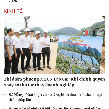
2026
KINH TẾ
Thí điểm phường XHCN Lào Cai: Khi chính quyền
xoay sở thủ tục thay doanh nghiệp
Đà Nẵng: Phát hiện và xử lý vụ kinh doanh lô than hoạt
tính nhập lậu
Hưng Yên tổ chức Lễ hội và xúc tiến thương mại nhãn