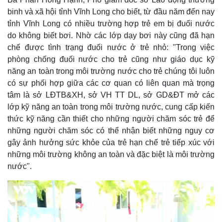
binh và xã hội tỉnh Vĩnh Long cho biết, từ đầu năm đến nay
tỉnh Vĩnh Long có nhiều trường hợp trẻ em bị đuối nước
do không biết bơi. Nhờ các lớp dạy bơi này cũng đã hạn
chế được tình trạng đuối nước ở trẻ nhỏ: "Trong việc
phòng chống đuối nước cho trẻ cũng như giáo dục kỹ
năng an toàn trong môi trường nước cho trẻ chúng tôi luôn
có sự phối hợp giữa các cơ quan có liên quan mà trọng
tâm là sở LĐTB&XH, sở VH TT DL, sở GD&ĐT mở các
lớp kỹ năng an toàn trong môi trường nước, cung cấp kiến
thức kỹ năng cần thiết cho những người chăm sóc trẻ để
những người chăm sóc có thể nhận biết những nguy cơ
gây ảnh hưởng sức khỏe của trẻ hạn chế trẻ tiếp xúc với
những môi trường không an toàn và đặc biệt là môi trường
nước".