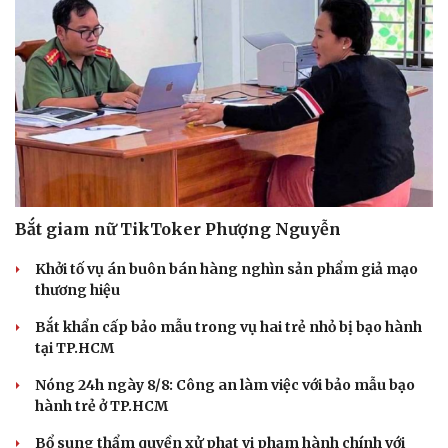
Bắt giam nữ TikToker Phượng Nguyễn
Khởi tố vụ án buôn bán hàng nghìn sản phẩm giả mạo
thương hiệu
Bắt khẩn cấp bảo mẫu trong vụ hai trẻ nhỏ bị bạo hành
tại TP.HCM
Du lịch
Podcast
Tư vấn
Câu chuyện thời sự
Nóng 24h ngày 8/8: Công an làm việc với bảo mẫu bạo
Săn Tour
Đọc truyện đêm khuya
hành trẻ ở TP.HCM
check-in
Cửa sổ tình yêu
Bổ sung thẩm quyền xử phạt vi phạm hành chính với
Kể chuyện cho bé