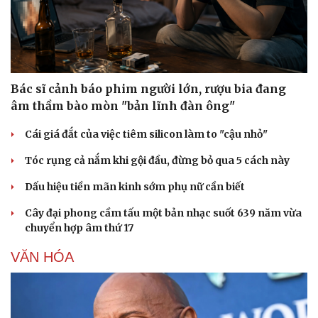
Bác sĩ cảnh báo phim người lớn, rượu bia đang
âm thầm bào mòn "bản lĩnh đàn ông"
Sức khỏe
Đời sống
Dinh dưỡng - món ngon
Nhà đẹp
Cái giá đắt của việc tiêm silicon làm to "cậu nhỏ"
Cây thuốc
Blog
Sản phụ khoa
Tình yêu - Gia đình
Tóc rụng cả nắm khi gội đầu, đừng bỏ qua 5 cách này
Nhi khoa
Dấu hiệu tiền mãn kinh sớm phụ nữ cần biết
Nam khoa
Làm đẹp - giảm cân
Cây đại phong cầm tấu một bản nhạc suốt 639 năm vừa
Phòng mạch online
chuyển hợp âm thứ 17
Ăn sạch sống khỏe
VĂN HÓA