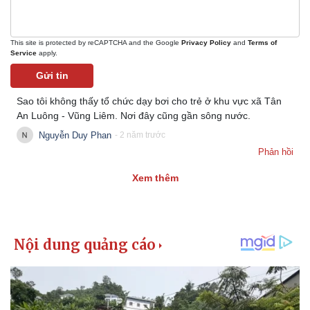
This site is protected by reCAPTCHA and the Google
Privacy Policy
and
Terms of
Service
apply.
Gửi tin
Sao tôi không thấy tổ chức dạy bơi cho trẻ ở khu vực xã Tân
An Luông - Vũng Liêm. Nơi đây cũng gần sông nước.
Nguyễn Duy Phan
- 2 năm trước
Phản hồi
Xem thêm
Pháp luật
Quân sự - Quốc phòng