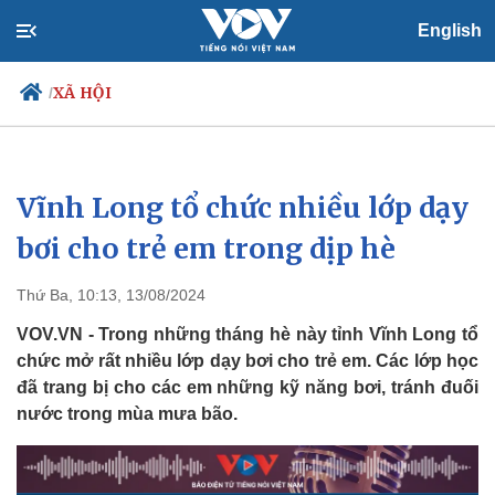
English
XÃ HỘI
/
Vĩnh Long tổ chức nhiều lớp dạy
Chính trị
Xã hội
Đảng
Tin 24h
bơi cho trẻ em trong dịp hè
Tổ chức nhân sự
Dự báo thời tiết
Quốc hội
Giáo dục
Thứ Ba, 10:13, 13/08/2024
Nhận diện sự thật
Dấu ấn VOV
Việc làm
VOV.VN - Trong những tháng hè này tỉnh Vĩnh Long tổ
Biển đảo
chức mở rất nhiều lớp dạy bơi cho trẻ em. Các lớp học
đã trang bị cho các em những kỹ năng bơi, tránh đuối
nước trong mùa mưa bão.