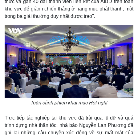
thức và gần 40 đài thành viên liên kết của AIBD trên toàn
m
khu vực để giành chiến thắng ở hạng mục phát thanh, một
e
trong ba giải thưởng duy nhất được trao".
Toàn cảnh phiên khai mạc Hội nghị
Trực tiếp tác nghiệp tại khu vực đã trải qua lũ dữ và quá
trình dựng nhà thần tốc, nhà báo Nguyễn Lan Phương đã
ghi lại những câu chuyện xúc động về sự mất mát của