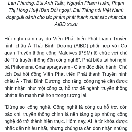
Lan Phương, Bùi Anh Tuấn, Nguyễn Phạm Huân, Phạm
Thị Hồng Huệ (Ban Đối ngoại, Đài Tiếng nói Việt Nam)
đoạt giải dành cho tác phẩm phát thanh xuất sắc nhất của
AIBD 2026
Hội nghị năm nay do Viện Phát triển Phát thanh Truyền
hình châu Á Thái Bình Dương (AIBD) phối hợp với Cơ
quan Truyền thông công Maldives (PSM) tổ chức với chủ
đề “Từ truyền thống đến công nghệ”. Phát biểu tại hội nghị,
bà Philomena Gnanapragasam - Giám đốc điều hành, Chủ
tịch Đại hội đồng Viện Phát triển Phát thanh Truyền hình
châu Á - Thái Bình Dương, cho rằng, công nghệ cần được
nhìn nhận như một công cụ hỗ trợ để ngành truyền thông
phát triển mạnh mẽ hơn trong tương lai.
Kinh tế
Thị trường
“Đừng sợ công nghệ. Công nghệ là công cụ hỗ trợ, còn
Bất động sản
Giá vàng
báo chí, truyền thông chính là nền tảng giúp những công
Khởi nghiệp
Tiêu dùng
nghệ đó trở thành hiện thực. Hôm nay, AI là từ khóa được
Tỷ giá
nhắc đến nhiều nhất, nhưng chúng ta cần đón nhận những
Chứng khoán