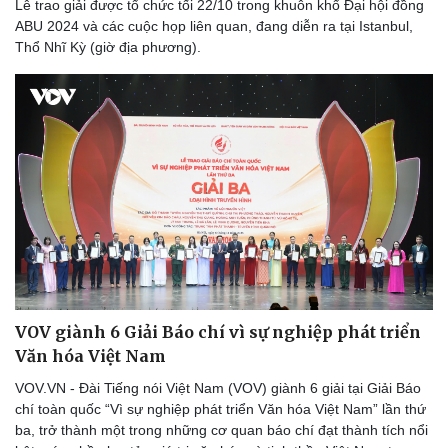
Lễ trao giải được tổ chức tối 22/10 trong khuôn khổ Đại hội đồng
ABU 2024 và các cuộc họp liên quan, đang diễn ra tại Istanbul,
Thổ Nhĩ Kỳ (giờ địa phương).
Sức khỏe
Đời sống
Dinh dưỡng - món ngon
Nhà đẹp
Cây thuốc
Blog
Sản phụ khoa
Tình yêu - Gia đình
Nhi khoa
Nam khoa
Làm đẹp - giảm cân
Phòng mạch online
Ăn sạch sống khỏe
VOV giành 6 Giải Báo chí vì sự nghiệp phát triển
Văn hóa Việt Nam
VOV.VN - Đài Tiếng nói Việt Nam (VOV) giành 6 giải tại Giải Báo
chí toàn quốc “Vì sự nghiệp phát triển Văn hóa Việt Nam” lần thứ
ba, trở thành một trong những cơ quan báo chí đạt thành tích nổi