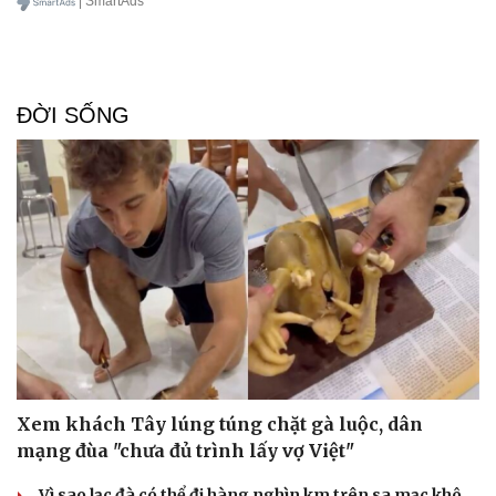
| SmartAds
ĐỜI SỐNG
Xem khách Tây lúng túng chặt gà luộc, dân
mạng đùa "chưa đủ trình lấy vợ Việt"
Vì sao lạc đà có thể đi hàng nghìn km trên sa mạc khô