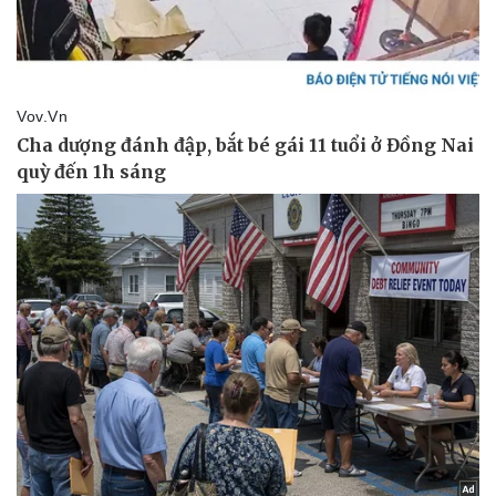
Doanh nghiệp
Công nghệ
Thông tin doanh nghiệp
Sành điệu
Doanh nghiệp 24h
Tin Công nghệ
Doanh nhân
Trải nghiệm
Vì cộng đồng
Chuyển đổi số