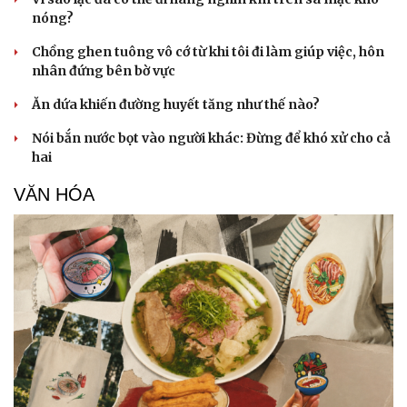
nóng?
Chồng ghen tuông vô cớ từ khi tôi đi làm giúp việc, hôn
nhân đứng bên bờ vực
Ăn dứa khiến đường huyết tăng như thế nào?
Nói bắn nước bọt vào người khác: Đừng để khó xử cho cả
hai
VĂN HÓA
Văn hóa
Giải trí
Sân khấu - Điện ảnh
Nghệ sĩ
Văn học
Thời trang
Âm nhạc
Sao Việt
Di sản