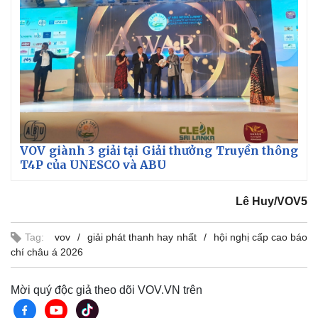
VOV giành 3 giải tại Giải thưởng Truyền thông
T4P của UNESCO và ABU
Lê Huy/VOV5
Tag:
vov
giải phát thanh hay nhất
hội nghị cấp cao báo
chí châu á 2026
Mời quý độc giả theo dõi VOV.VN trên
Pháp luật
Quân sự - Quốc phòng