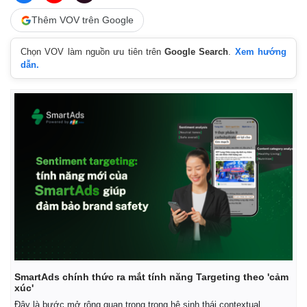
Vụ án
Vũ khí
Tin nóng
Việt Nam
Thêm VOV trên Google
Tư vấn luật
Phân tích
Chọn VOV làm nguồn ưu tiên trên
Google Search
.
Xem hướng
dẫn.
SmartAds chính thức ra mắt tính năng Targeting theo 'cảm
xúc'
Đây là bước mở rộng quan trọng trong hệ sinh thái contextual