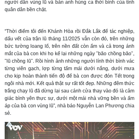
người dân vùng lũ và bản anh hùng ca thời bình của tình
quân dân bền chặt.
“Thời điểm tôi đến Khánh Hòa rồi Đắk Lắk để tác nghiệp,
dấu vết của trận lũ tháng 11/2025 vẫn còn đó, trên những
bức tường loang lổ, trên nền đất còn ẩm và cả trong ánh
mắt của bà con khi họ kể lại những ngày "bão chồng bão",
"lũ chồng lũ". Rồi hình ảnh những người lính thời bình vác
từng viên gạch, lợp từng tấm mái dưới nắng, dưới mưa
cho kịp hoàn thành tiến độ để bà con được đón Tết trong
ngôi nhà mới. Kết quả thật sự rất tốt đẹp. Những đêm thức
Thế giới
Multimedia
trắng chạy lũ đã dừng lại sau cánh cửa thay vào đó là cảm
Quan sát
Video
giác bình yên thực sự, dưới một mái nhà vững bền và ấm
Cuộc sống đó đây
Ảnh
áp của bà con vùng lũ”, nhà báo Nguyễn Lan Phương chia
Hồ sơ
E-Magazine
sẻ.
Infographic