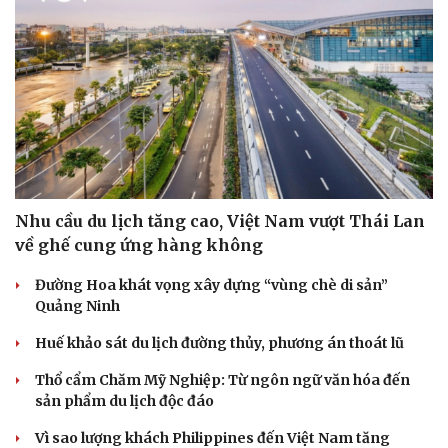
Nhu cầu du lịch tăng cao, Việt Nam vượt Thái Lan
về ghế cung ứng hàng không
Đường Hoa khát vọng xây dựng “vùng chè di sản”
Quảng Ninh
Huế khảo sát du lịch đường thủy, phương án thoát lũ
Du lịch
Podcast
Thổ cẩm Chăm Mỹ Nghiệp: Từ ngôn ngữ văn hóa đến
Tư vấn
Câu chuyện thời sự
sản phẩm du lịch độc đáo
Săn Tour
Đọc truyện đêm khuya
check-in
Cửa sổ tình yêu
Vì sao lượng khách Philippines đến Việt Nam tăng
Kể chuyện cho bé