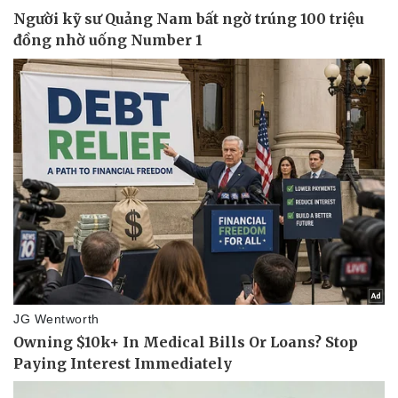
Thể thao
Ô tô - Xe máy
Bóng đá
Ô tô
Lịch thi đấu bóng đá
Xe máy
Thế giới thể thao
Tư vấn
eSports
Hậu trường