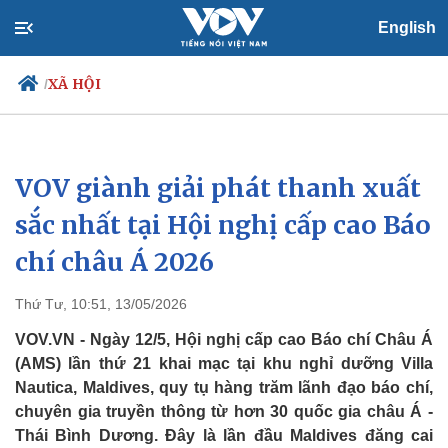
English
XÃ HỘI
/
VOV giành giải phát thanh xuất
Chính trị
Xã hội
Đảng
Tin 24h
sắc nhất tại Hội nghị cấp cao Báo
Tổ chức nhân sự
Dự báo thời tiết
chí châu Á 2026
Quốc hội
Giáo dục
Nhận diện sự thật
Dấu ấn VOV
Việc làm
Thứ Tư, 10:51, 13/05/2026
Biển đảo
VOV.VN - Ngày 12/5, Hội nghị cấp cao Báo chí Châu Á
(AMS) lần thứ 21 khai mạc tại khu nghỉ dưỡng Villa
Nautica, Maldives, quy tụ hàng trăm lãnh đạo báo chí,
chuyên gia truyền thông từ hơn 30 quốc gia châu Á -
Thái Bình Dương. Đây là lần đầu Maldives đăng cai