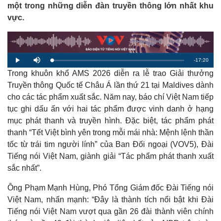
một trong những diễn đàn truyền thông lớn nhất khu
vực.
R
-
17:20
L
P
M
o
l
u
a
Trong khuôn khổ AMS 2026 diễn ra lễ trao Giải thưởng
a
t
e
d
y
e
e
Truyền thông Quốc tế Châu Á lần thứ 21 tại Maldives dành
d
m
:
cho các tác phẩm xuất sắc. Năm nay, báo chí Việt Nam tiếp
0
.
a
0
tục ghi dấu ấn với hai tác phẩm được vinh danh ở hạng
0
%
mục phát thanh và truyền hình. Đặc biệt, tác phẩm phát
i
thanh “Tết Việt bình yên trong mỗi mái nhà: Mệnh lệnh thần
n
tốc từ trái tim người lính” của Ban Đối ngoại (VOV5), Đài
i
Tiếng nói Việt Nam, giành giải “Tác phẩm phát thanh xuất
n
sắc nhất”.
g
Ông Phạm Mạnh Hùng, Phó Tổng Giám đốc Đài Tiếng nói
T
Việt Nam, nhấn mạnh: “Đây là thành tích nổi bật khi Đài
i
Tiếng nói Việt Nam vượt qua gần 26 đài thành viên chính