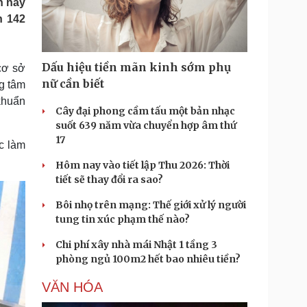
n nay
Doanh nghiệp 24h
Tin Công nghệ
n 142
Doanh nhân
Trải nghiệm
ì cộng đồng
Chuyển đổi số
Dấu hiệu tiền mãn kinh sớm phụ
 cơ sở
u lịch
Podcast
nữ cần biết
g tâm
Tư vấn
Câu chuyện thời sự
khuẩn
Săn Tour
Đọc truyện đêm khuya
Cây đại phong cầm tấu một bản nhạc
heck-in
Cửa sổ tình yêu
suốt 639 năm vừa chuyển hợp âm thứ
Kể chuyện cho bé
17
c làm
Hạt giống tâm hồn
Hôm nay vào tiết lập Thu 2026: Thời
tiết sẽ thay đổi ra sao?
Bôi nhọ trên mạng: Thế giới xử lý người
tung tin xúc phạm thế nào?
Chi phí xây nhà mái Nhật 1 tầng 3
phòng ngủ 100m2 hết bao nhiêu tiền?
VĂN HÓA