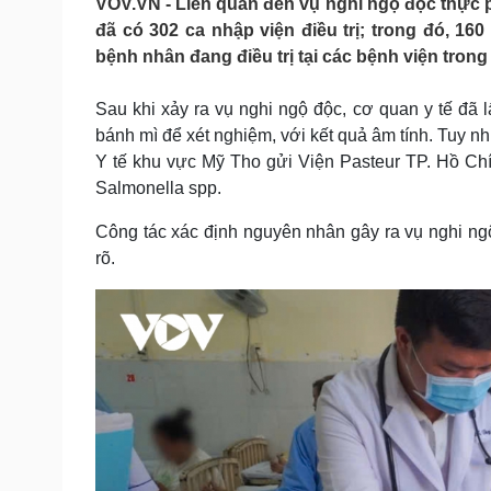
VOV.VN - Liên quan đến vụ nghi ngộ độc thực 
Tin nóng
Việt Nam
đã có 302 ca nhập viện điều trị; trong đó, 16
Tư vấn luật
Phân tích
bệnh nhân đang điều trị tại các bệnh viện trong 
Sau khi xảy ra vụ nghi ngộ độc, cơ quan y tế đã l
Sức khỏe
Đời sống
bánh mì để xét nghiệm, với kết quả âm tính. Tuy 
Dinh dưỡng - món ngon
Nhà đẹp
Y tế khu vực Mỹ Tho gửi Viện Pasteur TP. Hồ Ch
Cây thuốc
Blog
Salmonella spp.
Sản phụ khoa
Tình yêu - Gia đình
Nhi khoa
Công tác xác định nguyên nhân gây ra vụ nghi ng
Nam khoa
rõ.
Làm đẹp - giảm cân
Phòng mạch online
Ăn sạch sống khỏe
Cải chính