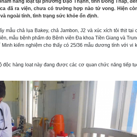
phẩm hàng loạt tại phường Đạo Thạnh, tỉnh Đồng Tháp, đế
Lịch thi đấu bóng đá
Xe máy
0 ca đã ra viện, chưa có trường hợp nào tử vong. Hiện cò
Thế giới thể thao
Tư vấn
và ngoài tỉnh, tình trạng sức khỏe ổn định.
eSports
V
Hậu trường
ấy mẫu chả lụa Bakey, chả Jambon, J2 và xúc xích tỏi thịt tại
Văn hóa
Giải trí
D
nhiên, mẫu bệnh phẩm do Bệnh viện Đa khoa Tiền Giang và Trun
Sân khấu - Điện ảnh
Nghệ sĩ
í Minh kiểm nghiệm cho thấy có 25/36 mẫu dương tính với vi 
Văn học
Thời trang
Âm nhạc
Sao Việt
c
Di sản
ộ độc hàng loạt này đang được các cơ quan chức năng tiếp tụ