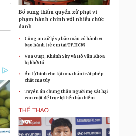
Bổ sung thẩm quyền xử phạt vi
phạm hành chính với nhiều chức
danh
Công an xử lý vụ bảo mẫu có hành vi
bạo hành trẻ em tại TP.HCM
Vua Quạt, Khánh Sky và Hồ Văn Khoa
bị khởi tố
Án tử hình cho tội mua bán trái phép
chất ma túy
Tuyên án chung thân người mẹ sát hại
con ruột để trục lợi tiền bảo hiểm
THỂ THAO