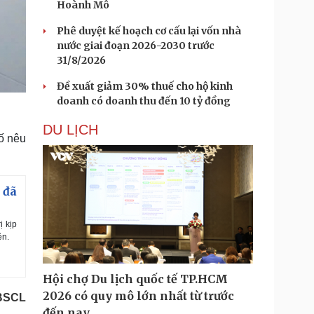
Hoành Mô
Phê duyệt kế hoạch cơ cấu lại vốn nhà
nước giai đoạn 2026-2030 trước
31/8/2026
Đề xuất giảm 30% thuế cho hộ kinh
doanh có doanh thu đến 10 tỷ đồng
DU LỊCH
ố nêu
 đã
ị kịp
ện.
Hội chợ Du lịch quốc tế TP.HCM
2026 có quy mô lớn nhất từ trước
ĐBSCL
đến nay