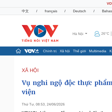
VO
中文
/
français
/
Deutsch
/
Bahas
26°C
Hà Nội
Chính trị
Xã hội
Thế giới
Multimedia
K
Chính trị
Xã hội
Đảng
Tin 24h
XÃ HỘI
Tổ chức nhân sự
Dự báo thời tiết
Quốc hội
Giáo dục
Vụ nghi ngộ độc thực phẩm
Nhận diện sự thật
Dấu ấn VOV
Việc làm
viện
Biển đảo
Pháp luật
Quân sự - Quốc phòng
Thứ Tư, 08:53, 24/06/2026
Vụ án
Vũ khí