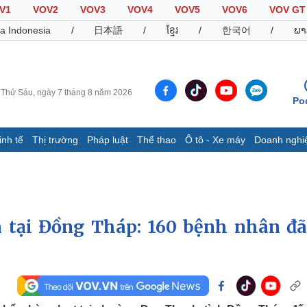
V1
VOV2
VOV3
VOV4
VOV5
VOV6
VOV GT
a Indonesia
/
日本語
/
ខ្មែរ
/
한국어
/
ພາ
Thứ Sáu, ngày 7 tháng 8 năm 2026
Po
inh tế
Thị trường
Pháp luật
Thể thao
Ô tô - Xe máy
Doanh nghi
Thế giới
Multimedia
K
Quan sát
Video
B
Cuộc sống đó đây
Ảnh
K
Hồ sơ
E-Magazine
 tại Đồng Tháp: 160 bệnh nhân đã
Infographic
Thể thao
Ô tô - Xe máy
D
Bóng đá
Ô tô
T