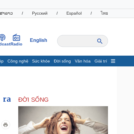
ສາລາວ
/
Русский
/
Español
/
ไทย
English
dcast
Radio
ệp
Công nghệ
Sức khỏe
Đời sống
Văn hóa
Giải trí
inh tế
Thị trường
ất động sản
Giá vàng
hởi nghiệp
Tiêu dùng
Tỷ giá
 ra
ĐỜI SỐNG
Chứng khoán
Giá cà phê
oanh nghiệp
Công nghệ
hông tin doanh nghiệp
Sành điệu